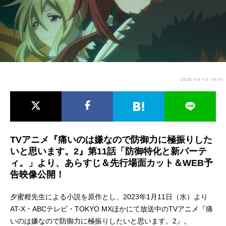
アニメ映画一覧
実写化映画一覧
今期アニメ曜日別一覧
春アニメ
夏アニメ
2023-04-12 19:10
秋アニメ
冬アニメ
男性声優/女性声優一覧
FOLLOW US
TVアニメ『痛いのは嫌なので防御力に極振りした
いと思います。2』第11話「防御特化と新パーテ
ィ。」より、あらすじ＆先行場面カット＆WEB予
告映像公開！
夕蜜柑先生による小説を原作とし、2023年1月11日（水）より
AT-X・ABCテレビ・TOKYO MXほかにて放送中のTVアニメ『痛
いのは嫌なので防御力に極振りしたいと思います。2』。