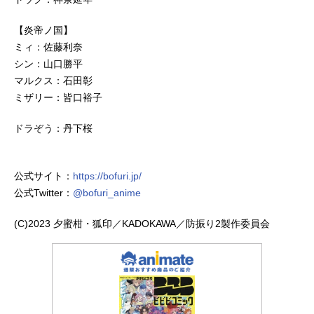
【炎帝ノ国】
ミィ：佐藤利奈
シン：山口勝平
マルクス：石田彰
ミザリー：皆口裕子
ドラぞう：丹下桜
公式サイト：
https://bofuri.jp/
公式Twitter：
@bofuri_anime
(C)2023 夕蜜柑・狐印／KADOKAWA／防振り2製作委員会