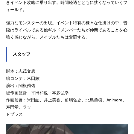
きイベント攻略に乗り出す。時間経過とともに狭くなっていくフ
ィールド。
強力なモンスターの出現。イベント特有の様々な仕掛けの中、普
段はライバルである他ギルドメンバーたちが仲間であることを心
強く感じながら、メイプルたちは奮闘する。
スタッフ
脚本：志茂文彦
絵コンテ：米田紘
演出：関根侑佑
総作画監督：平田和也・本多弘幸
作画監督：米田紘、井上美香、前嶋弘史、北島勇樹、Animore、
寿門堂、ラッ
ドプラス