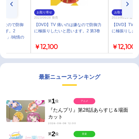
お取り寄せ
お取り寄せ
2023/06/28 発売
2023/05/24 発売
は嫌なので防御
【DVD】TV 痛いのは嫌なので防御力
【DVD】TV
ます。2
に極振りしたいと思います。2 第3巻
に極振りしたい
す。」/純情の
￥12,100
￥12,100
最新ニュースランキング
1
第
位
アニメ
『たんプリ』第28話あらすじ＆場面
カット
2026-08-08 12:00
2
第
位
音楽