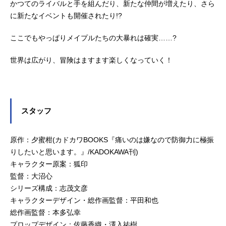
かつてのライバルと手を組んだり、新たな仲間が増えたり、さら
に新たなイベントも開催されたり!?
ここでもやっぱりメイプルたちの大暴れは確実……?
世界は広がり、冒険はますます楽しくなっていく！
スタッフ
原作：夕蜜柑(カドカワBOOKS『痛いのは嫌なので防御力に極振
りしたいと思います。』/KADOKAWA刊)
キャラクター原案：狐印
監督：大沼心
シリーズ構成：志茂文彦
キャラクターデザイン・総作画監督：平田和也
総作画監督：本多弘幸
プロップデザイン：佐藤香織・澤入祐樹