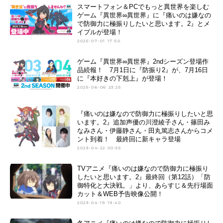
スマートフォン＆PCでもっと異世界を楽しむ
ゲーム『異世界∞異世界』に『痛いのは嫌なの
で防御力に極振りしたいと思います。2』とメ
イプルが登場！
2025-07-01 17:50
ゲーム『異世界∞異世界』2ndシーズン登場作
品続報！ 7月1日に『防振り2』が、7月16日
に『本好きの下剋上』が登場！
2025-06-06 23:25
『痛いのは嫌なので防御力に極振りしたいと思
います。2』追加声優の川澄綾子さん・篠田み
なみさん・伊藤静さん・田丸篤志さんからコメ
ント到着！ 最終回に新キャラ登場
2023-04-22 00:55
TVアニメ『痛いのは嫌なので防御力に極振り
したいと思います。2』最終回（第12話）「防
御特化と大決戦。」より、あらすじ＆先行場面
カット＆WEB予告映像公開！
2023-04-19 19:40