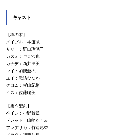
キャスト
【楓の木】
メイプル：本渡楓
サリー：野口瑠璃子
カスミ：早見沙織
カナデ：新井里美
マイ：加隈亜衣
ユイ：諏訪ななか
クロム：杉山紀彰
イズ：佐藤聡美
【集う聖剣】
ペイン：小野賢章
ドレッド：山崎たくみ
フレデリカ：竹達彩奈
ドラグ：神奈延年