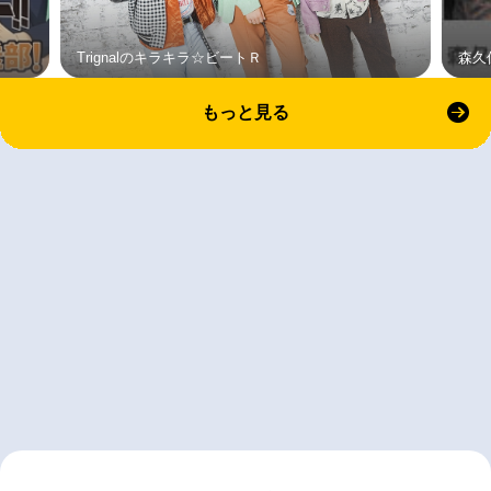
Trignalのキラキラ☆ビートＲ
森久
もっと見る