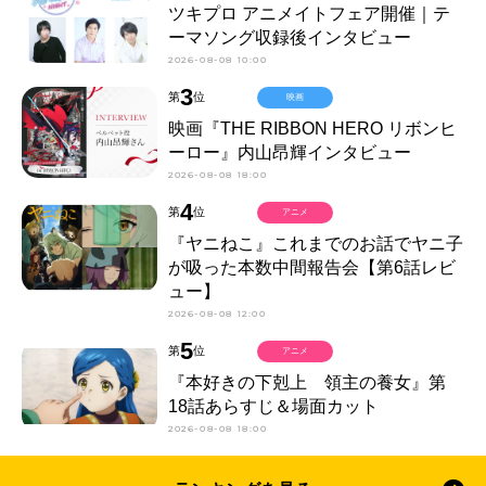
ツキプロ アニメイトフェア開催｜テ
ーマソング収録後インタビュー
2026-08-08 10:00
3
第
位
映画
映画『THE RIBBON HERO リボンヒ
ーロー』内山昂輝インタビュー
2026-08-08 18:00
4
第
位
アニメ
『ヤニねこ』これまでのお話でヤニ子
が吸った本数中間報告会【第6話レビ
ュー】
2026-08-08 12:00
5
第
位
アニメ
『本好きの下剋上 領主の養女』第
18話あらすじ＆場面カット
2026-08-08 18:00