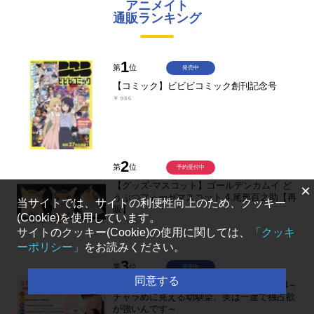
アニメイト
通販ランキング
1
第
位
発売中
【コミック】ビビビコミック創刊記念号
￥935
2
第
位
予約受付中
【グッズ-マスコット】ゴールデンカムイ ど
×
うぶつフォーゼマスコット 4.尾形百之助【再
当サイトでは、サイトの利便性向上のため、クッキー
販】
(Cookie)を使用しています。
￥1,980
サイトのクッキー(Cookie)の使用に関しては、
「クッキ
ーポリシー」
をお読みください。
3
第
位
発売中
同意する
【くじメイト】今井文也のくじメイトVol.4～
チャラめに見える幼馴染、実は一途で独占欲
が強いんです～