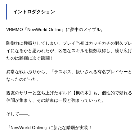
イントロダクション
VRMMO『NewWorld Online』に夢中のメイプル。
防御力に極振りしてしまい、プレイ当初はカッチカチの耐久プレ
イになるかと思われたが、凶悪なスキルを複数取得し、繰り広げ
たのは蹂躙に次ぐ蹂躙！
異常な戦いぶりから、「ラスボス」扱いされる有名プレイヤーと
なったのだった。
親友のサリーと立ち上げたギルド【楓の木】も、個性的で頼れる
仲間が集まり、その結束は一段と強まっていった。
そして――。
『NewWorld Online』に新たな階層が実装！