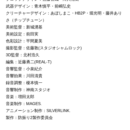
武器デザイン：青木慎平・前嶋弘史
クリーチャーデザイン：あぼしまこ・HB2P・堀光明・藤井あり
さ（チップチューン）
美術監督：新城湧基
美術設定：前田実
色彩設計：平間夏美
撮影監督：佐藤敦(スタジオシャムロック)
3D監督：北村浩久
編集：近藤勇二(REAL-T)
音響監督：小泉紀介
音響効果：川田清貴
録音調整：榎本慎一
音響制作：神南スタジオ
音楽：増田太郎
音楽制作：MAGES.
アニメーション制作：SILVERLINK.
製作：防振り2製作委員会