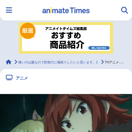
HOME
ランキング
アニメ
声優
ラジオ
みんなの声
グッズ
映画
animateTimes
痛いのは嫌なので防御力に極振りしたいと思います。2
TVアニメ『防振り2』第11話「防御特化と新パーティ。」先行カット公開！
アニメ
マンガ・ラノベ
ゲーム・アプリ
音楽
コスプレ
2.5次元
配信・Vtuber
トレンド
無料マンガ
最新記事一覧
アニメ記事一覧
声優記事一覧