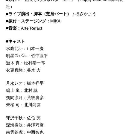
社）
■ライブ演出・脚本（芝居パート）：
ほさかよう
■振付・ステージング：
MIKA
■音楽：
Arte Refact
■キャスト
氷鷹北斗：山本一慶
明星スバル：竹中凌平
遊木 真：松村泰一郎
衣更真緒：谷水 力
月永レオ：橋本祥平
鳴上 嵐：北村 諒
朔間凛月：荒牧慶彦
朱桜 司：北川尚弥
守沢千秋：佐伯 亮
深海奏汰：井澤巧麻
南雲鉄虎：中西智也