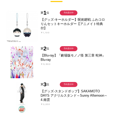
1
第
位
予約受付中
【グッズ-キーホルダー】呪術廻戦 ふわコロ
りんセットキーホルダー【アニメイト特典
付】
￥1,100
2
第
位
予約受付中
【Blu-ray】『劇場版モノノ怪 第三章 蛇神』
Blu-ray
￥9,900
3
第
位
予約受付中
【グッズ-スタンドポップ】SAKAMOTO
DAYS アクリルスタンド～Sunny Afternoon～
4.南雲
￥2,200