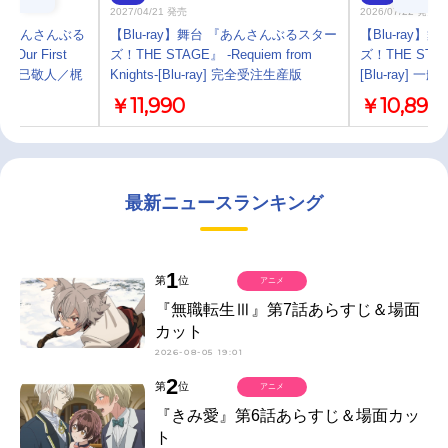
2027/04/21 発売
2026/07/22 発売
『あんさんぶる
【Blu-ray】舞台 『あんさんぶるスター
【Blu-ray
Our First
ズ！THE STAGE』 -Requiem from
ズ！THE STAGE
ド ⑤蓮巳敬人／梶
Knights-[Blu-ray] 完全受注生産版
[Blu-ray] 一
￥11,990
￥10,890
最新ニュースランキング
1
第
位
アニメ
『無職転生Ⅲ』第7話あらすじ＆場面
カット
2026-08-05 19:01
2
第
位
アニメ
『きみ愛』第6話あらすじ＆場面カッ
ト