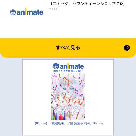
【コミック】セブンティーンシロップス(2)
￥924
すべて見る
【Blu-ray】『劇場版モノノ怪 第三章 蛇神』Blu-ray