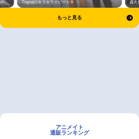
on
Trignalのキラキラ☆ビートＲ
森久
もっと見る
アニメイト
通販ランキング