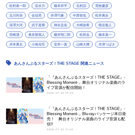
松村泰一郎
谷水力
橋本祥平
北村諒
荒牧慶彦
北川尚弥
佐伯亮
井澤巧麻
中西智也
松井勇歩
深澤大河
武子直輝
神永圭佑
大崎捺希
熊谷魁人
宮崎湧
奥井那我人
横井翔二郎
松田岳
橋本真一
岸本勇太
小南光司
安井一真
山崎大輝
木津つばさ
あんさんぶるスターズ！THE STAGE 関連ニュース
「『あんさんぶるスターズ！THE STAGE』-
Blessing Moment-」舞台オリジナル楽曲のラ
イブ音源が配信開始！
2026-07-23 10:00
「『あんさんぶるスターズ！THE STAGE』-
Blessing Moment-」Blu-rayパッケージ本日発
売！ 舞台オリジナル楽曲のライブ音源も配
信!!
2026-07-22 12:40