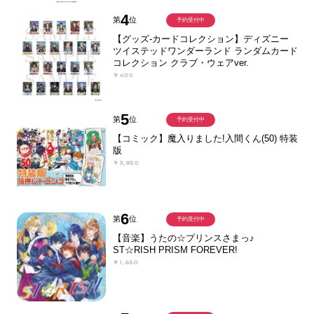
4
第
位
予約受付中
【グッズ-カードコレクション】ディズニー
ツイステッドワンダーランド ランダムカード
コレクション クラブ・ウェアver.
￥400
5
第
位
予約受付中
【コミック】魔入りました!入間くん(50) 特装
版
￥3,850
6
第
位
予約受付中
【音楽】うたの☆プリンスさまっ♪
ST☆RISH PRISM FOREVER!
￥1,650