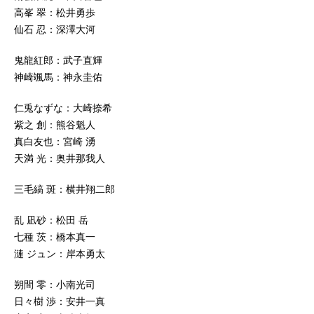
高峯 翠：松井勇歩
仙石 忍：深澤大河
鬼龍紅郎：武子直輝
神崎颯馬：神永圭佑
仁兎なずな：大崎捺希
紫之 創：熊谷魁人
真白友也：宮崎 湧
天満 光：奥井那我人
三毛縞 斑：横井翔二郎
乱 凪砂：松田 岳
七種 茨：橋本真一
漣 ジュン：岸本勇太
朔間 零：小南光司
日々樹 渉：安井一真