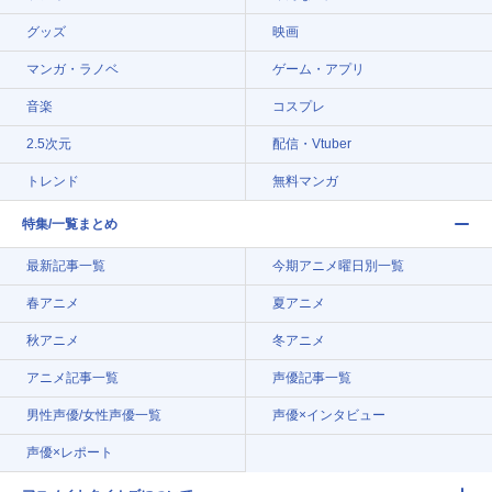
グッズ
映画
マンガ・ラノベ
ゲーム・アプリ
音楽
コスプレ
2.5次元
配信・Vtuber
トレンド
無料マンガ
特集/一覧まとめ
最新記事一覧
今期アニメ曜日別一覧
春アニメ
夏アニメ
秋アニメ
冬アニメ
アニメ記事一覧
声優記事一覧
男性声優/女性声優一覧
声優×インタビュー
声優×レポート