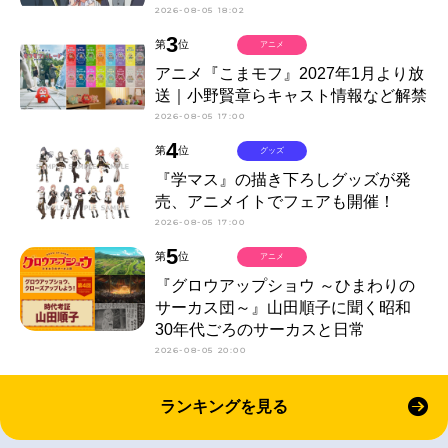
2026-08-05 18:02
3
第
位
アニメ
アニメ『こまモフ』2027年1月より放
送｜小野賢章らキャスト情報など解禁
2026-08-05 17:00
4
第
位
グッズ
『学マス』の描き下ろしグッズが発
売、アニメイトでフェアも開催！
2026-08-05 17:00
5
第
位
アニメ
『グロウアップショウ ～ひまわりの
サーカス団～』山田順子に聞く昭和
30年代ごろのサーカスと日常
2026-08-05 20:00
ランキングを見る