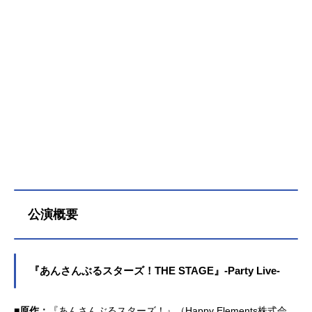
E-OurFirstFight-』のキャスト、スタ
ッフ、オススメ記事をご紹介！『あ
んさんぶるスターズ！！』総合情報
はこちら劇団『ドラマティカ』の情
報はこちら
公演概要
『あんさんぶるスターズ！THE STAGE』-Party Live-
■原作：
『あんさんぶるスターズ！』（Happy Elements株式会