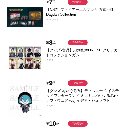
7
第
位
予約受付中
【NS2】ファイアーエムブレム 万紫千紅
Dagdan Collection
￥14,979
8
第
位
予約受付中
【グッズ-食品】刀剣乱舞ONLINE クリアカー
ドコレクションガム
￥220
9
第
位
予約受付中
【グッズ-ぬいぐるみ】ディズニー ツイステ
ッドワンダーランド ミニミニぬいぐるみ(ク
ラブ・ウェアver.) イデア・シュラウド
￥2,500
10
第
位
予約受付中