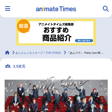
HOME
ランキング
アニメ
声優
ラジオ
みんなの声
グッズ
映画
animateTimes
あんさんぶるスターズ！THE STAGE
『あんステ』-Party Live-映画館応援上映の予告を公開！
2.5次元
マンガ・ラノベ
ゲーム・アプリ
音楽
コスプレ
2.5次元
配信・Vtuber
トレンド
無料マンガ
最新記事一覧
アニメ記事一覧
声優記事一覧