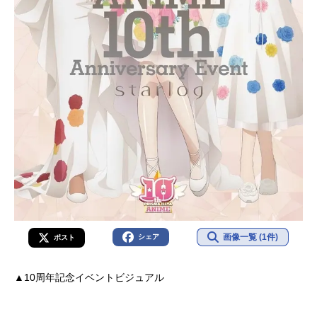
Fate/kaleidlinerプリズマ☆イリヤ放
送形態TVアニメスケジュール2013年
7月12日（金）～2013年9月13日
（金）TOKYOMXほか話数全10話キ
ャストイリヤスフィール・フォン・
アインツベルン：門脇舞以美遊：名
塚佳織遠坂凛：植田佳奈ルヴィアゼ
リッタ・エーデルフェルト：伊藤静
マジカルルビー：高野直子マジカル
サファイア：松来未祐衛宮士郎：杉
山紀彰セラ：寺田はるひリーゼリッ
ト（リズ）：宮川美保藤村大河：伊
藤美紀森山那奈亀：伊瀬茉莉也嶽間
沢龍子：加藤英美里栗原雀花：伊藤
かな恵桂美々：佐藤聡美ロード・
画像一覧 (1件)
シェア
ポスト
エ...
▲10周年記念イベントビジュアル