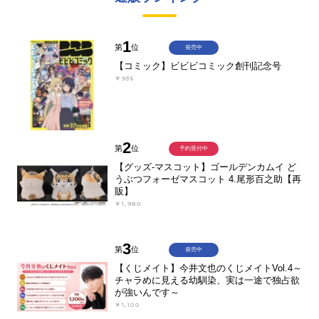
1
第
位
発売中
【コミック】ビビビコミック創刊記念号
￥935
2
第
位
予約受付中
【グッズ-マスコット】ゴールデンカムイ ど
うぶつフォーゼマスコット 4.尾形百之助【再
販】
￥1,980
3
第
位
発売中
【くじメイト】今井文也のくじメイトVol.4～
チャラめに見える幼馴染、実は一途で独占欲
が強いんです～
￥1,100