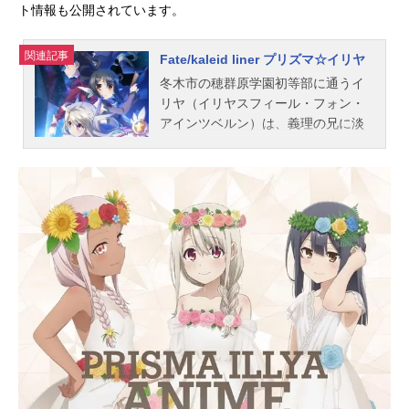
ト情報も公開されています。
関連記事
Fate/kaleid liner プリズマ☆イリヤ
冬木市の穂群原学園初等部に通うイ
リヤ（イリヤスフィール・フォン・
アインツベルン）は、義理の兄に淡
い恋心を抱いているごくごくフツー
（?）の女の子。しかしある晩、空か
らお風呂場に乱入してきた魔法のス
テッキマジカルルビーに言葉巧みに
騙され、強制契約を結ばされてしま
う。魔法少女プリズマ☆イリヤとな
ったイリヤは、ステッキの元持ち主
遠坂凛には「私の代わりに戦いなさ
い」と命じられる始末。冬木市に眠
るという、英霊の宿るカードの回収
をする二人の前に、美遊と名乗る謎
の美少女が現れて･･･。はたしてイリ
ヤは全てのカードを回収し、冬木市
を救うことができるのか･･･!?作品名