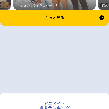
Trignalのキラキラ☆ビートＲ
森久
もっと見る
アニメイト
通販ランキング