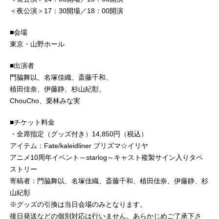
＜夜公演＞17：30開場／18：00開演
■会場
東京・山野ホール
■出演者
門脇舞以、名塚佳織、斎藤千和、
植田佳奈、伊藤静、杉山紀彰、
ChouCho、栗林みな実
■チケット料金
・全席指定（グッズ付き）14,850円（税込）
アイテム：Fate/kaleidliner プリズマ☆イリヤ
アニメ10周年イベント～starlog～キャスト複製サイン入りタペ
ストリー
寄稿者：門脇舞以、名塚佳織、斎藤千和、植田佳奈、伊藤静、杉
山紀彰
※グッズの引換は当日会場のみとなります。
後日発送などの個別対応は行いません。あらかじめご了承下さ