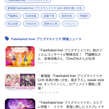
Fate/kaleid liner プリズマ☆イリヤ
劇場版Fate/kaleid liner プリズマ☆イリヤ Licht 名前の無い少女
門脇舞以
名塚佳織
斎藤千和
植田佳奈
伊藤静
杉山紀彰
ChouCho
栗林みな実
イベント
Fate/kaleid liner プリズマ☆イリヤ 関連ニュース
『Fate/kaleid liner プリズマ☆イリヤ』初のフ
ィルムコンサートが開催決定！ 門脇舞以さ
ん、名塚佳織さん、ChouChoさんが出演
2025-12-11 14:35
「劇場版『Fate/kaleid liner プリズマ☆イリヤ
Licht 名前の無い少女』描き下ろし kawaii style
ver. オンラインくじ」がアニメイト通販に登
場！
2025-04-17 12:30
『Fate/kaleid liner プリズマ☆イリヤ』コスプ
レ特集！ イリヤ、美遊に扮したコスプレイヤ