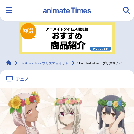
HOME
ランキング
アニメ
声優
ラジオ
みんなの声
グッズ
映画
animateTimes
Fate/kaleid liner プリズマ☆イリヤ
『Fate/kaleid liner プリズマ☆イリヤ』アニメ10周年記念イベント開催決定！
アニメ
マンガ・ラノベ
ゲーム・アプリ
音楽
コスプレ
2.5次元
配信・Vtuber
トレンド
無料マンガ
最新記事一覧
アニメ記事一覧
声優記事一覧