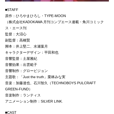
■STAFF
原作：ひろやまひろし・TYPE-MOON
（株式会社KADOKAWA 月刊コンプエース連載・角川コミック
ス・エース刊
監督：大沼心
副監督：高橋賢
脚本：井上堅二、水瀬葉月
キャラクターデザイン：平田和也
音響監督：土屋雅紀
音響効果：出雲範子
音響制作：グロービジョン
主題歌：「Just the truth」栗林みな実
音楽：加藤達也、石川智久（TECHNOBOYS PULCRAFT
GREEN-FUND）
音楽制作：ランティス
アニメーション制作：SILVER LINK.
■CAST