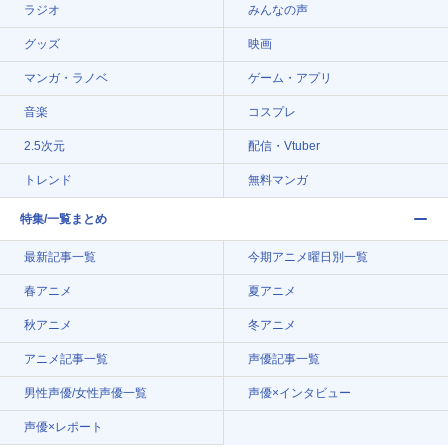
ラジオ
みんなの声
グッズ
映画
マンガ・ラノベ
ゲーム・アプリ
音楽
コスプレ
2.5次元
配信・Vtuber
トレンド
無料マンガ
特集/一覧まとめ
最新記事一覧
今期アニメ曜日別一覧
春アニメ
夏アニメ
秋アニメ
冬アニメ
アニメ記事一覧
声優記事一覧
男性声優/女性声優一覧
声優×インタビュー
声優×レポート