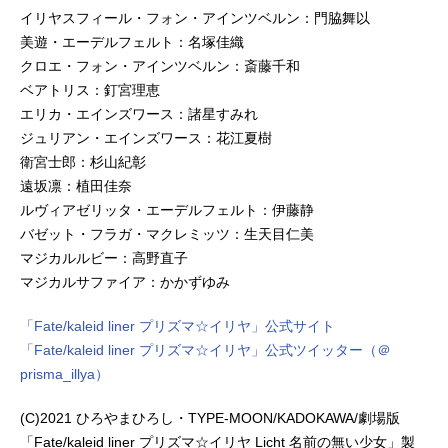
イリヤスフィール・フォン・アインツベルン：門脇舞以
美遊・エーデルフェルト：名塚佳織
クロエ・フォン・アインツベルン：斎藤千和
ベアトリス：釘宮理恵
エリカ・エインズワース：諸星すみれ
ジュリアン・エインズワース：花江夏樹
衛宮士郎：杉山紀彰
遠坂凛：植田佳奈
ルヴィアゼリッタ・エーデルフェルト：伊藤静
バゼット・フラガ・マクレミッツ：生天目仁美
マジカルルビー：高野直子
マジカルサファイア：かかずゆみ
「Fate/kaleid liner プリズマ☆イリヤ」公式サイト
「Fate/kaleid liner プリズマ☆イリヤ」公式ツイッター（＠
prisma_illya）
(C)2021 ひろやまひろし・TYPE-MOON/KADOKAWA/劇場版
「Fate/kaleid liner プリズマ☆イリヤ Licht 名前の無い少女」製