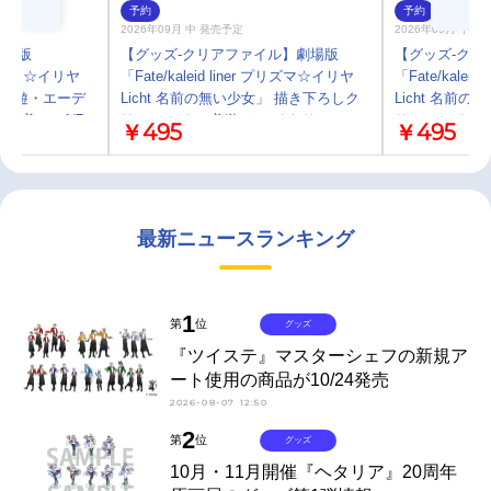
予約
予約
2026年09月 中 発売予定
2026年09月 中 
劇場版
【グッズ-クリアファイル】劇場版
【グッズ-クリ
r プリズマ☆イリヤ
「Fate/kaleid liner プリズマ☆イリヤ
「Fate/kalei
」 美遊・エーデ
Licht 名前の無い少女」 描き下ろしク
Licht 名前
ver. 1/7
リアファイル 美遊 チャイナドレス ver.
リアファイル 
￥495
￥495
ver.
最新ニュースランキング
1
第
位
グッズ
『ツイステ』マスターシェフの新規ア
ート使用の商品が10/24発売
2026-08-07 12:50
2
第
位
グッズ
10月・11月開催『ヘタリア』20周年