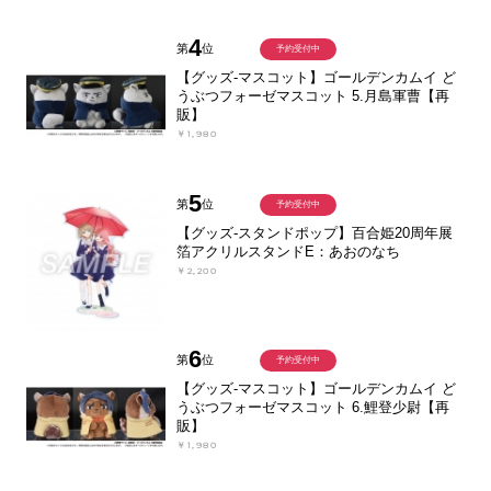
4
第
位
予約受付中
【グッズ-マスコット】ゴールデンカムイ ど
うぶつフォーゼマスコット 5.月島軍曹【再
販】
￥1,980
5
第
位
予約受付中
【グッズ-スタンドポップ】百合姫20周年展
箔アクリルスタンドE：あおのなち
￥2,200
6
第
位
予約受付中
【グッズ-マスコット】ゴールデンカムイ ど
うぶつフォーゼマスコット 6.鯉登少尉【再
販】
￥1,980