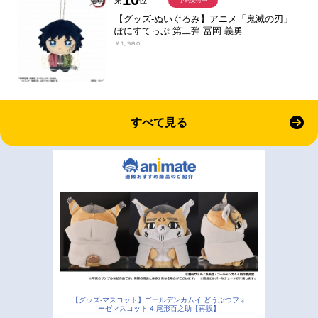
予約受付中
【グッズ-ぬいぐるみ】アニメ「鬼滅の刃」
ぽにすてっぷ 第二弾 冨岡 義勇
￥1,980
すべて見る
【グッズ-マスコット】ゴールデンカムイ どうぶつフォ
ーゼマスコット 4.尾形百之助【再販】