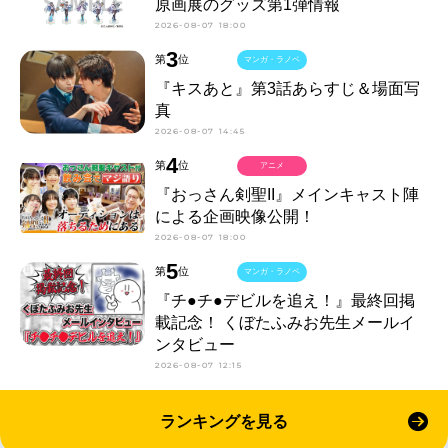
原画展のグッズ第1弾情報
2026-08-07 18:00
3
第
位
マンガ・ラノベ
『キスあと』第3話あらすじ＆場面写
真
2026-08-07 14:45
4
第
位
アニメ
『おっさん剣聖II』メインキャスト陣
による企画映像公開！
2026-08-07 18:00
5
第
位
マンガ・ラノベ
『チ●チ●デビルを追え！』最終回掲
載記念！ くぼたふみお先生メールイ
ンタビュー
2026-08-07 12:15
ランキングを見る