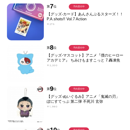
7
第
位
予約受付中
【グッズ-カード】あんさんぶるスターズ！！
P.A.shots!! Vol.7 Action
￥275
8
第
位
予約受付中
【グッズ-マスコット】アニメ『僕のヒーロー
アカデミア』 ちみけもますこっと 7.轟凍焦
￥2,200
9
第
位
予約受付中
【グッズ-ぬいぐるみ】アニメ「鬼滅の刃」
ぽにすてっぷ 第二弾 不死川 玄弥
￥1,980
10
第
位