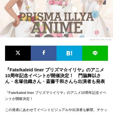
アニメ映画一覧
実写化映画一覧
今期アニメ曜日別一覧
春アニメ
夏アニメ
2023-05-18 19:40
秋アニメ
冬アニメ
男性声優/女性声優一覧
FOLLOW US
『Fate/kaleid liner プリズマ☆イリヤ』のアニメ
10周年記念イベントが開催決定！ 門脇舞以さ
ん・名塚佳織さん・斎藤千和さんら出演者も発表
『Fate/kaleid liner プリズマ☆イリヤ』のアニメ10周年記念イベ
ントが開催決定！
この発表にあわせてイベントビジュアルや出演者も解禁。チケッ