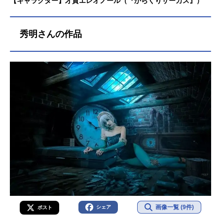
【キャラクター】才賀エレオノール（『からくりサーカス』）
秀明さんの作品
画像一覧 (9件)
シェア
ポスト