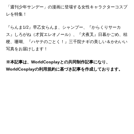
「週刊少年サンデー」の漫画に登場する女性キャラクターコスプ
レを特集！
『らんま1/2』早乙女らんま、シャンプー、『からくりサーカ
ス』しろがね（才賀エレオノール）、『犬夜叉』日暮かごめ、桔
梗、珊瑚、『ハヤテのごとく！』三千院ナギの美しい＆かわいい
写真をお届けします！
※本記事は、WorldCosplayとの共同制作記事になり、
WorldCosplayの利用規約に基づき記事を作成しております。