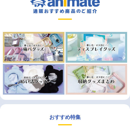
おすすめ特集