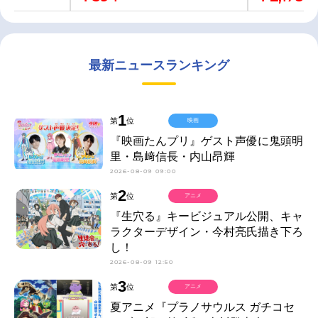
最新ニュースランキング
1
第
位
映画
『映画たんプリ』ゲスト声優に鬼頭明
里・島﨑信長・内山昂輝
2026-08-09 09:00
2
第
位
アニメ
『生穴る』キービジュアル公開、キャ
ラクターデザイン・今村亮氏描き下ろ
し！
2026-08-09 12:50
3
第
位
アニメ
夏アニメ『プラノサウルス ガチコセ