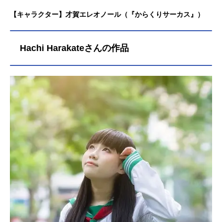
【キャラクター】才賀エレオノール（『からくりサーカス』）
Hachi Harakateさんの作品