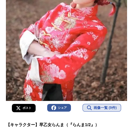
画像一覧 (9件)
シェア
ポスト
【キャラクター】早乙女らんま（『らんま1/2』）