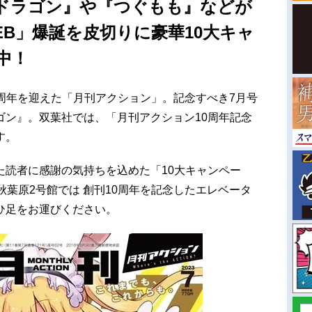
ドラゴン』や『つぐもも』などが
B」爆誕を皮切りに豪華10大キャ
中！
10周年を迎えた「月刊アクション」。記念すべき7月号
ゴン』。双葉社では、「月刊アクション10周年記念
す。
た読者に感謝の気持ちを込めた「10大キャンペー
秋葉原2号館では 創刊10周年を記念したエレベータ
ひ足をお運びください。