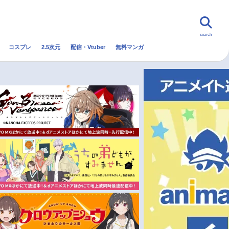
search
コスプレ
2.5次元
配信・Vtuber
無料マンガ
んなの声
グッズ
映画
・Vtuber
トレンド
無料マンガ
秋アニメ
冬アニメ