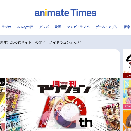
ラジオ
みんなの声
グッズ
映画
マンガ・ラノベ
ゲーム・アプリ
音楽
メ
声優
ラジオ
み
0周年記念公式サイト」公開／『メイドラゴン』など
コスプレ
2.5次元
配信
アニメ映画一覧
今期アニメ曜日別一覧
実写化映画一覧
春アニメ
男性声優/女性声優一覧
夏アニメ
FOLLOW US