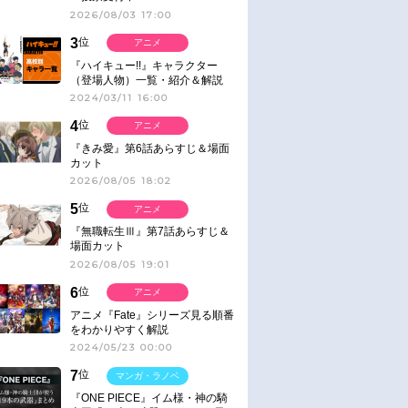
2026/08/03 17:00
3
位
アニメ
『ハイキュー!!』キャラクター
（登場人物）一覧・紹介＆解説
2024/03/11 16:00
4
位
アニメ
『きみ愛』第6話あらすじ＆場面
カット
2026/08/05 18:02
5
位
アニメ
『無職転生Ⅲ』第7話あらすじ＆
場面カット
2026/08/05 19:01
6
位
アニメ
アニメ『Fate』シリーズ見る順番
をわかりやすく解説
2024/05/23 00:00
7
位
マンガ・ラノベ
『ONE PIECE』イム様・神の騎