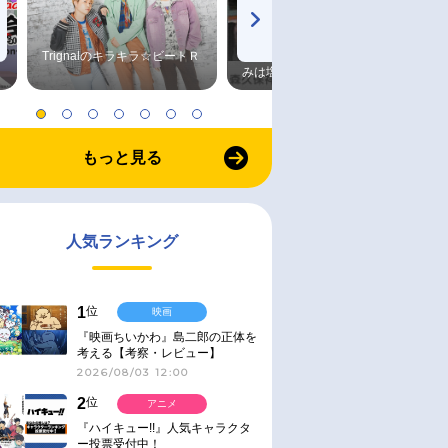
Trignalのキラキラ☆ビートＲ
森久保祥太郎×浪川大輔 つま
みは塩だけ
もっと見る
人気ランキング
1
位
映画
『映画ちいかわ』島二郎の正体を
考える【考察・レビュー】
2026/08/03 12:00
2
位
アニメ
『ハイキュー!!』人気キャラクタ
ー投票受付中！