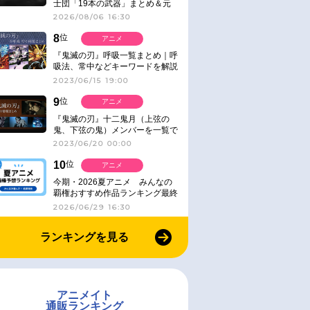
士団「19本の武器」まとめ＆元
ネタ
2026/08/06 16:30
8
位
アニメ
『鬼滅の刃』呼吸一覧まとめ｜呼
吸法、常中などキーワードを解説
2023/06/15 19:00
9
位
アニメ
『鬼滅の刃』十二鬼月（上弦の
鬼、下弦の鬼）メンバーを一覧で
紹介＆解説（登場鬼の情報まと
2023/06/20 00:00
め）
10
位
アニメ
今期・2026夏アニメ みんなの
覇権おすすめ作品ランキング最終
結果発表！
2026/06/29 16:30
ランキングを見る
アニメイト
通販ランキング