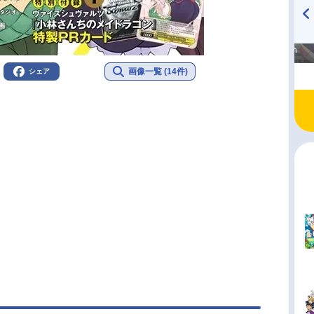
高橋美紀のおんぷの気持ち
TVアニメ『戦隊大失格』
♪ in アニメイトタイムズ
radio 大直会 2nd season
画像一覧 (14件)
シェア