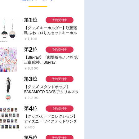
1
第
位
予約受付中
【グッズ-キーホルダー】呪術廻
戦 ふわコロりんセットキーホル
ダー【アニメイト特典付】
￥1,100
2
第
位
予約受付中
【Blu-ray】『劇場版モノノ怪 第
三章 蛇神』Blu-ray
￥9,900
3
第
位
予約受付中
【グッズ-スタンドポップ】
SAKAMOTO DAYS アクリルスタ
ンド～Sunny Afternoon～ 4.南雲
￥2,200
4
第
位
予約受付中
【グッズ-カードコレクション】
ディズニー ツイステッドワンダ
ーランド ランダムカードコレク
￥400
ション クラブ・ウェアver.
5
第
位
予約受付中