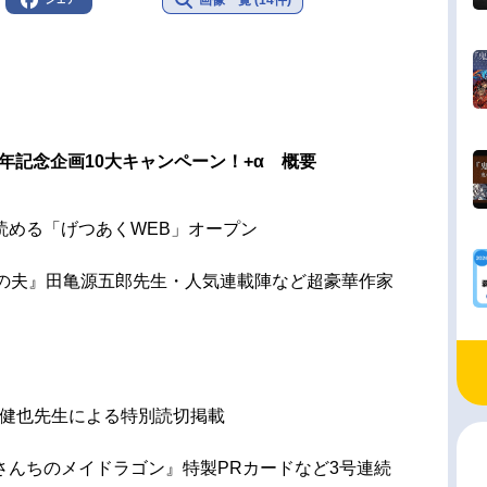
年記念企画10大キャンペーン！+α 概要
読める「げつあくWEB」オープン
『弟の夫』田亀源五郎先生・人気連載陣など超豪華作家
木健也先生による特別読切掲載
さんちのメイドラゴン』特製PRカードなど3号連続