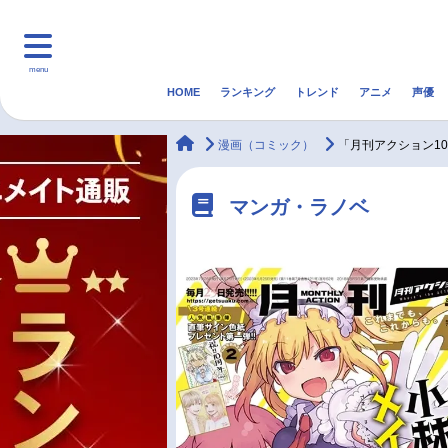
menu
HOME
ランキング
トレンド
アニメ
声優
HOME
ランキング
アニ
animateTimes
漫画（コミック）
「月刊アクション1
マンガ・ラノベ
ゲーム・アプリ
音楽
マンガ・ラノベ
最新記事一覧
アニメ記事一覧
声優記事一覧