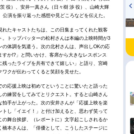
 茨 役）、安井一真さん（日々樹 渉 役）、山崎大輝
壇。公演を振り返った感想や見どころなどを伝えた。
TVアニメ『戦隊大失格』
ハイキュー!! 烏野高校放送部!
radio 大直会 2nd season
現れたキャストたちは、この日集まってくれた観客
ト。トップバッターの松村さんは本編の上映時間が3
ンの体調を気遣う。次の北村さんは、声出しOKの応
ますか!?」と問いかけ、客席から大きなレスポンス
に残ったライブを共有できて嬉しい」と語り、宮崎
クワクが伝わってくると笑顔を見せた。
での応援上映は初めてということに驚いたと語った
しの練習をしてみてとリクエスト。すると山崎さん
な拍手が上がった。次の安井さんが「応援上映を楽
ントし「イエイ！」と付け加えると、思わず笑って
この舞台挨拶、（レポートに）文字起こしされるか
く橋本さんは、「俳優として、こうしたステージに