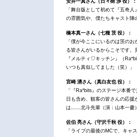
安井一真さん（日々樹 渉 役）：
「舞台版として初めて『五奇人
の雰囲気や、僕たちキャスト陣
橋本真一さん（七種 茨 役）：
「僕が今ここにいるのは茨のお
る皆さんがいるからこそです。見
『メルティ♡キッチン』（Ra*bits）と
いつも真似してました（笑）」
宮崎 湧さん（真白友也 役）：
「『Ra*bits』のステージ
日も含め、観客の皆さんの応援
は……北斗先輩（演：山本一慶
佐伯 亮さん（守沢千秋 役）：
「ライブの最後のMCで、キャ