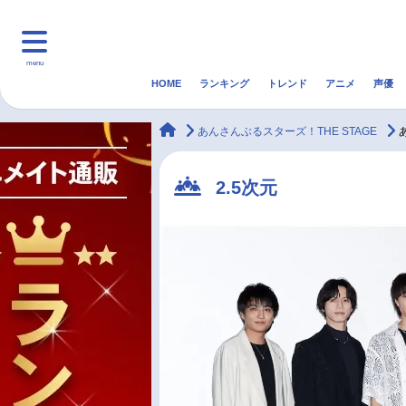
menu
HOME
ランキング
トレンド
アニメ
声優
HOME
ランキング
アニ
animateTimes
あんさんぶるスターズ！THE STAGE
マンガ・ラノベ
ゲーム・アプリ
音楽
2.5次元
最新記事一覧
アニメ記事一覧
声優記事一覧