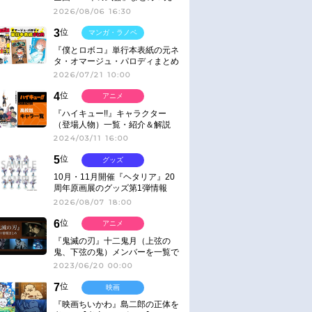
ネタ
2026/08/06 16:30
3
位
マンガ・ラノベ
『僕とロボコ』単行本表紙の元ネ
タ・オマージュ・パロディまとめ
2026/07/21 10:00
4
位
アニメ
『ハイキュー!!』キャラクター
（登場人物）一覧・紹介＆解説
2024/03/11 16:00
5
位
グッズ
10月・11月開催『ヘタリア』20
周年原画展のグッズ第1弾情報
2026/08/07 18:00
6
位
アニメ
『鬼滅の刃』十二鬼月（上弦の
鬼、下弦の鬼）メンバーを一覧で
紹介＆解説（登場鬼の情報まと
2023/06/20 00:00
め）
7
位
映画
『映画ちいかわ』島二郎の正体を