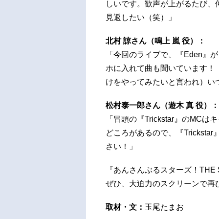
しいです。歓声が上がるたび、
見返したい（笑）」
北村 諒さん（鳴上 嵐 役）：
「今回のライブで、『Eden』
ホに入れて曲も聞いています！（
けをやってみたいと言われ）い
松村泰一郎さん（遊木 真 役）：
「冒頭の『Trickstar』の
どころがあるので、『Tricks
さい！」
『あんさんぶるスターズ！THE ST
ぜひ、大迫力のスクリーンで再
取材・文：
玉尾たまお