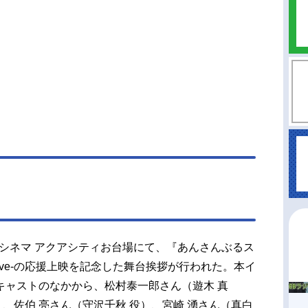
ド・シネマ アクアシティお台場にて、『あんさんぶるス
ty Live-の応援上映を記念した舞台挨拶が行われた。本イ
キャストのなかから、松村泰一郎さん（遊木 真
）、佐伯 亮さん（守沢千秋 役）、宮崎 湧さん（真白