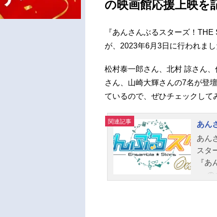
の映画館応援上映を
『あんさんぶるスターズ！THE ST
が、2023年6月3日に行われま
松村泰一郎さん、北村 諒さん、
さん、山崎大輝さんの7名が登
ているので、ぜひチェックして
関連記事
あんさ
あん
スタ
『あん
-』
『あ
『ド