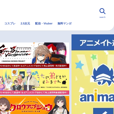
search
コスプレ
2.5次元
配信・Vtuber
無料マンガ
んなの声
グッズ
映画
・Vtuber
トレンド
無料マンガ
秋アニメ
冬アニメ