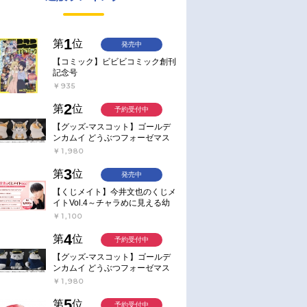
1
第
位
発売中
【コミック】ビビビコミック創刊
記念号
￥935
2
第
位
予約受付中
【グッズ-マスコット】ゴールデ
ンカムイ どうぶつフォーゼマス
コット 4.尾形百之助【再販】
￥1,980
3
第
位
発売中
【くじメイト】今井文也のくじメ
イトVol.4～チャラめに見える幼
馴染、実は一途で独占欲が強いん
￥1,100
です～
4
第
位
予約受付中
【グッズ-マスコット】ゴールデ
ンカムイ どうぶつフォーゼマス
コット 5.月島軍曹【再販】
￥1,980
5
第
位
予約受付中