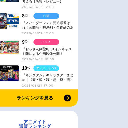
考える【考察・レビュー】
2026/08/03 12:00
8
位
映画
『スパイダーマン』見る順番はこ
れ！公開順・時系列・全作品のあ
らすじをまとめました
2026/03/02 17:00
9
位
アニメ
『おっさん剣聖II』メインキャス
ト陣による企画映像公開！
2026/08/07 18:00
10
位
マンガ・ラノベ
『キングダム』キャラクターまと
め｜〈秦・韓・魏・趙・斉・燕〉
2025/08/21 17:00
ランキングを見る
アニメイト
通販ランキング