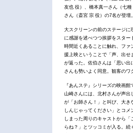
友也 役）、橋本真一さん（七種
さん（斎宮 宗 役）の7名が登
大スクリーンの前のステージに
に感謝を述べつつ挨拶をスター
時間近くあることに触れ、ファ
援上映ということで「声、出せ
が返った。佐伯さんは「思い出
さんも勢いよく同意。観客のワ
『あんステ』シリーズの映画館
山崎さんには、北村さんが声出
が「お師さん！」と叫び、大き
しんじゃってください」とコメ
しまった周りのキャストから「
らね？」とツッコミが入る。続