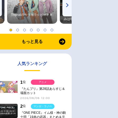
Trignalのキラキラ☆ビートＲ
森久保祥太郎×浪川大輔 つま
みは塩だけ
もっと見る
人気ランキング
1
位
アニメ
『たんプリ』第28話あらすじ＆
場面カット
2026/08/08 12:00
2
位
マンガ・ラノベ
『ONE PIECE』イム様・神の騎
士団「19本の武器」まとめ＆元