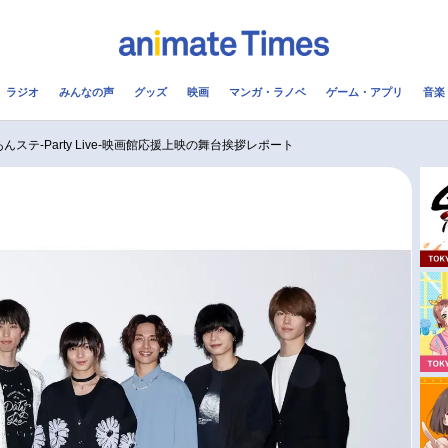
ラジオ
みんなの声
グッズ
映画
マンガ・ラノベ
ゲーム・アプリ
音楽
メ
声優
ラジオ
み
あんステ-Party Live-映画館応援上映の舞台挨拶レポート
コスプレ
2.5次元
配信
アニメ映画一覧
今期アニメ曜日別一覧
実写化映画一覧
春アニメ
男性声優/女性声優一覧
夏アニメ
FOLLOW US