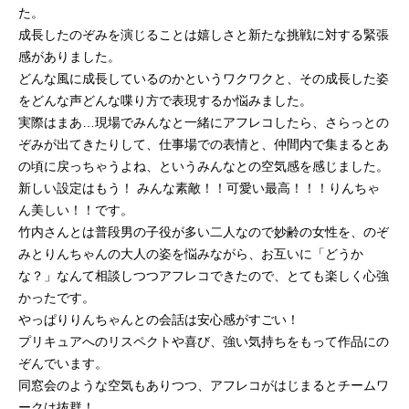
た。
藤直紀アニメーション制作：東映ア
成長したのぞみを演じることは嬉しさと新たな挑戦に対する緊張
ニメーション スタジオディーン製
作：2023キボウノチカラオトナプリ
感がありました。
キュア製作委員会主題歌OP：「と
どんな風に成長しているのかというワクワクと、その成長した姿
き...
をどんな声どんな喋り方で表現するか悩みました。
実際はまあ…現場でみんなと一緒にアフレコしたら、さらっとの
ぞみが出てきたりして、仕事場での表情と、仲間内で集まるとあ
の頃に戻っちゃうよね、というみんなとの空気感を感じました。
新しい設定はもう！ みんな素敵！！可愛い最高！！！りんちゃ
ん美しい！！です。
竹内さんとは普段男の子役が多い二人なので妙齢の女性を、のぞ
みとりんちゃんの大人の姿を悩みながら、お互いに「どうか
な？」なんて相談しつつアフレコできたので、とても楽しく心強
かったです。
やっぱりりんちゃんとの会話は安心感がすごい！
プリキュアへのリスペクトや喜び、強い気持ちをもって作品にの
ぞんでいます。
同窓会のような空気もありつつ、アフレコがはじまるとチームワ
ークは抜群！