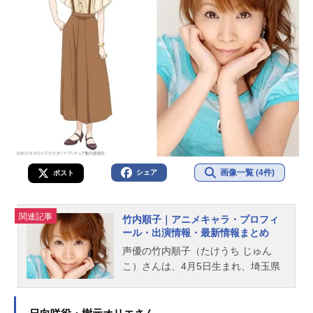
画像一覧 (4件)
シェア
ポスト
関連記事
竹内順子｜アニメキャラ・プロフィ
ール・出演情報・最新情報まとめ
声優の竹内順子（たけうち じゅん
こ）さんは、4月5日生まれ、埼玉県
出身。『NARUTO -ナルト-』のうず
まきナルト役をはじめ、『イナズマ
イレブン』の円堂守役など、人気作