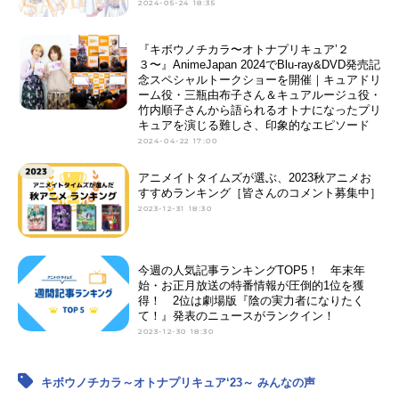
2024-05-24 18:35
『キボウノチカラ〜オトナプリキュア’２
３〜』AnimeJapan 2024でBlu-ray&DVD発売記
念スペシャルトークショーを開催｜キュアドリ
ーム役・三瓶由布子さん＆キュアルージュ役・
竹内順子さんから語られるオトナになったプリ
キュアを演じる難しさ、印象的なエピソード
2024-04-22 17:00
アニメイトタイムズが選ぶ、2023秋アニメお
すすめランキング［皆さんのコメント募集中］
2023-12-31 18:30
今週の人気記事ランキングTOP5！ 年末年
始・お正月放送の特番情報が圧倒的1位を獲
得！ 2位は劇場版『陰の実力者になりたく
て！』発表のニュースがランクイン！
2023-12-30 18:30
キボウノチカラ～オトナプリキュア‘23～ みんなの声