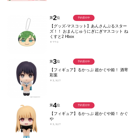
2
第
位
予約受付中
【グッズ-マスコット】あんさんぶるスター
ズ！！ おまんじゅうにぎにぎマスコット ね
くすと2 Hbox
￥770
3
第
位
予約受付中
【フィギュア】るかっぷ 超かぐや姫！ 酒寄
彩葉
￥3,927
4
第
位
予約受付中
【フィギュア】るかっぷ 超かぐや姫！ かぐ
や
￥3,927