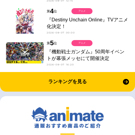
2026-08-07 12:15
4
第
位
アニメ
『Destiny Unchain Online』TVアニメ
化決定！
2026-08-07 00:00
5
第
位
アニメ
『機動戦士ガンダム』50周年イベン
トが幕張メッセにて開催決定
2026-08-07 16:20
ランキングを見る