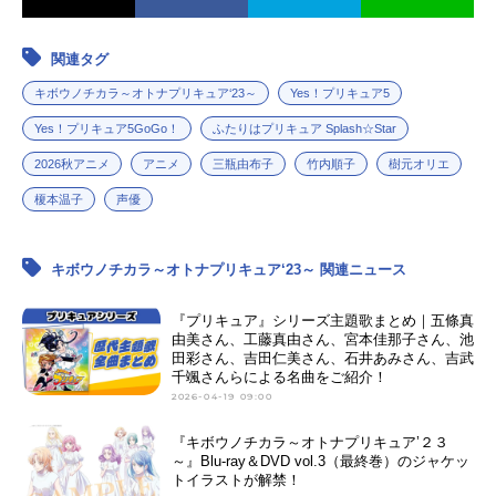
関連タグ
キボウノチカラ～オトナプリキュア‘23～
Yes！プリキュア5
Yes！プリキュア5GoGo！
ふたりはプリキュア Splash☆Star
2026秋アニメ
アニメ
三瓶由布子
竹内順子
樹元オリエ
榎本温子
声優
キボウノチカラ～オトナプリキュア‘23～ 関連ニュース
『プリキュア』シリーズ主題歌まとめ｜五條真
由美さん、工藤真由さん、宮本佳那子さん、池
田彩さん、吉田仁美さん、石井あみさん、吉武
千颯さんらによる名曲をご紹介！
2026-04-19 09:00
『キボウノチカラ～オトナプリキュア’２３
～』Blu-ray＆DVD vol.3（最終巻）のジャケッ
トイラストが解禁！