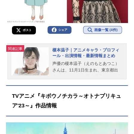
画像一覧 (4件)
シェア
ポスト
関連記事
榎本温子｜アニメキャラ・プロフィ
ール・出演情報・最新情報まとめ
声優の榎本温子（えのもとあつこ）
さんは、11月1日生まれ、東京都出
身。こちらでは、榎本温子さんのプ
ロフィールと関連記事を紹介しま
す。
TVアニメ『キボウノチカラ～オトナプリキュ
ア'23～』作品情報