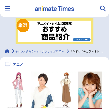
HOME
ランキング
アニメ
声優
ラジオ
みんなの声
グッズ
映画
animateTimes
キボウノチカラ～オトナプリキュア‘23～
『キボウノチカラ～オトナプリキュア‘23～』キャラビジュ公開
アニメ
マンガ・ラノベ
ゲーム・アプリ
音楽
コスプレ
2.5次元
配信・Vtuber
トレンド
無料マンガ
最新記事一覧
アニメ記事一覧
声優記事一覧