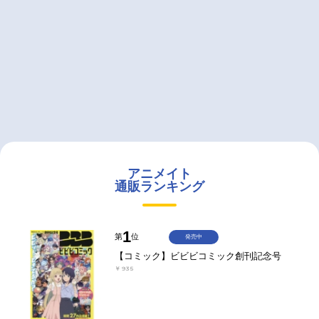
アニメイト
通販ランキング
1
第
位
発売中
【コミック】ビビビコミック創刊記念号
￥935