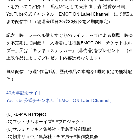
郎の母：高橋理恵子酒蔵の少年：土
狗・赤玉先生の世話を焼いたり、神
トを招いてご紹介！ 番組MCとして天津 向、森 遥香が出演。
倉有貴スタッフ原作：La'cryma監
通力を得た人間の美女・弁天に振り
YouTube公式チャンネル「EMOTION Label Channel」にて第5回
督：西村純二シリーズ構成：岡田麿
回されたり、はたまた五山送り火の
まで配信中！（隔週金曜日20時30分公開／期間限定）
里キャラクター原案：上田夢人キャ
夜空で宿敵・夷川家と空中決戦を繰
ラクターデザイン：関口可奈味美術
り広げる日々の果てに、突如下鴨家
記念上映：レーベル選りすぐりのラインナップによる劇場上映会
監督：竹田悠介 篠原理子撮影監
を襲う絶体絶命の危機!父が鍋にされ
を不定期にて開催！ 入場者には特製EMOTION「チケットホル
督：福士享色彩設計：井上佳津枝音
た真相が明らかになるなか、固い絆
ダー」又は「キラキラステッカー」 (非売品)をプレゼント！（※
響監督：若林和弘音楽：菊地創音楽
で結ばれた一家の運命はいかに!作品
上映作品によってプレゼント内容は異なります）
制作：ランティスアニメーション制
名有頂天家族放送形態TVアニメスケ
作：P.A.WORKS主題歌OP：「リフ
ジュール2013年7月7日（日）～2013
無料配信：毎週1作品1話、歴代作品の本編を1週間限定で無料配
レクティア」eufoniusED：「セカ
年9月29日（日）TOKYOMXほか話数
信！
イ...
全13話キャスト下鴨矢三郎：櫻井孝
宏下鴨矢一郎：諏訪部順一下鴨矢二
40周年記念サイト
郎：吉野裕行下鴨矢四郎：中原麻衣
YouTube公式チャンネル「EMOTION Label Channel」
弁天：能登麻美子母（桃仙）：井上
喜久子赤玉先生：梅津秀行金閣：西
(C)RE-MAIN Project
地修哉銀閣：畠山航輔海星：佐倉...
(C)フットサルボーイズ!!!!!プロジェクト
(C)サルミアッキ／集英社・千鳥高校射撃部
(C)朝井リョウ／集英社・チア男子!!製作委員会