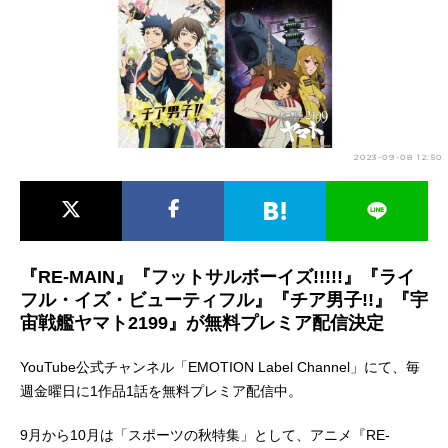
アニメ映画一覧
実写化映画一覧
今期アニメ曜日別一覧
春アニメ
夏アニメ
2023-09-08 12:50
秋アニメ
冬アニメ
男性声優/女性声優一覧
FOLLOW US
『RE-MAIN』『フットサルボーイズ!!!!!』『ライ
フル・イズ・ビューティフル』『チア男子!!』『宇
宙戦艦ヤマト2199』が無料プレミア配信決定
YouTube公式チャンネル「EMOTION Label Channel」にて、毎
週金曜日に1作品1話を無料プレミア配信中。
9月から10月は「スポーツの秋特集」として、アニメ『RE-