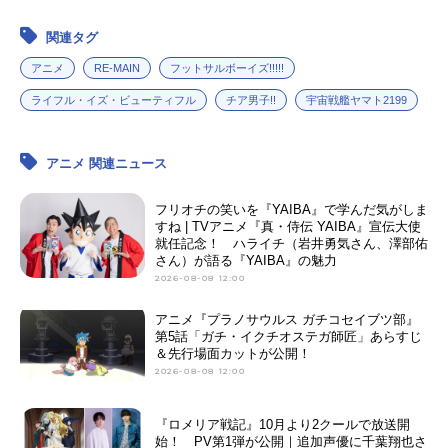
関連タグ
アニメ
RE-MAIN
フットサルボーイズ!!!!!
ライフル・イズ・ビューティフル
チア男子!!
宇宙戦艦ヤマト2199
アニメ 関連ニュース
フリオチの笑いを『YAIBA』で学んだ気がしま
すね | TVアニメ『真・侍伝 YAIBA』宣伝大使
就任記念！ ハライチ（岩井勇気さん、澤部佑
さん）が語る『YAIBA』の魅力
2026-08-08 12:00
アニメ『プラノサウルス ガチコセイブツ部』
第5話「ガチ・イクチオステガ師匠」あらすじ
＆先行場面カットが公開！
2026-08-08 12:00
『ロメリア戦記』10月より2クールで放送開
始！ PV第1弾が公開｜追加声優に千葉翔也さ