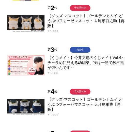
2
第
位
予約受付中
【グッズ-マスコット】ゴールデンカムイ ど
うぶつフォーゼマスコット 4.尾形百之助【再
販】
￥1,980
3
第
位
発売中
【くじメイト】今井文也のくじメイトVol.4～
チャラめに見える幼馴染、実は一途で独占欲
が強いんです～
￥1,100
4
第
位
予約受付中
【グッズ-マスコット】ゴールデンカムイ ど
うぶつフォーゼマスコット 5.月島軍曹【再
販】
￥1,980