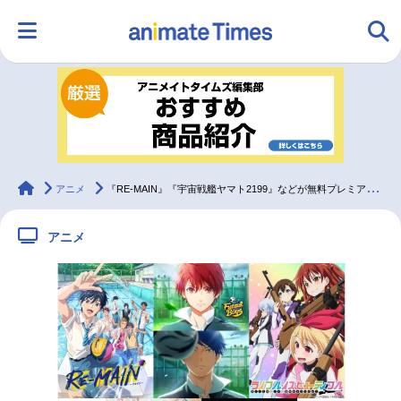
HOME
ランキング
アニメ
声優
ラジオ
みんなの声
グッズ
映画
animateTimes
アニメ
『RE-MAIN』『宇宙戦艦ヤマト2199』などが無料プレミア配信決定
アニメ
マンガ・ラノベ
ゲーム・アプリ
音楽
コスプレ
2.5次元
配信・Vtuber
トレンド
無料マンガ
最新記事一覧
アニメ記事一覧
声優記事一覧