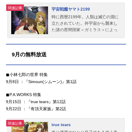
ーデザイン：田中志穂エフェクトア
1月9日（日）～2022年3月27日
メスケジュール2019年10月13日
われて、前代未聞の男子チアリーデ
関連記事
宇宙戦艦ヤマト2199
ニメーション：村松尚雄美術設定・
（日）TOKYOMX・BS11ほか話数全
（日）〜2020年1月18日（土）TOKY
ィングチーム「BREAKERS」（ブレ
美術監督：森川篤撮影監督：朴孝圭
12話キャスト＜恒陽学園高校＞大和
OMXほか話数全12話キャスト小倉ひ
イカーズ）を結成する。集まってき
時に西暦2199年。人類は滅亡の淵に
色彩設計：田辺香奈編集：定松剛音
晴：高良崚太榊星一郎：石森周斗月
かり：Machico渋沢泉水：熊田茜音姪
たのは、理屈っぽい溝口、大食いの
立たされていた。外宇宙から襲来し
楽：うたたね歌菜制作：MAPPA主題
丘柊依：吉原康平幸永椿貴：山口諒
浜エリカ：南早紀五十嵐雪緒：八巻
トン、お調子者の関西人・弦とイチ
た謎の星間国家＜ガミラス＞によっ
歌OP：「ForgetMeNot」ENHYPENE
太郎南雲竜：古田一紀天門泰雅：坂
アンナ東雲あきら：藤原夏海黒井ミ
ロー、そしてチア経験者の美青年・
て、遊星爆弾の無差別攻撃を受けて
D：「壊れた世界の秒針は」仲村宗悟
井易直宇佐美智：山下誠一郎＜アー
サ：上田麗奈坂下花恋：髙橋ミナミ
翔という個性派揃い。"壊したい”何か
いたのだ。人類は地下都市を築き抵
公開開始...
ダルベルト学院高等部＞樫良木ル
望月涼子：石見舞菜香朝倉零：M・
をもつ男たちの、新たな挑戦が始ま
抗を続けたが、遊星爆弾の死の影は
9月の無料放送
イ：峯田大夢結城心：新井雄也久我
A・O鶴巻裕子：藤井ゆきよ辻まり
る……！作品名チア男子!!放送形態T
その地下都市にも迫っていた。科学
巧生：村上聡花山院快斗：馬場惇平
な：田所あずさ当麻あこ：河野ひよ
Vアニメスケジュール2016年7月5日
者によると、人類が滅亡するまでの
京極聖：宮瀬尚也二葉ともえ：山本
り小倉のどか：名塚佳織スタッフ原
（火）～2016年9月27日（火）TOKY
猶予はおよそ一年……国連宇宙軍の
◼︎小林七郎の世界 特集
智哉＜桃実高校＞昂守希：佐久間貴
作：「ライフル・イズ・ビューティ
OMXほか話数全12話キャスト坂東晴
若き士官「古代進」と「島大介」
生十河夏輝：千葉瑞己相庭京介：浦
フル」サルミアッキ（集英社「とな
希：米内佑希橋本一馬：岡本信彦徳
9月8日 ：『Simoun(シムーン)』第1話
は、火星に不時着した宇宙船から謎
和希...
りのヤングジャンプ」「ヤンジャ
川翔：小野友樹溝口渉：杉田智和遠
のカプセルを回収し地球へと帰還す
ン！」「少年ジャンプ＋」連載）監
野浩司：林勇鈴木総一郎：桑野晃輔
◼︎P.A.WORKS 特集
る。地球に帰還した古代と島を待っ
督：高橋正典シリーズ構成：高橋龍
長谷川弦：小西克幸森尚史：畠中祐
ていたのは、人類最後の希望を託す
9月15日 ：『true tears』第12話
也キャラクターデザイン・総作画監
佐久間隆造：村瀬歩安藤タケル：沢
べく進められていた＜ヤマト計画＞
9月22日 ：『有頂天家族』第2話
督：向川原憲プロップデザイン・美
城千春金田保：勝杏里染谷夏生：木
であった。それは、大マゼラン銀河
術デザイン：石口十美術監督：大西
村隼人乗田大地：広瀬裕也鍋島卓
の彼方にある未知の星イスカンダル
関連記事
true tears
達朗（草薙...
哉：木島隆一鍋島卓巳：弓原健史陳
から技術供与を受け、人類初の恒星