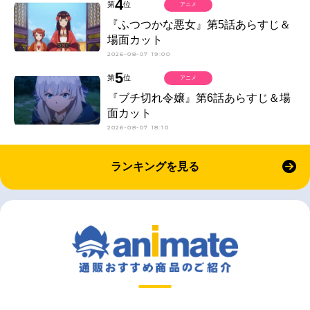
4
第
位
アニメ
『ふつつかな悪女』第5話あらすじ＆
場面カット
2026-08-07 19:00
5
第
位
アニメ
『ブチ切れ令嬢』第6話あらすじ＆場
面カット
2026-08-07 18:10
ランキングを見る