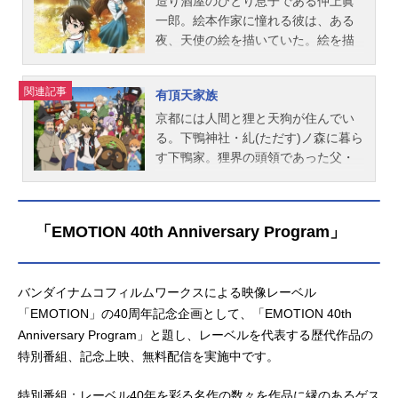
造り酒屋のひとり息子である仲上眞
子軒：文曄星堂本仁：安元洋貴花咲
間航行を可能とする宇宙戦艦を建造
一郎。絵本作家に憧れる彼は、ある
薫：山谷祥生高城さつき：甲斐田裕
し、ガミラスの攻撃によって汚染さ
夜、天使の絵を描いていた。絵を描
子坂東晴子：藤村歩酒井千裕：宇山
れた地球を浄化再生させるシステム
くことに没頭する彼の脳裏には、い
玲加スタッフ原作：朝井リョウ「チ
を受け取りに行くという計画だっ
つしか天使の鮮明なイメージが浮か
ア男子!!」（集英社文庫）監督：吉...
た。その人類最後の希望を託すべき
関連記事
有頂天家族
ぶ。その天使はふわりとした巻き毛
艦の名は「ヤマト」。しかし、人類
の、あどけない少女だった。翌日、
京都には人間と狸と天狗が住んでい
に残された猶予はあと一年しかな
学校の裏庭を通り抜けようとした眞
る。下鴨神社・糺(ただす)ノ森に暮ら
い。ヤマトは果たして人類を救うこ
一郎は、樹上から鼻歌が聞こえてく
す下鴨家。狸界の頭領であった父・
とができるのか。作品名宇宙戦艦ヤ
ることに気づいた。顔を上げると、
総一郎は、ある日何の前触れもなく
マト2199放送形態TVアニメシリーズ
そこには赤い実を取っている少女が
狸鍋にされたのだが、その経緯は今
宇宙戦艦ヤマトスケジュール2013年
いた。彼女は、昨晩眞一郎がイメー
も謎に包まれていた。残された四兄
4月7日（日）～2013年9月29日
「EMOTION 40th Anniversary Program」
ジした天使にそっくりだった…。作
弟のなかでも偉大な父の「阿呆の
（日）TBSほか話数全26話キャスト
品名truetears放送形態TVアニメスケ
血」を色濃く継いだ三男・矢三郎は
古代進：小野大輔沖田十三：菅生隆
ジュール2008年1月5日（土）2008年
「面白きことは良きことなり」をモ
之島大介：...
バンダイナムコフィルムワークスによる映像レーベル
3月29日（土）tvkほか話数全13話キ
ットーに、生真面目だが土壇場に弱
「EMOTION」の40周年記念企画として、「EMOTION 40th
ャスト仲上眞一郎：石井真石動乃
い長兄・矢一郎、蛙の姿で井戸にこ
絵：高垣彩陽湯浅比呂美：名塚佳織
もっている次兄・矢二郎、臆病です
Anniversary Program」と題し、レーベルを代表する歴代作品の
安藤愛子：井口裕香野伏三代吉：吉
ぐに尻尾を出してしまう末弟・矢四
特別番組、記念上映、無料配信を実施中です。
野裕行石動純：増田裕生黒部朋与：
郎、そしてタカラヅカ命の母に囲ま
渡辺智美眞一郎の父：藤原啓治眞一
れて暮らしていた。隠居中の大天
特別番組：レーベル40年を彩る名作の数々を作品に縁のあるゲス