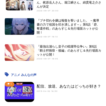
ん、梶原岳人さん、堀江瞬さん、綿貫竜之介さ
んが決定
2026-08-07 20:00
『ブチ切れ令嬢は報復を誓いました。 ～魔導
書の力で祖国を叩き潰します～』第6話「砦、
奪還作戦」のあらすじ＆先行場面カットが公
開！
2026-08-07 18:10
『最強出涸らし皇子の暗躍帝位争い』第6話
「騎士狩猟祭・後編」のあらすじ＆先行場面カ
ットが公開！
2026-08-07 18:05
アニメ みんなの声
5
配信、放送、あなたはどっちが好き？
2019-04-02 16:30