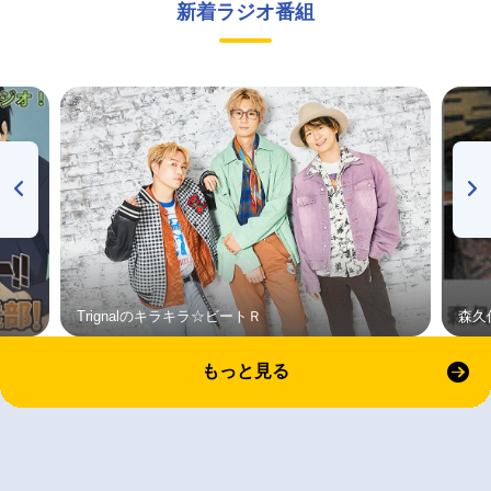
新着ラジオ番組
Trignalのキラキラ☆ビートＲ
森久
もっと見る