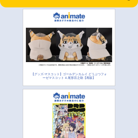
【グッズ-マスコット】ゴールデンカムイ どうぶつフォ
ーゼマスコット 4.尾形百之助【再販】