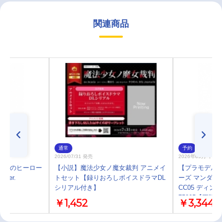
関連商品
通常
予約
2026/07/31 発売
2026年09月 中 
 僕のヒーロー
【小説】魔法少女ノ魔女裁判 アニメイ
【プラモデル】B
ver.
トセット【録りおろしボイスドラマDL
ーズ マンダロ
シリアル付き】
CC05 ディ
75805【再販】
￥1,452
￥3,344