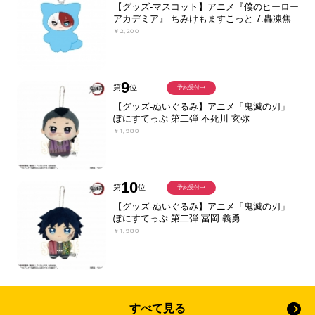
【グッズ-マスコット】アニメ『僕のヒーロー
アカデミア』 ちみけもますこっと 7.轟凍焦
￥2,200
9
第
位
予約受付中
【グッズ-ぬいぐるみ】アニメ「鬼滅の刃」
ぽにすてっぷ 第二弾 不死川 玄弥
￥1,980
10
第
位
予約受付中
【グッズ-ぬいぐるみ】アニメ「鬼滅の刃」
ぽにすてっぷ 第二弾 冨岡 義勇
￥1,980
すべて見る