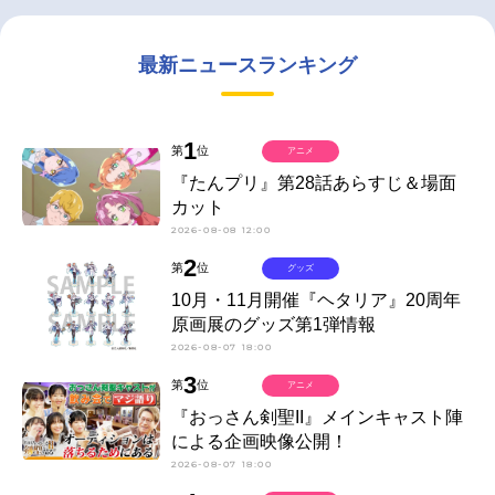
最新ニュースランキング
1
第
位
アニメ
『たんプリ』第28話あらすじ＆場面
カット
2026-08-08 12:00
2
第
位
グッズ
10月・11月開催『ヘタリア』20周年
原画展のグッズ第1弾情報
2026-08-07 18:00
3
第
位
アニメ
『おっさん剣聖II』メインキャスト陣
による企画映像公開！
2026-08-07 18:00