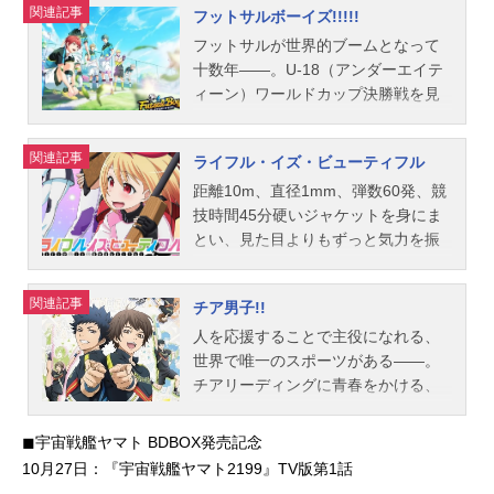
関連記事
フットサルボーイズ!!!!!
水球部には様々な困難が待ち受けて
いて……。作品名RE-MAIN放送形態
フットサルが世界的ブームとなって
TVアニメスケジュール2021年7月3日
十数年――。U-18（アンダーエイテ
（土）～2021年10月2日（土）テレ
ィーン）ワールドカップ決勝戦を見
ビ朝日ほか話数全12話キャスト清水
た大和晴（やまとはる）は、日本代
みなと：上村祐翔岡栄太郎：西山宏
表選手・天王寺刻成（てんのうじと
関連記事
ライフル・イズ・ビューティフル
太朗城島譲：木村昴網浜秀吾：斉藤
きなり）に強い憧れを抱く。そし
壮馬江尻武一：古川慎猪俣ババヤロ
て、意気揚々と入部した恒陽学園高
距離10m、直径1mm、弾数60発、競
豊：畠中祐牛窓喜晴：廣瀬大介川窪
校フットサル部で、仲間にパスを出
技時間45分硬いジャケットを身にま
ちぬ：Lynn百崎陸：内田雄馬垣花慶
さない孤高プレイヤーの榊星一郎
とい、見た目よりもずっと気力を振
太：八代拓渡久地光輝：宮里駿清水
（さかきせいいちろう）や、フット
り絞る過酷な勝負の世界──ビームラ
明日海：遠藤璃菜清水多江子：折笠
サルを諦めかけた過去を持つ、月丘
イフル競技。……のはずが、誰もわ
関連記事
チア男子!!
富美子清水秀樹：加瀬康之富山健：
柊依（つきおかとうい）たちと出会
かってくれないのが知名度の低いス
花江夏樹福井晃久：高杉真宙（特別
う。それぞれの過去を抱えて、それ
ポーツのつらいところ。でも私、世
人を応援することで主役になれる、
出演）石川則道：松岡禎丞備前昭
でも今、フットサルがしたい。もろ
界を目指してます！千鳥高校に偶然
世界で唯一のスポーツがある――。
充：緑川光スタッフ原作：西田征
く揺れながらも、熱をまとって駆け
集った、小倉ひかり、渋沢泉水、姪
チアリーディングに青春をかける、
史 バンダイナムコアーツ MAPPA
抜ける――男子高校生たちの全力
浜エリカ、五十嵐雪緒の女子高生4人
ちょっとワケアリだけど、キュート
総監督・シリーズ構成・脚本・音響
の"瞬間"（せいしゅん）が、はじま
がおくる、ゆるーいけどひたむきな
な男子大学生たちの物語、それが
◼︎宇宙戦艦ヤマト BDBOX発売記念
監督：西田征史監督：松田清キャラ
る。作品名フットサルボーイズ!!!!!放
射撃部ライフ!!作品名ライフル・イ
『チア男子!!』。柔道でザセツした坂
10月27日：『宇宙戦艦ヤマト2199』TV版第1話
クター原案：付藤加青浬キャラクタ
送形態TVアニメスケジュール2022年
ズ・ビューティフル放送形態TVアニ
東晴希は、幼馴染みの橋本一馬に誘