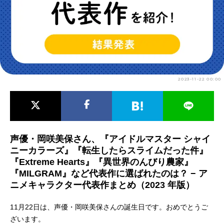
アニメ映画一覧
実写化映画一覧
今期アニメ曜日別一覧
春アニメ
夏アニメ
2023-11-22 00:00
秋アニメ
冬アニメ
男性声優/女性声優一覧
FOLLOW US
声優・岡咲美保さん、『アイドルマスター シャイ
ニーカラーズ』『転生したらスライムだった件』
『Extreme Hearts』『異世界のんびり農家』
『MILGRAM』など代表作に選ばれたのは？ − ア
ニメキャラクター代表作まとめ（2023 年版）
11月22日は、声優・岡咲美保さんの誕生日です。おめでとうご
ざいます。