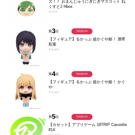
ズ！！ おまんじゅうにぎにぎマスコット ね
くすと2 Hbox
￥770
3
第
位
予約受付中
【フィギュア】るかっぷ 超かぐや姫！ 酒寄
彩葉
￥3,927
4
第
位
予約受付中
【フィギュア】るかっぷ 超かぐや姫！ かぐ
や
￥3,927
5
第
位
予約受付中
【カセット】アプリゲーム 18TRIP Cassette
#14