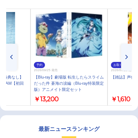
予約
お取り寄せ
2026/09/25 発売
2026/07/10 発売
)・特典なし】
【Blu-ray】劇場版 転生したらスライム
【雑誌】声優グ
GLEAM【初回
だった件 蒼海の涙編（Blu-ray特装限定
版）アニメイト限定セット
￥13,200
￥1,610
最新ニュースランキング