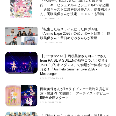
『FX戦士くるみちゃん』10月より放送開
始！ キービジュアル＆ビジュアルPVが公開
｜追加キャストに瀬戸麻沙美さん、伊藤彩沙さ
ん、岡咲美保さんが決定、コメントも到着
2026-08-01 22:00
『転生したらスライムだった件 第4期』
「Anime Expo 2026」公式レポート到着！ 岡
咲美保さん・豊口めぐみさんらが登壇
2026-07-17 13:55
【アニサマ2026】岡咲美保さん×レイヤさん
from RAISE A SUILENの熱狂コラボ！初音ミ
クの「ブリキノダンス」で会場が一体感に包ま
れる！「Animelo Summer Live 2026 -
Messenger-」
2026-07-10 19:44
岡咲美保さんが1stライブツアー最終公演を東
京・豊洲PITで開催！ アーティストデビュー
5周年企画スタート
2026-05-11 13:55
「『転生したらスライムだった件』第4期スペ