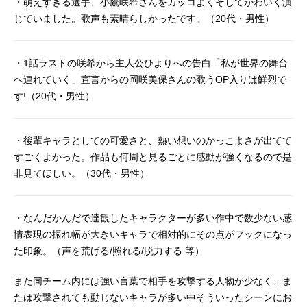
・萌えすぎる選手、小鷹咲希さんをカッコよくそしてかわいく演
手、葉山陽和に訪れたある事件と出
じていました。歌声も素晴らしかったです。（20代・男性）
会いをきっかけに、物語は動き出
す。「これは私たちが、最高の仲間
と出会っていく物語」作品名Extreme
・1話ラストの咲希から主人公ひよりへの告白「私が世界の舞台
Hearts放送形態TVアニメスケジュー
へ連れていく」宣言からの岡咲美保さんの歌うOP入りは鮮烈で
ル2022年7月9日（土）〜2022年9月
す!（20代・男性）
24日（土）TOKYOMXほか話数全12
話キャスト葉山陽和：野口瑠璃子小
鷹咲希：岡咲美保前原純華：優木か
・後輩キャラとしての可愛さと、熱い想いのかっこよさが出てて
な橘雪乃：福原綾香小日向理瀬：小
すごくよかった。作品も何周と見るごとに感動が強くなるので是
澤亜李ノノ：橋本ちなみ桜井羽月：
阿部里果御社智：大西沙織末宗祐里
非見てほしい。（30代・男性）
子：大地葉本田千尋：湯浅かえでテ
ィーナ・メルキース：嶺内ともみミ
・なんだかんだで達観したキャラクターが多い作中で数少ない感
シェル・イェーガー：市ノ瀬加那ア
シュリー・ヴァンクロフト：瀬戸麻
情表現の振れ幅が大きいキャラで相対的にその点がフックになっ
沙美綾辻舞花：山崎はるか宮本椎
た印象。（声を荒げる/照れる/脱力する 等）
奈：七海こころ内海雫：結名美月相
庭琴音：綱島瑞恵エマ・ベイリー：
また同チーム内には強い言葉で相手を攻撃する人物が少なく、ま
緒方佑奈花見沢杏菜：春野杏長谷部
たは攻撃されても動じないキャラが多い中そういったシーンにお