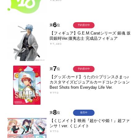
￥8,800
6
第
位
予約受付中
【フィギュア】G.E.M.Caratシリーズ 銀魂 坂
田銀時Ver.攘夷志士 完成品フィギュア
￥7,480
7
第
位
予約受付中
【グッズ-カード】うたの☆プリンスさまっ♪
カスタマイズビジュアルカードコレクション
Best Shots from Everyday Life Ver.
￥770
8
第
位
発売中
【くじメイト】映画『超かぐや姫！』超ファ
ンサ！ver. くじメイト
￥770