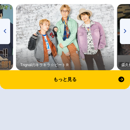
Trignalのキラキラ☆ビートＲ
森久
もっと見る