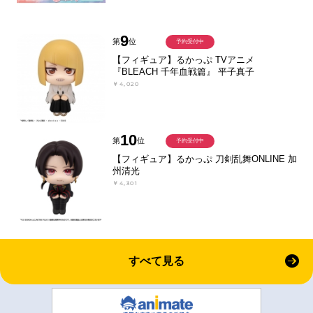
9
第
位
予約受付中
【フィギュア】るかっぷ TVアニメ
『BLEACH 千年血戦篇』 平子真子
￥4,020
10
第
位
予約受付中
【フィギュア】るかっぷ 刀剣乱舞ONLINE 加
州清光
￥4,301
すべて見る