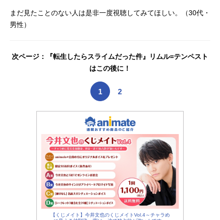
まだ見たことのない人は是非一度視聴してみてほしい。（30代・
男性）
次ページ：『転生したらスライムだった件』リムル=テンペスト
はこの後に！
1
2
【くじメイト】今井文也のくじメイトVol.4～チャラめ