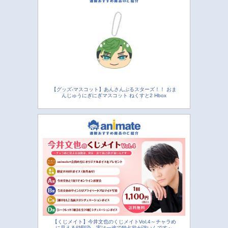
【グッズ-マスコット】あんさんぶるスターズ！！ おま
んじゅうにぎにぎマスコット ねくすと2 Hbox
【くじメイト】今井文也のくじメイトVol.4～チャラめ
に見える幼馴染、実は一途で独占欲が強いんです～