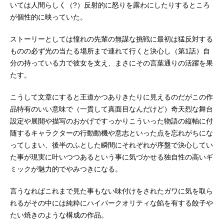
理音：今泉りおな北条恵美：洲崎綾
いては人間らしく（?）反射的に怒りを露わにしたりするところ
前田亜紀：菊池紗矢香橋本由香：樋
が個性的に映っていた。
口桃沢渡美琴：高木友梨香高尾雅：
倉持若菜友永美晴：田中ちえ美塚原
ストーリーとしては憧れの先輩の無謀な挑戦に最初は猛反対する
愛子：西明日香佐々木尚子：久保田
ものの必ず光の当たる場所まで連れて行くと決心し（第1話）自
ひかりNaO：二ノ宮愛子SaKo：千本
分の持っている力で彼女を支え、まさにその言葉通りの活躍を果
木彩...
たす。
こうして文章にすると王道かつありきたりに見えるのだがこの作
品特有のいい意味で（一貫して真面目なんだけど）奇天烈な舞台
設定や展開や描写のおかげですっかりこういった物語の縦軸に付
随するキャラクターの行動動機や意志といった点を忘れがちにな
ってしまい、後半のふとした瞬間にそれぞれが序盤で決心してい
た事が現実に叶いつつあるという事に気づかせる独自性の高いギ
ミックが魅力的でやみつきになる。
言うなればこれまで見た事もない味付けをされたガワに気を取ら
れるがその中には純粋にハイパークオリティな餡を有する餃子や
たい焼きのような構成の作品。