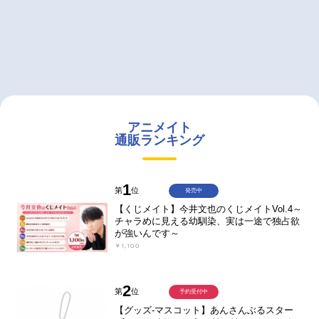
アニメイト
通販ランキング
1
第
位
発売中
【くじメイト】今井文也のくじメイトVol.4～
チャラめに見える幼馴染、実は一途で独占欲
が強いんです～
￥1,100
2
第
位
予約受付中
【グッズ-マスコット】あんさんぶるスター