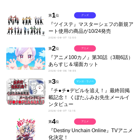
1
第
位
グッズ
『ツイステ』マスターシェフの新規ア
ート使用の商品が10/24発売
2026-08-07 12:50
2
第
位
アニメ
『アニメ100カノ』第30話（3期6話）
あらすじ＆場面カット
2026-08-06 18:55
3
第
位
マンガ・ラノベ
『チ●チ●デビルを追え！』最終回掲
載記念！ くぼたふみお先生メールイ
ンタビュー
2026-08-07 12:15
4
第
位
アニメ
『Destiny Unchain Online』TVアニメ
化決定！