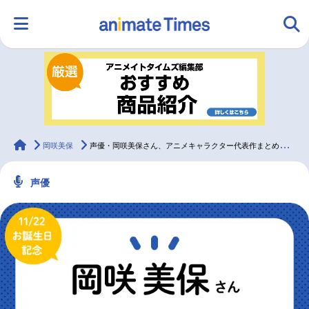
HOME
ランキング
アニメ
声優
ラジオ
みんなの声
グッズ
映画
animateTimes
岡咲美保
声優・岡咲美保さん、アニメキャラクター代表作まとめ（2023年版）
声優
マンガ・ラノベ
ゲーム・アプリ
音楽
コスプレ
2.5次元
配信・Vtuber
トレンド
無料マンガ
最新記事一覧
アニメ記事一覧
声優記事一覧