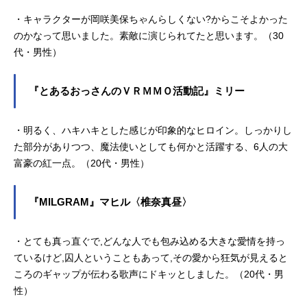
・キャラクターが岡咲美保ちゃんらしくない?からこそよかった
のかなって思いました。素敵に演じられてたと思います。（30
代・男性）
『とあるおっさんのＶＲＭＭＯ活動記』ミリー
・明るく、ハキハキとした感じが印象的なヒロイン。しっかりし
た部分がありつつ、魔法使いとしても何かと活躍する、6人の大
富豪の紅一点。（20代・男性）
『MILGRAM』マヒル〈椎奈真昼〉
・とても真っ直ぐで,どんな人でも包み込める大きな愛情を持っ
ているけど,囚人ということもあって,その愛から狂気が見えると
ころのギャップが伝わる歌声にドキッとしました。（20代・男
性）