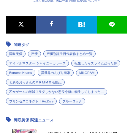
に見える幼馴染、実は一途で独占欲が強いんです～
関連タグ
岡咲美保
声優
声優別誕生日代表作まとめ一覧
アイドルマスター シャイニーカラーズ
転生したらスライムだった件
Extreme Hearts
異世界のんびり農家
MILGRAM
とあるおっさんのＶＲＭＭＯ活動記
乙女ゲームの破滅フラグしかない悪役令嬢に転生してしまった…
プリンセスコネクト！Re:Dive
ブルーロック
岡咲美保 関連ニュース