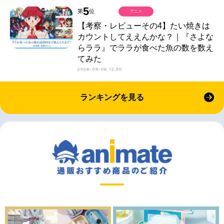
5
第
位
アニメ
【考察・レビューその4】たい焼きは
カウントしてええんかな？｜『さよな
らララ』でララが食べた魚の数を数え
てみた
2026-08-06 12:30
ランキングを見る