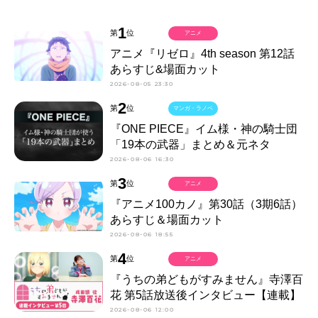
1
第
位
アニメ
アニメ『リゼロ』4th season 第12話
あらすじ&場面カット
2026-08-05 23:30
2
第
位
マンガ・ラノベ
『ONE PIECE』イム様・神の騎士団
「19本の武器」まとめ＆元ネタ
2026-08-06 16:30
3
第
位
アニメ
『アニメ100カノ』第30話（3期6話）
あらすじ＆場面カット
2026-08-06 18:55
4
第
位
アニメ
『うちの弟どもがすみません』寺澤百
花 第5話放送後インタビュー【連載】
2026-08-06 12:00