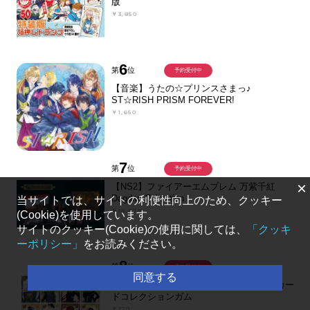
版
￥3,850
6
第
位
予約受付中
【音楽】うたの☆プリンスさまっ♪
ST☆RISH PRISM FOREVER!
￥1,650
7
第
位
予約受付中
×
【NS2】ファイアーエムブレム 万紫千紅
Dagdan Collection
当サイトでは、サイトの利便性向上のため、クッキー
￥14,979
(Cookie)を使用しています。
サイトのクッキー(Cookie)の使用に関しては、
「クッキ
ーポリシー」
をお読みください。
8
第
位
予約受付中
同意する
【グッズ-食品】刀剣乱舞ONLINE クリアカー
ドコレクションガム
￥220