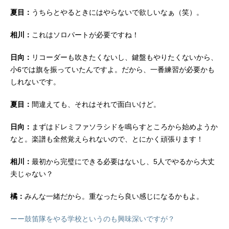
夏目：
うちらとやるときにはやらないで欲しいなぁ（笑）。
相川：
これはソロパートが必要ですね！
日向：
リコーダーも吹きたくないし、鍵盤もやりたくないから、
小6では旗を振っていたんですよ。だから、一番練習が必要かも
しれないです。
夏目：
間違えても、それはそれで面白いけど。
日向：
まずはドレミファソラシドを鳴らすところから始めようか
なと。楽譜も全然覚えられないので、とにかく頑張ります！
相川：
最初から完璧にできる必要はないし、5人でやるから大丈
夫じゃない？
橘：
みんな一緒だから。重なったら良い感じになるかもよ。
ーー鼓笛隊をやる学校というのも興味深いですが？