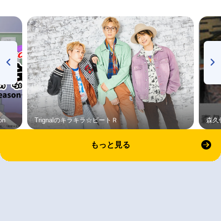
on
Trignalのキラキラ☆ビートＲ
森久
もっと見る