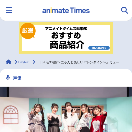
HOME
ランキング
アニメ
声優
ラジオ
みんなの声
グッズ
映画
animateTimes
DayRe:
「日々荘3号館〜にゃんと楽しいバレンタイン〜」ミュージックレイン3期生インタビュー
声優
マンガ・ラノベ
ゲーム・アプリ
音楽
コスプレ
2.5次元
配信・Vtuber
トレンド
無料マンガ
最新記事一覧
アニメ記事一覧
声優記事一覧