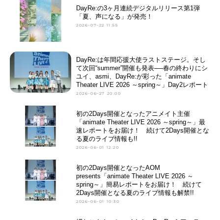
DayRe:の3ヶ月連続デジタルリリース第1弾
「夏、声になる」が発売！
2026-07-22 11:55
DayRe:は年間応援大使ラストステージ。そし
て次回“summer”開催も発表──春の終わりにシ
ユイ、asmi、DayRe:が彩った「animate
Theater LIVE 2026 ～spring～」Day2レポート
2026-06-27 20:00
初の2Days開催となったアニメイト主催
「animate Theater LIVE 2026 ～spring～」最
速レポートをお届け！ 続けて2Days開催とな
る夏のライブ情報も!!
2026-06-01 12:20
初の2Days開催となったAOM
presents「animate Theater LIVE 2026 ～
spring～」簡易レポートをお届け！ 続けて
2Days開催となる夏のライブ情報も解禁!!
2026-06-01 10:30