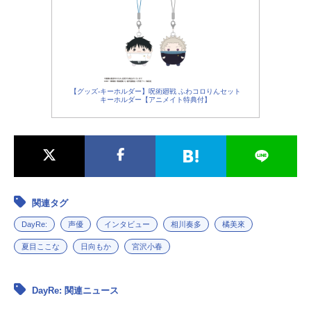
【グッズ-キーホルダー】呪術廻戦 ふわコロりんセット
キーホルダー【アニメイト特典付】
関連タグ
DayRe:
声優
インタビュー
相川奏多
橘美來
夏目ここな
日向もか
宮沢小春
DayRe: 関連ニュース