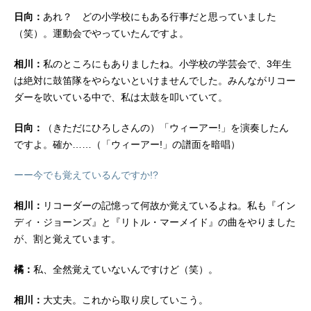
日向：
あれ？ どの小学校にもある行事だと思っていました
（笑）。運動会でやっていたんですよ。
相川：
私のところにもありましたね。小学校の学芸会で、3年生
は絶対に鼓笛隊をやらないといけませんでした。みんながリコー
ダーを吹いている中で、私は太鼓を叩いていて。
日向：
（きただにひろしさんの）「ウィーアー!」を演奏したん
ですよ。確か……（「ウィーアー!」の譜面を暗唱）
ーー今でも覚えているんですか!?
相川：
リコーダーの記憶って何故か覚えているよね。私も『イン
ディ・ジョーンズ』と『リトル・マーメイド』の曲をやりました
が、割と覚えています。
橘：
私、全然覚えていないんですけど（笑）。
相川：
大丈夫。これから取り戻していこう。