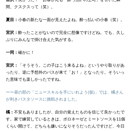
間、クスクスって（笑）。
夏目：
小春の新たな一面が見えたよね。酔っ払いの小春（笑）。
宮沢：
酔ったことがないので完全に想像ですけどね。でも、久し
ぶりにみんなで掛け合えた気がする。
一同：
確かに！
宮沢：
「そうそう。この子はこう来るよね」というやり取りがあ
ったり、逆に予想外のパスが来て「お！」となったり。そういっ
た意味でも楽しかったですね。
ーー昼の部の「ニュースキルを手にいれよう(仮)」では、橘さん
が利きパスタソースに挑戦されました。
橘：
不安もありましたが、自分の覚えたものを信じて良かったで
す。家で練習しているときは、ボロネーゼとミートソースを11個
くらい開けて、どちらも嫌いになりそうだったんですけど、今日