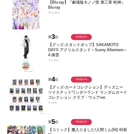
【Blu-ray】『劇場版モノノ怪 第三章 蛇神』
Blu-ray
￥9,900
3
第
位
予約受付中
【グッズ-スタンドポップ】SAKAMOTO
DAYS アクリルスタンド～Sunny Afternoon～
4.南雲
￥2,200
4
第
位
予約受付中
【グッズ-カードコレクション】ディズニー
ツイステッドワンダーランド ランダムカード
コレクション クラブ・ウェアver.
￥400
5
第
位
予約受付中
【コミック】魔入りました!入間くん(50) 特装