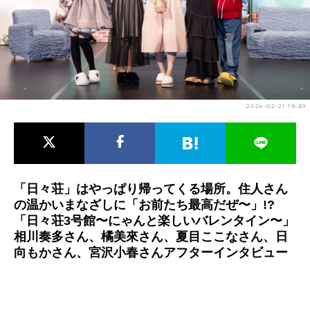
アニメ映画一覧
実写化映画一覧
今期アニメ曜日別一覧
春アニメ
夏アニメ
2024-02-21 19:30
秋アニメ
冬アニメ
男性声優/女性声優一覧
FOLLOW US
「日々荘」はやっぱり帰ってくる場所。住人さん
の温かいまなざしに「お前たち最高だぜ〜」!?
「日々荘3号館〜にゃんと楽しいバレンタイン〜」
相川奏多さん、橘美來さん、夏目ここなさん、日
向もかさん、宮沢小春さんアフターインタビュー