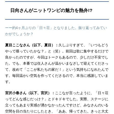
楽しいバレンタイン〜」が開催され
ました！約4ヶ月ぶりとなる「日々
日向さんがニットワンピの魅力を熱弁!?
荘」。5人は「住人総会」や「ニャー
ニャーゲーム」で住人さんたちとふ
れあいつつ、アドリブ力が試される
ーー約4ヶ月ぶりの「日々荘」となりました。振り返ってみてい
「今度はホント！ アドリブ劇」に
かがでしょうか？
挑戦！ 最後のライブパートまで、
バレンタインにちなんだ甘々な企画
夏目ここなさん（以下、夏目）：
久しぶりすぎて、「いつもどう
で住人さんたちを魅了しました。今
やって喋っていたかな？」と（笑）。前回は歌に集中するだけで
回は夜の部のレポートをお届けしま
す。ハロウィンも、クリスマスも、
良かったのですが、今回はトークもあるので、少しだけ不安でし
正月も、節分も、バレンタインも！
た。でも、本番では住人さんが温かいまなざしで迎えてくださっ
4ヶ月分の想いを詰め込んだ朗読
て、改めて「ここが私たちの家だ！」という気持ちになれたんで
劇！「ハッピーバレンタイーン！
す。毎回温かい空気を作ってくださるので、本当に感謝していま
鬼は外ー！ あけおめー！ メリー
す。
クリスマス、トリックオアトリー
ト！」久しぶりの朗読劇は日向さん
宮沢小春さん（以下、宮沢）：
ここなが言ったように、「日々荘
の強烈な挨拶で開幕！ 相変わらず
ってどんな感じだっけ？」とドキドキでした。実際、ステージに
の日向さんに4人は呆れ顔ですが、よ
立ってもあまり実感が湧かなかったんですけど、みなさんのいる
くよく考えると前回の「日々荘」の
空間を目の当たりにしたとき、「ああ、帰ってきた。きっと大丈
開催は2023年10月7日だったことも