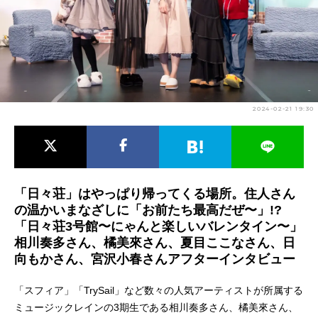
アニメ映画一覧
実写化映画一覧
今期アニメ曜日別一覧
春アニメ
夏アニメ
2024-02-21 19:30
秋アニメ
冬アニメ
男性声優/女性声優一覧
FOLLOW US
「日々荘」はやっぱり帰ってくる場所。住人さん
の温かいまなざしに「お前たち最高だぜ〜」!?
「日々荘3号館〜にゃんと楽しいバレンタイン〜」
相川奏多さん、橘美來さん、夏目ここなさん、日
向もかさん、宮沢小春さんアフターインタビュー
「スフィア」「TrySail」など数々の人気アーティストが所属する
ミュージックレインの3期生である相川奏多さん、橘美來さん、