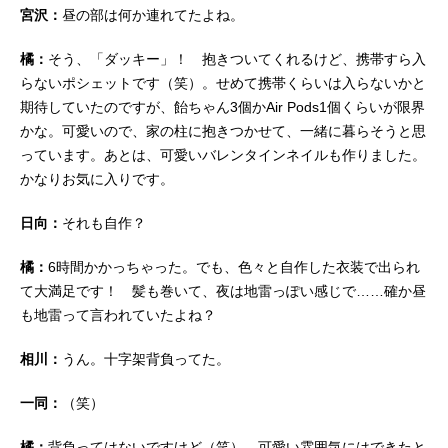
宮沢：
昼の部は何か連れてたよね。
橘：
そう、「ダッキー」！ 抱きついてくれるけど、携帯すら入
らないポシェットです（笑）。せめて携帯くらいは入らないかと
期待していたのですが、飴ちゃん3個かAir Pods1個くらいが限界
かな。可愛いので、家の柱に抱きつかせて、一緒に暮らそうと思
っています。あとは、可愛いバレンタインネイルも作りました。
かなりお気に入りです。
日向：
それも自作？
橘：
6時間かかっちゃった。でも、色々と自作した衣装で出られ
て大満足です！ 髪も巻いて、夜は地雷っぽい感じで……確か昼
も地雷って言われていたよね？
相川：
うん。十字架背負ってた。
一同：
（笑）
橘：
背負ってはないですけど（笑）。可愛い雰囲気にはできたと