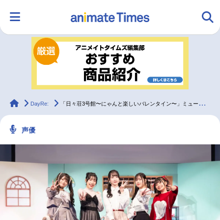
HOME
ランキング
アニメ
声優
ラジオ
みんなの声
グッズ
映画
animateTimes
DayRe:
「日々荘3号館〜にゃんと楽しいバレンタイン〜」ミュージックレイン3期生インタビュー
声優
マンガ・ラノベ
ゲーム・アプリ
音楽
コスプレ
2.5次元
配信・Vtuber
トレンド
無料マンガ
最新記事一覧
アニメ記事一覧
声優記事一覧