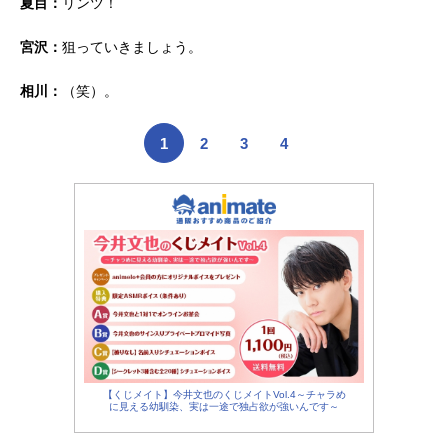
夏目：
リンツ！
宮沢：
狙っていきましょう。
相川：
（笑）。
1
2
3
4
【くじメイト】今井文也のくじメイトVol.4～チャラめ
に見える幼馴染、実は一途で独占欲が強いんです～