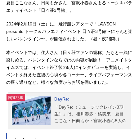
夏目ここなさん、日向もかさん、宮沢小春さんよるトーク＆バラ
エティイベント「⽇々荘3号館」。
2024年2月10日（土）に、飛行船シアターで「LAWSON
presents トーク＆バラエティイベント 日々荘3号館〜にゃんと楽
しいバレンタイン〜」が開催されました。（昼・夜2部制）
本イベントでは、住人さん（日々荘ファンの総称）たちと一緒に
楽しめる、バレンタインならではの内容が展開！ アニメイトタ
イムズでは、イベント終了後の5人にインタビューを実施し、イ
ベントを終えた直後の心境や各コーナー、ライブパフォーマンス
の振り返りなど、様々な角度からお話を伺いました。
関連記事
DayRe:
「DayRe:（ミュージックレイン3期
生）」は、相川奏多・橘美來・夏目
ここな・日向もか・宮沢小春ら5人の
女性声優によるガールズユニット。
こちらではメンバーのプロフィー