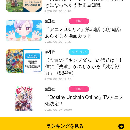
きになっちゃう歴史豆知識
2026-08-06 18:30
3
第
位
アニメ
『アニメ100カノ』第30話（3期6話）
あらすじ＆場面カット
2026-08-06 18:55
4
第
位
マンガ・ラノベ
【今週の『キングダム』の話題は？】
信に「失敗」がのしかかる「残存戦
力」〈884話〉
2026-08-06 17:00
5
第
位
アニメ
『Destiny Unchain Online』TVアニメ
化決定！
2026-08-07 00:00
ランキングを見る