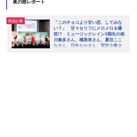
夜の部レポート
ル・出演作やインタビュー・日々荘3
号館のレポート記事などをご紹介し
ます。
関連記事
「このチョコより甘い恋、してみな
い？」 甘々セリフにメロメロ＆爆
笑!? ミュージックレイン3期生の相
川奏多さん、橘美來さん、夏目ここ
なさん、日向もかさん、宮沢小春さ
んによる「日々荘3号館〜にゃんと楽
しいバレンタイン〜」夜の部をレポ
ート
2017年に開催された「第3回ミュー
ジックレインスーパー声優オーディ
ション」で合格した、相川奏多さ
ん、橘美來さん、夏目ここなさん、
日向もかさん、宮沢小春さんからな
る「ミュージックレイン3期生」。20
24年2月10日には飛行船シアターに
て、「日々荘3号館」の10回目の公演
「LAWSONpresentsトーク＆バラエ
ティイベント日々荘3号館〜にゃんと