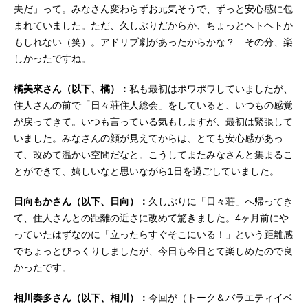
夫だ」って。みなさん変わらずお元気そうで、ずっと安心感に包
あり、ハロウィンも、クリスマス
まれていました。ただ、久しぶりだからか、ちょっとヘトヘトか
も、...
もしれない（笑）。アドリブ劇があったからかな？ その分、楽
しかったですね。
橘美來さん（以下、橘）：
私も最初はポワポワしていましたが、
住人さんの前で「日々荘住人総会」をしていると、いつもの感覚
が戻ってきて。いつも言っている気もしますが、最初は緊張して
いました。みなさんの顔が見えてからは、とても安心感があっ
て、改めて温かい空間だなと。こうしてまたみなさんと集まるこ
とができて、嬉しいなと思いながら1日を過ごしていました。
日向もかさん（以下、日向）：
久しぶりに「日々荘」へ帰ってき
て、住人さんとの距離の近さに改めて驚きました。4ヶ月前にや
っていたはずなのに「立ったらすぐそこにいる！」という距離感
でちょっとびっくりしましたが、今日も今日とて楽しめたので良
かったです。
相川奏多さん（以下、相川）：
今回が（トーク＆バラエティイベ