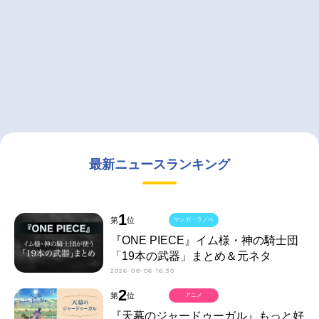
最新ニュースランキング
1
第
位
マンガ・ラノベ
『ONE PIECE』イム様・神の騎士団
「19本の武器」まとめ＆元ネタ
2026-08-06 16:30
2
第
位
アニメ
『天幕のジャードゥーガル』もっと好