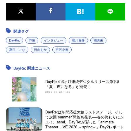
関連タグ
DayRe:
声優
インタビュー
相川奏多
橘美來
夏目ここな
日向もか
宮沢小春
DayRe: 関連ニュース
DayRe:の3ヶ月連続デジタルリリース第1弾
「夏、声になる」が発売！
2026-07-22 11:55
DayRe:は年間応援大使ラストステージ。そし
て次回“summer”開催も発表──春の終わりにシ
ユイ、asmi、DayRe:が彩った「animate
Theater LIVE 2026 ～spring～」Day2レポート