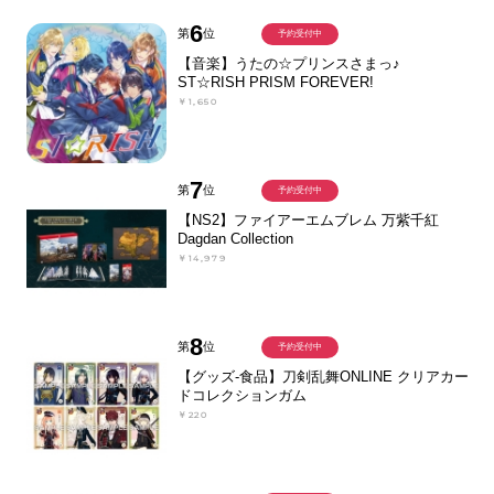
6
第
位
予約受付中
【音楽】うたの☆プリンスさまっ♪
ST☆RISH PRISM FOREVER!
￥1,650
7
第
位
予約受付中
【NS2】ファイアーエムブレム 万紫千紅
Dagdan Collection
￥14,979
8
第
位
予約受付中
【グッズ-食品】刀剣乱舞ONLINE クリアカー
ドコレクションガム
￥220