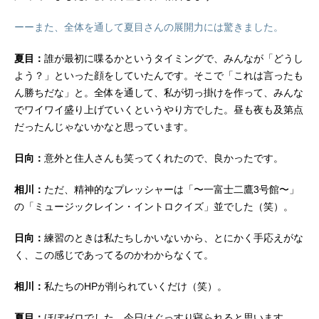
ーーまた、全体を通して夏目さんの展開力には驚きました。
夏目：
誰が最初に喋るかというタイミングで、みんなが「どうし
よう？」といった顔をしていたんです。そこで「これは言ったも
ん勝ちだな」と。全体を通して、私が切っ掛けを作って、みんな
でワイワイ盛り上げていくというやり方でした。昼も夜も及第点
だったんじゃないかなと思っています。
日向：
意外と住人さんも笑ってくれたので、良かったです。
相川：
ただ、精神的なプレッシャーは「〜一富士二鷹3号館〜」
の「ミュージックレイン・イントロクイズ」並でした（笑）。
日向：
練習のときは私たちしかいないから、とにかく手応えがな
く、この感じであってるのかわからなくて。
相川：
私たちのHPが削られていくだけ（笑）。
夏目：
ほぼゼロでした。今日はぐっすり寝られると思います。