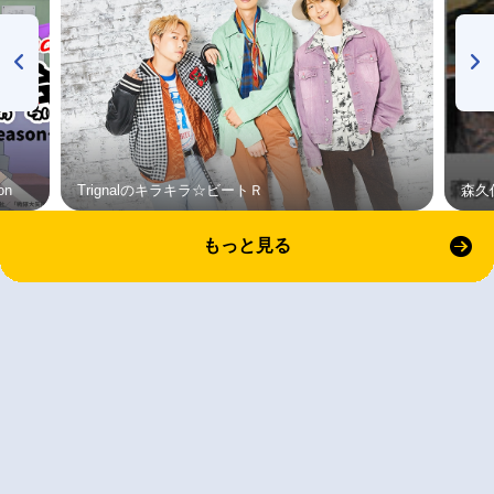
on
Trignalのキラキラ☆ビートＲ
森久
もっと見る