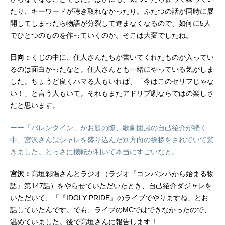
たり、キーワードが聴き取れなかったり。ふたつの話が同時に展
開してしまったら物語が分裂して進まなくなるので、如何に5人
でひとつのものを作っていくのか。そこは大変でしたね。
日向：
くじの中に、住人さんたちが書いてくれたものが入ってい
るのは面白かったなと。住人さんとも一緒にやっている気がしま
した。ちょうど良くハマる人もいれば、「今はこのセリフじゃな
い！」と言う人もいて。それもまたアドリブ劇ならではの楽しさ
だと思います。
ーー「バレンタイン」がお題の際、歌劇団風の自己紹介が続く
中、宮沢さんはシャレを盛り込んだ別方向の挨拶をされていて驚
きました。とっさに機転が利いて本当にすごいなと。
宮沢：
高垣彩陽さんとラジオ（ラジオ『コンバンハから始まる物
語』第147話）をやらせていただいたとき、自己紹介ダジャレを
いただいて、「『IDOLY PRIDE』のライブでやりますね」とお
話していたんです。でも、ライブのMCではできなかったので、
温めていました。後で高垣さんに報告します！