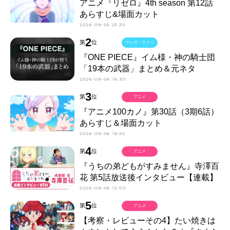
アニメ『リゼロ』4th season 第12話
あらすじ&場面カット
2026-08-05 23:30
2
第
位
マンガ・ラノベ
『ONE PIECE』イム様・神の騎士団
「19本の武器」まとめ＆元ネタ
2026-08-06 16:30
3
第
位
アニメ
『アニメ100カノ』第30話（3期6話）
あらすじ＆場面カット
2026-08-06 18:55
4
第
位
アニメ
『うちの弟どもがすみません』寺澤百
花 第5話放送後インタビュー【連載】
2026-08-06 12:00
5
第
位
アニメ
【考察・レビューその4】たい焼きは