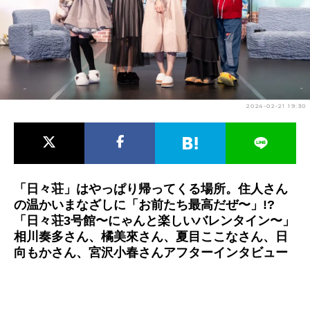
アニメ映画一覧
実写化映画一覧
今期アニメ曜日別一覧
春アニメ
夏アニメ
2024-02-21 19:30
秋アニメ
冬アニメ
男性声優/女性声優一覧
FOLLOW US
「日々荘」はやっぱり帰ってくる場所。住人さん
の温かいまなざしに「お前たち最高だぜ〜」!?
「日々荘3号館〜にゃんと楽しいバレンタイン〜」
相川奏多さん、橘美來さん、夏目ここなさん、日
向もかさん、宮沢小春さんアフターインタビュー