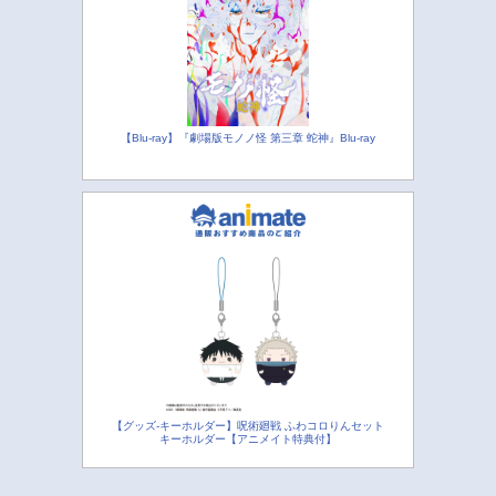
【Blu-ray】『劇場版モノノ怪 第三章 蛇神』Blu-ray
【グッズ-キーホルダー】呪術廻戦 ふわコロりんセット
キーホルダー【アニメイト特典付】