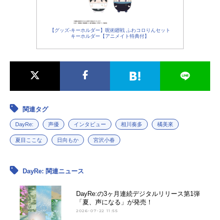
【グッズ-キーホルダー】呪術廻戦 ふわコロりんセット
キーホルダー【アニメイト特典付】
関連タグ
DayRe:
声優
インタビュー
相川奏多
橘美來
夏目ここな
日向もか
宮沢小春
DayRe: 関連ニュース
DayRe:の3ヶ月連続デジタルリリース第1弾
「夏、声になる」が発売！
2026-07-22 11:55