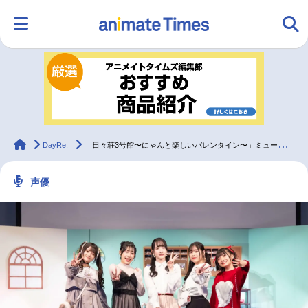
HOME
ランキング
アニメ
声優
ラジオ
みんなの声
グッズ
映画
animateTimes
DayRe:
「日々荘3号館〜にゃんと楽しいバレンタイン〜」ミュージックレイン3期生インタビュー
声優
マンガ・ラノベ
ゲーム・アプリ
音楽
コスプレ
2.5次元
配信・Vtuber
トレンド
無料マンガ
最新記事一覧
アニメ記事一覧
声優記事一覧