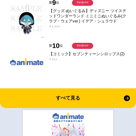
9
第
位
予約受付中
【グッズ-ぬいぐるみ】ディズニー ツイステ
ッドワンダーランド ミニミニぬいぐるみ(ク
ラブ・ウェアver.) イデア・シュラウド
￥2,500
10
第
位
予約受付中
【コミック】セブンティーンシロップス(2)
￥924
すべて見る