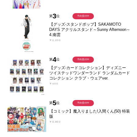
3
第
位
予約受付中
【グッズ-スタンドポップ】SAKAMOTO
DAYS アクリルスタンド～Sunny Afternoon～
4.南雲
￥2,200
4
第
位
予約受付中
【グッズ-カードコレクション】ディズニー
ツイステッドワンダーランド ランダムカード
コレクション クラブ・ウェアver.
￥400
5
第
位
予約受付中
【コミック】魔入りました!入間くん(50) 特装
版
￥3,850