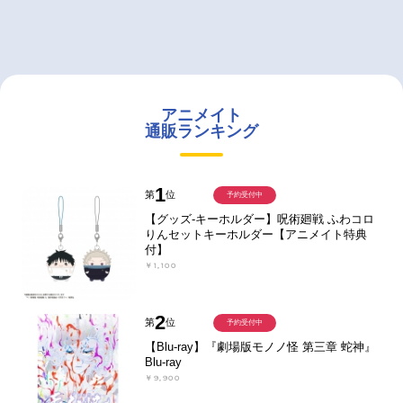
アニメイト
通販ランキング
1
第
位
予約受付中
【グッズ-キーホルダー】呪術廻戦 ふわコロ
りんセットキーホルダー【アニメイト特典
付】
￥1,100
2
第
位
予約受付中
【Blu-ray】『劇場版モノノ怪 第三章 蛇神』
Blu-ray
￥9,900