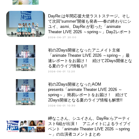
DayRe:は年間応援大使ラストステージ。そし
て次回“summer”開催も発表──春の終わりにシ
ユイ、asmi、DayRe:が彩った「animate
Theater LIVE 2026 ～spring～」Day2レポート
2026-06-27 20:00
初の2Days開催となったアニメイト主催
「animate Theater LIVE 2026 ～spring～」最
速レポートをお届け！ 続けて2Days開催とな
る夏のライブ情報も!!
2026-06-01 12:20
初の2Days開催となったAOM
presents「animate Theater LIVE 2026 ～
spring～」簡易レポートをお届け！ 続けて
2Days開催となる夏のライブ情報も解禁!!
2026-06-01 10:30
岬なこさん、シユイさん、DayRe:らアーティ
スト6組が出演！ アニメイトによるライブイ
ベント「animate Theater LIVE 2026 ～spring
～」の出演者コメントまとめ