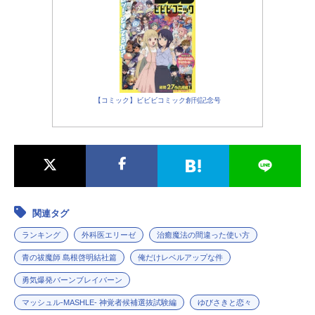
残る為。仲間を救う為。命を信じ
て、“勇気”を燃やせ。作品名勇気爆発
バーンブレイバーン放送形態TVアニ
メスケジュール2024年1月11日
（木）〜2024年3月28日（木）TBS
ほか話数全12話キャストイサミ・ア
オ：鈴木崚汰ルイス・スミス：阿座
【コミック】ビビビコミック創刊記念号
上洋平ブレイバーン：鈴村健一ル
ル：会沢紗弥スペルビア：杉田智和
ヒビキ・リオウ：宮本侑芽ミユ・カ
トウ：加隈亜衣ホノカ・スズナギ：
前田佳織里カレン・オルドレン：藤
井ゆきよニーナ・コワルスキー：森
なな子ハル・キング：三宅健太トー
関連タグ
マス・J・プラムマン：志村知幸リュ
ウジ・サタケ：細谷佳正ヒロ・アウ
ランキング
外科医エリーゼ
治癒魔法の間違った使い方
リィ：野津山幸宏リョウマ・アラカ
青の祓魔師 島根啓明結社篇
俺だけレベルアップな件
イ：木村昴アキラ・ミシマ：井澤詩
勇気爆発バーンブレイバーン
織シェリー・ローレン：吉田早希ハ
イデマリー・バロウ：浅川悠イサ
マッシュル-MASHLE- 神覚者候補選抜試験編
ゆびさきと恋々
オ・カワダ：白熊寛嗣ボブ・クレイ