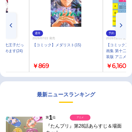
通常
予約
2026/07/22 発売
2026/11/06 発売
ら第七王子だっ
【コミック】メダリスト(15)
【コミック】僕
めます(24)
画集 第十二中
装版 アニメイト
リルキーホルダ
￥869
￥6,160
スト再録小冊
最新ニュースランキング
1
第
位
アニメ
『たんプリ』第28話あらすじ＆場面