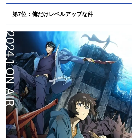
界各地でも異変の波が広がり始めて
いた。燐たち候補生は、協力して学
第7位：俺だけレベルアップな件
園で起こる不可思議な現象を解決し
ていく。そして迎えた正十字学園祭
のさなか、啓明結社イルミナティの
総帥である光の王・ルシフェルが突
如現れる。ルシフェルは正十字騎士
團に宣戦布告する——魔神サタンを
復活させ、物質界(アッシャー)と虚無
界(ゲヘナ)を融和する、と。そしてと
ある「計画」のため、出雲が必要だ
と言うが……。作品名青の祓魔師島
根啓明結社篇放送形態TVアニメシリ
ーズ青の祓魔師スケジュール2024年
1月6日（土）〜2024年3月23日
（土）TOKYOMX・BS11ほか話数全
12話キャスト奥村燐：岡本信彦奥村
雪男：福山潤杜山しえみ：花澤香菜
勝呂竜士：中井和哉志摩廉造：遊佐
浩二三輪子猫丸：梶裕貴神木出雲：
喜多村英梨クロ：高垣彩陽霧隠シュ