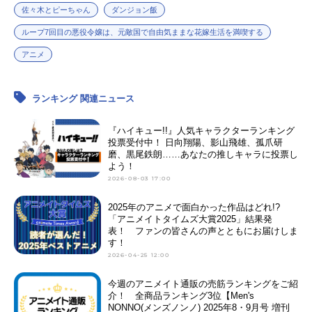
佐々木とピーちゃん
ダンジョン飯
ブ：チョークピリダス：稲田徹クー
ヌス...
ループ7回目の悪役令嬢は、元敵国で自由気ままな花嫁生活を満喫する
アニメ
ランキング 関連ニュース
『ハイキュー!!』人気キャラクターランキング
投票受付中！ 日向翔陽、影山飛雄、孤爪研
磨、黒尾鉄朗……あなたの推しキャラに投票し
よう！
2026-08-03 17:00
2025年のアニメで面白かった作品はどれ!?
「アニメイトタイムズ大賞2025」結果発
表！ ファンの皆さんの声とともにお届けしま
す！
2026-04-25 12:00
今週のアニメイト通販の売筋ランキングをご紹
介！ 全商品ランキング3位【Men's
NONNO(メンズノンノ) 2025年8・9月号 増刊