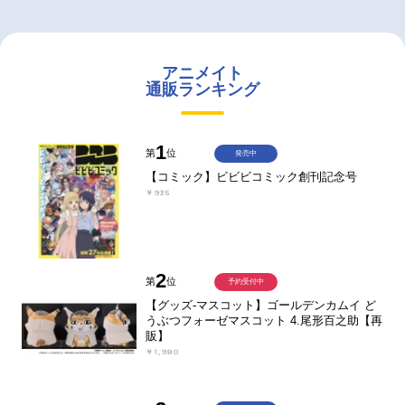
アニメイト
通販ランキング
1
第
位
発売中
【コミック】ビビビコミック創刊記念号
￥935
2
第
位
予約受付中
【グッズ-マスコット】ゴールデンカムイ ど
うぶつフォーゼマスコット 4.尾形百之助【再
販】
￥1,980