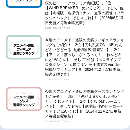
僕のヒーローアカデミア表紙版】、2位
【WIND BREAKER ぬいくじ2】、そして1位
は【劇場版 名探偵コナン 隻眼の残像（フラ
ッシュバック） ぱしゃこれ】!!（2025年6月13
日更新／毎週金曜更新）
2025-06-13 17:00
今週のアニメイト通販の売筋フィギュアランキ
ングをご紹介！ 3位【刀剣乱舞ONLINE ねん
どろいどどーる 山姥切国広 軽装Ver.】、2位
【アニメ「ぼっち・ざ・ろっく！」 ねんどろ
いど PAさん】、そして1位は【ホロライブプ
ロダクション 宝鐘マリン 三十路衣装Ver. 1/6
完成品フィギュア】!!（2024年12月27日更新／
毎週金曜更新）
2024-12-27 17:00
今週のアニメイト通販の売筋グッズランキング
をご紹介！ 3位【「恋せよまやかし天使ど
も」 くじメイト】、2位【ぐちつぼ ルームラ
イト】、そして1位は【劇場版 僕のヒーローア
カデミア ぬいくじ】!!（2024年12月27日更新
／毎週金曜更新）
2024-12-27 17:00