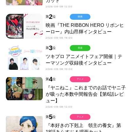
カット
2026-08-08 12:00
2
第
位
映画
映画『THE RIBBON HERO リボンヒ
ーロー』内山昂輝インタビュー
2026-08-08 18:00
3
第
位
音楽
ツキプロ アニメイトフェア開催｜テ
ーマソング収録後インタビュー
2026-08-08 10:00
4
第
位
アニメ
『ヤニねこ』これまでのお話でヤニ子
が吸った本数中間報告会【第6話レビ
ュー】
2026-08-08 12:00
5
第
位
アニメ
『本好きの下剋上 領主の養女』第
18話あらすじ＆場面カット