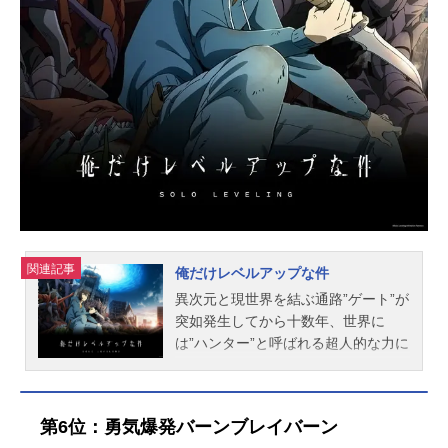
ラ：佐藤利奈アーサー・A・エンジェ
ル：小野大輔ルーイン・ライト：関
智一外道院ミハエル：檜山修之ルシ
フェル：内山昂輝メフィスト・フェ
レス：神谷浩史藤本獅郎：平田広明
スタッフ原作：加藤和恵（集英社
「ジャンプSQ.」連載）監督：吉田大
輔シ...
関連記事
俺だけレベルアップな件
異次元と現世界を結ぶ通路”ゲート”が
突如発生してから十数年、世界に
は”ハンター”と呼ばれる超人的な力に
覚醒した人間たちが出現する。ハン
ターはその力を使い、ゲート内のダ
ンジョンを攻略し対価を得ることを
第6位：勇気爆発バーンブレイバーン
生業としているが、強者揃いのハン