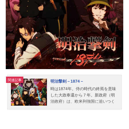
シュバトン：内田雄馬アリシア・エ
ンライト：和氣あず未エドウィン・
バルシャイン：八代拓ウィリアム・
アレス：石谷春貴オズワルド・グリ
ムザード：天﨑滉平エレノーラ・ヒ
ルローズ：日高里菜スタッフ原作：
七夕さとり（カドカワBOOKSBOOK
S）原作イラスト：Tea漫画：のこみ
監督：山岡実シリーズ構成：志茂文
彦キャラクタ...
関連記事
明治撃剣－1874－
時は1874年。侍の時代の終焉を意味
した大政奉還から７年。新政府（明
治政府）は、欧米列強国に追いつく
べく富国強兵策を推し進めていた。
元会津藩士の折笠静馬は、刀を捨て
髷を落とし東京で人力車の車夫をし
ているが、戊辰戦争の時に官軍を震