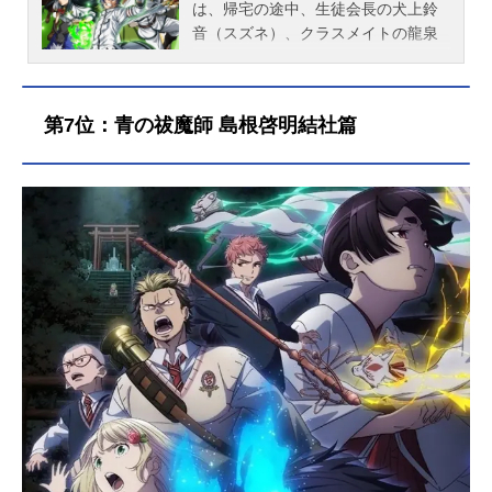
は、帰宅の途中、生徒会長の犬上鈴
音（スズネ）、クラスメイトの龍泉
一樹（カズキ）とともに突如現れた
魔法陣に飲み込まれてしまう――。
気づくと、そこは異世界。3人は王国
第7位：青の祓魔師 島根啓明結社篇
に攻め込んでくる魔王軍に対抗でき
る『勇者』として召喚された……は
ずが、勇者の適性を持っていたのは
スズネとカズキのみ。ウサトは巻き
込まれただけだった！しかし、ウサ
トに“治癒魔法”の適性があることが判
ると事態は一変。救命団団長を名乗
るローズが現れ、ウサトを力ずくで
連れ去ってしまう。そこでウサトを
待っていたのは、想像を超える地獄
の訓練の日々だった――！作品名治
癒魔法の間違った使い方放送形態TV
アニメスケジュール2024年1月5日
（金）〜2024年3月29日（金）TOKY
OMX・BS11ほか話数全13話キャスト