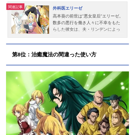
関連記事
外科医エリーゼ
高本葵の前世は“悪女皇后“エリーゼ。
数多の悪行を働き人々に不幸をもた
らした彼女は、夫・リンデンによっ
て処刑されるという最期を迎えた。
現代に生まれ変わった2度目の人生で
は、過ちを償うべく外科医として人
第8位：治癒魔法の間違った使い方
のため生きてきた葵だが、ある日飛
行機事故で帰らぬ人に…しかし、目
を覚ますと1度目の人生に戻ってい
た！処刑される10年前に転生したエ
リーゼの目の前に現れたのは、自分
のせいで命を落とした家族たちだっ
た。もう、大切な人を失いたくな
い…後悔でいっぱいの人生なんて絶
対にいや！3度目の人生は悲劇のきっ
かけとなったリンデンとの結婚を回
避し、医学の知識を生かして再び医
者になりたいと決意する。ところが