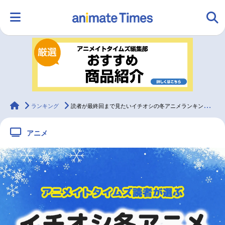
HOME
ランキング
アニメ
声優
ラジオ
みんなの声
グッズ
映画
animateTimes
ランキング
読者が最終回まで見たいイチオシの冬アニメランキングTOP10発表
アニメ
マンガ・ラノベ
ゲーム・アプリ
音楽
コスプレ
2.5次元
配信・Vtuber
トレンド
無料マンガ
最新記事一覧
アニメ記事一覧
声優記事一覧