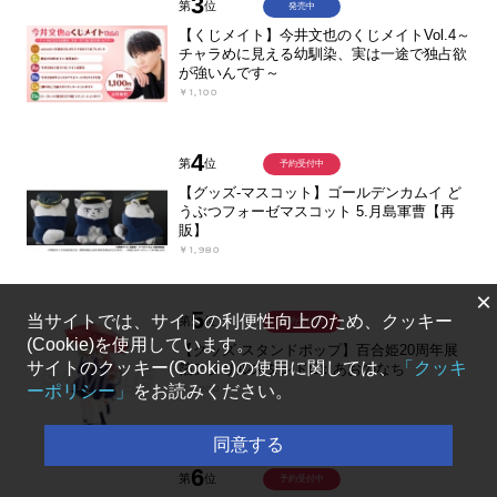
3
第
位
発売中
【くじメイト】今井文也のくじメイトVol.4～
チャラめに見える幼馴染、実は一途で独占欲
が強いんです～
￥1,100
4
第
位
予約受付中
【グッズ-マスコット】ゴールデンカムイ ど
うぶつフォーゼマスコット 5.月島軍曹【再
販】
￥1,980
×
5
当サイトでは、サイトの利便性向上のため、クッキー
第
位
予約受付中
(Cookie)を使用しています。
【グッズ-スタンドポップ】百合姫20周年展
サイトのクッキー(Cookie)の使用に関しては、
「クッキ
箔アクリルスタンドE：あおのなち
ーポリシー」
をお読みください。
￥2,200
同意する
6
第
位
予約受付中