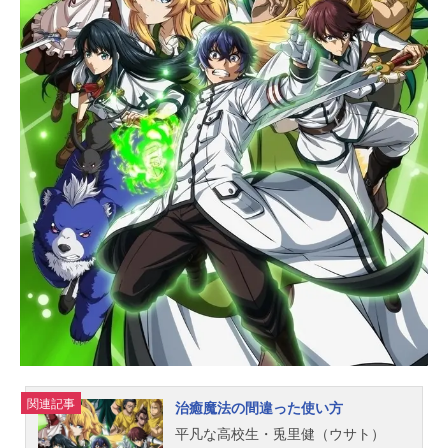
そんなエリーゼの道のりには、さま
ざまな困難が待ち受けていて…？こ
の人生は、誰かの命を救うためにー
ー運命にあらがう“天才外科医”の、ひ
たむき医療ファンタジー開幕！作品
名外科医エリーゼ放送形態TVアニメ
スケジュール2024年1月10日（水）
～2024年3月27日（水）AT-X・TOK
YOMXほか話数全12話キャストエリ
ーゼ・ド・クロレンス：石川由依リ
ンデン・ド・ロマノフ：阿座上洋平
ロン：日野聡グレアム・ド・ファロ
ン：細谷佳正レン・ド・クロレン
ス：小野大輔クリス・ド・クロレン
ス：...
関連記事
治癒魔法の間違った使い方
平凡な高校生・兎里健（ウサト）