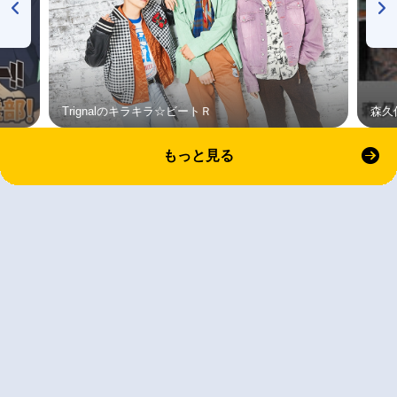
Trignalのキラキラ☆ビートＲ
森久
もっと見る