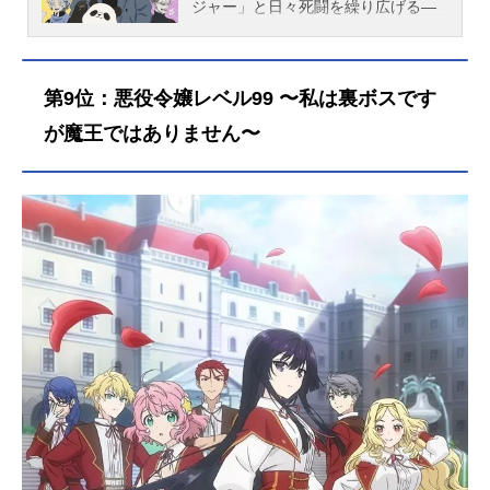
ジャー」と日々死闘を繰り広げる―
―。けれど、今日は休日。日々の激
務に疲れた心身を癒すべく、パンダ
を見に動物園へ、アイスを買いにコ
第9位：悪役令嬢レベル99 〜私は裏ボスです
ンビニに。完全オフモードで充実し
た休日を過ごす、そんな“わるものさ
が魔王ではありません〜
ん”の日常を描く、心癒されるヒーリ
ングコメディ作品名休日のわるもの
さん放送形態TVアニメスケジュール
2024年1月7日（日）〜2024年3月25
日（月）テレビ東京ほか話数全12話
キャストわるものさん：浅沼晋太郎
ルーニー：斉藤壮馬トリガー：中村
悠一レッド：石橋陽彩ブルー：江口
拓也ピンク：加隈亜衣空・麦：山村
響ブラック：梅原裕一郎スタッフ原
作：森川侑（掲載「ガンガンpixiv」
スクウェア・エニックス刊)監督：小
高義規シリーズ構成：後藤みどりキ
ャラクターデザイン：島崎知美美術
監督：松本浩樹(アトリエPlatz) 有