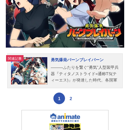
ターデザイン：須藤智子サブキャラ
クターデザイン：古住千秋モンスタ
ーデザイン：徳田大貴プロップデザ
イン：白石創太郎アクションディ...
関連記事
勇気爆発バーンブレイバーン
―――ふたりを繋ぐ“勇気”人型装甲兵
器『ティタノストライド=通称TS(テ
ィーエス)』が発達した時代。各国軍
は“ハワイオアフ島”に集結。陸上自衛
隊所属イサミ・アオとアメリカ海兵
1
2
隊所属ルイス・スミスのふたりは戦
闘の最中出逢う。突如所属不明機に
よる強襲を受け、為す術もなく散っ
ていく兵士たち。己の誇りをかけて
戦え。死と隣り合わせの戦場で生き