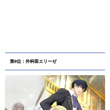
撼させた剣の腕前は今も健在だ。そ
んな彼は戊辰戦争で行方不明となっ
た許嫁の鹿又澄江を捜していた。唯
一の手がかりは、澄江と静馬がいつ
も作っていた折紙なのだが……。そ
んな静馬はひょんなことで政府高
官・岩倉具視の暗殺計画を阻止した
手腕を買われて、新設されたポリス
（警視庁）の一員に。同じ頃、東京
で縄張り争いを繰り広げるヤクザ・
守屋組に凄腕の隻眼の剣士・修羅神
第8位：外科医エリーゼ
狂四郎が、ある目的を持って客人と
なった。守屋組は豪商と組んでアヘ
ン密売を行っており、その利益を
「武士の世を再び」と謀反を企てる
黒幕へと上納していた。岩倉暗殺
も、その人物が裏で糸を引いていた
のだ。政府転覆の陰謀を追うことに
なった静馬と、守屋組で着々と地位
を固めていく狂四郎。真逆の立場の