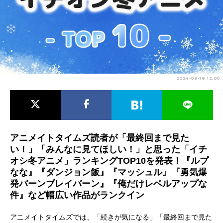
アニメ映画一覧
実写化映画一覧
今期アニメ曜日別一覧
春アニメ
夏アニメ
2024-03-16 12:00
秋アニメ
冬アニメ
男性声優/女性声優一覧
FOLLOW US
アニメイトタイムズ読者が「最終回まで見た
い！」「みんなに見てほしい！」と思った「イチ
オシ冬アニメ」ランキングTOP10を発表！『ルプ
なな』『ダンジョン飯』『マッシュル』『勇気爆
発バーンブレイバーン』『俺だけレベルアップな
件』など幅広い作品がランクイン
アニメイトタイムズでは、「続きが気になる」「最終回まで見た