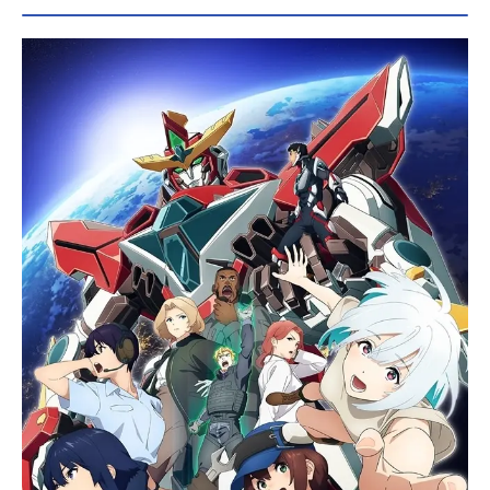
ター達の中で、「水篠旬」は人類最
弱兵器と呼ばれる低ランクハンター
として生活していた。ある日、低ラ
ンクダンジョンに隠された高ランク
の二重ダンジョンに遭遇し、瀕死の
重傷を負った旬の目前に謎のクエス
トウィンドウが現れる。死の間際、
クエストを受けると決断した旬は、
自分だけが「レベルアップ」するよ
うになり—。作品名俺だけレベルア
ップな件放送形態TVアニメスケジュ
ール2024年1月6日（土）〜2024年3
月30日（土）TOKYOMXほか話数全1
2話キャスト水篠旬：坂泰斗諸菱賢
太：中村源太水篠葵：三川華月向坂
雫：上田麗奈最上真：平川大輔白川
大虎：東地宏樹後藤清臣：銀河万丈
犬飼晃：古川慎スタッフ原作：DUBU
(REDICESTUDIO) Chugong h-go
on(D&CWebtoonBiz.発行)監督：中重
俊祐シリーズ構成：木村暢キャラク