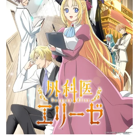
この二人のドラマが、運命的に交錯
してゆく。その中で静馬に、悲しく
も皮肉な出会いと別れが待っている
とは知るよしもなかった。作品名明
治撃剣－1874－放送形態TVアニメス
ケジ...