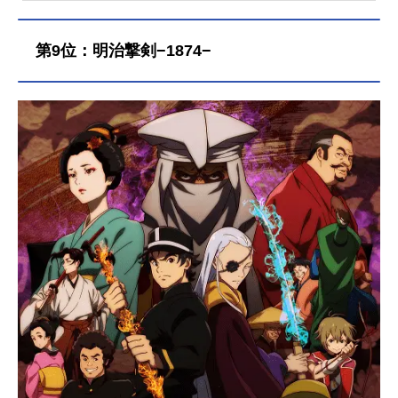
たあとに登場する裏ボスで、レベル
をカンストしていないと倒せないほ
第9位：明治撃剣−1874−
どの強大な存在だった。しかし、た
だ倒されるだけの存在ではいたくは
ない。そう考えたユミエラは、ゲー
ムのストーリーに干渉しないよう、
目立たず生きていこうと決意する
が、ゲーマー魂に火が付いて思わず
自身のレベルを99まで上げてしまっ
た。その強大な力のせいで、周囲の
人々から「魔王」と疑われることに
なってしまう。平穏な学園生活を望
むユミエラが手にする未来とは―
―？作品名悪役令嬢レベル99～私は
裏ボスですが魔王ではありません～
放送形態TVアニメスケジュール2024
年1月9日（火）〜2024年3月26日
（火）AT-X・TOKYOMXほか話数全1
2話キャストユミエラ・ドルクネス：
ファイルーズあいパトリック・アッ