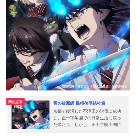
ウサト：坂田将吾スズネ：七瀬彩夏
カズキ：高梨謙吾ローズ：田中敦子
アマコ：会沢紗弥ブルリン：渡辺明
乃トング：伊藤健太郎ミル：堀井茶
渡アレク：奈良徹ゴムル：堀総士郎
グルド：藤井隼オルガ：中村源太ウ
ルル：青山吉能セリア：上田麗奈ロ
イド王：家中宏シグルス：てらそま
まさきセルジオ：千葉進歩ウェルシ
ー：長縄まりあアルク：小松昌平ア
ーミラ：上田瞳ヒュルルク：羽多野
渉アウ...
関連記事
青の祓魔師 島根啓明結社篇
京都で復活した不浄王の討伐に成功
し、正十字学園での日常生活に戻っ
た燐たち。しかし、正十字騎士團に
は悪魔に関する悩み相談が増え、世