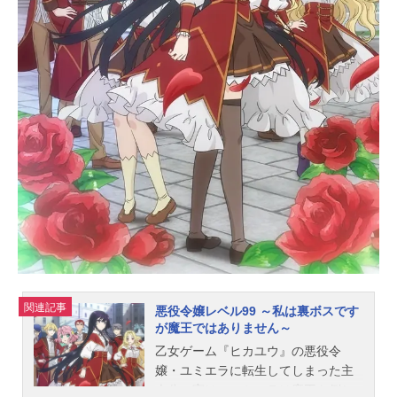
本妃査恵（アトリエPlatz）色彩設
計：大野嘉代子撮影監督：長野慎一
郎（LIGHTFOOT）編集：藤本理子
(岡安プロモーション)音楽：信澤宣明
音響監督：山本浩司音響制作：ダッ
クスプロダクションアニメーション
制作：シンエイ動画×SynergySP主題
歌OP：「遊歩」いゔどっとED：「休
息充電」GLASGOW公開開始年＆...
関連記事
悪役令嬢レベル99 ～私は裏ボスです
が魔王ではありません～
乙女ゲーム『ヒカユウ』の悪役令
嬢・ユミエラに転生してしまった主
人公。実は、ユミエラは魔王を倒し