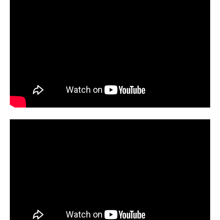
プSQ.」連載）監督：吉田大輔シリー
プスクエア」連載）監督：高橋敦史
ズ構成：...
脚本：吉田玲子キャラクターデザイ
ン：佐々木啓悟美術監督：木村真二
色彩設計：安部なぎさ音楽：澤野弘
之制作：A-1Pictures製作：「青の祓
魔師」劇場版製作委員会配給：東宝
主題歌「REVERSI」UVERworld公開
開始年＆季節2012アニメ映画(C)加藤
和恵／集英社・「青の祓魔師」劇場
版製作委員会2012『劇場版「青の祓
魔師」』公式サイト『青の祓魔
師』...