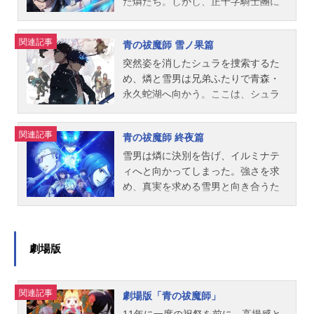
10月2日（日）TBSほか話数全25話キ
村燐は、己の出自を隠し祓魔師にな
た燐たち。しかし、正十字騎士團に
ャスト奥村燐：岡本信彦奥村雪男：
ることを決意。正十字学園内部に存
は悪魔に関する悩み相談が増え、世
福山潤杜山しえみ：花澤香菜勝呂竜
在する祓魔師養成機関・祓魔塾に通
界各地でも異変の波が広がり始めて
関連記事
青の祓魔師 雪ノ果篇
士：中井和哉志摩廉造：遊佐浩二三
っていたが、地の王・アマイモン襲
いた。燐たち候補生は、協力して学
輪子猫丸：梶裕貴神木出雲：喜多村
撃の際、魔神の落胤であることが露
園で起こる不可思議な現象を解決し
突然姿を消したシュラを捜索するた
英梨霧隠シュラ：佐藤利奈イゴー
見してしまう。魔神の「青い炎」を
ていく。そして迎えた正十字学園祭
め、燐と雪男は兄弟ふたりで青森・
ル・ネイガウス：置鮎龍太郎メフィ
恐れ、燐と距離を置く仲間た
のさなか、啓明結社イルミナティの
永久蛇湖へ向かう。ここは、シュラ
スト・フェレス：神谷浩史アマイモ
ち……。そんな最中、学園最深部に
総帥である光の王・ルシフェルが突
の出身地――かつて獅郎が彼女を保
ン：柿原徹也藤本獅郎：藤原啓治ス
封印されていた「不浄王の左目」が
如現れる。ルシフェルは正十字騎士
護した場所だった。捜索を進める
関連記事
青の祓魔師 終夜篇
タッフ原作：加藤和恵（集英社「ジ
何者かに盗まれてしまい、燐たちは
團に宣戦布告する——魔神サタンを
中、燐と雪男は、シュラに待ち受け
ャンプスクエア」連載）監督：岡村
予期せぬ事態に巻き込まれていく―
復活させ、物質界(アッシャー)と虚無
る定めを知る。一方、正十字騎士團
雪男は燐に決別を告げ、イルミナテ
天斎シリーズ構成：山口亮太キャラ
―。作品名青の祓魔師京都不浄王篇
界(ゲヘナ)を融和する、と。そしてと
日本支部にやってきた四大騎士(アー
ィへと向かってしまった。強さを求
クターデザイン：佐々木啓悟音楽：
放送形態TVアニメシリーズ青の祓魔
ある「計画」のため、出雲が必要だ
クナイト)のひとり・ライトニング
め、真実を求める雪男と向き合うた
澤野弘之制作：A-1Pictures製作：
師スケジュール2017年1月6日（金）
と言うが……。作品名青の祓魔師島
は、イルミナティについての調査を
めには、自分たちの出生の秘密を知
『青の祓魔師』製作委員会・MBS主
～2017年3月24日（金）TBSほか話
根啓明結社篇放送形態TVアニメシリ
開始する。全ては「青い夜」から始
る必要があると決意した燐は、メフ
題歌OP1：「COREPRIDE」UVERw
数全12話キャスト奥村燐：岡本信彦
ーズ青の祓魔師スケジュール2024年
まった――そう推測するライトニン
ィストの手引きで過去へと旅立つ。
orldOP2：「INMYWORLD」ROOKiE
奥村雪男：福山潤杜山しえみ：花澤
1月6日（土）〜2024年3月23日
グは、徐々に騎士團の暗部へ足を踏
燐は、育ての父である藤本獅郎と実
劇場版
ZisPUNK'DED1：「Takeoff」2PMED
香菜勝呂竜士：中井和哉志摩廉造：
（土）TOKYOMX・BS11ほか話数全
み入れることとなる......。作品名青の
の母であるユリ・エギンの足跡を辿
2：...
遊佐浩二三輪子猫丸：梶裕貴神木出
12話キャスト奥村燐：岡本信彦奥村
祓魔師雪ノ果篇放送形態TVアニメシ
っていくが、二人が生きた道筋は、
関連記事
雲：喜多村英梨クロ：高垣彩陽霧隠
雪男：福山潤杜山しえみ：花澤香菜
リーズ青の祓魔師スケジュール2024
想像を超える過酷なものだった――
劇場版「青の祓魔師」
シュラ：佐藤利奈メフィスト・フェ
勝呂竜士：中井和哉志摩廉造：遊佐
年10月5日（土）～2024年12月21日
なぜ、悪魔の神であるサタンと人と
11年に一度の祝祭を前に、高揚感と