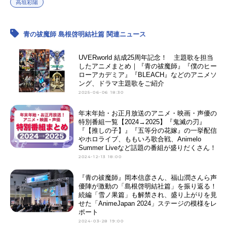
高垣彩陽
青の祓魔師 島根啓明結社篇 関連ニュース
UVERworld 結成25周年記念！ 主題歌を担当
したアニメまとめ｜『青の祓魔師』『僕のヒー
ローアカデミア』『BLEACH』などのアニメソ
ング、ドラマ主題歌をご紹介
2025-06-06 18:30
年末年始・お正月放送のアニメ・映画・声優の
特別番組一覧【2024→2025】『鬼滅の刃』
『【推しの子】』『五等分の花嫁』の一挙配信
やホロライブ、ももいろ歌合戦、Animelo
Summer Liveなど話題の番組が盛りだくさん！
2024-12-13 18:00
『青の祓魔師』岡本信彦さん、福山潤さんら声
優陣が激動の「島根啓明結社篇」を振り返る！
続編「雪ノ果篇」も解禁され、盛り上がりを見
せた「AnimeJapan 2024」ステージの模様をレ
ポート
2024-03-28 19:00