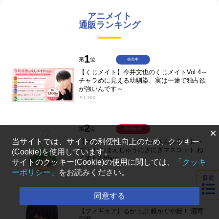
アニメイト
通販ランキング
1
第
位
発売中
【くじメイト】今井文也のくじメイトVol.4～
チャラめに見える幼馴染、実は一途で独占欲
が強いんです～
￥1,100
2
第
位
予約受付中
×
当サイトでは、サイトの利便性向上のため、クッキー
【グッズ-マスコット】あんさんぶるスター
ズ！！ おまんじゅうにぎにぎマスコット ね
(Cookie)を使用しています。
くすと2 Hbox
サイトのクッキー(Cookie)の使用に関しては、
「クッキ
￥770
ーポリシー」
をお読みください。
目次
3
同意する
第
位
予約受付中
【フィギュア】るかっぷ 超かぐや姫！ 酒寄