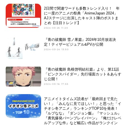
2日間で関連ワードも多数トレンド入り！ 年
に一度のアニメの祭典「AnimeJapan 2024」
AJステージに出演したキャスト陣のポストま
とめ【注目トレンド】
2024-03-25 11:20
『青の祓魔師 雪ノ果篇』2024年10月放送決
定！ティザービジュアル&PVが公開
2024-03-24 13:50
『青の祓魔師 島根啓明結社篇』より、第11話
「ピンクスパイダー」先行場面カット＆あらす
じ公開！
2024-03-16 17:55
アニメイトタイムズ読者が「最終回まで見た
い！」「みんなに見てほしい！」と思った「イ
チオシ冬アニメ」ランキングTOP10を発表！
『ルプなな』『ダンジョン飯』『マッシュル』
『勇気爆発バーンブレイバーン』『俺だけレベ
ルアップな件』など幅広い作品がランクイン