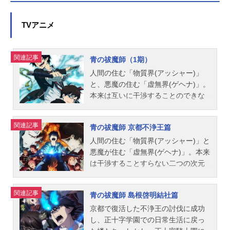
TVアニメ
関連記事
青の祓魔師（1期）
人間の住む「物質界(アッシャー)」
と、悪魔の住む「虚無界(ゲヘナ)」。
本来は互いに干渉することのできな
い二つの次元。しかし、悪魔はあら
ゆる物質に憑依し、物質界に干渉し
関連記事
青の祓魔師 京都不浄王篇
ていた。人間の中には、そんな悪魔
を祓う「祓魔師(エクソシスト)」が存
人間の住む「物質界(アッシャー)」と
在する。魔神(サタン)の落胤として目
悪魔が住む「虚無界(ゲヘナ)」。本来
覚めてしまった兄、兄を守るために
は干渉することすらない二つの次元
強くなった弟。血の運命に抗うべく
だが、悪魔はあらゆる物質に憑依
双子の兄弟は、祓魔師として魔神と
し、物質界に干渉していた。しかし
関連記事
青の祓魔師 島根啓明結社篇
戦う決意をする!作品名青の祓魔師
人間の中には、そんな悪魔を祓う
（1期）放送形態TVアニメスケジュ
『祓魔師』が存在した――。魔神
京都で復活した不浄王の討伐に成功
ール2011年4月17日（日）～2011年
（サタン）の落胤として生まれた奥
し、正十字学園での日常生活に戻っ