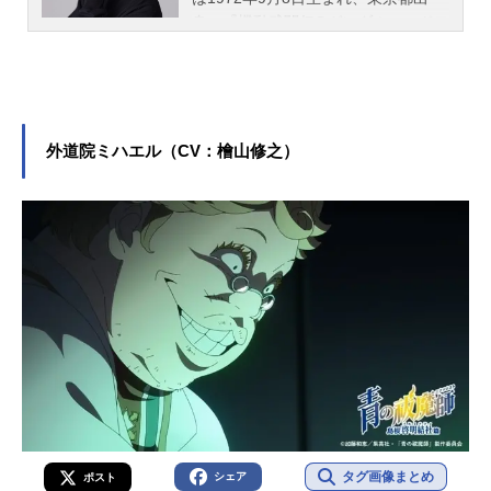
身。『機動武闘伝Gガンダム』のドモ
ン・カッシュ役をはじめ、『PSYCH
O-PASS サイコパス』の狡噛慎也役
など、人気作品のキャラクターを多
く演じています。こちらでは、関智
一さんのオススメ記事をご紹介！
外道院ミハエル（CV：檜山修之）
タグ画像まとめ
シェア
ポスト