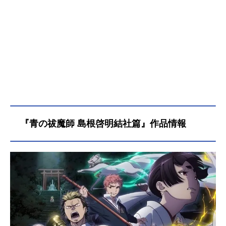
『青の祓魔師 島根啓明結社篇』作品情報