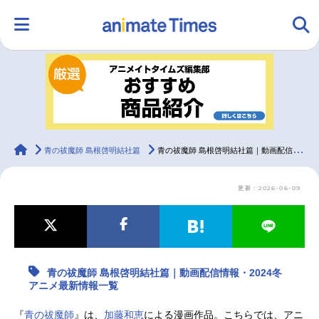
HOME
ランキング
アニメ
声優
ラジオ
みんなの声
グッズ
映画
animateTimes
青の祓魔師 島根啓明結社篇
青の祓魔師 島根啓明結社篇｜動画配信情報・2024冬アニメ最新情報一覧
更新：2026-06-09
マンガ・ラノベ
ゲーム・アプリ
音楽
コスプレ
2.5次元
配信・Vtuber
トレンド
無料マンガ
青の祓魔師 島根啓明結社篇｜動画配信情報・2024冬
最新記事一覧
アニメ最新情報一覧
アニメ記事一覧
声優記事一覧
『
青の祓魔師
』は、
加藤和恵
による漫画作品。こちらでは、アニ