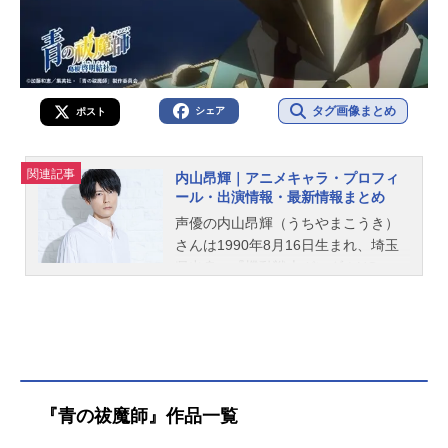
タグ画像まとめ
シェア
ポスト
関連記事
内山昂輝｜アニメキャラ・プロフィ
ール・出演情報・最新情報まとめ
声優の内山昂輝（うちやまこうき）
さんは1990年8月16日生まれ、埼玉
県出身。『機動戦士ガンダムUC』の
バナージ・リンクス役をはじめ、
『ハイキュー!!』の月島蛍役など、人
気作品のキャラクターを多く演じて
います。こちらでは、内山昂輝さん
のオススメ記事をご紹介！
『青の祓魔師』作品一覧