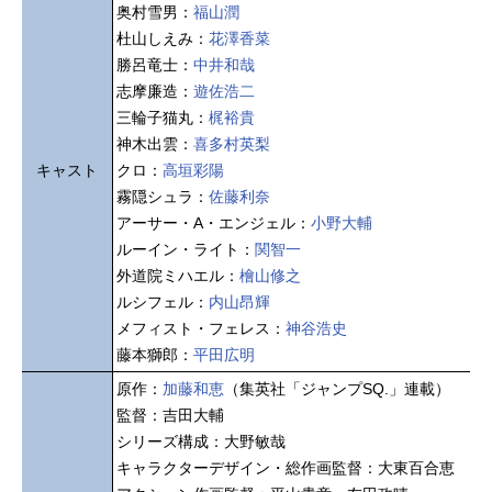
奥村雪男：
福山潤
杜山しえみ：
花澤香菜
勝呂竜士：
中井和哉
志摩廉造：
遊佐浩二
三輪子猫丸：
梶裕貴
神木出雲：
喜多村英梨
キャスト
クロ：
高垣彩陽
霧隠シュラ：
佐藤利奈
アーサー・A・エンジェル：
小野大輔
ルーイン・ライト：
関智一
外道院ミハエル：
檜山修之
ルシフェル：
内山昂輝
メフィスト・フェレス：
神谷浩史
藤本獅郎：
平田広明
原作：
加藤和恵
（集英社「ジャンプSQ.」連載）
監督：吉田大輔
シリーズ構成：大野敏哉
キャラクターデザイン・総作画監督：大東百合恵