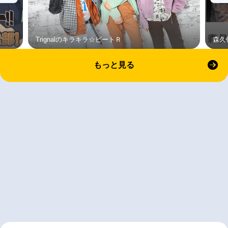
Trignalのキラキラ☆ビートＲ
森久
もっと見る