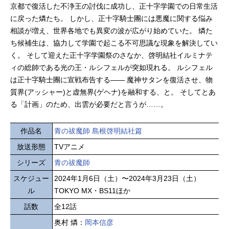
京都で復活した不浄王の討伐に成功し、正十字学園での日常生活
に戻った燐たち。 しかし、正十字騎士團には悪魔に関する悩み
相談が増え、世界各地でも異変の波が広がり始めていた。 燐た
ち候補生は、協力して学園で起こる不可思議な現象を解決してい
く。 そして迎えた正十字学園祭のさなか、啓明結社イルミナテ
ィの総帥である光の王・ルシフェルが突如現れる。 ルシフェル
は正十字騎士團に宣戦布告する—— 魔神サタンを復活させ、物
質界(アッシャー)と虚無界(ゲヘナ)を融和する、と。 そしてとあ
る「計画」のため、出雲が必要だと言うが……。
作品名
青の祓魔師 島根啓明結社篇
放送形態
TVアニメ
シリーズ
青の祓魔師
スケジュー
2024年1月6日（土）〜2024年3月23日（土）
ル
TOKYO MX・BS11ほか
話数
全12話
奥村 燐：
岡本信彦