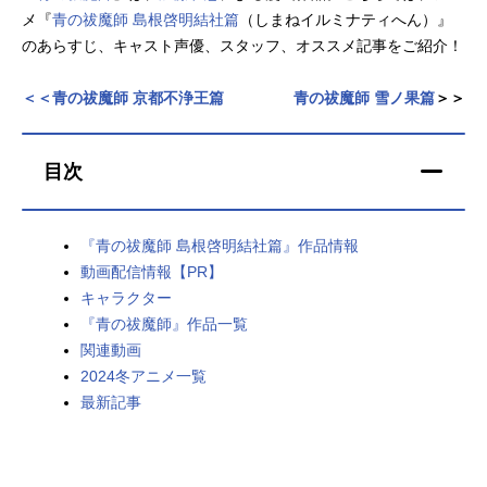
メ『
青の祓魔師 島根啓明結社篇
（しまねイルミナティへん）』
アニメ映画一覧
実写化映画一覧
のあらすじ、キャスト声優、スタッフ、オススメ記事をご紹介！
今期アニメ曜日別一覧
＜＜青の祓魔師 京都不浄王篇
青の祓魔師 雪ノ果篇
＞＞
春アニメ
夏アニメ
目次
秋アニメ
冬アニメ
男性声優/女性声優一覧
『青の祓魔師 島根啓明結社篇』作品情報
動画配信情報【PR】
FOLLOW US
キャラクター
『青の祓魔師』作品一覧
関連動画
2024冬アニメ一覧
最新記事