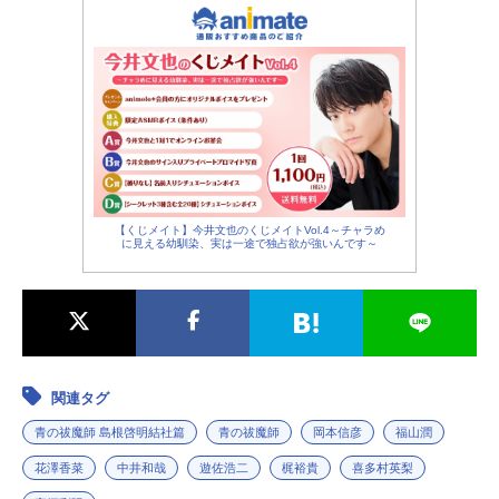
【くじメイト】今井文也のくじメイトVol.4～チャラめ
に見える幼馴染、実は一途で独占欲が強いんです～
関連タグ
青の祓魔師 島根啓明結社篇
青の祓魔師
岡本信彦
福山潤
花澤香菜
中井和哉
遊佐浩二
梶裕貴
喜多村英梨