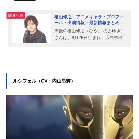
関連記事
檜山修之｜アニメキャラ・プロフィ
ール・出演情報・最新情報まとめ
声優の檜山修之（ひやま のぶゆき）
さんは、8月25日生まれ、広島県出
身。『幽☆遊☆白書』の飛影役をは
じめ、『勇者王ガオガイガー』の獅
子王凱役など、人気作品のキャラク
ターを多く演じています。こちらで
は、檜山修之さんのオススメ記事を
ご紹介！
ルシフェル（CV：内山昂輝）