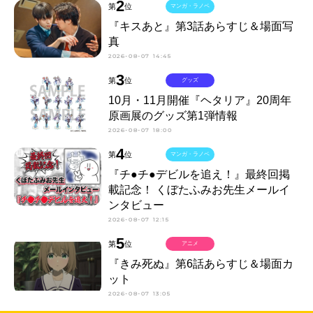
2
第
位
マンガ・ラノベ
『キスあと』第3話あらすじ＆場面写
真
2026-08-07 14:45
3
第
位
グッズ
10月・11月開催『ヘタリア』20周年
原画展のグッズ第1弾情報
2026-08-07 18:00
4
第
位
マンガ・ラノベ
『チ●チ●デビルを追え！』最終回掲
載記念！ くぼたふみお先生メールイ
ンタビュー
2026-08-07 12:15
5
第
位
アニメ
『きみ死ぬ』第6話あらすじ＆場面カ
ット
2026-08-07 13:05