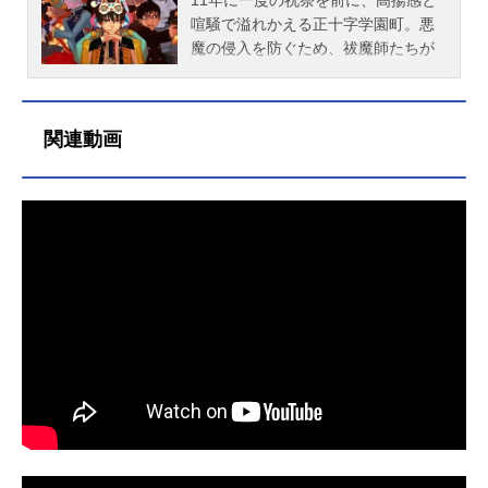
レス：神谷浩史藤本獅郎：平田広明
浩二三輪子猫丸：梶裕貴神木出雲：
（土）TOKYOMXほか話数全12話キ
の間に仔が生まれたのか。〝青い
喧騒で溢れかえる正十字学園町。悪
勝呂達磨：稲垣隆史志摩柔造：小西
喜多村英梨クロ：高垣彩陽霧隠シュ
ャスト奥村燐：岡本信彦奥村雪男：
夜〟とは何だったのか。すべてを知
魔の侵入を防ぐため、祓魔師たちが
克幸志摩金造：谷山紀章宝生蝮：
ラ：佐藤利奈アーサー・A・エンジェ
福山潤杜山しえみ：花澤香菜勝呂竜
ったとき、燐が出す答えとは……。
結界張り替えに勤しむ一方、暴走す
M・A・O藤堂三郎...
ル：小野大輔ルーイン・ライト：関
士：中井和哉志摩廉造：遊佐浩二三
物語はいよいよ「青の祓魔師」の核
る幽霊列車(ファントムトレイン)の退
智一外道院ミハエル：檜山修之ルシ
輪子猫丸：梶裕貴神木出雲：喜多村
心を暴き出す――作品名青の祓魔師
治にあたった奥村燐は、任務の途
関連動画
フェル：内山昂輝メフィスト・フェ
英梨クロ：高垣彩陽霧隠シュラ：佐
終夜篇放送形態TVアニメシリーズ青
中、少年の姿をした幼き悪魔に出会
レス：神谷浩史藤本獅郎：平田広明
藤利奈アーサー・A・エンジェル：小
の祓魔師スケジュール2025年1月4日
う。作品名劇場版「青の祓魔師」放
スタッフ原作：加藤和恵（集英社
野大輔ルーイン・ライト：関智一ル
（土）～2025年3月22日（土）TOKY
送形態劇場版アニメシリーズ青の祓
「ジャンプSQ.」連載）監督：吉田大
シフェル：内山昂輝メフィスト・フ
OMXほか話数全12話キャスト奥村
魔師スケジュール2012年12月28日
輔シ...
ェレス：神谷浩史藤本獅郎：平田広
燐：岡本信彦奥村雪男：福山潤メフ
（金）キャスト奥村燐：岡本信彦奥
明スタッフ原作：加藤和恵（集英社
ィスト・フェレス：神谷浩史藤本獅
村雪男：福山潤杜山しえみ：花澤香
「ジャンプSQ.」連載）監督：吉田大
郎：平田広明ユリ・エギン：林原め
菜勝呂竜士：中井和哉志摩廉造：遊
輔シリーズ構成：大野敏哉キャラク
ぐみサタン：鈴木達央ルシフェル：
佐浩二三輪子猫丸：梶裕貴神木出
ターデザイン・総作画監督：大東百
内山昂輝獅郎（少年）：浪川大輔シ
雲：喜多村英梨クロ：高垣彩陽霧隠
合恵アクション作画監督：平山貴
ェミハザ：中上育美オセオラ・レッ
シュラ：佐藤利奈アーサー・オーギ
章...
ドアーム：乃村健次ルーシー・陽：
ュスト・エンジェル：小野大輔メフ
斉藤貴美子ニコラエ・エミネスク：
ィスト・フェレス：神谷浩史藤本獅
綿貫竜之介リック・リンカーン：入
郎：藤原啓治うさ麻呂：釘宮理恵リ
野自由ジェニ・カル：広橋涼スタッ
ュウ・セイリュウ：木内秀信スタッ
フ原作：加藤和恵（集英社「ジャン
フ原作：加藤和恵（集英社「ジャン