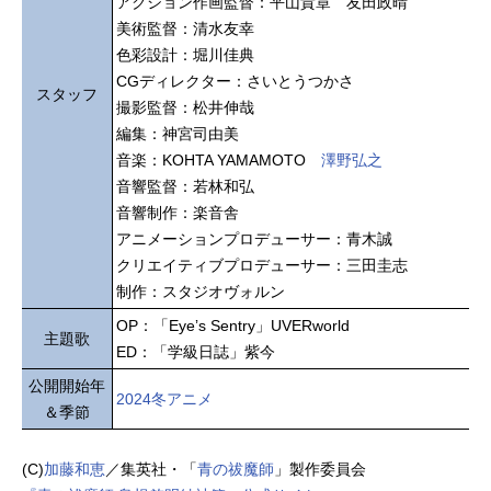
アクション作画監督：平山貴章 友田政晴
美術監督：清水友幸
色彩設計：堀川佳典
CGディレクター：さいとうつかさ
スタッフ
撮影監督：松井伸哉
編集：神宮司由美
音楽：KOHTA YAMAMOTO
澤野弘之
音響監督：若林和弘
音響制作：楽音舎
アニメーションプロデューサー：青木誠
クリエイティブプロデューサー：三田圭志
制作：スタジオヴォルン
OP：「Eyeʼs Sentry」UVERworld
主題歌
ED：「学級日誌」紫今
公開開始年
2024冬アニメ
＆季節
(C)
加藤和恵
／集英社・「
青の祓魔師
」製作委員会