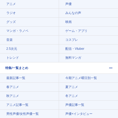
アニメ
声優
ラジオ
みんなの声
グッズ
映画
マンガ・ラノベ
ゲーム・アプリ
音楽
コスプレ
2.5次元
配信・Vtuber
トレンド
無料マンガ
特集/一覧まとめ
最新記事一覧
今期アニメ曜日別一覧
春アニメ
夏アニメ
秋アニメ
冬アニメ
アニメ記事一覧
声優記事一覧
男性声優/女性声優一覧
声優×インタビュー