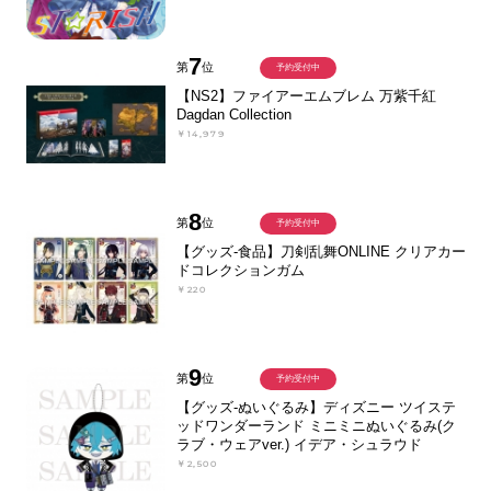
7
第
位
予約受付中
【NS2】ファイアーエムブレム 万紫千紅
Dagdan Collection
￥14,979
8
第
位
予約受付中
【グッズ-食品】刀剣乱舞ONLINE クリアカー
ドコレクションガム
￥220
9
第
位
予約受付中
【グッズ-ぬいぐるみ】ディズニー ツイステ
ッドワンダーランド ミニミニぬいぐるみ(ク
ラブ・ウェアver.) イデア・シュラウド
￥2,500