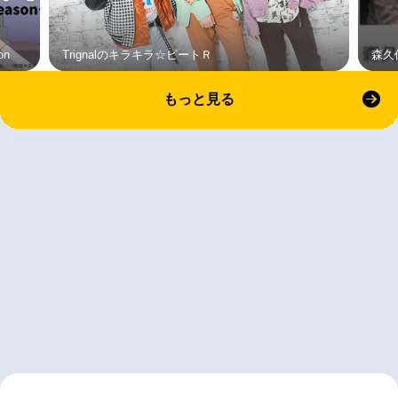
on
Trignalのキラキラ☆ビートＲ
森久
もっと見る