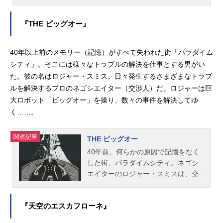
競う、次世代のモータースポーツ"サ
ィアの謎』公式サイト動画配信情報
イバーフォーミュラ"。『サイバーシ
【PR】※本ページは動画配信サービ
『THE ビッグオー』
ステム』の開発者を父に持つ14歳の
スのプロモーションが含まれていま
少年、風見ハヤトは、父の開発したA
す。※詳細や最新の配信情報は配信
Iを搭載するニューマシン『アスラー
サービス公式サイトをご確認くださ
40年以上前のメモリー（記憶）がすべて失われた街「パラダイム
ダ』の争奪戦に巻き込まれ、否応な
い。DMMTV月額550円（税込）で新
シティ」。そこには様々なトラブルの解決を仕事とする男がい
しにドライバー登録されてしまい、
作アニメから懐かしの名作まで見放
た。彼の名はロジャー・スミス。日々発生するさまざまなトラブ
過酷なサイバーフォーミュラに参戦
題の「DMMTV」。マルチデバイス対
ルを解決するプロのネゴシエイター（交渉人）だ。ロジャーは巨
することになった。チームメイトや
応で、会員限定のお得な特典も盛り
大ロボット「ビッグオー」を操り、数々の事件を解決してゆ
ライバル、そしてアスラーダから時
だ...
く……。
には教えを受け、時には衝突しつつ
レースを重ねる。アスラーダを軍事
利用しようと企む一派に父が殺され
関連記事
THE ビッグオー
たことを知らされ、一度は絶望の淵
40年前、何らかの原因で記憶をなく
に立たされるハヤト。彼は危険を回
した街、パラダイムシティ。ネゴシ
避するために身を隠していた母や、
エイターのロジャー・スミスは、交
真相を知り「ナイト・シューマッ
渉術に加えて「メガデウス」と呼ば
ハ」と名を変えてハヤトを守ってき
れる巨大ロボットのビッグオーを操
たあすかの兄「菅生修」、そしてチ
『天空のエスカフローネ』
り、この街で起こる数々の難事件に
ームクルーに支えられどうにか立ち
挑む。事件の裏には、街の記憶「メ
直る。そして本来アスラーダを搭載