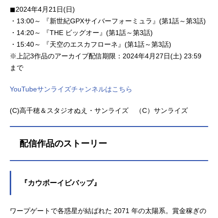
◼︎2024年4月21日(日)
・13:00～ 『新世紀GPXサイバーフォーミュラ』(第1話～第3話)
・14:20～ 『THE ビッグオー』(第1話～第3話)
・15:40～ 『天空のエスカフローネ』(第1話～第3話)
※上記3作品のアーカイブ配信期限：2024年4月27日(土) 23:59
まで
YouTubeサンライズチャンネルはこちら
(C)高千穂＆スタジオぬえ・サンライズ （C）サンライズ
配信作品のストーリー
『カウボーイビバップ』
ワープゲートで各惑星が結ばれた 2071 年の太陽系。賞金稼ぎの