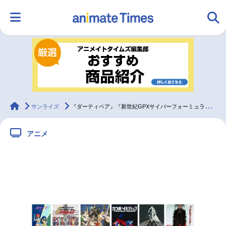
HOME
ランキング
アニメ
声優
ラジオ
みんなの声
グッズ
映画
animateTimes
サンライズ
『ダーティペア』『新世紀GPXサイバーフォーミュラ』などが無料配信
アニメ
マンガ・ラノベ
ゲーム・アプリ
音楽
コスプレ
2.5次元
配信・Vtuber
トレンド
無料マンガ
最新記事一覧
アニメ記事一覧
声優記事一覧