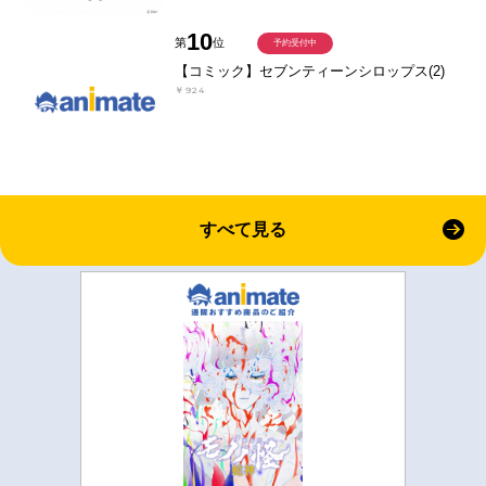
10
第
位
予約受付中
【コミック】セブンティーンシロップス(2)
￥924
すべて見る