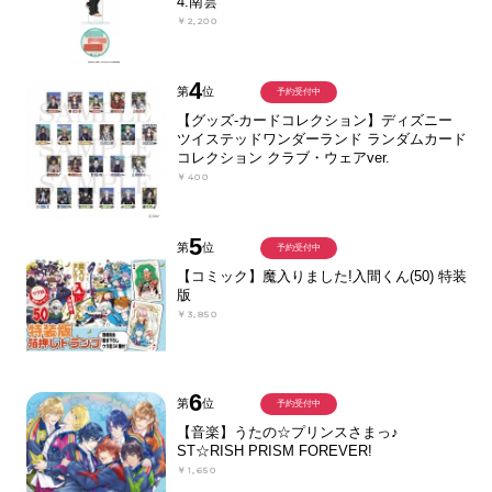
4.南雲
￥2,200
4
第
位
予約受付中
【グッズ-カードコレクション】ディズニー
ツイステッドワンダーランド ランダムカード
コレクション クラブ・ウェアver.
￥400
5
第
位
予約受付中
【コミック】魔入りました!入間くん(50) 特装
版
￥3,850
6
第
位
予約受付中
【音楽】うたの☆プリンスさまっ♪
ST☆RISH PRISM FOREVER!
￥1,650