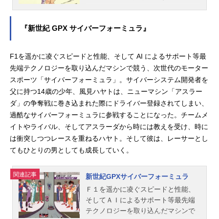
減退させ、任務の遂行に支障をきた
頼人の女性は殺害され、ミスニーは
し始めていた。窮地を救うためソロ
行方不明になっていた。彼女を追っ
モンから東京に送り込まれたＷｉｔ
『新世紀 GPX サイバーフォーミュラ』
て南半球のノーランディアの森へ向
ｃｈＨｕｎｔｅｒが主人公ロビンで
かったケイたちを待っていたのは、
ある。作品名ウィッチハンターロビ
奇妙な動植物と幻覚攻撃だった作品
F1を遥かに凌ぐスピードと性能、そして AI によるサポート等最
ン放送形態TVアニメスケジュール20
名ダーティペアノーランディアの謎
02年7月2日（火）～2002年12月24
先端テクノロジーを取り込んだマシンで競う、次世代のモーター
放送形態OVAシリーズダーティペア
日（火）テレビ東京にて話数全26話
スポーツ「サイバーフォーミュラ」。サイバーシステム開発者を
スケジュール1985年12月20日（金）
キャスト瀬名ロビン：渡辺明乃亜
父に持つ14歳の少年、風見ハヤトは、ニューマシン「アスラー
発売話数全12話キャストユリ：島津
門：竹若拓磨烏丸美穂：幸田夏穂堂
ダ」の争奪戦に巻き込まれた際にドライバー登録されてしまい、
冴子ケイ：頓宮恭子ミスニー：潘恵
島百合香：氷上恭子榊晴人：福山潤
過酷なサイバーフォーミュラに参戦することになった。チームメ
子サマラ：藤田淑子コニー：高島雅
マイケル・リー：結城比呂スタッフ
羅オラン：池田勝ユルジス：銀河万
イトやライバル、そしてアスラーダから時には教えを受け、時に
原案：矢立肇 村瀬修功監督：村瀬
丈ムギ：巻島直樹スタッフ原作：高
は衝突しつつレースを重ねるハヤト。そして彼は、レーサーとし
修功チーフライター：吉永亜矢キャ
千穂遥脚本：伊藤和典音楽：国本佳
てもひとりの男としても成長していく。
ラクターデザイン：高橋久美子セッ
宏監督：奥脇雅晴アニメーション制
ト...
作：日本サンライズ（サンライズ）
関連記事
新世紀GPXサイバーフォーミュラ
主題歌OP：「ボークー・ド・ボヌー
Ｆ１を遥かに凌ぐスピードと性能、
ル」槇泰子ED：「愛・everlasting」
そしてＡＩによるサポート等最先端
槇奏子(C)高千穂＆スタジオぬえ・サ
テクノロジーを取り込んだマシンで
ンライズ『ダーティペアノーランデ