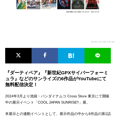
アニメ映画一覧
実写化映画一覧
今期アニメ曜日別一覧
春アニメ
夏アニメ
秋アニメ
冬アニメ
2024-04-05 16:40
男性声優/女性声優一覧
FOLLOW US
『ダーティペア』『新世紀GPXサイバーフォーミ
ュラ』などのサンライズの6作品がYouTubeにて
無料配信決定！
2024年3月より池袋・バンダイナムコ Cross Store 東京にて開催
中の展示イベント「COOL JAPAN SUNRISE!!」展。
本展示との連動イベントとして、展示作品の中から6作品の第1話