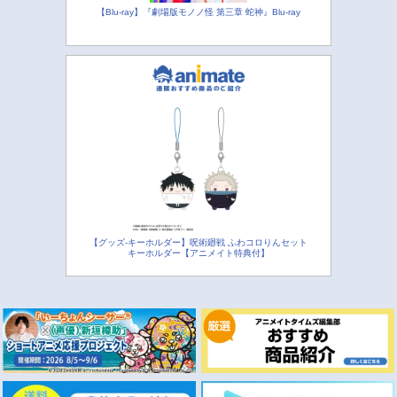
【Blu-ray】『劇場版モノノ怪 第三章 蛇神』Blu-ray
【グッズ-キーホルダー】呪術廻戦 ふわコロりんセット
キーホルダー【アニメイト特典付】