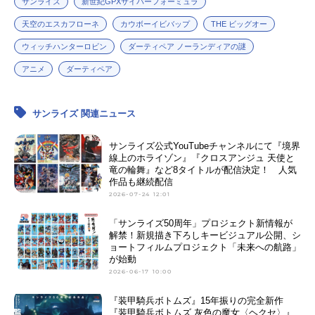
サンライズ
新世紀GPXサイバーフォーミュラ
天空のエスカフローネ
カウボーイビバップ
THE ビッグオー
ウィッチハンターロビン
ダーティペア ノーランディアの謎
アニメ
ダーティペア
サンライズ 関連ニュース
サンライズ公式YouTubeチャンネルにて『境界
線上のホライゾン』『クロスアンジュ 天使と
竜の輪舞』など8タイトルが配信決定！ 人気
作品も継続配信
2026-07-24 12:01
「サンライズ50周年」プロジェクト新情報が
解禁！新規描き下ろしキービジュアル公開、シ
ョートフィルムプロジェクト「未来への航路」
が始動
2026-06-17 10:00
『装甲騎兵ボトムズ』15年振りの完全新作
『装甲騎兵ボトムズ 灰色の魔女〈ヘクセ〉』