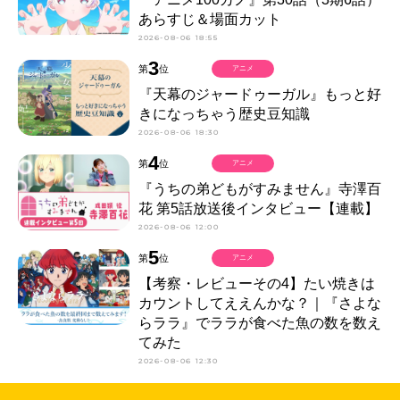
あらすじ＆場面カット
2026-08-06 18:55
3
第
位
アニメ
『天幕のジャードゥーガル』もっと好
きになっちゃう歴史豆知識
2026-08-06 18:30
4
第
位
アニメ
『うちの弟どもがすみません』寺澤百
花 第5話放送後インタビュー【連載】
2026-08-06 12:00
5
第
位
アニメ
【考察・レビューその4】たい焼きは
カウントしてええんかな？｜『さよな
らララ』でララが食べた魚の数を数え
てみた
2026-08-06 12:30