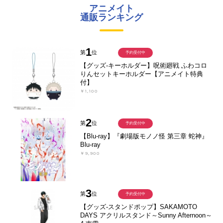
アニメイト
通販ランキング
1
第
位
予約受付中
【グッズ-キーホルダー】呪術廻戦 ふわコロ
りんセットキーホルダー【アニメイト特典
付】
￥1,100
2
第
位
予約受付中
【Blu-ray】『劇場版モノノ怪 第三章 蛇神』
Blu-ray
￥9,900
3
第
位
予約受付中
【グッズ-スタンドポップ】SAKAMOTO
DAYS アクリルスタンド～Sunny Afternoon～