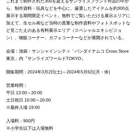
これまで制作された300を超えるサンライズブランド作品の中か
ーパーバイザー：さとうけいいちシ
界“ガイア”に転移してしまう。そこは
リーズ構成：小中千昭 片山一良キ
ら、制作資料・玩具などを中心に、厳選したアイテムを約300点
空に月と地球が浮かび、人間はおろ
ャラクターデザイン・メカニックデ
展示する期間限定イベント。無料でご覧いただける展示エリアに
か、狼族や猫族などの獣人、そして
ザイン：さとうけいいち美術デザイ
加えて、生セル画など当時の貴重な制作資料やフォトスポットな
竜までもが跋扈する、ひとみがビジ
ン：佐藤肇美術監督：太田大美術監
ど見ごたえのある有料展示エリア（スペシャルエキシビジョ
ョンで観た光景が広がっていた…。
督補：加...
ン）、物販コーナー、カフェコーナーなどが展開されている。
作品名天空のエスカフローネ放送形
態TVアニメスケジュール1996年4月2
会場：池袋・サンシャインシティ「バンダイナムコ Cross Store
日（火）～1996年9月24日（火）テ
東京」内『サンライズワールドTOKYO』
レビ東京ほか話数全26話キャスト神
崎ひとみ：坂本真綾バァン・ファー
開催期間：2024年3月2日(土)～2024年5月6日(月・休)
ネル：関智一アレン・シェザール：
三木眞一郎ディランドゥ・アルバタ
営業時間：
ウ：高山みなみフォルケン・ファー
平日 13:00～20:00
ネル：中田譲治メルル：大谷育江ミ
ラーナ・アストン：飯塚雅弓ドライ
土日祝日 10:00～20:00
デン・ファッサ：小杉十郎太ドルン
※最終入場 19:00
カーク：山内雅人スタッフ企画：サ
ンライズ原作：矢立肇 河森正治監
入場料：900円
督：赤根和樹スーパーバイザー・シ
※小学生以下は入場無料
リーズ構成：河森正治キャラクター