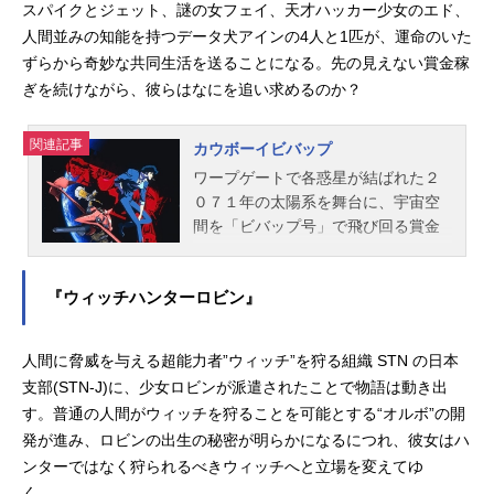
スパイクとジェット、謎の女フェイ、天才ハッカー少女のエド、
人間並みの知能を持つデータ犬アインの4人と1匹が、運命のいた
ずらから奇妙な共同生活を送ることになる。先の見えない賞金稼
ぎを続けながら、彼らはなにを追い求めるのか？
関連記事
カウボーイビバップ
ワープゲートで各惑星が結ばれた２
０７１年の太陽系を舞台に、宇宙空
間を「ビバップ号」で飛び回る賞金
稼ぎスパイクとジェットは元マフィ
アと元警官。記憶喪失の上に莫大な
『ウィッチハンターロビン』
借金を背負っている謎の女フェイ、
野生児のような天才ハッカーのエ
ド、人間並みの知能を持つデータ犬
人間に脅威を与える超能力者”ウィッチ”を狩る組織 STN の日本
アインが加わって４人と１匹が奇妙
支部(STN-J)に、少女ロビンが派遣されたことで物語は動き出
な共同生活を送ることになる。作品
す。普通の人間がウィッチを狩ることを可能とする“オルボ”の開
名カウボーイビバップ放送形態TVア
発が進み、ロビンの出生の秘密が明らかになるにつれ、彼女はハ
ニメスケジュール1998年4月3日
ンターではなく狩られるべきウィッチへと立場を変えてゆ
（金）～1998年6月26日（金）テレ
く……。
ビ東京にて話数全12話+総集編キャス