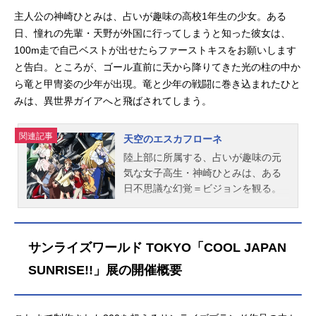
モリー」を捜して暗躍する正体不明
するはずの、父の遺したニューシャ
主人公の神崎ひとみは、占いが趣味の高校1年生の少女。ある
の女エンジェルや、街を牛耳るパラ
ーシ『スーパーアスラーダ』を手に
日、憧れの先輩・天野が外国に行ってしまうと知った彼女は、
ダイム社の社長アレックス・ローズ
入れ、グランプリに改めて挑む決意
100m走で自己ベストが出せたらファーストキスをお願いします
ウォーターの陰謀が見え隠れする。
を固めた。それは「父の作ったマシ
と告白。ところが、ゴール直前に天から降りてきた光の柱の中か
ロジャーは次第に、この世界の謎に
ンでチャンプになる」という、新た
ら竜と甲冑姿の少年が出現。竜と少年の戦闘に巻き込まれたひと
直面していく。作品名THEビッグオ
な夢の出発点でもあった。作品名新
みは、異世界ガイアへと飛ばされてしまう。
ー放送形態TVアニメスケジュール19
世紀GPXサイバーフォーミュラ放送
99年10月13日（水）～2000年1月19
形態TVアニメスケジ...
日（水）WOWOWほか話数全13話キ
関連記事
天空のエスカフローネ
ャストロジャー･スミス：宮本充Ｒ･
陸上部に所属する、占いが趣味の元
ドロシー・ウェインライト：矢島晶
気な女子高生・神崎ひとみは、ある
子ノーマン・バーグ：清川元夢ダ
日不思議な幻覚＝ビジョンを観る。
ン・ダストン：玄田哲章エンジェ
それは空に地球が浮かび、巨大ロボ
ル：篠原恵美ビッグ・イヤー：辻親
ットが戦う異世界の光景だった。そ
八アレックス・ローズウォーター：
の翌日、突然出現した光の柱から甲
石塚運昇シュバルツ・バルト：堀勝
サンライズワールド TOKYO「COOL JAPAN
冑を身に纏った少年バァンが巨大な
之祐ゴードン・ローズウォーター：
竜とともに現れ、ひとみは戦闘に巻
SUNRISE!!」展の開催概要
納谷悟朗ベック：大塚芳忠スタッフ
き込まれてしまう。竜に苦戦するバ
企画：サンライズ原作：矢立肇監
ァンを勝利に導いたひとみは、再び
督：片山一良コンセプトワーク・ス
出現した光の柱に飲み込まれ、異世