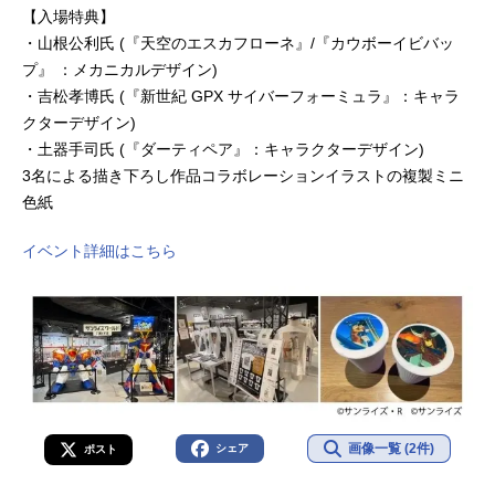
デザイン：結城信輝メカニカル...
【入場特典】
・山根公利氏 (『天空のエスカフローネ』/『カウボーイビバッ
プ』 ：メカニカルデザイン)
・吉松孝博氏 (『新世紀 GPX サイバーフォーミュラ』：キャラ
クターデザイン)
・土器手司氏 (『ダーティペア』：キャラクターデザイン)
3名による描き下ろし作品コラボレーションイラストの複製ミニ
色紙
イベント詳細はこちら
画像一覧 (2件)
シェア
ポスト