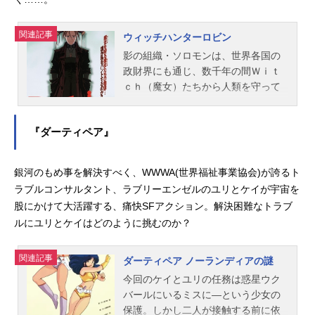
トスパイク：山寺宏一ジェット：石
塚運昇フェイ：林原めぐみエド：多
関連記事
ウィッチハンターロビン
田葵スタッフ企画：サンライズ原
影の組織・ソロモンは、世界各国の
作：矢立肇監督：渡辺信一郎シリー
政財界にも通じ、数千年の間Ｗｉｔ
ズ構成：信本敬子キャラクターデザ
ｃｈ（魔女）たちから人類を守って
イン：川元利浩メカニカルデザイ
きた。ソロモンのＷｉｔｃｈ管理組
ン：山根公利セットデザイン：今掛
織ＳＴＮは、Ｗｉｔｃｈたちの捕
勇音楽：菅野よう子アニメーション
『ダーティペア』
獲・抹殺を任務としている。その影
制作：サンライズ主題歌OP：「Tan
響力はソロモン同様、政府、警察組
k!」ED：「THEREALFOLKBLUES」
織におよび、各国におけるＷｉｔｃ
山根麻衣公開開始年＆季節1998春ア
銀河のもめ事を解決すべく、WWWA(世界福祉事業協会)が誇るト
ｈ管理実行組織として十分に機能し
ニメ(C)サンライズ『カウボーイビバ
ラブルコンサルタント、ラブリーエンゼルのユリとケイが宇宙を
てきた。しかし現在、日本社会の変
ップ』公式サイト 「カウボーイビバ
股にかけて大活躍する、痛快SFアクション。解決困難なトラブ
化に伴ってＷｉｔｃｈが増加し、Ｓ
ップ」のグッズを探す動画配信情報
ルにユリとケイはどのように挑むのか？
ＴＮ－ＪＡＰＡＮは不定期に現れる
【PR】※本ページは動画配信サービ
Ｗｉｔｃｈの犯罪に対しギリギリの
スのプロモーションが含まれていま
戦いを強いられている。そんな中、
関連記事
ダーティペア ノーランディアの謎
す。※詳細や最新の配信情報は配信
ＷｉｔｃｈＨｕｎｔｅｒのひとりが
サービス公式サイトをご確認くださ
今回のケイとユリの任務は惑星ウク
謎の死を遂げる。主力であった彼女
い。DMM...
バールにいるミスに―という少女の
の死はＳＴＮ－ＪＡＰＡＮの戦力を
保護。しかし二人が接触する前に依