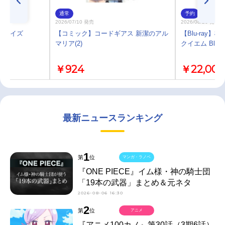
通常
予約
2026/07/10 発売
2026/08/26 発売
ンライズ
【コミック】コードギアス 新潔のアル
【Blu-ray
マリア(2)
クイエム Blu-
￥924
￥22,000
最新ニュースランキング
1
第
位
マンガ・ラノベ
『ONE PIECE』イム様・神の騎士団
「19本の武器」まとめ＆元ネタ
2026-08-06 16:30
2
第
位
アニメ
『アニメ100カノ』第30話（3期6話）