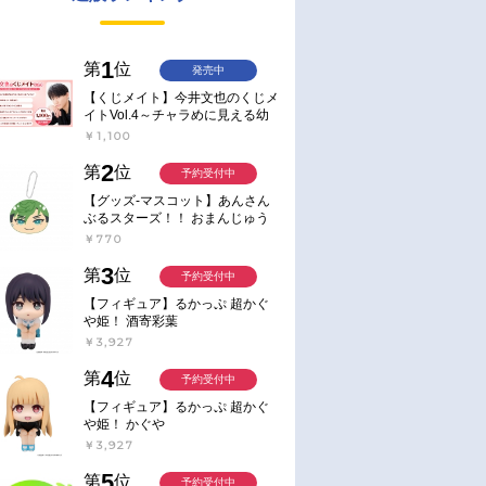
1
第
位
発売中
【くじメイト】今井文也のくじメ
イトVol.4～チャラめに見える幼
馴染、実は一途で独占欲が強いん
￥1,100
です～
2
第
位
予約受付中
【グッズ-マスコット】あんさん
ぶるスターズ！！ おまんじゅう
にぎにぎマスコット ねくすと2
￥770
Hbox
3
第
位
予約受付中
【フィギュア】るかっぷ 超かぐ
や姫！ 酒寄彩葉
￥3,927
4
第
位
予約受付中
【フィギュア】るかっぷ 超かぐ
や姫！ かぐや
￥3,927
5
第
位
予約受付中