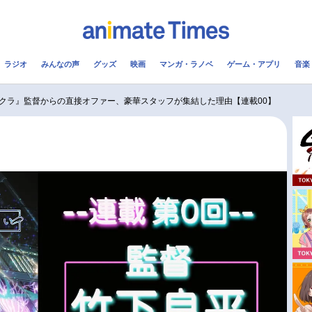
ラジオ
みんなの声
グッズ
映画
マンガ・ラノベ
ゲーム・アプリ
音楽
メ
声優
ラジオ
み
クラ』監督からの直接オファー、豪華スタッフが集結した理由【連載00】
コスプレ
2.5次元
配信
アニメ映画一覧
今期アニメ曜日別一覧
実写化映画一覧
春アニメ
男性声優/女性声優一覧
夏アニメ
FOLLOW US