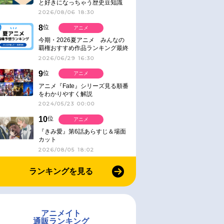
と好きになっちゃう歴史豆知識
2026/08/06 18:30
8
位
アニメ
今期・2026夏アニメ みんなの
覇権おすすめ作品ランキング最終
結果発表！
2026/06/29 16:30
9
位
アニメ
アニメ『Fate』シリーズ見る順番
をわかりやすく解説
2024/05/23 00:00
10
位
アニメ
『きみ愛』第6話あらすじ＆場面
カット
2026/08/05 18:02
ランキングを見る
アニメイト
通販ランキング