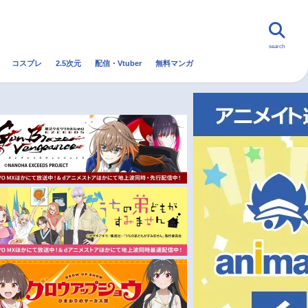
search
コスプレ
2.5次元
配信・Vtuber
無料マンガ
んなの声
グッズ
映画
・Vtuber
トレンド
無料マンガ
秋アニメ
冬アニメ