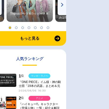
Trignalのキラキラ☆ビートＲ
森久保祥太郎×浪川大輔 つま
みは塩だけ
もっと見る
人気ランキング
1
位
マンガ・ラノベ
『ONE PIECE』イム様・神の騎
士団「19本の武器」まとめ＆元
ネタ
2026/08/06 16:30
2
位
アニメ
『ハイキュー!!』キャラクター
（登場人物）一覧・紹介＆解説