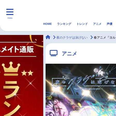
menu
HOME
ランキング
トレンド
アニメ
声優
HOME
ランキング
アニ
animateTimes
夜のクラゲは泳げない
春アニメ『ヨル
マンガ・ラノベ
ゲーム・アプリ
音楽
アニメ
最新記事一覧
アニメ記事一覧
声優記事一覧