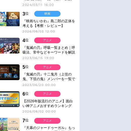
2024/03/11 16:00
3
位
映画
『映画ちいかわ』島二郎の正体を
考える【考察・レビュー】
2026/08/03 12:00
4
位
アニメ
『鬼滅の刃』呼吸一覧まとめ｜呼
吸法、常中などキーワードを解説
2023/06/15 19:00
5
位
アニメ
『鬼滅の刃』十二鬼月（上弦の
鬼、下弦の鬼）メンバーを一覧で
紹介＆解説（登場鬼の情報まと
2023/06/20 00:00
め）
6
位
アニメ
【2026年版流行のアニメ】面白
い神アニメおすすめランキング
【名作・話題作】｜ジャンル別人
2026/08/02 00:00
気作品をピックアップ
7
位
アニメ
『天幕のジャードゥーガル』もっ