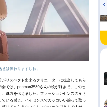
TVアニメ『戦隊大失格』
ハイキュー!! 烏野高校放送部!
radio 大直会 2nd season
熱意は伝わりますしね。
分がリスペクト出来るクリエーターに担当してもら
では、popman3580さんの絵が好きで、このセ
と、魅力を伝えました。ファッションセンスの良さ
している感じ。ハイセンスでカッコいい絵って取っ
に感じてもらえないんじゃないかと思うんですが、