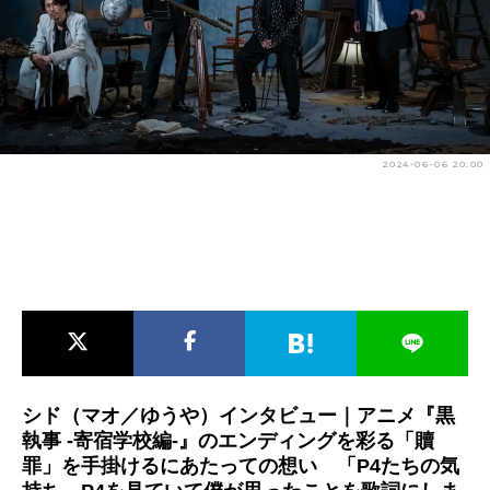
アニメ映画一覧
実写化映画一覧
今期アニメ曜日別一覧
春アニメ
夏アニメ
2024-06-06 20:00
秋アニメ
冬アニメ
男性声優/女性声優一覧
FOLLOW US
シド（マオ／ゆうや）インタビュー｜アニメ『黒
執事 -寄宿学校編-』のエンディングを彩る「贖
罪」を手掛けるにあたっての想い 「P4たちの気