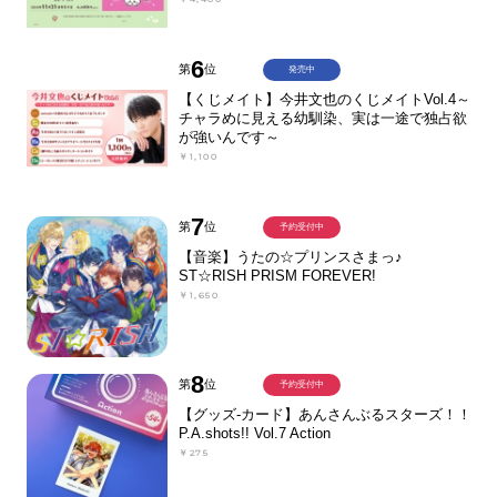
6
第
位
発売中
【くじメイト】今井文也のくじメイトVol.4～
チャラめに見える幼馴染、実は一途で独占欲
が強いんです～
￥1,100
7
第
位
予約受付中
【音楽】うたの☆プリンスさまっ♪
ST☆RISH PRISM FOREVER!
￥1,650
8
第
位
予約受付中
【グッズ-カード】あんさんぶるスターズ！！
P.A.shots!! Vol.7 Action
￥275