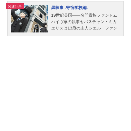
関連記事
黒執事 -寄宿学校編-
19世紀英国――名門貴族ファントム
ハイヴ家の執事セバスチャン・ミカ
エリスは13歳の主人シエル・ファン
トムハイヴとともに“女王の番犬”とし
て裏社会の汚れ仕事を請け負ってい
た。ある日、シエルの元に女王か
ら、英国屈指の名門寄宿学校・ウェ
ストン校に通う親族・デリックほか
複数人の生徒が音信不通になってい
るという手紙が届く。かくしてセバ
スチャンとシエルは、事件を調査す
るためにウェストン校に潜入する。
事件の真相とは…？作品名黒執事-寄
宿学校編-放送形態TVアニメシリーズ
黒執事スケジュール2024年4月13日
（土）～2024年6月22日（土）TOKY
OMX・BS11ほか話数全11話キャスト
セバスチャン・ミカエリス：小野大