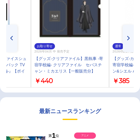
お取り寄せ
通常
2026年04月 中 発売予定
2026/01/27 発売
】ヴァイスシュ
【グッズ-クリアファイル】黒執事 -寄
【グッズ-カー
ーパック TV
宿学校編- クリアファイル セバスチ
寄宿学校編-』
校編-』【ポイ
ャン・ミカエリス【一般販売分】
ン&シエル A
￥440
￥385
最新ニュースランキング
1
第
位
アニメ