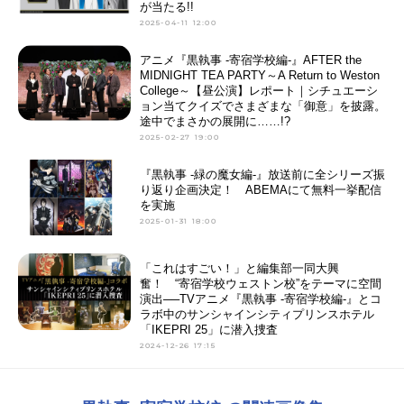
が当たる!!
2025-04-11 12:00
アニメ『黒執事 -寄宿学校編-』AFTER the
MIDNIGHT TEA PARTY～A Return to Weston
College～【昼公演】レポート｜シチュエーシ
ョン当てクイズでさまざまな「御意」を披露。
途中でまさかの展開に……!?
2025-02-27 19:00
『黒執事 -緑の魔女編-』放送前に全シリーズ振
り返り企画決定！ ABEMAにて無料一挙配信
を実施
2025-01-31 18:00
「これはすごい！」と編集部一同大興
奮！ “寄宿学校ウェストン校”をテーマに空間
演出──TVアニメ『黒執事 -寄宿学校編-』とコ
ラボ中のサンシャインシティプリンスホテル
「IKEPRI 25」に潜入捜査
2024-12-26 17:15