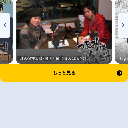
森久保祥太郎×浪川大輔 つまみは塩だけ
Tri
もっと見る