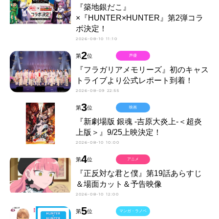
『築地銀だこ』
×『HUNTER×HUNTER』第2弾コラ
ボ決定！
2026-08-10 11:10
2
第
位
声優
『フラガリアメモリーズ』初のキャス
トライブより公式レポート到着！
2026-08-09 22:55
3
第
位
映画
『新劇場版 銀魂 -吉原大炎上-＜超炎
上版＞』9/25上映決定！
2026-08-10 10:00
4
第
位
アニメ
『正反対な君と僕』第19話あらすじ
＆場面カット＆予告映像
2026-08-10 12:00
5
第
位
マンガ・ラノベ