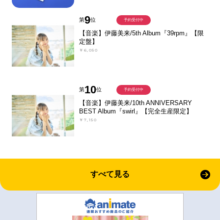
9
第
位
予約受付中
【音楽】伊藤美来/5th Album『39rpm』【限
定盤】
￥6,050
10
第
位
予約受付中
【音楽】伊藤美来/10th ANNIVERSARY
BEST Album『swirl』【完全生産限定】
￥7,150
すべて見る