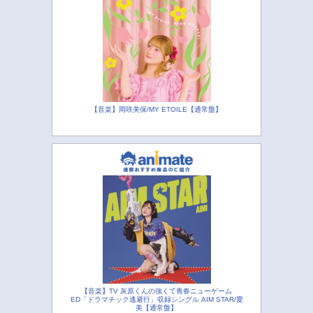
【音楽】岡咲美保/MY ETOILE【通常盤】
【音楽】TV 灰原くんの強くて青春ニューゲーム
ED「ドラマチック逃避行」収録シングル AIM STAR/愛
美【通常盤】