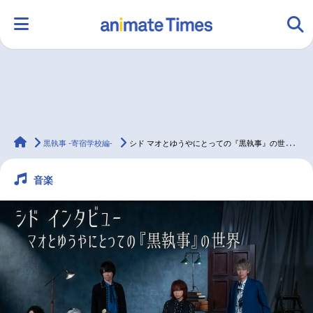
HOME
ランキング
アニメ
声優
animateTimes
ラジオ
みんなの声
グッズ
映画
黒執事 -寄宿学校編-
シド マオとゆうやにとっての『黒執事』の世界／インタビュー
音楽
マンガ・ラノベ
ゲーム・アプリ
音楽
コスプレ
2.5次元
配信・Vtuber
トレンド
無料マンガ
最新記事一覧
アニメ記事一覧
声優記事一覧