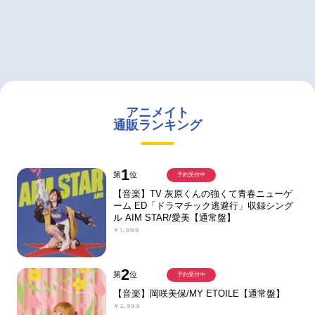
アニメイト
通販ランキング
1
第
位
予約受付中
【音楽】TV 灰原くんの強くて青春ニューゲ
ーム ED「ドラマチック逃避行」収録シング
ル AIM STAR/愛美【通常盤】
￥1,999
2
第
位
予約受付中
【音楽】岡咲美保/MY ETOILE【通常盤】
￥2,999