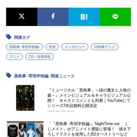
関連タグ
黒執事 -寄宿学校編-
音楽
インタビュー
2026春アニメ
アニメ
CD・音楽情報
黒執事 -寄宿学校編- 関連ニュース
『ミュージカル「黒執事」～緑の魔女と人狼の
森～』メインビジュアル＆キャラビジュアル公
開！ キャストコメントも到着｜YouTubeにて
シリーズ7作品無料公開決定
2025-06-09 13:05
「『黒執事 -寄宿学校編-』NightTime ver. く
じメイト」がアニメイト通販に登場！ 描き下
ろしイラストを使用したB2タペストリーなど