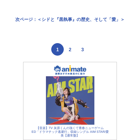
次ページ：＜シドと『黒執事』の歴史、そして「愛」＞
1
2
3
【音楽】TV 灰原くんの強くて青春ニューゲーム
ED「ドラマチック逃避行」収録シングル AIM STAR/愛
美【通常盤】