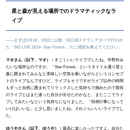
輔シエル・ファントムハイヴ：坂本
真綾エドガー・レドモンド：渡部俊
星と森が見える場所でのドラマティックなラ
樹ロレンス・ブルーアー：榎木淳弥
ハーマン・グリーンヒル：武内駿輔
イブ
グレゴリー・バイオレット：橘龍丸
モーリス・コール：堀江瞬クレイト
ン：石毛翔弥チェスロック：戸谷菊
――まずは5月18、19日に山梨・河口湖ステラシアターで行われ
之介ヨハン・アガレス：速水奨マク
た「SID LIVE 2024 -Star Forest-」のご感想を教えてください。
ミラン：白石晴香スタッフ原作：枢
やな（掲載月刊「Gファンタジー」ス
マオさん（以下、マオ）：
すごくいいライブでしたね。半野外み
クウェア・エニックス刊）監督：岡
たいな場所なのですが、「Star Forest」というタイトル通り星と
田堅二朗シリーズ構成：吉野弘幸キ
森に囲まれてみんなと美味しい空気を吸いながらというコンセプ
ャラクターデザイン：清水祐実サブ
トのライブなんですけど。ライブもそうですがライブ以外の時間
キャラクターデザイン：髙田晃総
もずっと自然に囲まれてリラックスした気持ちで挑めたので普段
作...
のライブとはまた違った自分が出せたのかなと。またここでライ
ブしてみたいなという気持ちになりました。「恒例行事になって
いけばいいな」と少し思いましたね。それぐらいいいライブでし
た。
ゆうやさん（以下、ゆうや）：
最高に楽しかったですよ。自分た