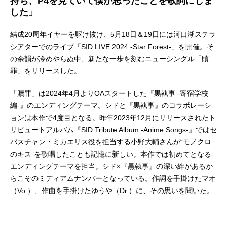
持ち、P4を見ていて僕が思ったことを歌詞にしま
した」
結成20周年イヤーを駆け抜け、5月18日＆19日には河口湖ステラ
シアターでのライブ「SID LIVE 2024 -Star Forest-」を開催。そ
の余韻が冷めやらぬ中、新たな一歩を刻むニューシングル「贖
罪」をリリースした。
「贖罪」は2024年4月よりOAスタートした『黒執事 -寄宿学校
編-』のエンディングテーマ。シドと『黒執事』のコラボレーシ
ョンは本作で4度目となる。昨年2023年12月にリリースされたト
リビュートアルバム『SID Tribute Album -Anime Songs-』ではセ
バスチャン・ミカエリス役を担当する小野大輔さんが“モノクロ
のキス”を歌唱したことも記憶に新しい。本作では初めてとなる
エンディングテーマを担当。シド×『黒執事』の深い絆があるか
らこそのミディアムナンバーとなっている。作詞を手掛けたマオ
（Vo.）、作曲を手掛けたゆうや（Dr.）に、その思いを聞いた。