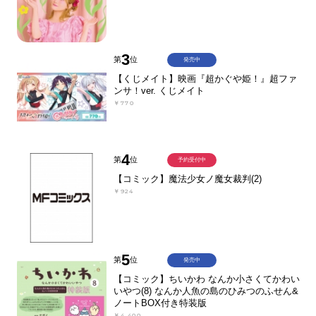
3
第
位
発売中
【くじメイト】映画『超かぐや姫！』超ファ
ンサ！ver. くじメイト
￥770
4
第
位
予約受付中
【コミック】魔法少女ノ魔女裁判(2)
￥924
5
第
位
発売中
【コミック】ちいかわ なんか小さくてかわい
いやつ(8) なんか人魚の島のひみつのふせん&
ノートBOX付き特装版
￥4,400