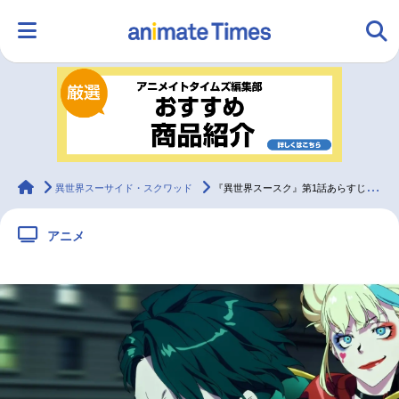
HOME
ランキング
アニメ
声優
ラジオ
みんなの声
グッズ
映画
animateTimes
異世界スーサイド・スクワッド
『異世界スースク』第1話あらすじ＆先行場面カット、追加声優に上田燿司ら4名発表
アニメ
マンガ・ラノベ
ゲーム・アプリ
音楽
コスプレ
2.5次元
配信・Vtuber
トレンド
無料マンガ
最新記事一覧
アニメ記事一覧
声優記事一覧