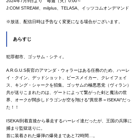
2024年7月9日より 毎週（火）0:00～
J:COM STREAM、milplus、TELASA、イッツコムオンデマンド
※放送、配信日時は予告なく変更になる場合がございます。
あらすじ
犯罪都市、ゴッサム・シティ。
A.R.G.U.S長官のアマンダ・ウォラーはある任務のため、ハーレ
イ・クイン、デッドショット、ピースメイカー、クレイフェイ
ス、キング・シャークを招集。ゴッサムの極悪悪党（ヴィラン）
共が送りこまれたのは、ゲートによって繋がった剣と魔法の世
界、オークが闊歩しドラゴンが空を翔ける″異世界＝ISEKAI″だっ
た！！
ISEKAI到着直後から暴走するハーレイ達だったが、王国の兵隊に
捕まり監獄送りに。
首に装着された爆弾の爆発まであと72時間…。