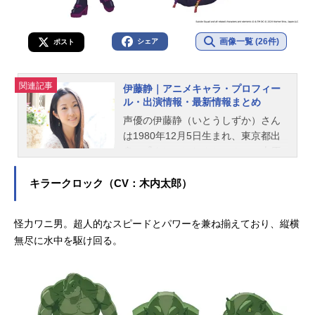
画像一覧 (26件)
シェア
ポスト
関連記事
伊藤静｜アニメキャラ・プロフィー
ル・出演情報・最新情報まとめ
声優の伊藤静（いとうしずか）さん
は1980年12月5日生まれ、東京都出
身。『クレヨンしんちゃん』の大原
ななこ役をはじめ、『ハヤテのごと
く！』の桂ヒナギク役など、人気作
キラークロック（CV：木内太郎）
品のキャラクターを多く演じていま
す。こちらでは、伊藤静さんのオス
怪力ワニ男。超人的なスピードとパワーを兼ね揃えており、縦横
スメ記事をご紹介！
無尽に水中を駆け回る。