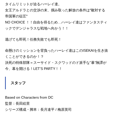
タイムリミットが迫るハーレイ達。
女王アルドラとの交渉の末、掴み取った解放の条件は″敵対する
帝国軍の征圧″
NO CHOICE ！！自由を得るため…ハーレイ達はファンタスティ
ックでデンジャラスな戦地へ向かう！！
逃げても即死！任務失敗でも即死！
命懸けのミッションを背負ったハーレイ達はこのISEKAIを生き抜
くことができるのか！？
決死の特殊部隊＝スーサイド・スクワッドのド派手な”暴”険譚が
今、幕を開ける！LET'S PARTY！！
スタッフ
Based on Characters from DC
監督：長田絵里
シリーズ構成・脚本：長月達平 / 梅原英司