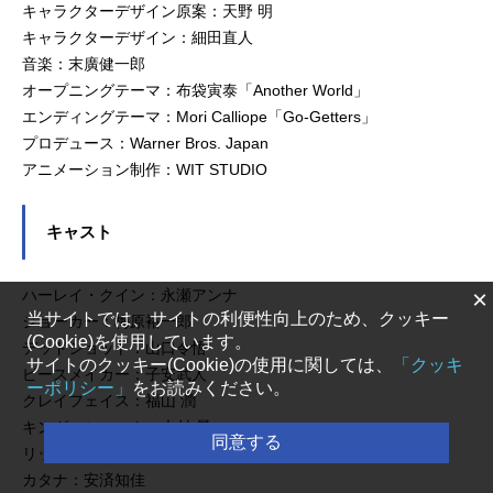
キャラクターデザイン原案：天野 明
キャラクターデザイン：細田直人
音楽：末廣健一郎
オープニングテーマ：布袋寅泰「Another World」
エンディングテーマ：Mori Calliope「Go-Getters」
プロデュース：Warner Bros. Japan
アニメーション制作：WIT STUDIO
キャスト
×
ハーレイ・クイン：永瀬アンナ
当サイトでは、サイトの利便性向上のため、クッキー
ジョーカー：梅原裕一郎
(Cookie)を使用しています。
デッドショット：山口令悟
サイトのクッキー(Cookie)の使用に関しては、
「クッキ
ピースメイカー：子安武人
ーポリシー」
をお読みください。
クレイフェイス：福山 潤
キング・シャーク：木村 昴
同意する
リック・フラッグ：八代 拓
カタナ：安済知佳