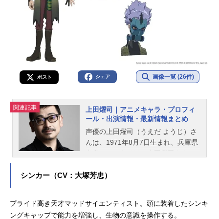
画像一覧 (26件)
シェア
ポスト
関連記事
上田燿司｜アニメキャラ・プロフィ
ール・出演情報・最新情報まとめ
声優の上田燿司（うえだ ようじ）さ
んは、1971年8月7日生まれ、兵庫県
出身。こちらでは、上田燿司さんの
オススメ記事をご紹介！
シンカー（CV：大塚芳忠）
プライド高き天才マッドサイエンティスト。頭に装着したシンキ
ングキャップで能力を増強し、生物の意識を操作する。