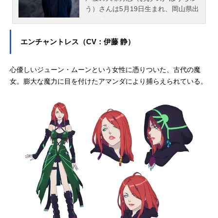
う）さんは5月19日生まれ、岡山県出
身。『NARUTO -ナルト-』の自来也
役をはじめ、『鬼滅の刃』の鱗滝左
近次役など、人気作品のキャラクタ
エンチャントレス（CV：伊藤 静）
ーを多く演じています。こちらで
は、大塚芳忠さんのオススメ記事を
心優しいジューン・ムーンという女性に憑りついた、古代の魔
ご紹介！
女。膨大な魔力に目を付けたアマンダにより捕らえられている。