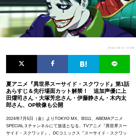
アニメ映画一覧
実写化映画一覧
今期アニメ曜日別一覧
春アニメ
夏アニメ
2024-06-21 21:00
秋アニメ
冬アニメ
男性声優/女性声優一覧
FOLLOW US
夏アニメ『異世界スーサイド・スクワッド』第1話
あらすじ＆先行場面カット解禁！ 追加声優に上
田燿司さん・大塚芳忠さん・伊藤静さん・木内太
郎さん、OP映像も公開
2024年7月5日（金）よりTOKYO MX、BS11、ABEMAアニメ
SPECIAL３チャンネルにて放送となる、TVアニメ『異世界スー
サイド・スクワッド』。DCコミックス『スーサイド・スクワッ