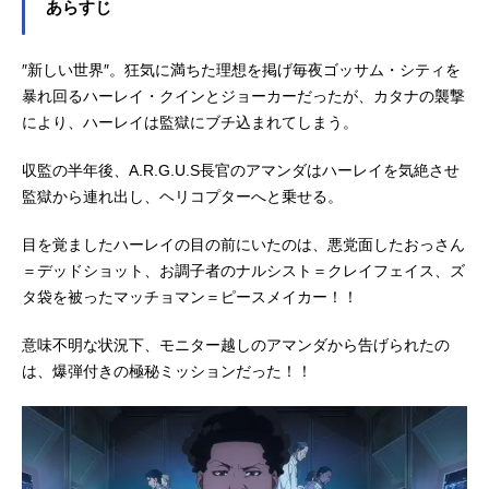
あらすじ
″新しい世界″。狂気に満ちた理想を掲げ毎夜ゴッサム・シティを
暴れ回るハーレイ・クインとジョーカーだったが、カタナの襲撃
により、ハーレイは監獄にブチ込まれてしまう。
収監の半年後、A.R.G.U.S長官のアマンダはハーレイを気絶させ
監獄から連れ出し、ヘリコプターへと乗せる。
目を覚ましたハーレイの目の前にいたのは、悪党面したおっさん
＝デッドショット、お調子者のナルシスト＝クレイフェイス、ズ
タ袋を被ったマッチョマン＝ピースメイカー！！
意味不明な状況下、モニター越しのアマンダから告げられたの
は、爆弾付きの極秘ミッションだった！！