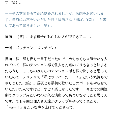
す（笑）。
ーーその衣装を着て朗読劇をされましたが、感想をお願いしま
す。事前に台本をいただいた時「日向さん『HEY、YO!』」と書
いてあって驚きました（笑）。
日向：
（笑）。まず様子がおかしい人がでてきて……。
一同：
ズッチャン、ズッチャン♪
日向：
私、昼も夜も一番手だったので、めちゃくちゃ気合いを入
れていて。私のテンション感で住人さん達のノリもきっと決まる
だろうし、こっちのみんなのテンション感も私で決まると思って
いたので、ノリノリで「私はラッパーだ……！」という気持ちで
やりました（笑）。昼夜とも最初の歌いだしのパートをやらせて
いただいたんですけど、すごく楽しかったです！ 今までの朗読
劇でクラップみたいなのが入る演出ってあまりなかったと思うん
です。でも今回は住人さん達がクラップをやってくれたり、
「Fuー！」みたいな声を上げてくださって。