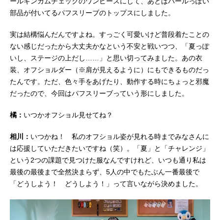
ールギンガムチェックのワンピースにして、あとはパールっぽい
部品が付いてるパフスリーブのトップスにしました。
実は結構悩んだんですよね。すっごく可愛いけど普段着たことの
ない感じだったから大丈夫かなという不安と戦いつつ、「夏っぽ
いし、ステージの上だし……」と思い切ってみました。あの衣
装、オフショルダー（※肩が見えるように）にもできるものだっ
たんです。ただ、色々手をあげたり、動作する時にちょっと邪魔
だったので、今回はパフスリーブっていう形にしました。
橘：
いつかオフショル見せてね？
相川：
いつかね！ 私のオフショル姿が見れる時までみなさんに
は応援していただきたいですね（笑）。「夏」と「チャレンジ」
という2つの課題で見つけた服なんですけれど、いつも通り私は
最後の最後まで全然決まらず、5人の中でもたぶん一番最後で
「どうしよう！ どうしよう！」って言いながら決めました。