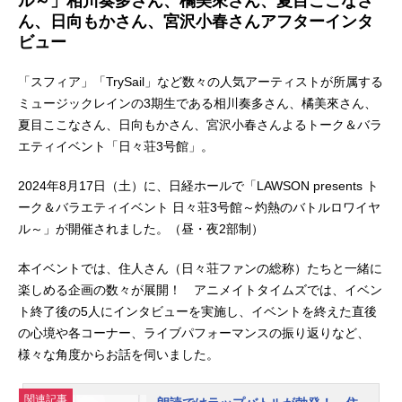
ル～」相川奏多さん、橘美來さん、夏目ここなさ
ん、日向もかさん、宮沢小春さんアフターインタ
ビュー
「スフィア」「TrySail」など数々の人気アーティストが所属する
ミュージックレインの3期生である相川奏多さん、橘美來さん、
夏目ここなさん、日向もかさん、宮沢小春さんよるトーク＆バラ
エティイベント「⽇々荘3号館」。
2024年8月17日（土）に、日経ホールで「LAWSON presents ト
ーク＆バラエティイベント 日々荘3号館～灼熱のバトルロワイヤ
ル～」が開催されました。（昼・夜2部制）
本イベントでは、住人さん（日々荘ファンの総称）たちと一緒に
楽しめる企画の数々が展開！ アニメイトタイムズでは、イベン
ト終了後の5人にインタビューを実施し、イベントを終えた直後
の心境や各コーナー、ライブパフォーマンスの振り返りなど、
様々な角度からお話を伺いました。
関連記事