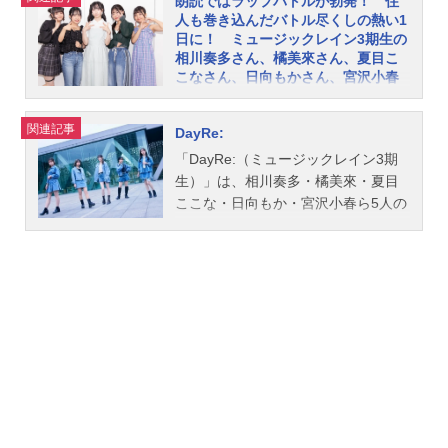
朗読ではラップバトルが勃発！ 住
人も巻き込んだバトル尽くしの熱い1
日に！ ミュージックレイン3期生の
相川奏多さん、橘美來さん、夏目こ
こなさん、日向もかさん、宮沢小春
さんによる「日々荘3号館～灼熱のバ
トルロワイヤル～」夜の部レポート
関連記事
DayRe:
「第3回ミュージックレインスーパー
「DayRe:（ミュージックレイン3期
声優オーディション」で合格した、
生）」は、相川奏多・橘美來・夏目
相川奏多さん、橘美來さん、夏目こ
ここな・日向もか・宮沢小春ら5人の
こなさん、日向もかさん、宮沢小春
女性声優によるガールズユニット。
さんからなる「ミュージックレイン3
こちらではメンバーのプロフィー
期生」。2024年8月17日・日経ホー
ル・出演作やインタビュー・日々荘3
ルにて、「日々荘3号館」の12回目の
号館のレポート記事などをご紹介し
公演「LAWSONpresentsトーク＆バ
ます。
ラエティイベント日々荘3号館～灼熱
のバトルロワイヤル～」が開催され
ました。まるでライブかのような盛
り上がりを見せた朗読劇、ご褒美感
強めの新コーナー、そして住人さん
を巻き込んだゲームバトル。タイト