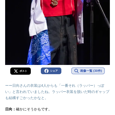
画像一覧 (30件)
シェア
ポスト
ーー日向さんの衣装は4人からも「一番それ（ラッパー）っぽ
い」と言われていましたね。ラッパー衣装を脱いだ時のギャップ
も結構すごかったかなと。
日向：
確かにそうかもです。