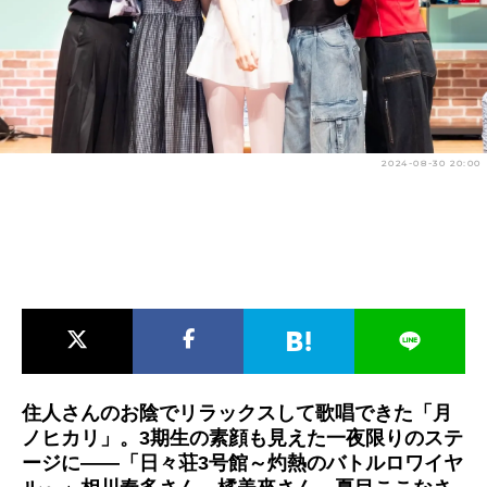
アニメ映画一覧
実写化映画一覧
今期アニメ曜日別一覧
春アニメ
夏アニメ
2024-08-30 20:00
秋アニメ
冬アニメ
男性声優/女性声優一覧
FOLLOW US
住人さんのお陰でリラックスして歌唱できた「月
ノヒカリ」。3期生の素顔も見えた一夜限りのステ
ージに――「日々荘3号館～灼熱のバトルロワイヤ