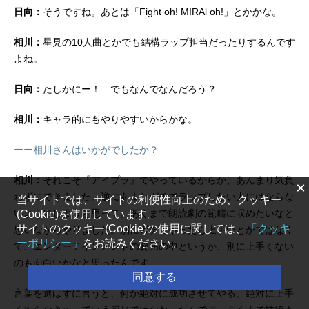
日向：
そうですね。あとは「Fight oh! MIRAl oh!」とかかな。
相川：
星見の10人曲とかでも結構ラップ担当だったりするんです
よね。
日向：
たしかにー！ でもなんでなんだろう？
相川：
キャラ的にもやりやすいからかな。
ーー相川さんはいかがでしたか？
相川：
それこそ『アイプラ』でやっているからか、あんまり気負
×
わずにできました。逆にあまりガチでラップしたい人にはならな
当サイトでは、サイトの利便性向上のため、クッキー
いようにしようと思って。あくまで朗読劇の範疇に収めたいなと
(Cookie)を使用しています。
サイトのクッキー(Cookie)の使用に関しては、
「クッキ
思いながらやりました。別にガチでやったら上手いとかではなく
ーポリシー」
をお読みください。
て、エンターテインメントの範囲の中というか、別に上手くない
のも面白いかなと思ったんです。
同意する
言葉を選ばずに言うと、何か絶対に成功させてやる、絶対に上手