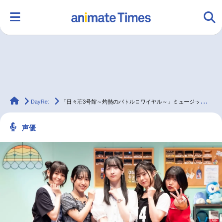
HOME
ランキング
アニメ
声優
animateTimes
ラジオ
みんなの声
グッズ
映画
DayRe:
「日々荘3号館～灼熱のバトルロワイヤル～」ミュージックレイン3期生インタビュー
声優
マンガ・ラノベ
ゲーム・アプリ
音楽
コスプレ
2.5次元
配信・Vtuber
トレンド
無料マンガ
最新記事一覧
アニメ記事一覧
声優記事一覧