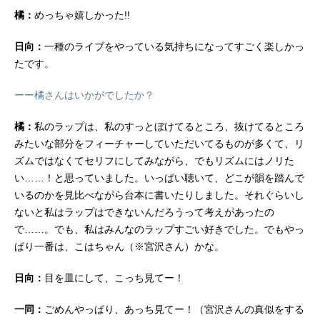
橘：
めっちゃ嬉しかった!!
日向：
一種のライブをやっている気持ちになってすごく楽しかっ
たです。
ーー橘さんはいかがでしたか？
橘：
私のラップは、私のすっとぼけてるところ、抜けてるところ
みたいな部分をフィーチャーしていただいてるものが多くて、リ
ズムではなくてセリフにしてみながら、でもリズムにはノリた
い……！と思っていました。いっぱい聴いて、どこが韻を踏んで
いるのかを見比べながら台本に書いたりしました。それぐらいし
ないと私はラップはできないんだろうって考えがあったの
で……。でも、私はみんなのラップすごい好きでした。でもやっ
ぱり一番は、こはちゃん（※宮沢さん）かな。
日向：
目を皿にして、こっち見てー！
一同：
ごめんやっぱり、あっち見てー！（宮沢さんの真似をする