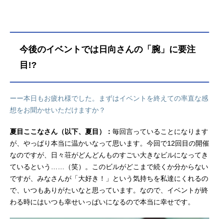
ルに因んで最初から最後まで「バト
ル」尽くしだった本イベント。今回
は夜の部のレポートをお届けしま
す。ラップバトル勃発!? 衣装に歌
に、終始住人さんが驚きっぱなしだ
今後のイベントでは日向さんの「腕」に要注
った朗読劇会場に着くなり、格闘ゲ
目!?
ームのBGMが鳴り響いているという
なんとも異様な光景の日々荘。異様
な光景は続きます。なんとラッパー
のようにHIPHOPスタイルの衣装に身
ーー本日もお疲れ様でした。まずはイベントを終えての率直な感
を包んだ5人がステージに登場。する
想をお聞かせいただけますか？
と、陽気な音楽が会場に鳴り響き、
日向さんが「♪ヘイ、YO！」と慣れ
夏目ここなさん（以下、夏目）：
毎回言っていることになります
た口調でラップをスタートしたので
が、やっぱり本当に温かいなって思います。今回で12回目の開催
す。続いて相川さん、夏目さん、橘
なのですが、日々荘がどんどんものすごい大きなビルになってき
さんもラップを披露。それぞれが自
ているという……（笑）。このビルがどこまで続くか分からない
分の名前と好きなものを詰め込んだ
ですが、みなさんが「大好き！」という気持ちを私達にくれるの
内容で、歌唱が終わると住人さん...
で、いつもありがたいなと思っています。なので、イベントが終
わる時にはいつも幸せいっぱいになるので本当に幸せです。