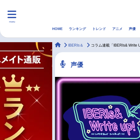
menu
HOME
ランキング
トレンド
アニメ
声優
HOME
ランキング
アニ
animateTimes
IBERIs＆
コラム連載「IBERIs& Wr
マンガ・ラノベ
ゲーム・アプリ
音楽
声優
最新記事一覧
アニメ記事一覧
声優記事一覧