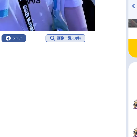
高橋美紀のおんぷの気持ち
TVアニメ『戦隊大失格』
♪ in アニメイトタイムズ
radio 大直会 2nd season
画像一覧 (3件)
シェア