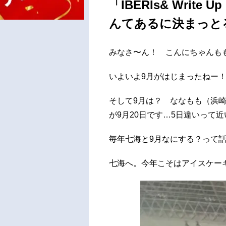
「IBERIs& Writ
んてあるに決まっと
みなさ〜ん！ こんにちゃんもも
いよいよ9月がはじまったねー
そして9月は？ ななもも（浜崎
が9月20日です…5日違いって
毎年七海と9月なにする？って
七海へ。今年こそはアイスケーキ