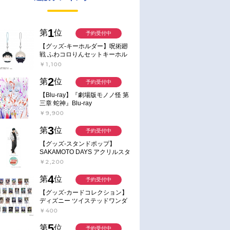
1
第
位
予約受付中
【グッズ-キーホルダー】呪術廻
戦 ふわコロりんセットキーホル
ダー【アニメイト特典付】
￥1,100
2
第
位
予約受付中
【Blu-ray】『劇場版モノノ怪 第
三章 蛇神』Blu-ray
￥9,900
3
第
位
予約受付中
【グッズ-スタンドポップ】
SAKAMOTO DAYS アクリルスタ
ンド～Sunny Afternoon～ 4.南雲
￥2,200
4
第
位
予約受付中
【グッズ-カードコレクション】
ディズニー ツイステッドワンダ
ーランド ランダムカードコレク
￥400
ション クラブ・ウェアver.
5
第
位
予約受付中