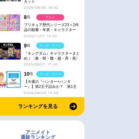
カット
2026/08/05 18:02
8
位
アニメ
プリキュア歴代シリーズ23＋2作
品の順番・年表・キャラクター
【2025年版】
2025/11/27 10:30
9
位
マンガ・ラノベ
『キングダム』キャラクターまと
め｜〈秦・韓・魏・趙・斉・燕〉
2025/08/21 17:00
10
位
マンガ・ラノベ
【今週の『ハンター×ハンタ
ー』】第2王子詰みか？ 第1王
子と第4王子が対峙「発令」＜
2026/08/03 14:40
No.416＞
ランキングを見る
アニメイト
通販ランキング