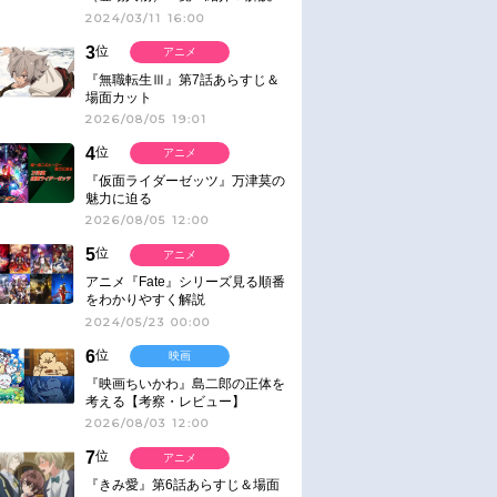
2024/03/11 16:00
3
位
アニメ
『無職転生Ⅲ』第7話あらすじ＆
場面カット
2026/08/05 19:01
4
位
アニメ
『仮面ライダーゼッツ』万津莫の
魅力に迫る
2026/08/05 12:00
5
位
アニメ
アニメ『Fate』シリーズ見る順番
をわかりやすく解説
2024/05/23 00:00
6
位
映画
『映画ちいかわ』島二郎の正体を
考える【考察・レビュー】
2026/08/03 12:00
7
位
アニメ
『きみ愛』第6話あらすじ＆場面