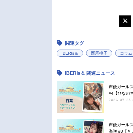
関連タグ
IBERIs＆
西尾桃子
コラム
IBERIs＆ 関連ニュース
声優ガールズユニ
#4【ひなの
2026-07-23 
声優ガールズユニ
海咲 #3【