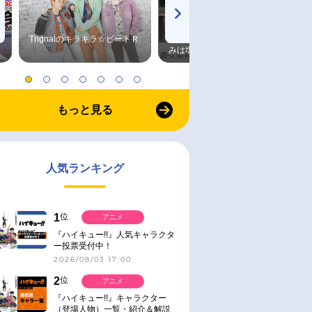
Trignalのキラキラ☆ビートＲ
森久保祥太郎×浪川大輔 つま
みは塩だけ
もっと見る
人気ランキング
1
位
アニメ
『ハイキュー!!』人気キャラクタ
ー投票受付中！
2026/08/03 17:00
2
位
アニメ
『ハイキュー!!』キャラクター
（登場人物）一覧・紹介＆解説