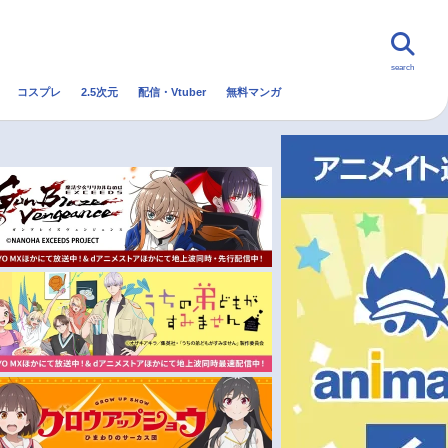
search
コスプレ
2.5次元
配信・Vtuber
無料マンガ
んなの声
グッズ
映画
・Vtuber
トレンド
無料マンガ
秋アニメ
冬アニメ