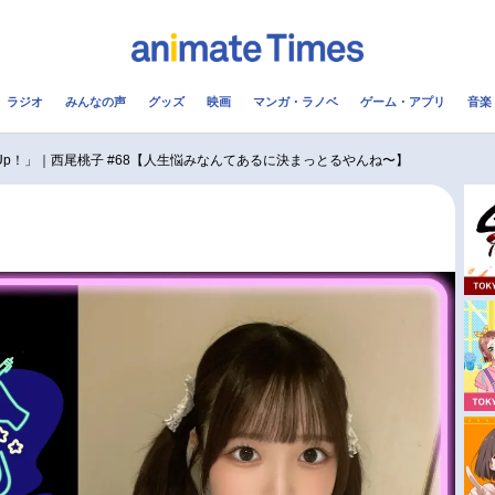
ラジオ
みんなの声
グッズ
映画
マンガ・ラノベ
ゲーム・アプリ
音楽
メ
声優
ラジオ
み
ite Up！」｜西尾桃子 #68【人生悩みなんてあるに決まっとるやんね〜】
コスプレ
2.5次元
配信
アニメ映画一覧
今期アニメ曜日別一覧
実写化映画一覧
春アニメ
男性声優/女性声優一覧
夏アニメ
FOLLOW US