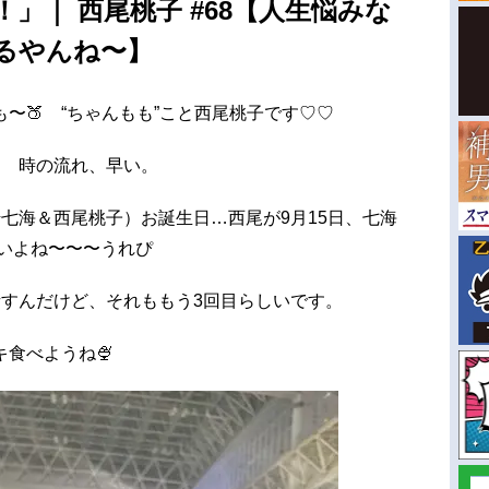
e Up！」｜ 西尾桃子 #68【人生悩みな
るやんね〜】
〜🍑 “ちゃんもも”こと西尾桃子です♡♡
！ 時の流れ、早い。
七海＆西尾桃子）お誕生日…西尾が9月15日、七海
近いよね〜〜〜うれぴ
話すんだけど、それももう3回目らしいです。
食べようね🍨