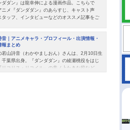
ンダダン』は龍幸伸による漫画作品。こちらで
アニメ『ダンダダン』のあらすじ、キャスト声
スタッフ、インタビューなどのオススメ記事をご
！
詩音｜アニメキャラ・プロフィール・出演情報・
情報まとめ
の若山詩音（わかやましおん）さんは、2月10日生
、千葉県出身。『ダンダダン』の綾瀬桃役をはじ
『リコリス・リコイル』の井ノ上たきな役など、
作品のキャラクターを多く演じています。こちら
、若山詩音さんのプロフィールと関連記事を紹介
す。