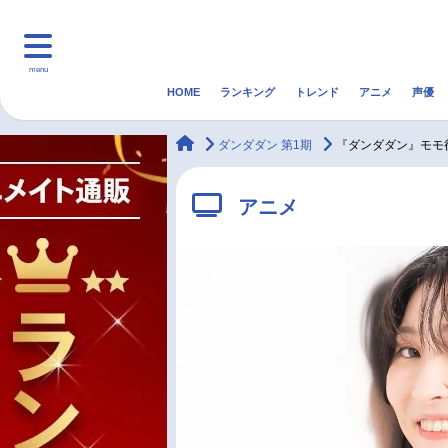
menu
HOME
ランキング
トレンド
アニメ
声優
HOME
ランキング
アニ
animateTimes
ダンダダン 第1期
『ダンダダン』モモ
マンガ・ラノベ
ゲーム・アプリ
音楽
アニメ
最新記事一覧
アニメ記事一覧
声優記事一覧