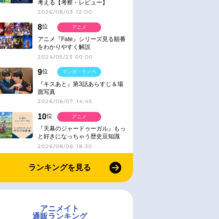
考える【考察・レビュー】
2026/08/03 12:00
8
位
アニメ
アニメ『Fate』シリーズ見る順番
をわかりやすく解説
2024/05/23 00:00
9
位
マンガ・ラノベ
『キスあと』第3話あらすじ＆場
面写真
2026/08/07 14:45
10
位
アニメ
『天幕のジャードゥーガル』もっ
と好きになっちゃう歴史豆知識
2026/08/06 18:30
ランキングを見る
アニメイト
通販ランキング