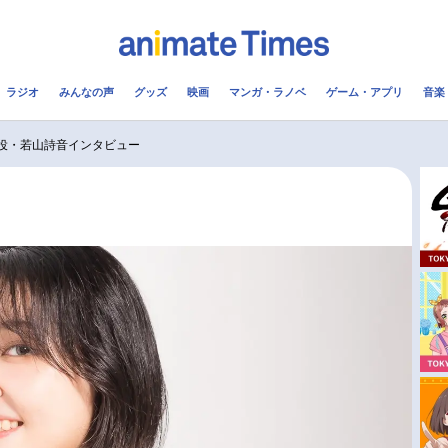
ラジオ
みんなの声
グッズ
映画
マンガ・ラノベ
ゲーム・アプリ
音楽
メ
声優
ラジオ
み
役・若山詩音インタビュー
コスプレ
2.5次元
配信
アニメ映画一覧
今期アニメ曜日別一覧
実写化映画一覧
春アニメ
男性声優/女性声優一覧
夏アニメ
FOLLOW US