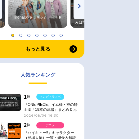
Trignalのキラキラ☆ビートＲ
森久保祥太郎×浪川大輔 つま
みは塩だけ
もっと見る
人気ランキング
1
位
マンガ・ラノベ
『ONE PIECE』イム様・神の騎
士団「19本の武器」まとめ＆元
ネタ
2026/08/06 16:30
2
位
アニメ
『ハイキュー!!』キャラクター
（登場人物）一覧・紹介＆解説