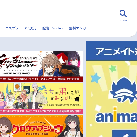
search
コスプレ
2.5次元
配信・Vtuber
無料マンガ
んなの声
グッズ
映画
・Vtuber
トレンド
無料マンガ
秋アニメ
冬アニメ