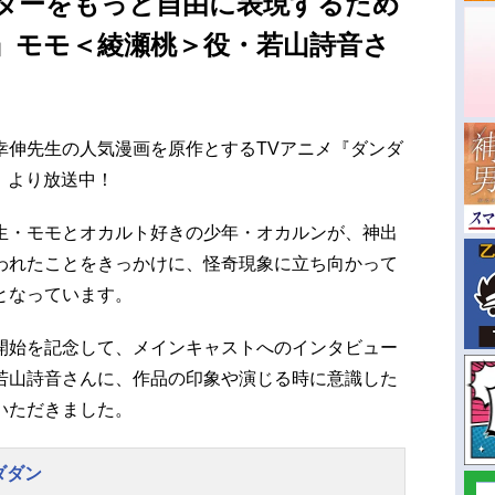
ターをもっと自由に表現するため
』モモ＜綾瀬桃＞役・若山詩音さ
幸伸先生の人気漫画を原作とするTVアニメ『ダンダ
木）より放送中！
生・モモとオカルト好きの少年・オカルンが、神出
われたことをきっかけに、怪奇現象に立ち向かって
となっています。
開始を記念して、メインキャストへのインタビュー
若山詩音さんに、作品の印象や演じる時に意識した
いただきました。
ダダン