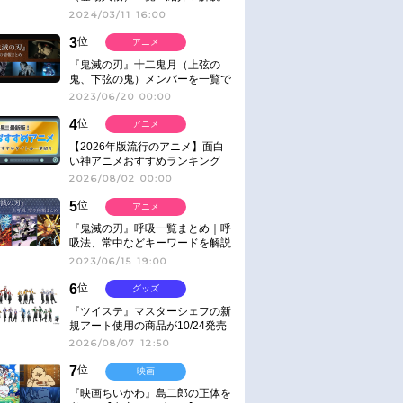
2024/03/11 16:00
3
位
アニメ
『鬼滅の刃』十二鬼月（上弦の
鬼、下弦の鬼）メンバーを一覧で
紹介＆解説（登場鬼の情報まと
2023/06/20 00:00
め）
4
位
アニメ
【2026年版流行のアニメ】面白
い神アニメおすすめランキング
【名作・話題作】｜ジャンル別人
2026/08/02 00:00
気作品をピックアップ
5
位
アニメ
『鬼滅の刃』呼吸一覧まとめ｜呼
吸法、常中などキーワードを解説
2023/06/15 19:00
6
位
グッズ
『ツイステ』マスターシェフの新
規アート使用の商品が10/24発売
2026/08/07 12:50
7
位
映画
『映画ちいかわ』島二郎の正体を