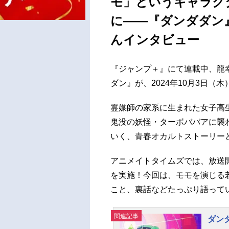
モ」というキャラク
に――『ダンダダン
んインタビュー
『ジャンプ＋』にて連載中、龍
ダン』が、2024年10月3日（
霊媒師の家系に生まれた女子高
鬼没の妖怪・ターボババアに襲
いく、青春オカルトストーリー
アニメイトタイムズでは、放送
を実施！今回は、モモを演じる
こと、裏話などたっぷり語って
関連記事
ダン