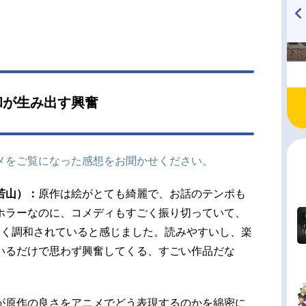
TVアニメ『戦隊大失格』
ハイキュー!! 烏野高校放送部!
radio 大直会 2nd season
和が生み出す興奮
メをご覧になった感想をお聞かせください。
若山）：
原作は絵がとても綺麗で、お話のテンポも
ホラーなのに、コメディもすごく振り切っていて、
まく調和されていると感じました。読みやすいし、楽
いるだけで思わず興奮してくる、すごい作品だな
が原作の良さをアニメでどう表現するのかを綿密に