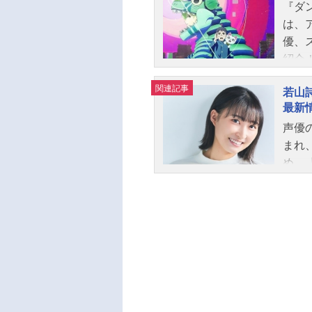
『ダ
は、
優、
紹介
関連記事
若山
最新
声優
まれ
め、
人気
では
しま