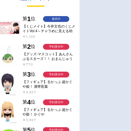
1
第
位
発売中
【くじメイト】今井文也のくじメ
イトVol.4～チャラめに見える幼
馴染、実は一途で独占欲が強いん
￥1,100
です～
2
第
位
予約受付中
【グッズ-マスコット】あんさん
ぶるスターズ！！ おまんじゅう
にぎにぎマスコット ねくすと2
￥770
Hbox
3
第
位
予約受付中
【フィギュア】るかっぷ 超かぐ
や姫！ 酒寄彩葉
￥3,927
4
第
位
予約受付中
【フィギュア】るかっぷ 超かぐ
や姫！ かぐや
￥3,927
5
第
位
予約受付中