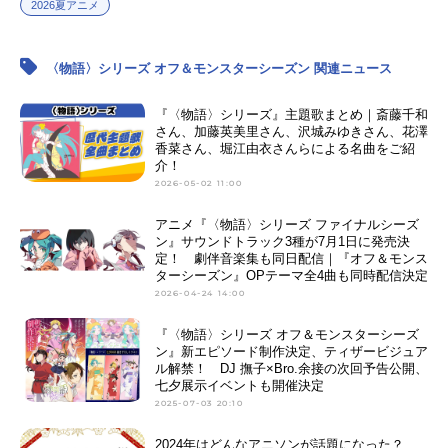
2026夏アニメ
〈物語〉シリーズ オフ＆モンスターシーズン 関連ニュース
『〈物語〉シリーズ』主題歌まとめ｜斎藤千和
さん、加藤英美里さん、沢城みゆきさん、花澤
香菜さん、堀江由衣さんらによる名曲をご紹
介！
2026-05-02 11:00
アニメ『〈物語〉シリーズ ファイナルシーズ
ン』サウンドトラック3種が7月1日に発売決
定！ 劇伴音楽集も同日配信｜『オフ＆モンス
ターシーズン』OPテーマ全4曲も同時配信決定
2026-04-24 14:00
『〈物語〉シリーズ オフ＆モンスターシーズ
ン』新エピソード制作決定、ティザービジュア
ル解禁！ DJ 撫子×Bro.余接の次回予告公開、
七夕展示イベントも開催決定
2025-07-03 20:10
2024年はどんなアニソンが話題になった？