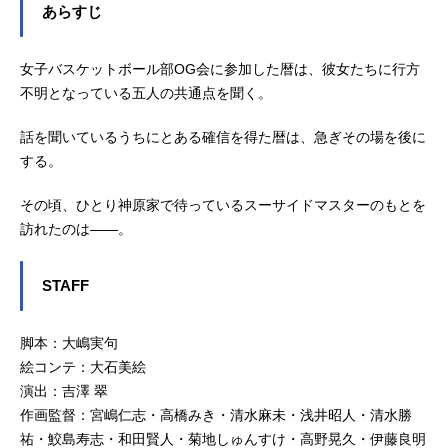
あらすじ
陽子忍野忍：坂本真綾デストピア・
ヴィルトゥオーゾ・スーサイドマス
ター：深見梨加トロピカレスク・ホ
女子バスケットボール部OG会に参加した暦は、彼女たちに行方
ームアヴェイヴ・ドッグストリング
不明となっている五人の共通点を聞く。
ス：平川大輔スタッフ原作：西尾維
新キャラクター原案：VOFAN総監
話を聞いているうちにとある確信を得た暦は、急ぎその場を後に
督：新房昭之監督：吉澤翠シリーズ
する。
構成：東冨耶子 新房昭之脚本：大
嶋実句キャラクターデザイン・総作
その頃、ひとり神原家で待っているスーサイドマスターのもとを
画監督：渡辺明夫総作画監督：杉山
訪れたのは――。
延寛 宮井加奈 山村洋貴美術監
督：飯島...
STAFF
脚本：大嶋実句
絵コンテ：大石美絵
演出：吉澤 翠
作画監督：宮嶋仁志・高橋みき・清水麻未・浅井昭人・清水勝
祐・鮫島寿志・和田賢人・菊地しゅんすけ・高野晃久・伊藤良明