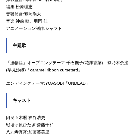
編集:松原理恵
音響監督:鶴岡陽太
音楽:神前 暁、羽岡 佳
アニメーション制作:シャフト
主題歌
「撫物語」オープニングテーマ:千石撫子(花澤香菜)、斧乃木余接
(早見沙織)「caramel ribbon cursetard」
エンディングテーマ:YOASOBI「UNDEAD」
キャスト
阿良々木暦:神谷浩史
戦場ヶ原ひたぎ:斎藤千和
八九寺真宵:加藤英美里