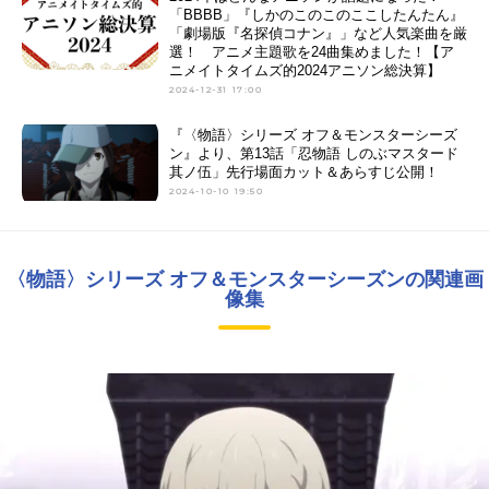
「BBBB」『しかのこのこのここしたんたん』
「劇場版『名探偵コナン』」など人気楽曲を厳
選！ アニメ主題歌を24曲集めました！【ア
ニメイトタイムズ的2024アニソン総決算】
2024-12-31 17:00
『〈物語〉シリーズ オフ＆モンスターシーズ
ン』より、第13話「忍物語 しのぶマスタード
其ノ伍」先行場面カット＆あらすじ公開！
2024-10-10 19:50
〈物語〉シリーズ オフ＆モンスターシーズンの関連画
像集