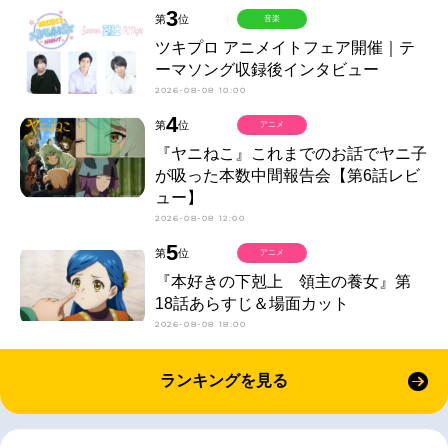
3
第
位
音楽
ツキプロ アニメイトフェア開催｜テ
ーマソング収録後インタビュー
2026-08-08 10:00
4
第
位
アニメ
『ヤニねこ』これまでのお話でヤニ子
が吸った本数中間報告会【第6話レビ
ュー】
2026-08-08 12:00
5
第
位
アニメ
『本好きの下剋上 領主の養女』第
18話あらすじ＆場面カット
2026-08-08 18:00
ランキングを見る