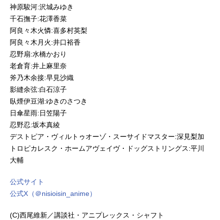
神原駿河:沢城みゆき
千石撫子:花澤香菜
阿良々木火憐:喜多村英梨
阿良々木月火:井口裕香
忍野扇:水橋かおり
老倉育:井上麻里奈
斧乃木余接:早見沙織
影縫余弦:白石涼子
臥煙伊豆湖:ゆきのさつき
日傘星雨:日笠陽子
忍野忍:坂本真綾
デストピア・ヴィルトゥオーゾ・スーサイドマスター:深見梨加
トロピカレスク・ホームアヴェイヴ・ドッグストリングス:平川
大輔
公式サイト
公式X（＠nisioisin_anime）
(C)西尾維新／講談社・アニプレックス・シャフト