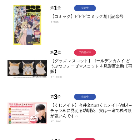
1
第
位
発売中
【コミック】ビビビコミック創刊記念号
￥935
2
第
位
予約受付中
【グッズ-マスコット】ゴールデンカムイ ど
うぶつフォーゼマスコット 4.尾形百之助【再
販】
￥1,980
3
第
位
発売中
【くじメイト】今井文也のくじメイトVol.4～
チャラめに見える幼馴染、実は一途で独占欲
が強いんです～
￥1,100