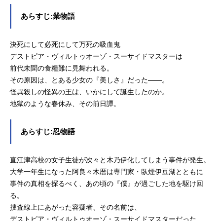
あらすじ:業物語
決死にして必死にして万死の吸血鬼
デストピア・ヴィルトゥオーゾ・スーサイドマスターは
前代未聞の食糧難に見舞われる。
その原因は、とある少女の『美しさ』だった――。
怪異殺しの怪異の王は、いかにして誕生したのか。
地獄のような春休み、その前日譚。
あらすじ:忍物語
直江津高校の女子生徒が次々と木乃伊化してしまう事件が発生。
大学一年生になった阿良々木暦は専門家・臥煙伊豆湖とともに
事件の真相を探るべく、あの頃の『僕』が過ごした地を駆け回
る。
捜査線上にあがった容疑者、その名前は、
デストピア・ヴィルトゥオーゾ・スーサイドマスターだった