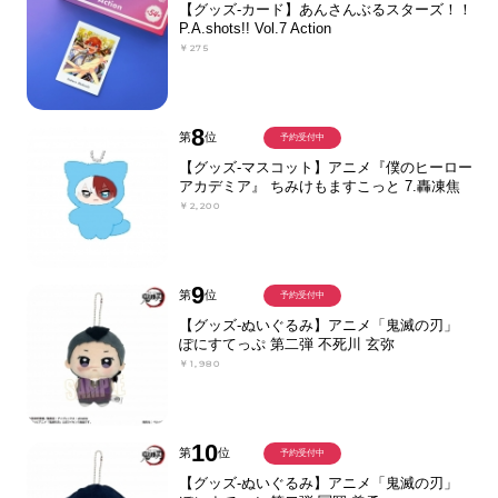
【グッズ-カード】あんさんぶるスターズ！！
P.A.shots!! Vol.7 Action
￥275
8
第
位
予約受付中
【グッズ-マスコット】アニメ『僕のヒーロー
アカデミア』 ちみけもますこっと 7.轟凍焦
￥2,200
9
第
位
予約受付中
【グッズ-ぬいぐるみ】アニメ「鬼滅の刃」
ぽにすてっぷ 第二弾 不死川 玄弥
￥1,980
10
第
位
予約受付中
【グッズ-ぬいぐるみ】アニメ「鬼滅の刃」