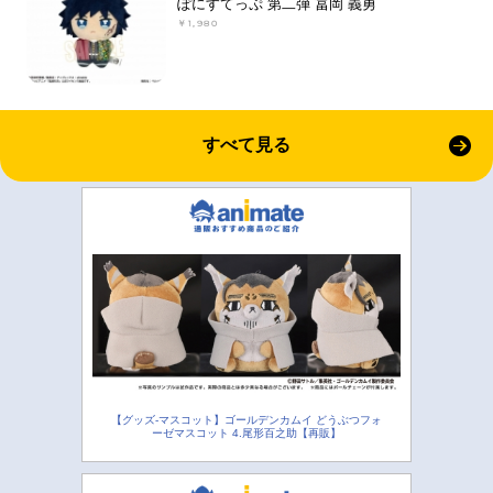
ぽにすてっぷ 第二弾 冨岡 義勇
￥1,980
すべて見る
【グッズ-マスコット】ゴールデンカムイ どうぶつフォ
ーゼマスコット 4.尾形百之助【再販】