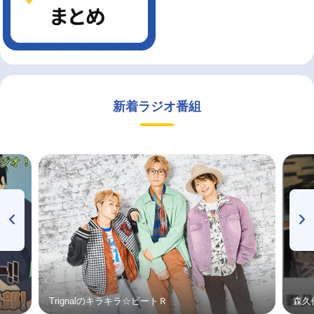
新着ラジオ番組
Trignalのキラキラ☆ビートＲ
森久