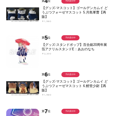
4
第
位
予約受付中
【グッズ-マスコット】ゴールデンカムイ ど
うぶつフォーゼマスコット 5.月島軍曹【再
販】
￥1,980
5
第
位
予約受付中
【グッズ-スタンドポップ】百合姫20周年展
箔アクリルスタンドE：あおのなち
￥2,200
6
第
位
予約受付中
【グッズ-マスコット】ゴールデンカムイ ど
うぶつフォーゼマスコット 6.鯉登少尉【再
販】
￥1,980
7
第
位
予約受付中