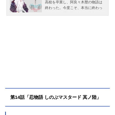
高校を卒業し、阿良々木暦の物語は
終わった。今度こそ、本当に終わっ
た。しかし暦に助けられた彼女たち
の物語は、終わってはいなかった。
青春の中でもがく彼女たちの、前日
譚、あるいは後日談。作品名〈物
語〉シリーズオフ＆モンスターシー
ズン放送形態配信シリーズ〈物語〉
シリーズスケジュール2024年7月6日
（土）〜10月19日（土）ABEMAにて
【TV放送】2024年9月29日（日）～
2024年12月29日（日）TOKYOMX・
BS11ほか話数全14話キャスト阿良々
木暦：神谷浩史戦場ヶ原ひたぎ：斎
藤千和八九寺真宵：加藤英美里神原
駿河：沢城みゆき千石撫子：花澤香
菜阿良々木火憐：喜多村英梨阿良々
第14話「忍物語 しのぶマスタード 其ノ陸」
木月火：井口裕香忍野扇：水橋かお
り老倉育：井上麻里奈斧乃木余接：
早見沙織影縫余弦：白石涼子臥煙伊
豆湖：ゆきのさつき日傘星雨：日笠