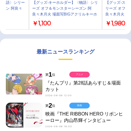
〈物語〉シリー
【グッズ-キーホルダー】〈物語〉シリ
【グッズ-スタ
ーズン 阿良々
ーズ オフ＆モンスターシーズン 阿
リーズ オフ＆
良々木月火 場面写BIGアクリルキーホ
良々木月火 場
ルダー
ド
￥1,100
￥1,980
最新ニュースランキング
1
第
位
アニメ
『たんプリ』第28話あらすじ＆場面
カット
2026-08-08 12:00
2
第
位
映画
映画『THE RIBBON HERO リボンヒ
ーロー』内山昂輝インタビュー
2026-08-08 18:00