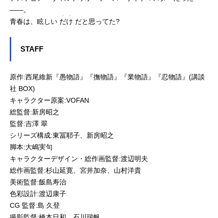
――。
・・
青春は、眩しい
だけ
だと思ってた?
STAFF
原作:西尾維新『愚物語』『撫物語』『業物語』『忍物語』(講談
社 BOX)
キャラクター原案:VOFAN
総監督:新房昭之
監督:吉澤 翠
シリーズ構成:東冨耶子、新房昭之
脚本:大嶋実句
キャラクターデザイン・総作画監督:渡辺明夫
総作画監督:杉山延寛、宮井加奈、山村洋貴
美術監督:飯島寿治
色彩設計:渡辺康子
CG 監督:島 久登
撮影監督:橋本日和、石川瑞帆