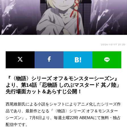
アニメ映画一覧
実写化映画一覧
今期アニメ曜日別一覧
春アニメ
夏アニメ
2024-10-17 21:20
秋アニメ
冬アニメ
男性声優/女性声優一覧
FOLLOW US
『〈物語〉シリーズ オフ＆モンスターシーズン』
より、第14話「忍物語 しのぶマスタード 其ノ陸」
先行場面カット＆あらすじ公開！
西尾維新氏による小説をシャフトによりアニメ化したシリーズ作
品であり、最新作となる『〈物語〉シリーズ オフ＆モンスター
シーズン』。7月6日より、毎週土曜22時 ABEMAにて無料・独占
配信中です。