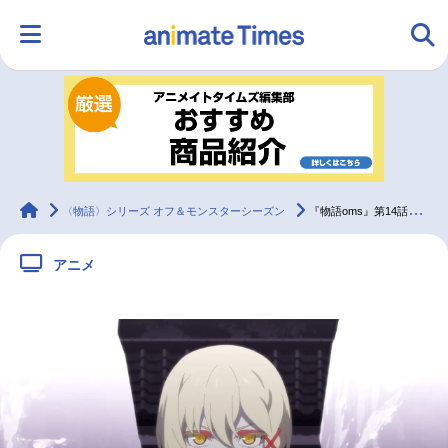
HOME
ランキング
アニメ
声優
ラジオ
みんなの声
グッズ
映画
animateTimes
〈物語〉シリーズ オフ＆モンスターシーズン
『物語oms』第14話「忍物語 しのぶマスタード 其ノ陸」先行場面カット＆あらすじ
アニメ
マンガ・ラノベ
ゲーム・アプリ
音楽
コスプレ
2.5次元
配信・Vtuber
トレンド
無料マンガ
最新記事一覧
アニメ記事一覧
声優記事一覧