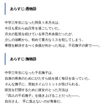
あらすじ:愚物語
中学三年生になった阿良々木月火は、
今日も変わらぬ日常を過ごしていた。
月火の監視を続けている斧乃木余接だったが、
少しの油断から、初めて重大なミスを犯してしまう。
事態を解決するべく余接が向かった先は、千石撫子の家で――。
あらすじ:撫物語
中学三年生になった千石撫子は、
自身の将来のためにひたすら絵を描く毎日を送っていた。
そんな撫子に、突如タイムリミットが告げられる。
状況を打開するために彼女のとった方法は
『四人の千石撫子』を描き上げることだった――。
・・・・・・
自分さえ、
手に負えない
のが青春だ。