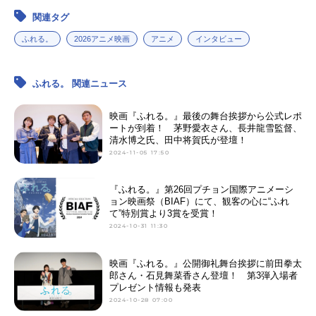
関連タグ
ふれる。
2026アニメ映画
アニメ
インタビュー
ふれる。 関連ニュース
映画『ふれる。』最後の舞台挨拶から公式レポ
ートが到着！ 茅野愛衣さん、長井龍雪監督、
清水博之氏、田中将賀氏が登壇！
2024-11-05 17:50
『ふれる。』第26回プチョン国際アニメーシ
ョン映画祭（BIAF）にて、観客の心に“ふれ
て”特別賞より3賞を受賞！
2024-10-31 11:30
映画『ふれる。』公開御礼舞台挨拶に前田拳太
郎さん・石見舞菜香さん登壇！ 第3弾入場者
プレゼント情報も発表
2024-10-28 07:00