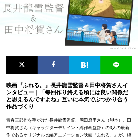
アニメ映画一覧
実写化映画一覧
今期アニメ曜日別一覧
春アニメ
夏アニメ
2024-10-23 17:00
秋アニメ
冬アニメ
男性声優/女性声優一覧
FOLLOW US
映画『ふれる。』長井龍雪監督＆田中将賀さんイ
ンタビュー｜「毎回作り終える頃には良い関係だ
と思えるんですよね」互いに本気でぶつかり合う
作品づくり
青春三部作を手がけた長井龍雪監督、岡田麿里さん（脚本）、田
中将賀さん（キャラクターデザイン・総作画監督）の3人の最新
作であるオリジナル長編アニメーション映画『ふれる。』が、絶