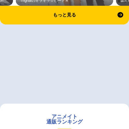
on
Trignalのキラキラ☆ビートＲ
森久
もっと見る
アニメイト
通販ランキング