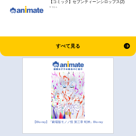
【コミック】セブンティーンシロップス(2)
￥924
すべて見る
【Blu-ray】『劇場版モノノ怪 第三章 蛇神』Blu-ray