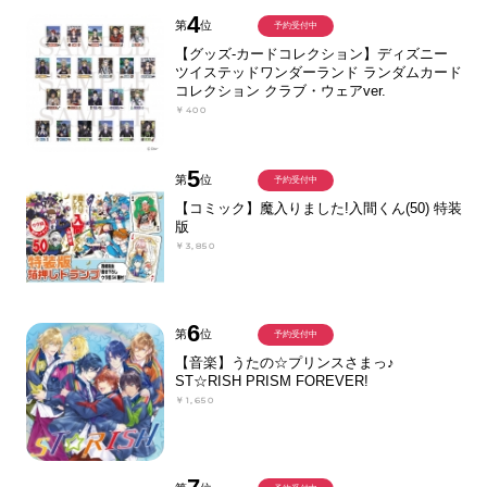
4
第
位
予約受付中
【グッズ-カードコレクション】ディズニー
ツイステッドワンダーランド ランダムカード
コレクション クラブ・ウェアver.
￥400
5
第
位
予約受付中
【コミック】魔入りました!入間くん(50) 特装
版
￥3,850
6
第
位
予約受付中
【音楽】うたの☆プリンスさまっ♪
ST☆RISH PRISM FOREVER!
￥1,650