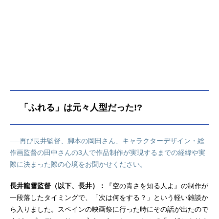
南：石見舞菜香脇田：皆川猿時島田
公平：津田健次郎茅野愛衣櫻井孝宏
田村睦心瀬戸麻沙美豊崎愛生小形満
水瀬いのり内山昂輝若山詩音江口拓
也大塚芳忠平野文スタッフ監督：長
井龍雪脚本：岡田麿里キャラクター
デザイン・総作画監督：田中将賀音
楽：横山克 TeddyLoid 監督助手：
森山博幸プロップデザイン：髙田晃
美術設定：塩澤良憲 榊枝利行（ア
「ふれる」は元々人型だった!?
ートチーム・コンボイ）美術監督：
小柏弥生色彩設計：中島和子撮影監
督：佐久間悠也CGディレクター：渡
──再び長井監督、脚本の岡田さん、キャラクターデザイン・総
邉啓太（サブリメイション）編集：
作画監督の田中さんの3人で作品制作が実現するまでの経緯や実
西山茂音響監督：明田川仁制作：Clo
際に決まった際の心境をお聞かせください。
verWorks配給：東宝 アニプレック
ス製作幹事：アニプレックス STOR
長井龍雪監督（以下、長井）：
Yinc.製作：「ふれる。」製作委員会
『空の青さを知る人よ』の制作が
主題歌「モノトーン」YOASOBI公開
一段落したタイミングで、「次は何をする？」という軽い雑談か
開始年＆季節2024アニメ映画(C)202
ら入りました。スペインの映画祭に行った時にその話が出たので
4FURERUPROJECT『ふれる。』公