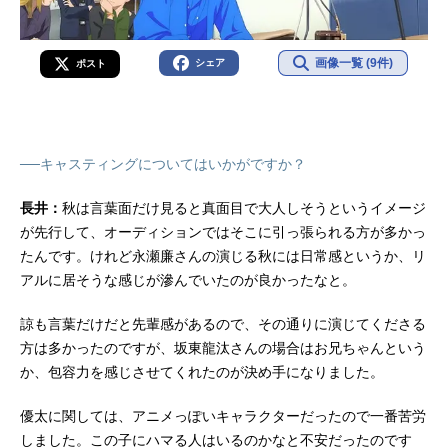
画像一覧 (9件)
シェア
ポスト
──キャスティングについてはいかがですか？
長井：
秋は言葉面だけ見ると真面目で大人しそうというイメージ
が先行して、オーディションではそこに引っ張られる方が多かっ
たんです。けれど永瀬廉さんの演じる秋には日常感というか、リ
アルに居そうな感じが滲んでいたのが良かったなと。
諒も言葉だけだと先輩感があるので、その通りに演じてくださる
方は多かったのですが、坂東龍汰さんの場合はお兄ちゃんという
か、包容力を感じさせてくれたのが決め手になりました。
優太に関しては、アニメっぽいキャラクターだったので一番苦労
しました。この子にハマる人はいるのかなと不安だったのです