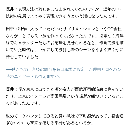
長井：
表現方法の難しさに悩まされていたのですが、近年のCG
技術の発展でようやく実現できそうという話になったんです。
田中：
制作に入っていただいたサブリメイションというCG会社
さんが、とても良い波を作ってくださったんです。遠慮なく海岸
線でキャラクターたちのお芝居を見せられるなと。作画で波を描
いていた時代は、いかにして波打ち際のシーンをうまく描くかに
苦心していました。
──秋たちの上京後の舞台を高田馬場に設定した理由とロケハン
時のエピソードも伺えますか。
長井：
僕が東京に出てきた頃の友人が西武新宿線沿線に住んでい
たり、上京のイメージと高田馬場という場所が紐づいているとこ
ろがあったんです。
改めてロケハンをしてみると良い意味で下町感があって、都会過
ぎない中にも東京を感じる部分があるというか。