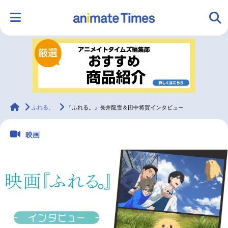
HOME
ランキング
アニメ
声優
ラジオ
みんなの声
グッズ
映画
animateTimes
ふれる。
『ふれる。』長井龍雪＆田中将賀インタビュー
映画
マンガ・ラノベ
ゲーム・アプリ
音楽
コスプレ
2.5次元
配信・Vtuber
トレンド
無料マンガ
最新記事一覧
アニメ記事一覧
声優記事一覧