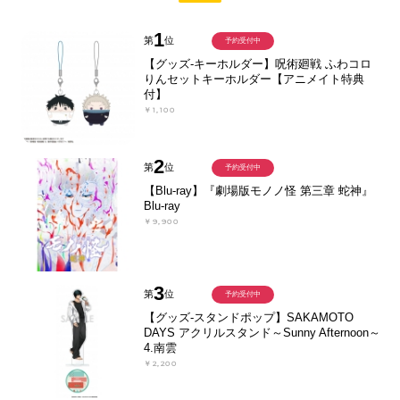
1
第
位
予約受付中
【グッズ-キーホルダー】呪術廻戦 ふわコロ
りんセットキーホルダー【アニメイト特典
付】
￥1,100
2
第
位
予約受付中
【Blu-ray】『劇場版モノノ怪 第三章 蛇神』
Blu-ray
￥9,900
3
第
位
予約受付中
【グッズ-スタンドポップ】SAKAMOTO
DAYS アクリルスタンド～Sunny Afternoon～
4.南雲
￥2,200