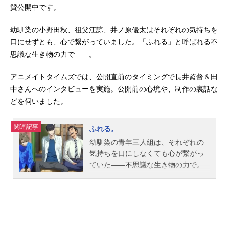
賛公開中です。
幼馴染の小野田秋、祖父江諒、井ノ原優太はそれぞれの気持ちを
口にせずとも、心で繋がっていました。「ふれる」と呼ばれる不
思議な生き物の力で――。
アニメイトタイムズでは、公開直前のタイミングで長井監督＆田
中さんへのインタビューを実施。公開前の心境や、制作の裏話な
どを伺いました。
関連記事
ふれる。
幼馴染の青年三人組は、それぞれの
気持ちを口にしなくても心が繋がっ
ていた――不思議な生き物の力で。
作品名ふれる。放送形態劇場版アニ
メスケジュール2024年10月4日
（金）キャスト小野田秋：永瀬廉祖
父江諒：坂東龍汰井ノ原優太：前田
拳太郎鴨沢樹里：白石晴香浅川奈