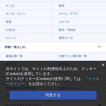
グッズ
映画
マンガ・ラノベ
ゲーム・アプリ
音楽
コスプレ
2.5次元
配信・Vtuber
トレンド
無料マンガ
特集/一覧まとめ
最新記事一覧
今期アニメ曜日別一覧
×
春アニメ
夏アニメ
当サイトでは、サイトの利便性向上のため、クッキー
秋アニメ
冬アニメ
(Cookie)を使用しています。
サイトのクッキー(Cookie)の使用に関しては、
「クッキ
アニメ記事一覧
声優記事一覧
ーポリシー」
をお読みください。
男性声優/女性声優一覧
声優×インタビュー
同意する
声優×レポート
アニメイトタイムズについて