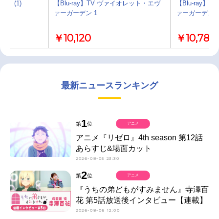
。(1)
【Blu-ray】TV ヴァイオレット・エヴ
【Blu-ray
ァーガーデン 1
ァーガーデン 
￥10,120
￥10,780
最新ニュースランキング
1
第
位
アニメ
アニメ『リゼロ』4th season 第12話
あらすじ&場面カット
2026-08-05 23:30
2
第
位
アニメ
『うちの弟どもがすみません』寺澤百
花 第5話放送後インタビュー【連載】
2026-08-06 12:00