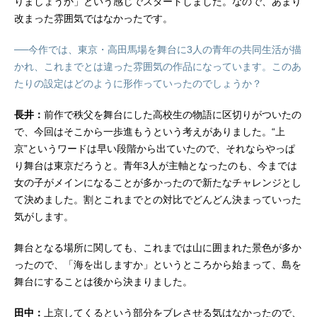
りましょうか」という感じでスタートしました。なので、あまり
改まった雰囲気ではなかったです。
──今作では、東京・高田馬場を舞台に3人の青年の共同生活が描
かれ、これまでとは違った雰囲気の作品になっています。このあ
たりの設定はどのように形作っていったのでしょうか？
長井：
前作で秩父を舞台にした高校生の物語に区切りがついたの
で、今回はそこから一歩進もうという考えがありました。“上
京”というワードは早い段階から出ていたので、それならやっぱ
り舞台は東京だろうと。青年3人が主軸となったのも、今までは
女の子がメインになることが多かったので新たなチャレンジとし
て決めました。割とこれまでとの対比でどんどん決まっていった
気がします。
舞台となる場所に関しても、これまでは山に囲まれた景色が多か
ったので、「海を出しますか」というところから始まって、島を
舞台にすることは後から決まりました。
田中：
上京してくるという部分をブレさせる気はなかったので、