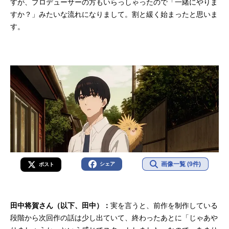
すが、プロデューサーの方もいらっしゃったので「一緒にやりま
式サイト『ふれる。』公式Twitter動
すか？」みたいな流れになりまして。割と緩く始まったと思いま
画配信情報【PR】※本ページは動画
す。
配信サービスのプロモーションが含
まれてい...
画像一覧 (9件)
シェア
ポスト
田中将賀さん（以下、田中）：
実を言うと、前作を制作している
段階から次回作の話は少し出ていて、終わったあとに「じゃあや