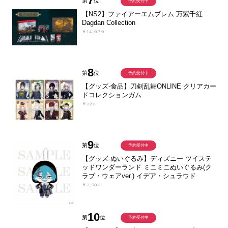
7
第
位
予約受付中
【NS2】ファイアーエムブレム 万紫千紅
Dagdan Collection
￥14,979
8
第
位
予約受付中
【グッズ-食品】刀剣乱舞ONLINE クリアカー
ドコレクションガム
￥220
9
第
位
予約受付中
【グッズ-ぬいぐるみ】ディズニー ツイステ
ッドワンダーランド ミニミニぬいぐるみ(ク
ラブ・ウェアver.) イデア・シュラウド
￥2,500
10
第
位
予約受付中