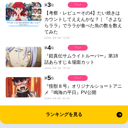
3
第
位
アニメ
【考察・レビューその4】たい焼きは
カウントしてええんかな？｜『さよな
らララ』でララが食べた魚の数を数え
てみた
2026-08-06 12:30
4
第
位
アニメ
『鎧真伝サムライトルーパー』第18
話あらすじ＆場面カット
2026-08-06 19:00
5
第
位
アニメ
『怪獣８号』オリジナルショートアニ
メ『鳴海の平日』PV公開
2026-08-05 20:30
ランキングを見る