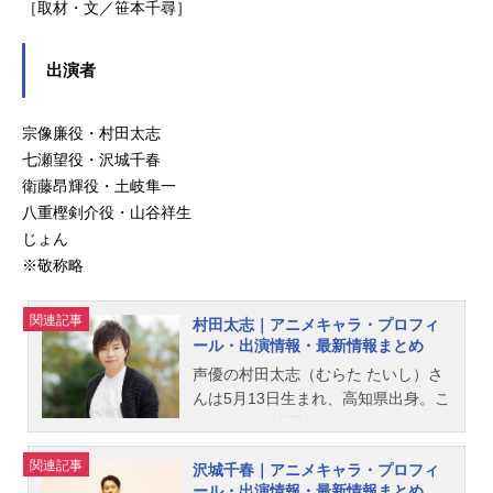
［取材・文／笹本千尋］
出演者
宗像廉役・村田太志
七瀬望役・沢城千春
衛藤昂輝役・土岐隼一
八重樫剣介役・山谷祥生
じょん
※敬称略
関連記事
村田太志｜アニメキャラ・プロフィ
ール・出演情報・最新情報まとめ
声優の村田太志（むらた たいし）さ
んは5月13日生まれ、高知県出身。こ
ちらでは、村田太志さんのオススメ
記事をご紹介！
関連記事
沢城千春｜アニメキャラ・プロフィ
ール・出演情報・最新情報まとめ