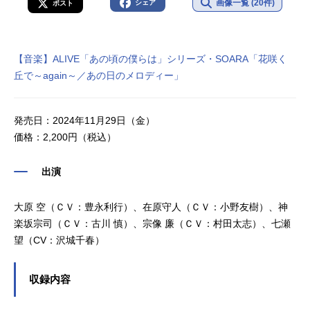
画像一覧 (20件)
シェア
ポスト
【音楽】ALIVE「あの頃の僕らは」シリーズ・SOARA「花咲く
丘で～again～／あの日のメロディー」
発売日：2024年11月29日（金）
価格：2,200円（税込）
出演
大原 空（ＣＶ：豊永利行）、在原守人（ＣＶ：小野友樹）、神
楽坂宗司（ＣＶ：古川 慎）、宗像 廉（ＣＶ：村田太志）、七瀬
望（CV：沢城千春）
収録内容