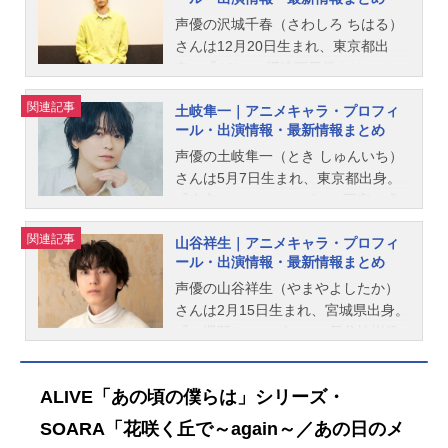
声優の沢城千春（さわしろ ちはる）
さんは12月20日生まれ、東京都出
身。『A3!』の摂津万里役をはじめ、
『ツキプロシリーズ』の七瀬望役な
関連記事
土岐隼一｜アニメキャラ・プロフィ
ど、人気作品のキャラクターを演じ
ール・出演情報・最新情報まとめ
ています。こちらでは、沢城千春さ
んのオススメ記事をご紹介！
声優の土岐隼一（とき しゅんいち）
さんは5月7日生まれ、東京都出身。
『東京リベンジャーズ』の羽宮一虎
役をはじめ、『プロジェクトセカイ
関連記事
山谷祥生｜アニメキャラ・プロフィ
カラフルステージ！ feat.初音ミク』
ール・出演情報・最新情報まとめ
の神代類役など、人気作品のキャラ
クターを多く演じています。こちら
声優の山谷祥生（やまやよしたか）
では、土岐隼一さんのオススメ記事
さんは2月15日生まれ、宮城県出身。
をご紹介！
『一週間フレンズ。』の長谷祐樹役
をはじめ、『呪術廻戦』の吉野順平
役などのキャラクターを演じていま
ALIVE「あの頃の僕らは」シリーズ・
す。こちらでは、山谷祥生さんのオ
ススメ記事をご紹介！
SOARA「花咲く丘で～again～／あの日のメ