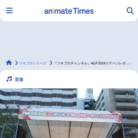
HOME
ランキング
アニメ
声優
animateTimes
ラジオ
みんなの声
グッズ
映画
ツキプロシリーズ
『ツキプロチャンネル』AGF2024ステージレポート
音楽
マンガ・ラノベ
ゲーム・アプリ
音楽
コスプレ
2.5次元
配信・Vtuber
トレンド
無料マンガ
最新記事一覧
アニメ記事一覧
声優記事一覧