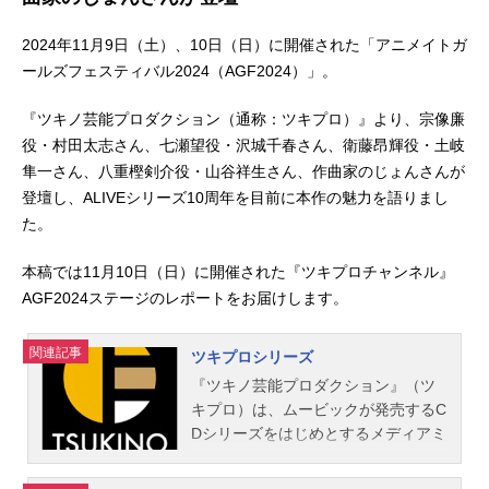
2024年11月9日（土）、10日（日）に開催された「アニメイトガ
ールズフェスティバル2024（AGF2024）」。
『ツキノ芸能プロダクション（通称：ツキプロ）』より、宗像廉
役・村田太志さん、七瀬望役・沢城千春さん、衛藤昂輝役・土岐
隼一さん、八重樫剣介役・山谷祥生さん、作曲家のじょんさんが
登壇し、ALIVEシリーズ10周年を目前に本作の魅力を語りまし
た。
本稿では11月10日（日）に開催された『ツキプロチャンネル』
AGF2024ステージのレポートをお届けします。
関連記事
ツキプロシリーズ
『ツキノ芸能プロダクション』（ツ
キプロ）は、ムービックが発売するC
Dシリーズをはじめとするメディアミ
ックス作品において登場する芸能事
務所。こちらでは、『ツキノ芸能プ