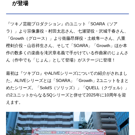
が登場
『ツキノ芸能プロダクション』のユニット「SOARA（ソア
ラ）」より宗像廉役・村田太志さん、七瀬望役・沢城千春さん、
「Growth（グロース）」より衛藤昂輝役・土岐隼一さん、八重
樫剣介役・山谷祥生さん、そして「SOARA」「Growth」ほか本
作の数多くの楽曲を滝沢章名義で手がけている作曲家のじょんさ
ん（作中でも「じょん」として登場）がステージに登壇！
最初は『ツキプロ』やALIVEシリーズについての紹介がされまし
た。ALIVEシリーズとは「SOARA」「Growth」2ユニットをまと
めたシリーズ。「SolidS（ソリッズ）」「QUELL（クヴェル）」
の2ユニットからなるSQシリーズと併せて2025年に10周年を迎
えます。