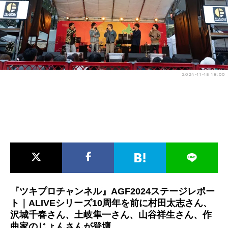
アニメ映画一覧
実写化映画一覧
今期アニメ曜日別一覧
春アニメ
夏アニメ
2024-11-15 18:00
秋アニメ
冬アニメ
男性声優/女性声優一覧
FOLLOW US
『ツキプロチャンネル』AGF2024ステージレポー
ト｜ALIVEシリーズ10周年を前に村田太志さん、
沢城千春さん、土岐隼一さん、山谷祥生さん、作
曲家のじょんさんが登壇