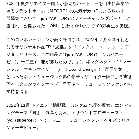
2021年夏クリエイター同士が必要なパートナーを自由に募集で
きるプラットホーム〔MECRE〕の人気ボカロPによる歌い手一
般募集において、jon-YAKITORYのフィーチャリングボーカルに
選ばれ、公開された「ONI」はわずか1か月で100万再生を突破。
このコラボレーションが高く評価され、2022年７月シユイ初と
なるオリジナル作品EP『思惟』を〔インクストゥエンター〕デ
ジタルリリース。この作品にはjon-YAKITORY(「シカバネー
ゼ」)、一二三 (「花が落ちたので、」)、柊マグネタイト(「マー
シャル・マキシマイザー」)、R Sound Design（「帝国少女」）
といったネットミュージック界の豪華クリエイター陣による書き
下ろし楽曲がラインナップ、早耳ネットミュージックファンから
支持を得る。
2022年11月TVアニメ『機動戦士ガンダム 水星の魔女』エンディ
ングテーマ「君よ 気高くあれ」＜サウンドプロデュース：
ryo（supercell）＞で、ソニー・ミュージックレーベルズよりメ
ジャーデビュー。