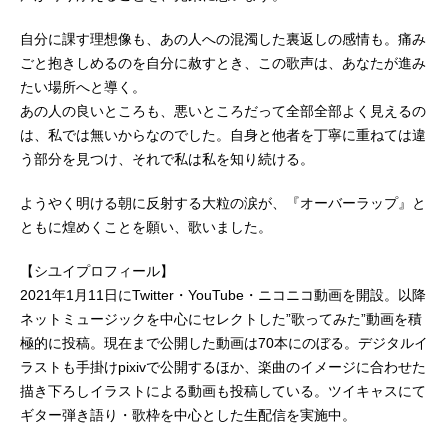
自分に課す理想像も、あの人への混濁した裏返しの感情も。痛み
ごと抱きしめるのを自分に赦すとき、この歌声は、あなたが進み
たい場所へと導く。
あの人の良いところも、悪いところだって全部全部よく見えるの
は、私では無いからなのでした。自身と他者を丁寧に重ねては違
う部分を見つけ、それで私は私を知り続ける。
ようやく明ける朝に反射する大粒の涙が、『オーバーラップ』と
ともに煌めくことを願い、歌いました。
【シユイプロフィール】
2021年1月11日にTwitter・YouTube・ニコニコ動画を開設。以降
ネットミュージックを中心にセレクトした”歌ってみた”動画を積
極的に投稿。現在まで公開した動画は70本にのぼる。デジタルイ
ラストも手掛けpixivで公開するほか、楽曲のイメージに合わせた
描き下ろしイラストによる動画も投稿している。ツイキャスにて
ギター弾き語り・歌枠を中心とした生配信を実施中。