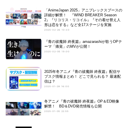
「AnimeJapan 2025」アニプレックスブースの
詳細が解禁！ 『WIND BREAKER Season
2』『リコリス・リコイル』『その着せ替え人
形は恋をする』など全17ステージを実施
2025-02-26 10:40
『青の祓魔師 終夜篇』amazarashiが歌うOPテ
ーマ「痛覚」のMVが公開！
2025-02-05 19:00
2025年冬アニメ『青の祓魔師 終夜篇』配信サ
ブスク情報まとめ！ どこで見られる？ 最速配
信は？
2025-01-28 16:00
冬アニメ『青の祓魔師 終夜篇』OP＆ED映像
解禁！ BD＆DVD発売情報も公開
2025-01-05 22:55