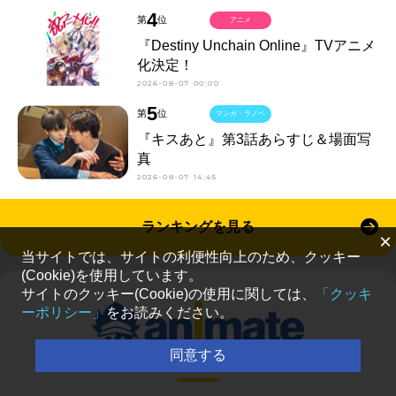
4
第
位
アニメ
『Destiny Unchain Online』TVアニメ
化決定！
2026-08-07 00:00
5
第
位
マンガ・ラノベ
『キスあと』第3話あらすじ＆場面写
真
2026-08-07 14:45
ランキングを見る
×
当サイトでは、サイトの利便性向上のため、クッキー
(Cookie)を使用しています。
サイトのクッキー(Cookie)の使用に関しては、
「クッキ
ーポリシー」
をお読みください。
同意する