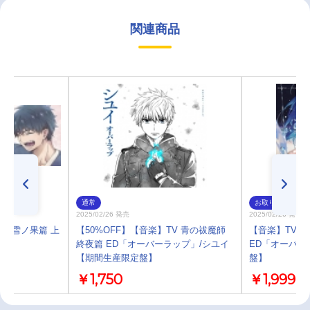
関連商品
通常
お取り寄せ
2025/02/26 発売
2025/02/26 発売
祓魔師 雪ノ果篇 上
【50%OFF】【音楽】TV 青の祓魔師
【音楽】TV 
終夜篇 ED「オーバーラップ」/シユイ
ED「オーバー
【期間生産限定盤】
盤】
￥1,750
￥1,999