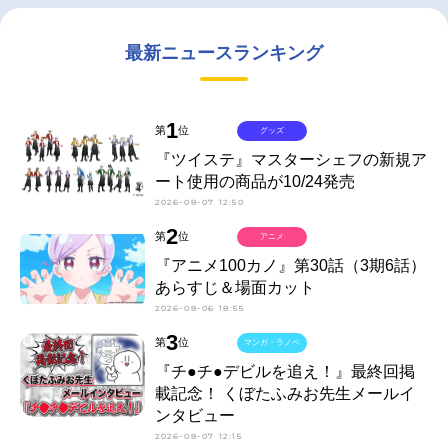
最新ニュースランキング
1
第
位
グッズ
『ツイステ』マスターシェフの新規ア
ート使用の商品が10/24発売
2026-08-07 12:50
2
第
位
アニメ
『アニメ100カノ』第30話（3期6話）
あらすじ＆場面カット
2026-08-06 18:55
3
第
位
マンガ・ラノベ
『チ●チ●デビルを追え！』最終回掲
載記念！ くぼたふみお先生メールイ
ンタビュー
2026-08-07 12:15