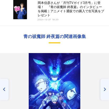
岡本信彦さんが「月刊TVガイド3月号」に登
場！ 『青の祓魔師 終夜篇』のインタビュー
を掲載｜アニメイト通販での購入で生写真をプ
レゼント
2024-12-27 18:20
青の祓魔師 終夜篇の関連画像集