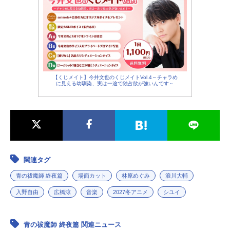
【くじメイト】今井文也のくじメイトVol.4～チャラめ
に見える幼馴染、実は一途で独占欲が強いんです～
関連タグ
青の祓魔師 終夜篇
場面カット
林原めぐみ
浪川大輔
入野自由
広橋涼
音楽
2027冬アニメ
シユイ
青の祓魔師 終夜篇 関連ニュース