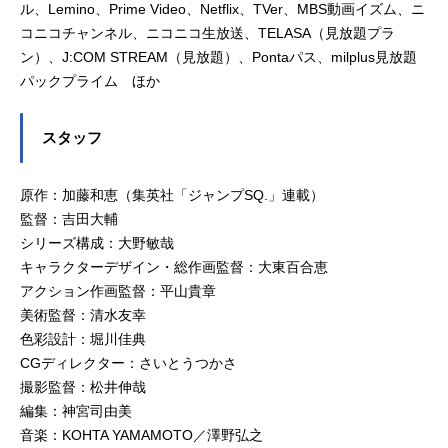
ル、Lemino、Prime Video、Netflix、TVer、MBS動画イズム、ニ
コニコチャンネル、ニコニコ生放送、TELASA（見放題プラ
ン）、J:COM STREAM（見放題）、Pontaパス、milplus見放題
パックプライム ほか
スタッフ
原作：加藤和恵（集英社「ジャンプSQ.」連載）
監督：吉田大輔
シリーズ構成：大野敏哉
キャラクターデザイン・総作画監督：大東百合恵
アクション作画監督：平山貴章
美術監督：清水友幸
色彩設計：堀川佳典
CGディレクター：さいとうつかさ
撮影監督：松井伸哉
編集：神宮司由美
音楽：KOHTA YAMAMOTO／澤野弘之