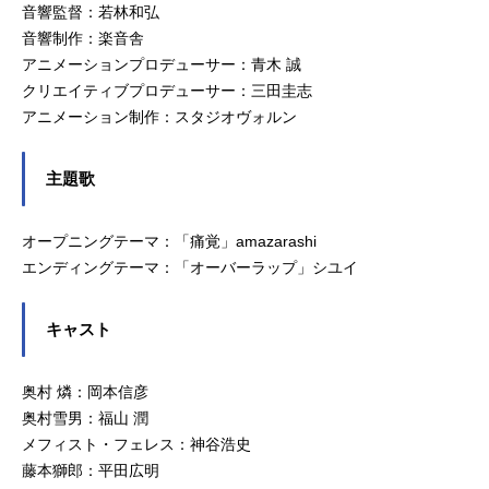
音響監督：若林和弘
音響制作：楽音舎
アニメーションプロデューサー：青木 誠
クリエイティブプロデューサー：三田圭志
アニメーション制作：スタジオヴォルン
主題歌
オープニングテーマ：「痛覚」amazarashi
エンディングテーマ：「オーバーラップ」シユイ
キャスト
奥村 燐：岡本信彦
奥村雪男：福山 潤
メフィスト・フェレス：神谷浩史
藤本獅郎：平田広明