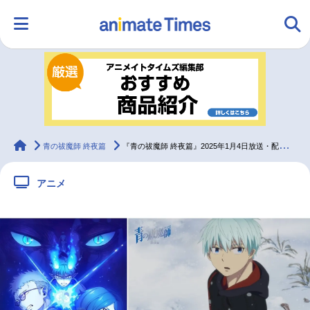
HOME
ランキング
アニメ
声優
ラジオ
みんなの声
グッズ
映画
animateTimes
青の祓魔師 終夜篇
『青の祓魔師 終夜篇』2025年1月4日放送・配信スタート、本PV公開！
アニメ
マンガ・ラノベ
ゲーム・アプリ
音楽
コスプレ
2.5次元
配信・Vtuber
トレンド
無料マンガ
最新記事一覧
アニメ記事一覧
声優記事一覧