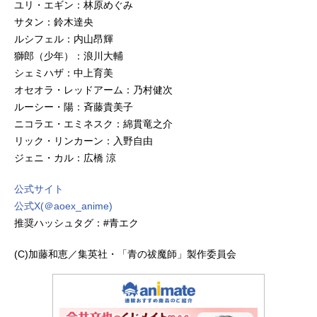
ユリ・エギン：林原めぐみ
サタン：鈴木達央
ルシフェル：内山昂輝
獅郎（少年）：浪川大輔
シェミハザ：中上育美
オセオラ・レッドアーム：乃村健次
ルーシー・陽：斉藤貴美子
ニコラエ・エミネスク：綿貫竜之介
リック・リンカーン：入野自由
ジェニ・カル：広橋 涼
公式サイト
公式X(＠aoex_anime)
推奨ハッシュタグ：#青エク
(C)加藤和恵／集英社・「青の祓魔師」製作委員会