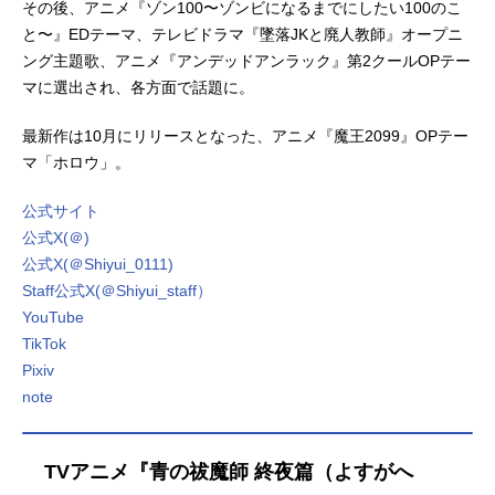
その後、アニメ『ゾン100〜ゾンビになるまでにしたい100のこ
と〜』EDテーマ、テレビドラマ『墜落JKと廃人教師』オープニ
ング主題歌、アニメ『アンデッドアンラック』第2クールOPテー
マに選出され、各方面で話題に。
最新作は10月にリリースとなった、アニメ『魔王2099』OPテー
マ「ホロウ」。
公式サイト
公式X(＠)
公式X(＠Shiyui_0111)
Staff公式X(＠Shiyui_staff）
YouTube
TikTok
Pixiv
note
TVアニメ『青の祓魔師 終夜篇（よすがへ