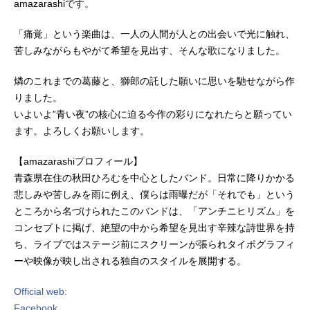
amazarashiです。
「痛覚」という楽曲は、一人の人間が人との出会いで光に触れ、
苦しみながらもやがて希望を見出す、そんな歌になりました。
燐のこれまでの葛藤と、獅郎の託した願いに思いを馳せながら作
りました。
いよいよ”青い夜”の核心に迫る今作の彩りになれたらと願ってい
ます。よろしくお願いします。
【amazarashiプロフィール】
青森県在住の秋田ひろむを中心としたバンド。日常に降りかかる
悲しみや苦しみを雨に例え、僕らは雨曝だが「それでも」という
ところから名づけられたこのバンドは、「アンチニヒリズム」を
コンセプトに掲げ、絶望の中から希望を見出す辛辣な詩世界を持
ち、ライブではステージ前にスクリーンが張られタイポグラフィ
ーや映像が映し出される独自のスタイルを展開する。
Official web:
Facebook