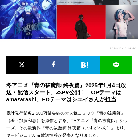
アニメ映画一覧
実写化映画一覧
今期アニメ曜日別一覧
春アニメ
夏アニメ
2024-12-22 18:40
秋アニメ
冬アニメ
男性声優/女性声優一覧
FOLLOW US
冬アニメ『青の祓魔師 終夜篇』2025年1月4日放
送・配信スタート、本PV公開！ OPテーマは
amazarashi、EDテーマはシユイさんが担当
累計発行部数2,500万部突破の大人気コミック『青の祓魔師』
（著・加藤和恵）を原作とする、TVアニメ『青の祓魔師』シリ
ーズ。その最新作『青の祓魔師 終夜篇（よすがへん）』より、
キービジュアル＆放送情報が発表となりました。