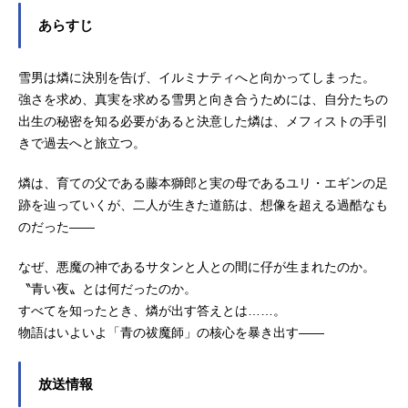
あらすじ
雪男は燐に決別を告げ、イルミナティへと向かってしまった。
強さを求め、真実を求める雪男と向き合うためには、自分たちの
出生の秘密を知る必要があると決意した燐は、メフィストの手引
きで過去へと旅立つ。
燐は、育ての父である藤本獅郎と実の母であるユリ・エギンの足
跡を辿っていくが、二人が生きた道筋は、想像を超える過酷なも
のだった――
なぜ、悪魔の神であるサタンと人との間に仔が生まれたのか。
〝青い夜〟とは何だったのか。
すべてを知ったとき、燐が出す答えとは……。
物語はいよいよ「青の祓魔師」の核心を暴き出す――
放送情報