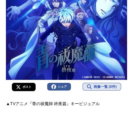
画像一覧 (8件)
シェア
ポスト
▲TVアニメ『青の祓魔師 終夜篇』キービジュアル