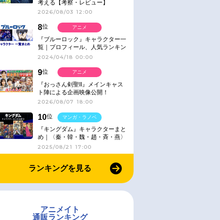
考える【考察・レビュー】
2026/08/03 12:00
8
位
アニメ
『ブルーロック』キャラクター一
覧｜プロフィール、人気ランキン
グ、キャラソン、診断など気にな
2024/04/18 00:00
る情報まとめ
9
位
アニメ
『おっさん剣聖II』メインキャス
ト陣による企画映像公開！
2026/08/07 18:00
10
位
マンガ・ラノベ
『キングダム』キャラクターまと
め｜〈秦・韓・魏・趙・斉・燕〉
2025/08/21 17:00
ランキングを見る
アニメイト
通販ランキング