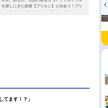
】を探しにきた妖精【プリルン】と出会う！プリ
は、ふるさとの【キラキランド】が、【チョッキ
TVアニメ『戦隊大失格』
ハイキュー!! 烏野高校放送部!
radio 大直会 2nd season
】のボス【ダークイーネ】によって、真っ暗闇に
てしまったのだ。そんな中、街の人のキラキラが
ッキリ団によって奪われ…大ピンチ！「キラッキ
ランにしたい！私の歌で！」うたの決意が結ば
伝説の救世主《キュアアイドル》に変身！歌って
てファンサして♡どんな真っ暗闇でも、キミをキ
キランランにしちゃうよ！作品名キミとアイドル
キュア♪放送形態TVアニメシリーズプリキュアス
ール2025年2月2日（日）～2026年1月25日
）ABCテレビ・テレビ朝日系列全国24局ネットに
数全49話キャスト咲良うた／キュアアイドル：松
里蒼風なな／キュアウインク：髙橋ミナミ紫雨こ
／キュアキュンキュン：高森奈津美プリルン／キ
ズキューン：南條愛乃メロロン／キュアキッス：
してます！？」
美春ピカリーネ：大原さやかタナカーン（田