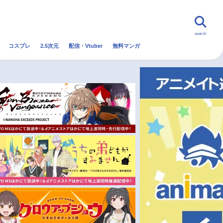
search
コスプレ
2.5次元
配信・Vtuber
無料マンガ
んなの声
グッズ
映画
・Vtuber
トレンド
無料マンガ
秋アニメ
冬アニメ