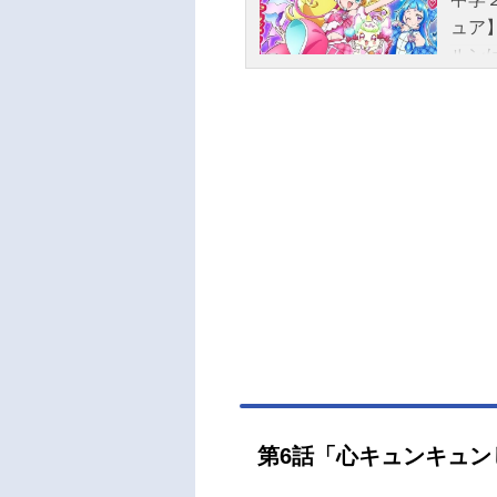
ュア
ルン
リ団
され
チョ
ラン
れ、
踊っ
ラッ
プリ
ケジュ
（日
て話
岡美
ころ
ュア
第6話「心キュンキュン
花井