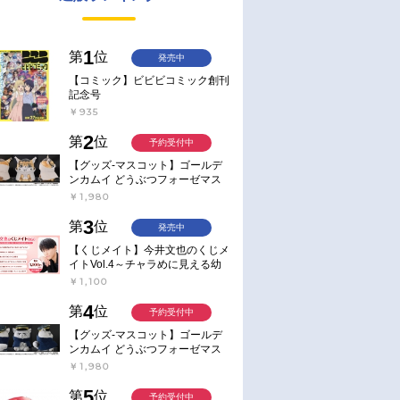
1
第
位
発売中
【コミック】ビビビコミック創刊
記念号
￥935
2
第
位
予約受付中
【グッズ-マスコット】ゴールデ
ンカムイ どうぶつフォーゼマス
コット 4.尾形百之助【再販】
￥1,980
3
第
位
発売中
【くじメイト】今井文也のくじメ
イトVol.4～チャラめに見える幼
馴染、実は一途で独占欲が強いん
￥1,100
です～
4
第
位
予約受付中
【グッズ-マスコット】ゴールデ
ンカムイ どうぶつフォーゼマス
コット 5.月島軍曹【再販】
￥1,980
5
第
位
予約受付中