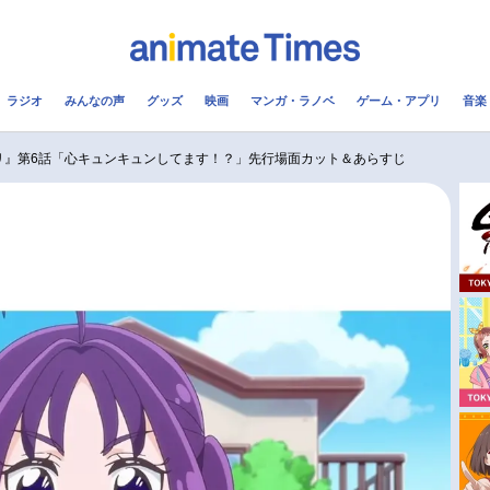
ラジオ
みんなの声
グッズ
映画
マンガ・ラノベ
ゲーム・アプリ
音楽
メ
声優
ラジオ
み
リ』第6話「心キュンキュンしてます！？」先行場面カット＆あらすじ
コスプレ
2.5次元
配信
アニメ映画一覧
今期アニメ曜日別一覧
実写化映画一覧
春アニメ
男性声優/女性声優一覧
夏アニメ
FOLLOW US