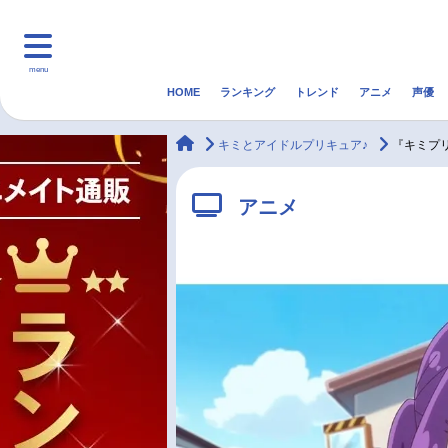
menu
HOME
ランキング
トレンド
アニメ
声優
HOME
ランキング
アニ
animateTimes
キミとアイドルプリキュア♪
『キミプ
マンガ・ラノベ
ゲーム・アプリ
音楽
アニメ
最新記事一覧
アニメ記事一覧
声優記事一覧