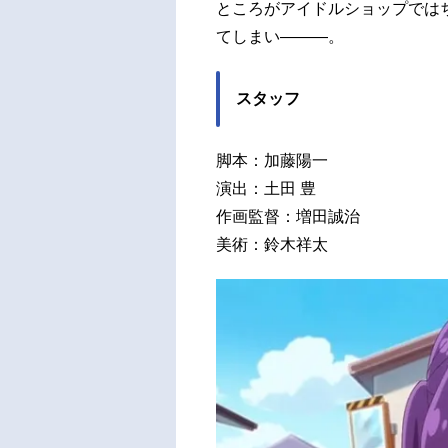
ところがアイドルショップでは
てしまい―――。
スタッフ
脚本：加藤陽一
演出：土田 豊
作画監督：増田誠治
美術：鈴木祥太