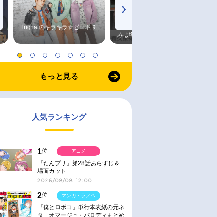
Trignalのキラキラ☆ビートＲ
森久保祥太郎×浪川大輔 つま
みは塩だけ
もっと見る
人気ランキング
1
位
アニメ
『たんプリ』第28話あらすじ＆
場面カット
2026/08/08 12:00
2
位
マンガ・ラノベ
『僕とロボコ』単行本表紙の元ネ
タ・オマージュ・パロディまとめ