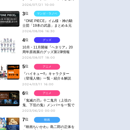
2026/07/21 10:00
3
位
マンガ・ラノベ
『ONE PIECE』イム様・神の騎
士団「19本の武器」まとめ＆元
ネタ
2026/08/06 16:30
4
位
グッズ
10月・11月開催『ヘタリア』20
周年原画展のグッズ第1弾情報
2026/08/07 18:00
5
位
アニメ
『ハイキュー!!』キャラクター
（登場人物）一覧・紹介＆解説
2024/03/11 16:00
6
位
アニメ
『鬼滅の刃』十二鬼月（上弦の
鬼、下弦の鬼）メンバーを一覧で
紹介＆解説（登場鬼の情報まと
2023/06/20 00:00
め）
7
位
映画
『映画ちいかわ』島二郎の正体を