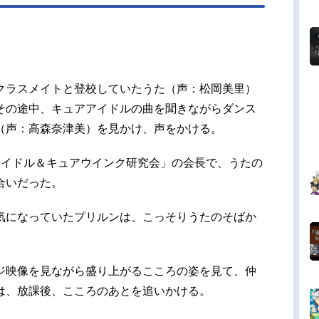
：諏訪部順一チョッキリーヌ：矢作紗友里カッテ
：山田浩貴ザックリー：佐藤せつじマックランダ
野正明響カイト：佐久間...
クラスメイトと登校していたうた（声：松岡美里）
その途中、キュアアイドルの曲を聞きながらダンス
（声：高森奈津美）を見かけ、声をかける。
アイドル＆キュアウインク研究会」の会長で、うたの
合いだった。
気になっていたプリルンは、こっそりうたのそばか
ジ映像を見ながら盛り上がるこころの姿を見て、仲
は、放課後、こころのあとを追いかける。