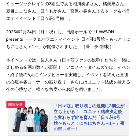
ミュージックレインの3期生である相川奏多さん、橘美來さん、
夏目ここなさん、日向もかさん、宮沢小春さんよるトーク＆バラ
エティイベント「⽇々荘3号館」。
2025年2月24日（月・祝）に、日経ホールで「LAWSON
presents トーク＆バラエティイベント 日々荘3号館～もっと！に
ちにちさん＋1～」が開催されました。（昼・夜2部制）
本イベントでは、住人さん（日々荘ファンの総称）たちと一緒に
楽しめる企画の数々が展開！ アニメイトタイムズでは、イベン
ト終了後の5人にインタビューを実施し、イベントを終えた直後
の心境や各コーナーの振り返り、さらにはユニット結成を控える
今の心境など、様々な角度からお話を伺いました。
関連記事
「日々荘」取り壊しの危機に3期生が
立ち上がる！ ユニット結成決定後
も変わらず絆を育んだ「日々荘3号
館〜もっと！にちにちさん＋1～」夜
の部レポート