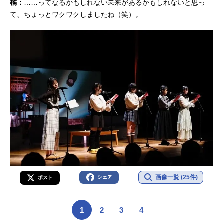
橘：
……ってなるかもしれない未来があるかもしれないと思っ
て、ちょっとワクワクしましたね（笑）。
画像一覧 (25件)
シェア
ポスト
1
2
3
4