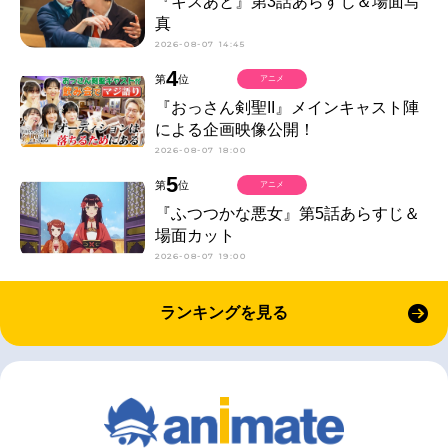
『キスあと』第3話あらすじ＆場面写
真
2026-08-07 14:45
4
第
位
アニメ
『おっさん剣聖II』メインキャスト陣
による企画映像公開！
2026-08-07 18:00
5
第
位
アニメ
『ふつつかな悪女』第5話あらすじ＆
場面カット
2026-08-07 19:00
ランキングを見る