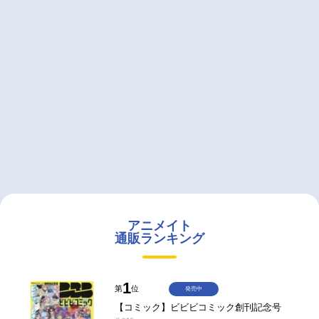
アニメイト
通販ランキング
1
第
位
発売中
【コミック】ビビビコミック創刊記念号