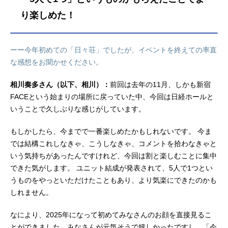
ースだよー！」とやってきます。宮
り楽しめた！
沢さんが「『厳正なる抽選の結果、
チケットをご用意することができま
せんでした』とか？」と、言うと住
ーー今年初めての「日々荘」でしたが、イベントを終えての率直
民さんは苦笑い。日向さんは「大家
な感想をお聞かせください。
さんによるとね、日々荘が取り壊さ
れちゃうんだって！」と神妙な面持
相川奏多さん（以下、相川）：
前回は去年の11月、しかも新宿
ちで叫びます。夏目さんは「そんな
FACEという始まりの場所に戻っていた中、今回は日経ホールと
話、聞いたことない！」と激怒。取
り壊しは、3月31日。3月といえば、
いうことで久しぶりな感じがしています。
橘さんと宮沢さんの誕生月。...
もしかしたら、今までで一番楽しめたかもしれないです。 今ま
では結構これしなきゃ、こうしなきゃ、コメントを拾わなきゃと
いう気持ちがあったんですけれど、今回は割と楽しむことに集中
できた気がします。 ユニット結成が発表されて、5人で1つとい
うものをやっといただけたこともあり、より気楽にできたのかも
しれません。
なにより、2025年になって初めてみなさんのお顔を直接見るこ
とができました。みなさんが元気そうで嬉しかったですし、「今