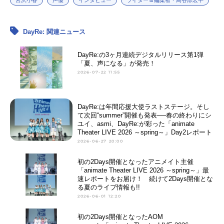
DayRe: 関連ニュース
DayRe:の3ヶ月連続デジタルリリース第1弾
「夏、声になる」が発売！
2026-07-22 11:55
DayRe:は年間応援大使ラストステージ。そし
て次回“summer”開催も発表──春の終わりにシ
ユイ、asmi、DayRe:が彩った「animate
Theater LIVE 2026 ～spring～」Day2レポート
2026-06-27 20:00
初の2Days開催となったアニメイト主催
「animate Theater LIVE 2026 ～spring～」最
速レポートをお届け！ 続けて2Days開催とな
る夏のライブ情報も!!
2026-06-01 12:20
初の2Days開催となったAOM