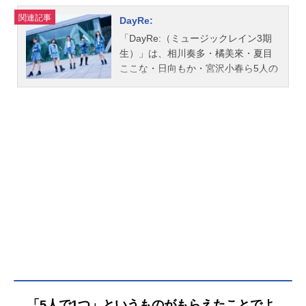
「第3回ミュージックレインスーパー
声優オーディション」で合格した、
関連記事
DayRe:
相川奏多さん、橘美來さん、夏目こ
「DayRe:（ミュージックレイン3期
こなさん、日向もかさん、宮沢小春
生）」は、相川奏多・橘美來・夏目
さんからなる「ミュージックレイン3
ここな・日向もか・宮沢小春ら5人の
期生」。2025年2月24日、日経ホー
女性声優によるガールズユニット。
ルにて、「日々荘3号館」の14回目の
こちらではメンバーのプロフィー
公演「LAWSONpresentsトーク＆バ
ル・出演作やインタビュー・日々荘3
ラエティイベント日々荘3号館〜もっ
号館のレポート記事などをご紹介し
と！にちにちさん＋1～」が開催され
ます。
ました。ユニット結成が発表されて
から初めてのリアルイベントは、
日々荘の崩壊を止めるべく奮闘する
朗読劇、5人の結束力が試されたゲー
ム等、企画てんこ盛り。今回は夜の
部のレポートをお届けします。取り
壊しを阻止すべくアパートアイドル
に!? コーレスで盛り上がった朗読
劇いつものようにワイワイとリビン
グに集まった3期生。そこに日向さん
が焦った顔で「大変だー！ 大ニュ
「5人で1つ」というものがもらえたことでよ