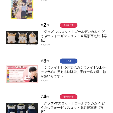
￥935
2
第
位
予約受付中
【グッズ-マスコット】ゴールデンカムイ ど
うぶつフォーゼマスコット 4.尾形百之助【再
販】
￥1,980
3
第
位
発売中
【くじメイト】今井文也のくじメイトVol.4～
チャラめに見える幼馴染、実は一途で独占欲
が強いんです～
￥1,100
4
第
位
予約受付中
【グッズ-マスコット】ゴールデンカムイ ど
うぶつフォーゼマスコット 5.月島軍曹【再
販】