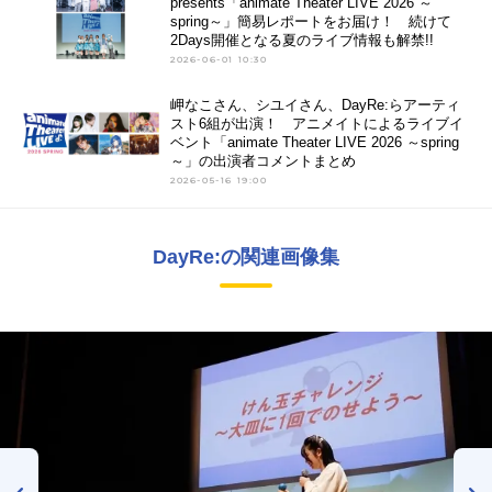
presents「animate Theater LIVE 2026 ～
spring～」簡易レポートをお届け！ 続けて
2Days開催となる夏のライブ情報も解禁!!
2026-06-01 10:30
岬なこさん、シユイさん、DayRe:らアーティ
スト6組が出演！ アニメイトによるライブイ
ベント「animate Theater LIVE 2026 ～spring
～」の出演者コメントまとめ
2026-05-16 19:00
DayRe:の関連画像集