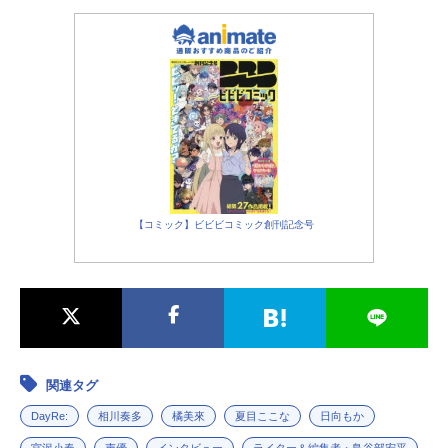
【コミック】ビビビコミック創刊記念号
関連タグ
DayRe:
相川奏多
橘美來
夏目ここな
日向もか
宮沢小春
声優
インタビュー
ライター＆編集者・鳥谷部宏平