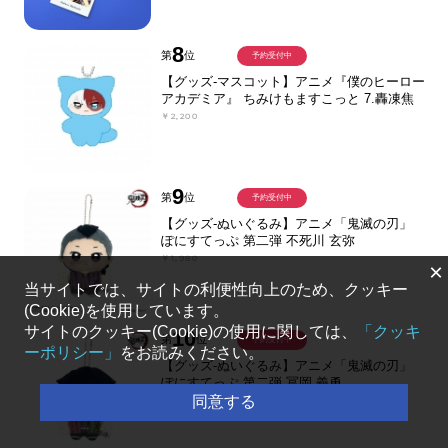
8
第
位
予約受付中
【グッズ-マスコット】アニメ『僕のヒーロー
アカデミア』 ちみけもますこっと 7.轟凍焦
￥2,200
9
第
位
予約受付中
【グッズ-ぬいぐるみ】アニメ「鬼滅の刃」
ぽにすてっぷ 第二弾 不死川 玄弥
￥1,980
×
当サイトでは、サイトの利便性向上のため、クッキー
(Cookie)を使用しています。
サイトのクッキー(Cookie)の使用に関しては、
「クッキ
10
第
位
予約受付中
ーポリシー」
をお読みください。
【グッズ-ぬいぐるみ】アニメ「鬼滅の刃」
ぽにすてっぷ 第二弾 冨岡 義勇
同意する
￥1,980