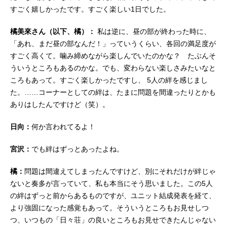
すごく嬉しかったです。すごく楽しい1日でした。
橘美來さん（以下、橘）：
私は逆に、昼の部が終わった時に、
「あれ、まだ昼の部なんだ！」っていうくらい、各回の満足度が
すごく高くて。噛み締めながら楽しんでいたのかな？ たぶんそ
ういうところもあるのかな。でも、変わらない楽しさみたいなと
ころもあって。すごく楽しかったですし、 5人の絆を感じまし
た。……コーナーとしての絆は、たまに問題を間違ったりとかも
ありはしたんですけど（笑）。
日向：
何か言われてるよ！
宮沢：
でも絆はずっとあったよね。
橘：
問題は間違えてしまったんですけど、別にそれだけが絆じゃ
ないと奏多が言っていて、私も本当にそう思いました。この5人
の絆はずっと前からあるものですが、ユニット結成発表を経て、
より強固になった感覚もあって。そういうところもお見せしつ
つ、いつもの「日々荘」の良いところもお見せできたんじゃない