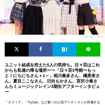
アニメ映画一覧
実写化映画一覧
今期アニメ曜日別一覧
春アニメ
夏アニメ
2025-03-12 19:00
秋アニメ
冬アニメ
男性声優/女性声優一覧
FOLLOW US
ユニット結成を控えた5人の気持ち。日々荘はこれ
からも私達の帰る場所ーー「日々荘3号館〜もっ
と！にちにちさん＋1～」相川奏多さん、橘美來さ
ん、夏目ここなさん、日向もかさん、宮沢小春さ
んらミュージックレイン3期生アフターインタビュ
ー
「スフィア」「TrySail」など数々の人気アーティストが所属する