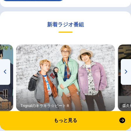
新着ラジオ番組
Trignalのキラキラ☆ビートＲ
森久
もっと見る