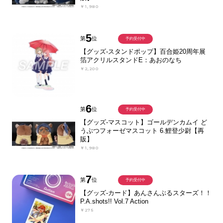
￥1,980
5
第
位
予約受付中
【グッズ-スタンドポップ】百合姫20周年展
箔アクリルスタンドE：あおのなち
￥2,200
6
第
位
予約受付中
【グッズ-マスコット】ゴールデンカムイ ど
うぶつフォーゼマスコット 6.鯉登少尉【再
販】
￥1,980
7
第
位
予約受付中
【グッズ-カード】あんさんぶるスターズ！！
P.A.shots!! Vol.7 Action
￥275