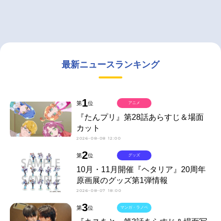
最新ニュースランキング
1
第
位
アニメ
『たんプリ』第28話あらすじ＆場面
カット
2026-08-08 12:00
2
第
位
グッズ
10月・11月開催『ヘタリア』20周年
原画展のグッズ第1弾情報
2026-08-07 18:00
3
第
位
マンガ・ラノベ