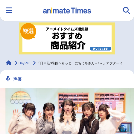
HOME
ランキング
アニメ
声優
ラジオ
みんなの声
グッズ
映画
animateTimes
DayRe:
「日々荘3号館〜もっと！にちにちさん＋1～」アフターインタビュー
声優
マンガ・ラノベ
ゲーム・アプリ
音楽
コスプレ
2.5次元
配信・Vtuber
トレンド
無料マンガ
最新記事一覧
アニメ記事一覧
声優記事一覧