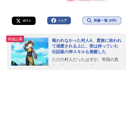
画像一覧 (9件)
シェア
ポスト
関連記事
報われなかった村人A、貴族に拾われ
て溺愛される上に、実は持っていた
伝説級の神スキルも覚醒した
ただの村人だったはずが、帝国の貴
族の孫として生まれ変わったマテオ
は、大権力者である祖父ローレンス
に溺愛される日々を送る。強大な魔
力を持っているマテオは、古代竜の
卵を急速に孵化させると、エヴァと
名付けたその竜を手懐けてしまう。
魔法の使い方を習えばすぐに応用し
て古代魔法を復活させ、誰も抜けな
い剣をあっさり抜くと魔力を吸わせ
て最強の剣を創り出す!そして出会っ
た皇帝にも気に入られ、溺愛される