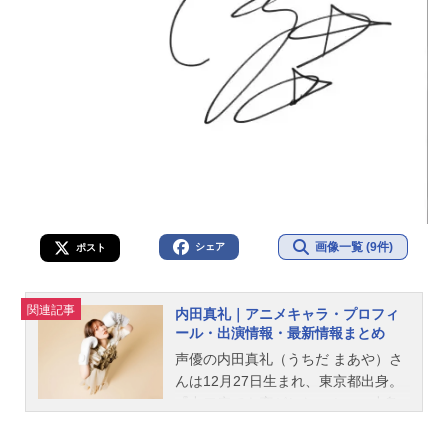
画像一覧 (9件)
シェア
ポスト
関連記事
内田真礼｜アニメキャラ・プロフィ
ール・出演情報・最新情報まとめ
声優の内田真礼（うちだ まあや）さ
んは12月27日生まれ、東京都出身。
『中二病でも恋がしたい！』の小鳥
遊六花役をはじめ、『約束のネバー
ランド』のノーマン役など、人気作