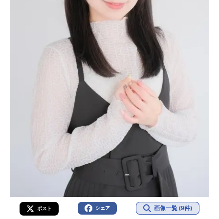
画像一覧 (9件)
シェア
ポスト