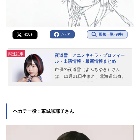
画像一覧 (9件)
シェア
ポスト
関連記事
夜道雪｜アニメキャラ・プロフィー
ル・出演情報・最新情報まとめ
声優の夜道雪（よみちゆき）さん
は、11月21日生まれ、北海道出身。
こちらでは、夜道雪さんのプロフィ
ールと関連記事を紹介します。
ヘカテー役：東城咲耶子さん