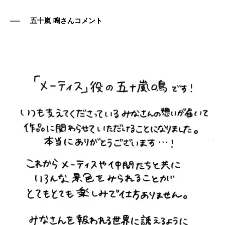
五十嵐 鳴さんコメント