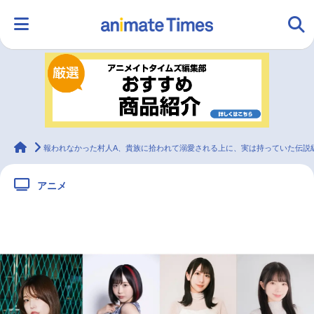
HOME
ランキング
アニメ
声優
ラジオ
みんなの声
グッズ
映画
animateTimes
報われなかった村人A、貴族に拾われて溺愛される上に、実は持っていた伝説
アニメ
マンガ・ラノベ
ゲーム・アプリ
音楽
コスプレ
2.5次元
配信・Vtuber
トレンド
無料マンガ
最新記事一覧
アニメ記事一覧
声優記事一覧