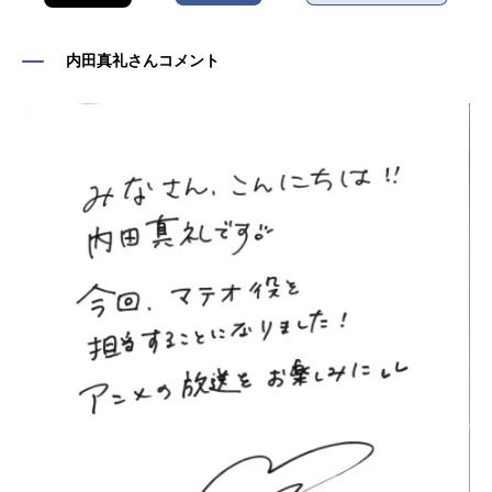
内田真礼さんコメント