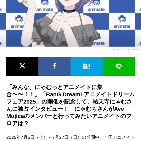
アニメ映画一覧
実写化映画一覧
今期アニメ曜日別一覧
春アニメ
夏アニメ
2025-07-05 10:00
秋アニメ
冬アニメ
男性声優/女性声優一覧
FOLLOW US
「みんな、にゃむっとアニメイトに集
合〜〜！！」「BanG Dream! アニメイトドリーム
フェア2025」の開催を記念して、祐天寺にゃむさ
んに独占インタビュー！ にゃむちさんがAve
Mujicaのメンバーと行ってみたいアニメイトのフ
ロアは？
2025年7月5日（土）～7月27日（日）の期間中、全国アニメイト