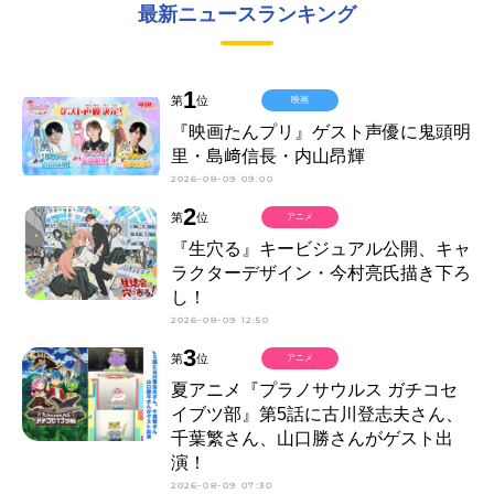
最新ニュースランキング
1
第
位
映画
『映画たんプリ』ゲスト声優に鬼頭明
里・島﨑信長・内山昂輝
2026-08-09 09:00
2
第
位
アニメ
『生穴る』キービジュアル公開、キャ
ラクターデザイン・今村亮氏描き下ろ
し！
2026-08-09 12:50
3
第
位
アニメ
夏アニメ『プラノサウルス ガチコセ
イブツ部』第5話に古川登志夫さん、
千葉繁さん、山口勝さんがゲスト出
演！
2026-08-09 07:30