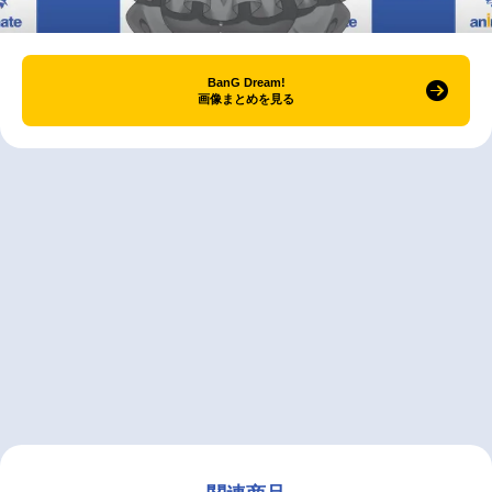
BanG Dream!
画像まとめを見る