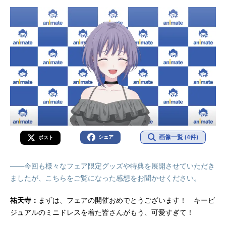
画像一覧 (4件)
シェア
ポスト
――今回も様々なフェア限定グッズや特典を展開させていただき
ましたが、こちらをご覧になった感想をお聞かせください。
祐天寺：
まずは、フェアの開催おめでとうございます！ キービ
ジュアルのミニドレスを着た皆さんがもう、可愛すぎて！