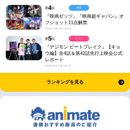
4
第
位
映画
『映画ゼッツ』『映画超ギャバン』オ
フショット11点解禁
2026-08-09 12:00
5
第
位
アニメ
『デジモン ビートブレイク』【キョ
ウ編】全4話＆第42話先行上映会公式
レポート
2026-08-08 19:55
ランキングを見る