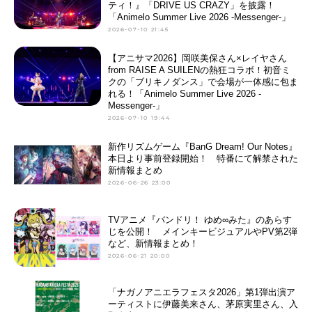
ティ！』「DRIVE US CRAZY」を披露！
「Animelo Summer Live 2026 -Messenger-」
2026-07-10 21:45
【アニサマ2026】岡咲美保さん×レイヤさん
from RAISE A SUILENの熱狂コラボ！初音ミ
クの「ブリキノダンス」で会場が一体感に包ま
れる！「Animelo Summer Live 2026 -
Messenger-」
2026-07-10 19:44
新作リズムゲーム『BanG Dream! Our Notes』
本日より事前登録開始！ 特番にて解禁された
新情報まとめ
2026-06-26 23:00
TVアニメ『バンドリ！ ゆめ∞みた』のあらす
じを公開！ メインキービジュアルやPV第2弾
など、新情報まとめ！
2026-06-21 20:00
「ナガノアニエラフェスタ2026」第1弾出演ア
ーティストに伊藤美来さん、茅原実里さん、入