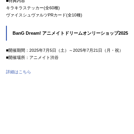
■特典内容
キラキラステッカー(全60種)
ヴァイスシュヴァルツPRカード(全10種)
BanG Dream! アニメイトドリームオンリーショップ2025
■開催期間：2025年7月5日（土）～2025年7月21日（月・祝）
■開催場所：アニメイト渋谷
詳細はこちら