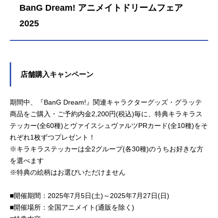
BanG Dream! アニメイトドリームフェア
2025
店舗購入キャンペーン
期間中、『BanG Dream!』関連キャラクターグッズ・グラッテ
商品をご購入・ご予約内金2,200円(税込)毎に、特典キラキラス
テッカー(全60種)とヴァイスシュヴァルツPRカード(全10種)をそ
れぞれ1枚ずつプレゼント！
※キラキラステッカーは全2グループ(各30種)のうちお好きな方
を選べます
※特典の絵柄はお選びいただけません
■開催期間：2025年7月5日(土)～2025年7月27日(日)
■開催場所：全国アニメイト(通販を除く)