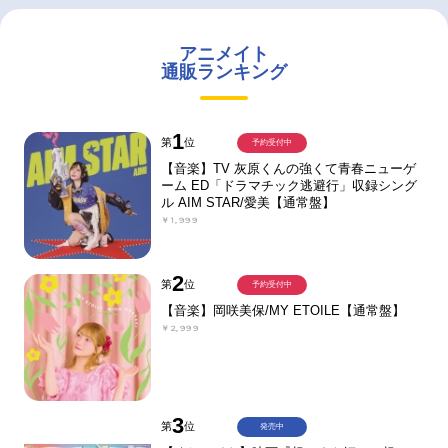
アニメイト
通販ランキング
1
第
位
予約受付中
【音楽】TV 灰原くんの強くて青春ニューゲ
ーム ED「ドラマチック逃避行」収録シング
ル AIM STAR/愛美【通常盤】
￥1,999
2
第
位
予約受付中
【音楽】岡咲美保/MY ETOILE【通常盤】
￥2,999
3
第
位
発売中