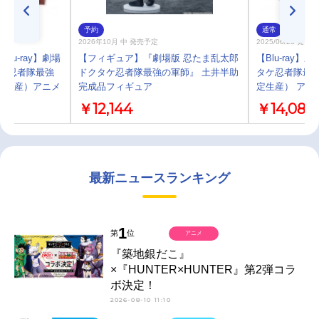
予約
通常
2026年10月 中 発売予定
2025/06/25 発売
lu-ray】劇場
【フィギュア】『劇場版 忍たま乱太郎
【Blu-ray
タケ忍者隊最強
ドクタケ忍者隊最強の軍師』 土井半助
タケ忍者隊最強
定生産）アニメ
完成品フィギュア
定生産） アニ
￥12,144
￥14,080
最新ニュースランキング
1
第
位
アニメ
『築地銀だこ』
×『HUNTER×HUNTER』第2弾コラ
ボ決定！
2026-08-10 11:10