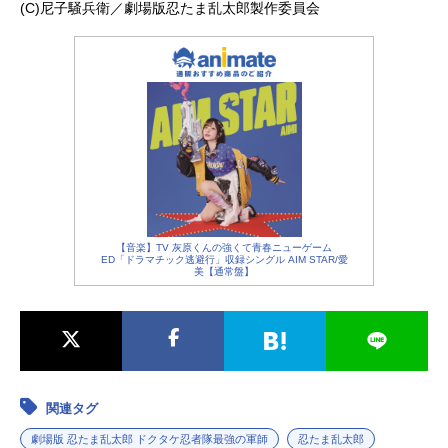
(C)尼子騒兵衛／劇場版忍たま乱太郎製作委員会
リ子トモミ：江森浩子シゲ：むたあ
きこ稗田八方斎：飯塚昭三スタッフ
原作：尼子騒兵衛「落第忍者乱太
郎」より監督：河内日出夫シリーズ
構成：浦...
【音楽】TV 灰原くんの強くて青春ニューゲーム
ED「ドラマチック逃避行」収録シングル AIM STAR/愛
美【通常盤】
関連タグ
劇場版 忍たま乱太郎 ドクタケ忍者隊最強の軍師
忍たま乱太郎