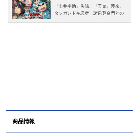
『土井半助』失踪、『天鬼』襲来。
タソガレドキ忍者・諸泉尊奈門との
決闘に向かった後、消息を絶ってし
まった土井先生―山田先生と六年生
による土井先生の捜索が始まる中、
担任不在の一年は組では、タソガレ
ドキ忍軍の忍び組頭・雑渡昆奈門
と、尊奈門が教壇に立つことに！そ
んな中、きり丸は偶然、土井先生が
置かれた状況を知ってしまうのだっ
た。一方、土井先生捜索中の六年生
の前に突如現れたのは、ドクタケ忍
者隊の冷徹な軍師・天鬼。その顔
は、土井先生と瓜二つで―忍たま達
に立ちはだかる最強の敵を前に、
今、強き「絆」が試される。果たし
て乱太郎、きり丸、しんべヱたち
商品情報
は、土井先生を取り戻すことができ
るのか―??作品名劇場版忍たま乱太
郎ドクタケ忍者隊最強の軍師放送形