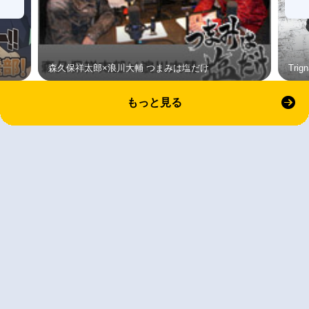
森久保祥太郎×浪川大輔 つまみは塩だけ
Tri
もっと見る