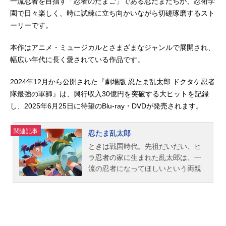
一流忍者を目指す「忍者のたまご」である忍たまたちが、忍術学
園で日々楽しく、時に試練に立ち向かいながら切磋琢磨するスト
ーリーです。
本作はアニメ・ミュージカルとさまざまなジャンルで展開され、
幅広い年代に長く愛されている作品です。
2024年12月から公開された『劇場版 忍たま乱太郎 ドクタケ忍者
隊最強の軍師』は、興行収入30億円を突破する大ヒットを記録
し、2025年6月25日に待望のBlu-ray・DVDが発売されます。
関連記事
忍たま乱太郎
ときは戦国時代。先祖だいだい、ヒ
ラ忍者の家に生まれた乱太郎は、一
流の忍者になってほしいという両親
のきたいをむねに、忍術学園に入
学。そこには堺の豪商のむすこ・し
んべヱや、いくさで親をなくしなが
らもたくましく生きるきり丸がい
た。忍術学園のせいとは忍者のたま