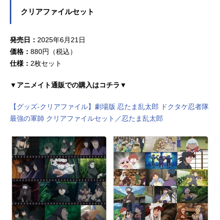
態劇場版アニメシリーズ忍たま乱太
クリアファイルセット
郎スケジュール2024年12月20日
（金）【再上映】2025年12月5日
（金）キャスト乱太郎：高山みなみ
発売日：
2025年6月21日
きり丸：田中真弓しんべヱ：一龍斎
価格：
880円（税込）
貞友土井半助：関俊彦潮江文次郎：
仕様：
2枚セット
成田剣立花仙蔵：保志総一朗中在家
長次：渋谷茂七松小平太：神奈延年
▼アニメイト通販での購入はコチラ▼
善法寺伊作：置鮎龍太郎食満留三
郎：鈴木千尋久々知兵助：小田敏充
【グッズ-クリアファイル】劇場版 忍たま乱太郎 ドクタケ忍者隊
尾浜勘右衛門：渋谷茂不破雷蔵：金
最強の軍師 クリアファイルセット／忍たま乱太郎
丸淳一鉢屋三郎：山崎たくみ竹谷八
左ヱ門：東龍一山...