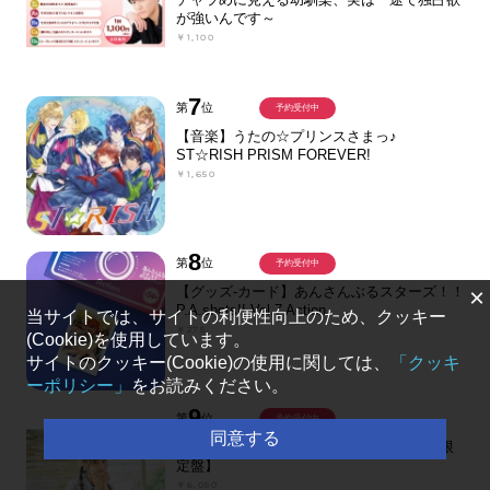
が強いんです～
￥1,100
7
第
位
予約受付中
【音楽】うたの☆プリンスさまっ♪
ST☆RISH PRISM FOREVER!
￥1,650
8
第
位
予約受付中
【グッズ-カード】あんさんぶるスターズ！！
×
P.A.shots!! Vol.7 Action
当サイトでは、サイトの利便性向上のため、クッキー
￥275
(Cookie)を使用しています。
サイトのクッキー(Cookie)の使用に関しては、
「クッキ
ーポリシー」
をお読みください。
9
第
位
予約受付中
同意する
【音楽】伊藤美来/5th Album『39rpm』【限
定盤】
￥6,050