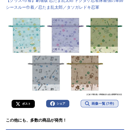
【グッズ-巾着】劇場版 忍たま乱太郎 ドクタケ忍者隊最強の軍師
シースルー巾着／忍たま乱太郎／タソガレドキ忍軍
画像一覧 (7件)
シェア
ポスト
この他にも、多数の商品が発売！