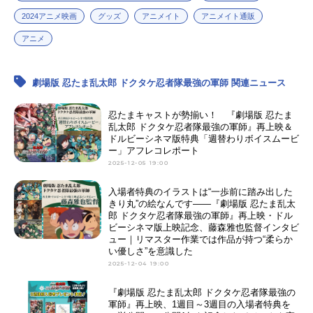
2024アニメ映画
グッズ
アニメイト
アニメイト通販
アニメ
劇場版 忍たま乱太郎 ドクタケ忍者隊最強の軍師 関連ニュース
忍たまキャストが勢揃い！ 『劇場版 忍たま
乱太郎 ドクタケ忍者隊最強の軍師』再上映＆
ドルビーシネマ版特典「週替わりボイスムービ
ー」アフレコレポート
2025-12-05 19:00
入場者特典のイラストは“一歩前に踏み出した
きり丸”の絵なんです――『劇場版 忍たま乱太
郎 ドクタケ忍者隊最強の軍師』再上映・ドル
ビーシネマ版上映記念、藤森雅也監督インタビ
ュー｜リマスター作業では作品が持つ“柔らか
い優しさ”を意識した
2025-12-04 19:00
『劇場版 忍たま乱太郎 ドクタケ忍者隊最強の
軍師』再上映、1週目～3週目の入場者特典を