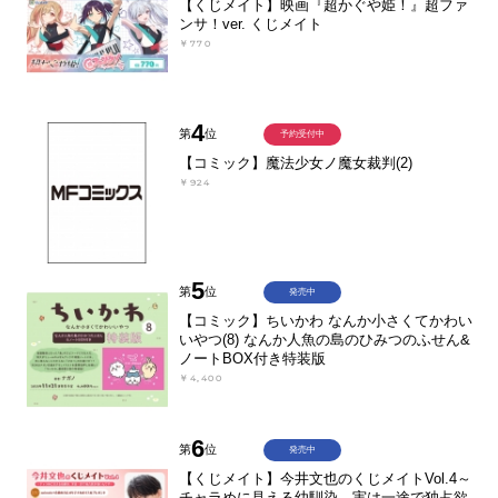
【くじメイト】映画『超かぐや姫！』超ファ
ンサ！ver. くじメイト
￥770
4
第
位
予約受付中
【コミック】魔法少女ノ魔女裁判(2)
￥924
5
第
位
発売中
【コミック】ちいかわ なんか小さくてかわい
いやつ(8) なんか人魚の島のひみつのふせん&
ノートBOX付き特装版
￥4,400
6
第
位
発売中
【くじメイト】今井文也のくじメイトVol.4～
チャラめに見える幼馴染、実は一途で独占欲