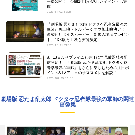
一挙公開！ 公開1年を記念したイベントも実
施
2025-11-02 14:25
『劇場版 忍たま乱太郎 ドクタケ忍者隊最強の
軍師』再上映・ドルビーシネマ版上映決定！
週替わりボイスムービー、新規入場者プレゼン
ト、4DX版再上映も実施決定
2025-10-01 21:15
8月13日よりプライムビデオにて見放題独占配
信開始！ 『劇場版 忍たま乱太郎 ドクタケ忍
者隊最強の軍師』をさらに楽しむための注目ポ
イント&TVアニメのオススメ回を解説！
2025-08-05 17:00
劇場版 忍たま乱太郎 ドクタケ忍者隊最強の軍師の関連
画像集