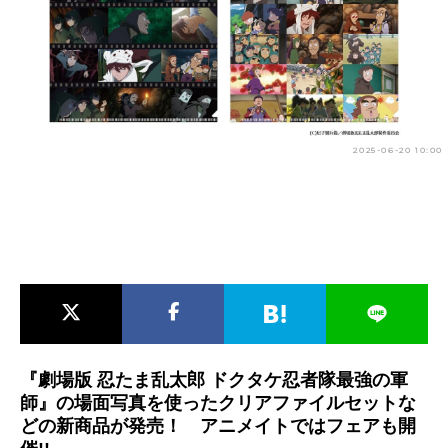
アニメ映画一覧
実写化映画一覧
今期アニメ曜日別一覧
春アニメ
夏アニメ
2025-06-20 10:00
秋アニメ
冬アニメ
男性声優/女性声優一覧
FOLLOW US
『劇場版 忍たま乱太郎 ドクタケ忍者隊最強の軍
師』の場面写真を使ったクリアファイルセットな
どの新商品が発売！ アニメイトではフェアも開