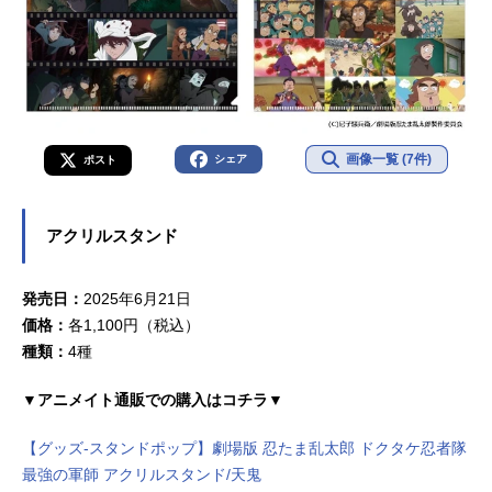
画像一覧 (7件)
シェア
ポスト
アクリルスタンド
発売日：
2025年6月21日
価格：
各1,100円（税込）
種類：
4種
▼アニメイト通販での購入はコチラ▼
【グッズ-スタンドポップ】劇場版 忍たま乱太郎 ドクタケ忍者隊
最強の軍師 アクリルスタンド/天鬼