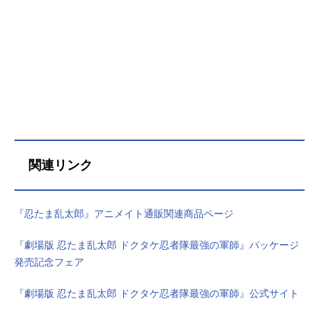
ご、「忍たま」とよばれる。忍術学
園には、ナゾの天才忍者だった学園
長をはじめ、ユニークな先生や上級
生、ちょっと手ごわい「くの一教
室」の女の子たちや忍犬ヘムヘムな
どがいて、とってもにぎやか!乱太郎
たち三人組は、授業も試験も失敗ば
かり、いつもなぜかロクでもないこ
とになってしまう。りっぱな忍者に
なるには、まだまだとおいみちのり
関連リンク
だけど、忍たまの毎日は、あかる
く・たのしく・ゆかい、なのだ！作
品名忍たま乱太郎放送形態TVアニメ
『忍たま乱太郎』アニメイト通販関連商品ページ
スケジュール1993年4月10日（土）
～第31シリーズ放送中キャスト乱太
『劇場版 忍たま乱太郎 ドクタケ忍者隊最強の軍師』パッケージ
郎：高山みなみきり丸：田中真弓し
発売記念フェア
んべヱ：一龍斎貞友大川平次渦正：
浦山迅山田伝蔵：大塚明夫土井半
『劇場版 忍たま乱太郎 ドクタケ忍者隊最強の軍師』公式サイト
助：関俊彦食堂のおばちゃん：巴菁
子ヘムヘム：島田敏ユキ：國府田マ