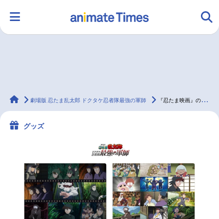
HOME
ランキング
アニメ
声優
animateTimes
ラジオ
みんなの声
グッズ
映画
劇場版 忍たま乱太郎 ドクタケ忍者隊最強の軍師
『忍たま映画』の新グッズが6/21発売、アニメイトでフェアも開催
グッズ
マンガ・ラノベ
ゲーム・アプリ
音楽
コスプレ
2.5次元
配信・Vtuber
トレンド
無料マンガ
最新記事一覧
アニメ記事一覧
声優記事一覧