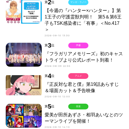
2
第
位
マンガ・ラノベ
【今週の『ハンター×ハンター』】第
1王子の守護霊獣判明！ 第5＆第6王
子もTSK感染者に「有事」＜No.417
＞
2026-08-10 13:30
3
第
位
声優
『フラガリアメモリーズ』初のキャス
トライブより公式レポート到着！
2026-08-09 22:55
4
第
位
アニメ
『正反対な君と僕』第19話あらすじ
＆場面カット＆予告映像
2026-08-10 12:00
5
第
位
音楽
愛美が田所あずさ・相羽あいなとのツ
ーマンライブを開催！
2026-08-10 14:10