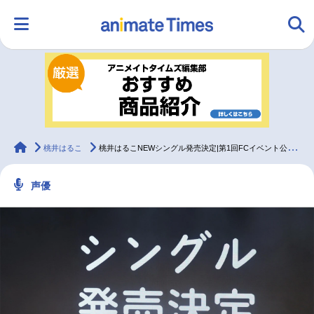
HOME
ランキング
アニメ
声優
ラジオ
みんなの声
グッズ
映画
animateTimes
桃井はるこ
桃井はるこNEWシングル発売決定|第1回FCイベント公式レポート
声優
マンガ・ラノベ
ゲーム・アプリ
音楽
コスプレ
2.5次元
配信・Vtuber
トレンド
無料マンガ
最新記事一覧
アニメ記事一覧
声優記事一覧