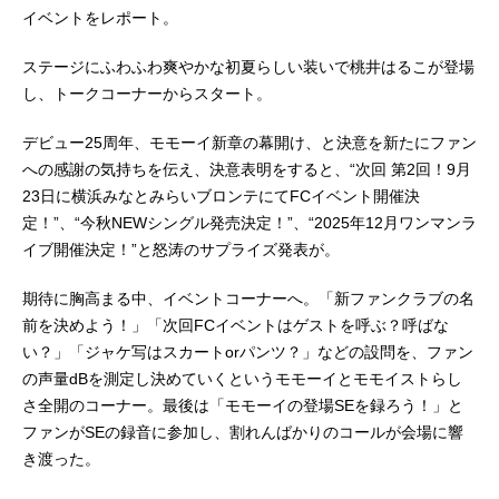
イベントをレポート。
ステージにふわふわ爽やかな初夏らしい装いで桃井はるこが登場
し、トークコーナーからスタート。
デビュー25周年、モモーイ新章の幕開け、と決意を新たにファン
への感謝の気持ちを伝え、決意表明をすると、“次回 第2回！9月
23日に横浜みなとみらいブロンテにてFCイベント開催決
定！”、“今秋NEWシングル発売決定！”、“2025年12月ワンマンラ
イブ開催決定！”と怒涛のサプライズ発表が。
期待に胸高まる中、イベントコーナーへ。「新ファンクラブの名
前を決めよう！」「次回FCイベントはゲストを呼ぶ？呼ばな
い？」「ジャケ写はスカートorパンツ？」などの設問を、ファン
の声量dBを測定し決めていくというモモーイとモモイストらし
さ全開のコーナー。最後は「モモーイの登場SEを録ろう！」と
ファンがSEの録音に参加し、割れんばかりのコールが会場に響
き渡った。