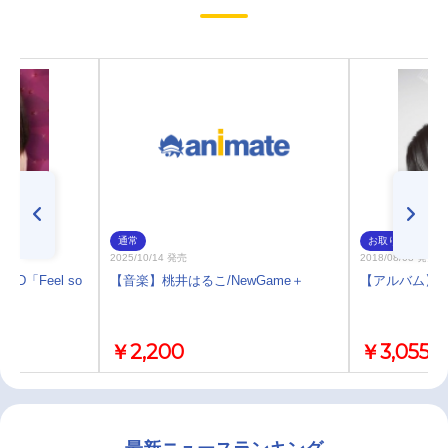
通常
お取り寄せ
2025/10/14 発売
2018/08/08 発売
 ED「Feel so
【音楽】桃井はるこ/NewGame＋
【アルバム】桃井
￥2,200
￥3,055