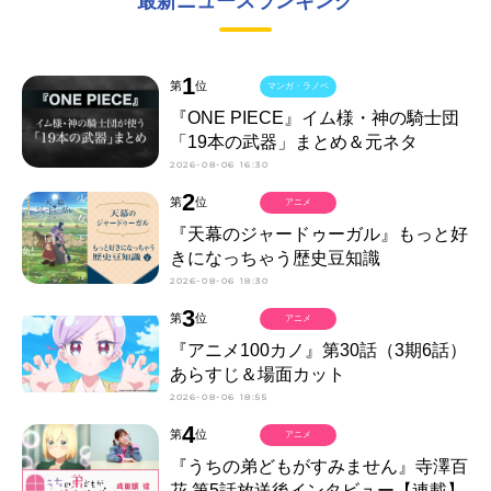
最新ニュースランキング
1
第
位
マンガ・ラノベ
『ONE PIECE』イム様・神の騎士団
「19本の武器」まとめ＆元ネタ
2026-08-06 16:30
2
第
位
アニメ
『天幕のジャードゥーガル』もっと好
きになっちゃう歴史豆知識
2026-08-06 18:30
3
第
位
アニメ
『アニメ100カノ』第30話（3期6話）
あらすじ＆場面カット
2026-08-06 18:55
4
第
位
アニメ
『うちの弟どもがすみません』寺澤百
花 第5話放送後インタビュー【連載】