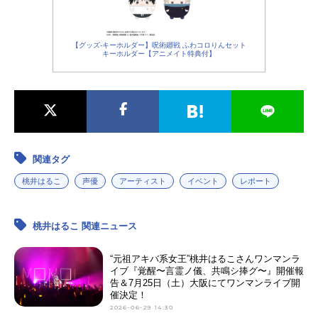
【グッズ-キーホルダー】呪術廻戦 ふわコロりんセット
キーホルダー【アニメイト特典付】
関連タグ
桃井はるこ
声優
アーティスト
イベント
レポート
桃井はるこ 関連ニュース
“元祖アキバ系女王”桃井はるこさんワンマンラ
イブ『覚醒〜言霊ノ儀、共鳴シ捧グ〜』開催報
告＆7月25日（土）大阪にてワンマンライブ開
催決定！
2026-06-29 14:30