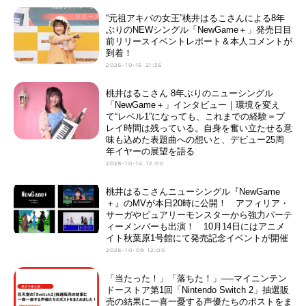
“元祖アキバの女王”桃井はるこさんによる8年
ぶりのNEWシングル「NewGame＋」発売日目
前リリースイベントレポート＆本人コメントが
到着！
2025-10-15 21:35
桃井はるこさん 8年ぶりのニューシングル
「NewGame＋」インタビュー｜環境を変え
て“レベル1”になっても、これまでの経験＝プ
レイ時間は残っている。自身を奮い立たせる意
味も込めた表題曲への想いと、デビュー25周
年イヤーの展望を語る
2025-10-14 12:00
桃井はるこさんニューシングル『NewGame
＋』のMVが本日20時に公開！ アフィリア・
サーガやピュアリーモンスターから強力パーテ
ィーメンバーも出演！ 10月14日にはアニメ
イト秋葉原1号館にて発売記念イベントが開催
2025-10-09 12:00
「当たった！」「落ちた！」──マイニンテン
ドーストア第1回「Nintendo Switch 2」抽選販
売の結果に一喜一憂する声優たちのポストをま