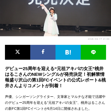
アニメ映画一覧
実写化映画一覧
今期アニメ曜日別一覧
春アニメ
夏アニメ
2025-06-17 21:00
秋アニメ
冬アニメ
男性声優/女性声優一覧
FOLLOW US
デビュー25周年を迎える“元祖アキバの女王”桃井
はるこさんのNEWシングルが発売決定！初解禁情
報盛り沢山の第1回FCイベントの公式レポート&桃
井さんよりコメントが到着！
声優、シンガーソングライター、文筆家とマルチな才能で活躍中
のデビュー25周年を迎える“元祖アキバの女王”、桃井はるこさん
の新FC第1回FCイベントが6月14日に開催されました。