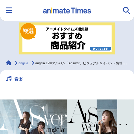
HOME
ランキング
アニメ
声優
ラジオ
みんなの声
グッズ
映画
animateTimes
angela
angela 12thアルバム「Answer」ビジュアル＆イベント情報解禁
音楽
マンガ・ラノベ
ゲーム・アプリ
音楽
コスプレ
2.5次元
配信・Vtuber
トレンド
無料マンガ
最新記事一覧
アニメ記事一覧
声優記事一覧