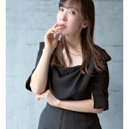
緒：前島亜美観海寺律：斎賀みつき
スタッフ原作：工藤マコト（掲載
「ヤングガンガン」スクウェア・エ
ニックス刊）監督：小竹歩シリーズ
構成・脚本：井上美緒キャラクター
デザイン：徳田賢朗プロップデザイ
ン：小野晃 後藤望総作画監督：徳
田賢朗 山内玲奈 水野友美子 小
野晃美術監督：合六弘（マカリア）
美術設定：小佐野詢（クリープ）
山中隆（クリープ） 西原旬哉（ク
リープ） ゆーにっと（クリープ）
筒井典子（スタジオアクア） 泉
寛色彩設計：渡部勇輔2Dワークス：
西村徹也 鳩野高嗣 児玉裕之（ハ
ヤブサフィルム） タケサキリツ
（ハヤブサフィルム）3DCG：山田翔
（マ...