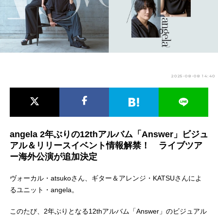
アニメ映画一覧
実写化映画一覧
今期アニメ曜日別一覧
春アニメ
夏アニメ
2025-08-08 14:40
秋アニメ
冬アニメ
男性声優/女性声優一覧
FOLLOW US
angela 2年ぶりの12thアルバム「Answer」ビジュ
アル＆リリースイベント情報解禁！ ライブツア
ー海外公演が追加決定
ヴォーカル・atsukoさん、ギター＆アレンジ・KATSUさんによ
るユニット・angela。
このたび、2年ぶりとなる12thアルバム「Answer」のビジュアル