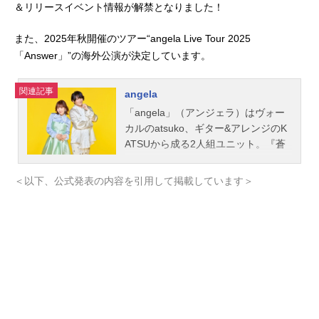
＆リリースイベント情報が解禁となりました！
また、2025年秋開催のツアー“angela Live Tour 2025
「Answer」”の海外公演が決定しています。
関連記事
angela
「angela」（アンジェラ）はヴォー
カルのatsuko、ギター&アレンジのK
ATSUから成る2人組ユニット。『蒼
穹のファフナー』のOPや『シドニア
の騎士』のOPなど人気のアニメ作品
＜以下、公式発表の内容を引用して掲載しています＞
の楽曲を多数担当しています。こち
らでは、angelaのオススメ記事、音
楽情報、関連動画をご紹介！