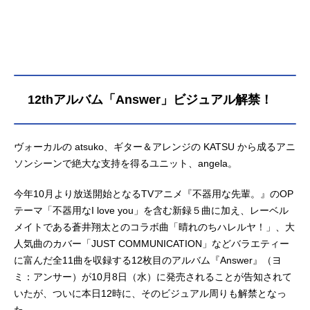
12thアルバム「Answer」ビジュアル解禁！
ヴォーカルの atsuko、ギター＆アレンジの KATSU から成るアニ
ソンシーンで絶大な支持を得るユニット、angela。
今年10月より放送開始となるTVアニメ『不器用な先輩。』のOP
テーマ「不器用なI love you」を含む新録５曲に加え、レーベル
メイトである蒼井翔太とのコラボ曲「晴れのちハレルヤ！」、大
人気曲のカバー「JUST COMMUNICATION」などバラエティー
に富んだ全11曲を収録する12枚目のアルバム『Answer』（ヨ
ミ：アンサー）が10月8日（水）に発売されることが告知されて
いたが、ついに本日12時に、そのビジュアル周りも解禁となっ
た。