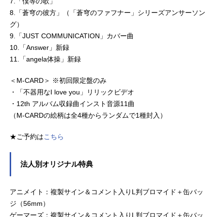
7.「僕等の歌」
8.「蒼穹の彼方」（「蒼穹のファフナー」シリーズアンサーソン
グ）
9.「JUST COMMUNICATION」カバー曲
10.「Answer」新録
11.「angela体操」新録
＜M-CARD＞ ※初回限定盤のみ
・「不器用なI love you」リリックビデオ
・12th アルバム収録曲インスト音源11曲
（M-CARDの絵柄は全4種からランダムで1種封入）
★ご予約は
こちら
法人別オリジナル特典
アニメイト：複製サイン＆コメント入りL判ブロマイド＋缶バッ
ジ（56mm）
ゲーマーズ：複製サイン＆コメント入りL判ブロマイド＋缶バッ