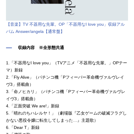
【音楽】TV 不器用な先輩。OP「不器用なI love you」収録アル
バム Answer/angela【通常盤】
収録内容 ※全形態共通
1.「不器用なI love you」（TVアニメ「不器用な先輩。」OPテー
マ）新録
2.「Fly Alive」（パチンコ機「Pフィーバー革命機ヴァルヴレイ
ヴ3」搭載曲）
3.「命ノヒカリ」（パチンコ機「Pフィーバー革命機ヴァルヴレ
イヴ3」搭載曲）
4.「正面突破 We are!」新録
5.「晴れのちハレルヤ！」（劇場版『乙女ゲームの破滅フラグし
かない悪役令嬢に転生してしまった…』主題歌）
6.「Dear T」新録