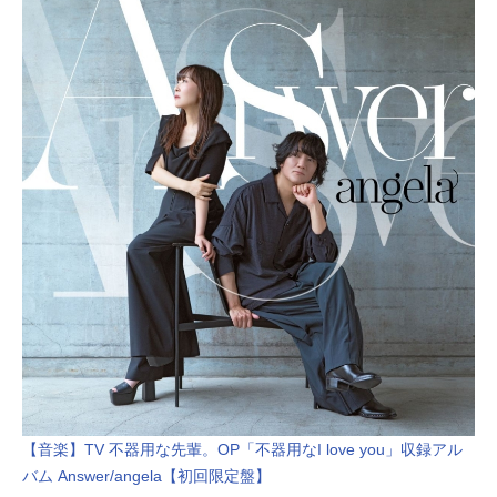
【音楽】TV 不器用な先輩。OP「不器用なI love you」収録アル
バム Answer/angela【初回限定盤】