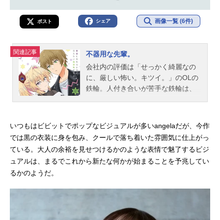
画像一覧 (6件)
シェア
ポスト
関連記事
不器用な先輩。
会社内の評価は「せっかく綺麗なの
に、厳しい怖い。キツイ。」のOLの
鉄輪。人付き合いが苦手な鉄輪は、
今年入社した新入社員亀川の教育係
に任命される。亀川の為に、教育係
として一生懸命振舞う鉄輪だった
いつもはビビットでポップなビジュアルが多いangelaだが、今作
が...素直になれないけど、伝えたい
では黒の衣装に身を包み、クールで落ち着いた雰囲気に仕上がっ
気持ちがある...！「不器用な年上上
ている。大人の余裕を見せつけるかのような表情で魅了するビジ
司×新入社員」のドギマギworking＆l
ュアルは、まるでこれから新たな何かが始まることを予兆してい
ove？コメディ！スタート！作品名不
るかのようだ。
器用な先輩。放送形態TVアニメスケ
ジュール2025年10月2日（木）〜202
5年12月18日（木）TOKYOMX・BS
日テレにて話数全12話キャスト鉄輪
梓：Lynn亀川侑：坂田将吾堀田美