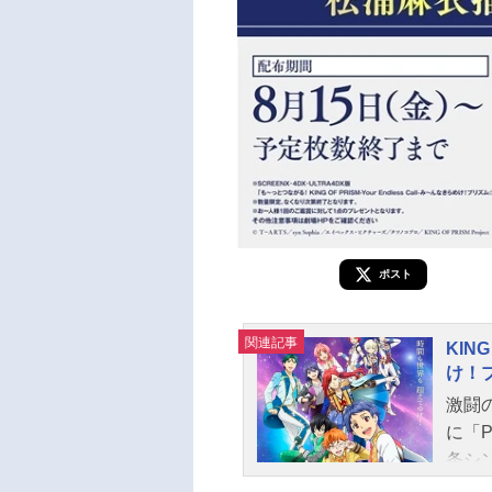
ポスト
関連記事
KING
け！
激闘
に「
条シン
ーを