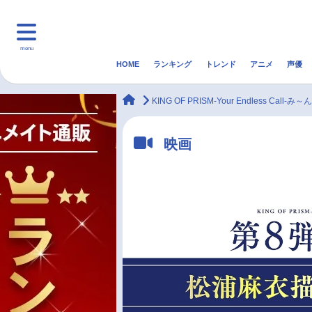
menu
HOME
ランキング
トレンド
アニメ
声優
HOME
ランキング
アニ
animateTimes
KING OF PRISM-Your Endless C
マンガ・ラノベ
ゲーム・アプリ
音楽
映画
最新記事一覧
アニメ記事一覧
声優記事一覧