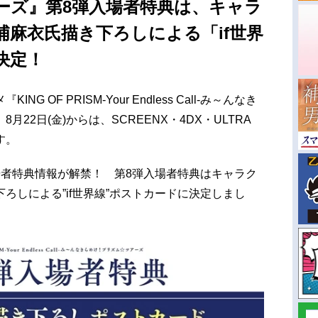
ーズ』第8弾入場者特典は、キャラ
麻衣氏描き下ろしによる「if世界
決定！
 OF PRISM-Your Endless Call-み～んなき
22日(金)からは、SCREENX・4DX・ULTRA
す。
場者特典情報が解禁！ 第8弾入場者特典はキャラク
ろしによる”if世界線”ポストカードに決定しまし