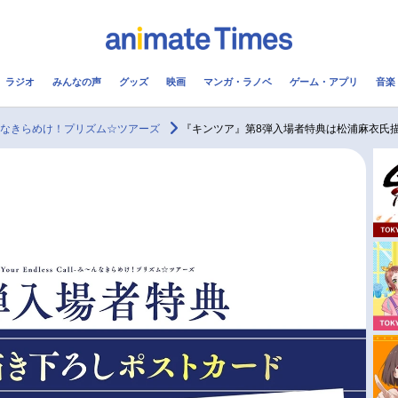
ラジオ
みんなの声
グッズ
映画
マンガ・ラノベ
ゲーム・アプリ
音楽
メ
声優
ラジオ
み
all-み～んなきらめけ！プリズム☆ツアーズ
『キンツア』第8弾入場者特典は松浦麻衣氏
コスプレ
2.5次元
配信
アニメ映画一覧
今期アニメ曜日別一覧
実写化映画一覧
春アニメ
男性声優/女性声優一覧
夏アニメ
FOLLOW US