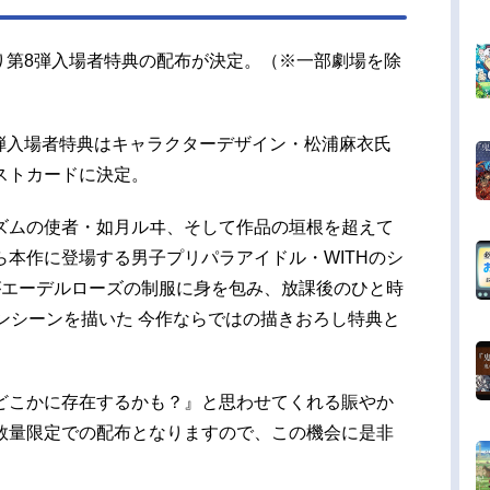
)より第8弾入場者特典の配布が決定。（※一部劇場を除
第8弾入場者特典はキャラクターデザイン・松浦麻衣氏
ストカードに決定。
ズムの使者・如月ルヰ、そして作品の垣根を超えて
本作に登場する男子プリパラアイドル・WITHのシ
がエーデルローズの制服に身を包み、放課後のひと時
のワンシーンを描いた 今作ならではの描きおろし特典と
どこかに存在するかも？』と思わせてくれる賑やか
数量限定での配布となりますので、この機会に是非