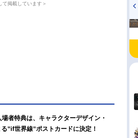
して掲載しています＞
た。落ち込むシンを元気づけるため、プリズムス
ニット・SePTENTRION（セプテントリオン）
TVアニメ『戦隊大失格』
ハイキュー!! 烏野高校放送部!
人は十王院グループが秘密裏に開発したタイムマシ
radio 大直会 2nd season
り込み、7人で初めてライブをした「DearCrown
スマスライブ」を見に行くことに。プリズムショ
過去を巡って、かつて“三強”と呼ばれた伝説のスタ
のショーも体験し、時空旅行を楽しむ一同。しか
如プリズムの煌めきが混線し、時空の割れ目から
スコットの地獄」へと落ちてしまう。そこにはシ
ちとは異なる世界から迷い込んだ、様々な“プリテ
ボーイズ”の姿があった！プリズムの輝きに導か
交わるはずの無かった世界と世界が繋がった時、
最後の審判「Hell’sGods’Star」が下される―
さらに、シンの体に眠るシャインの魂、そしてル
抹消するため、プリズムワールドからは最期の使
入場者特典は、キャラクターデザイン・
アヰ”が解き放たれる。果たしてシン達は無事元の世
る”if世界線”ポストカードに決定！
と戻ることができるのか！？“プリズムアクト”――
“歴史から消...