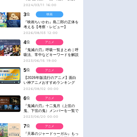
2024/03/11 16:00
3
位
映画
『映画ちいかわ』島二郎の正体を
考える【考察・レビュー】
2026/08/03 12:00
4
位
アニメ
『鬼滅の刃』呼吸一覧まとめ｜呼
吸法、常中などキーワードを解説
2023/06/15 19:00
5
位
アニメ
【2026年版流行のアニメ】面白
い神アニメおすすめランキング
【名作・話題作】｜ジャンル別人
2026/08/02 00:00
気作品をピックアップ
6
位
アニメ
『鬼滅の刃』十二鬼月（上弦の
鬼、下弦の鬼）メンバーを一覧で
紹介＆解説（登場鬼の情報まと
2023/06/20 00:00
め）
7
位
アニメ
『天幕のジャードゥーガル』もっ