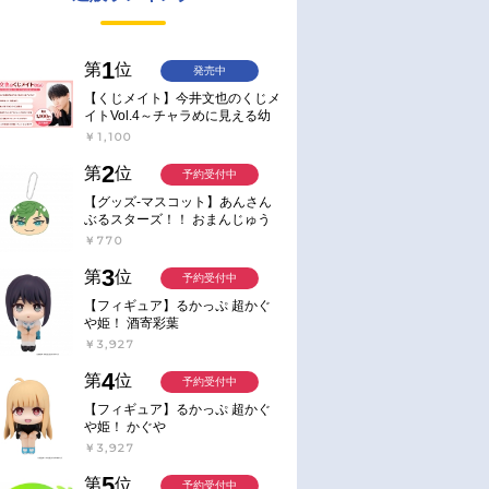
1
第
位
発売中
【くじメイト】今井文也のくじメ
イトVol.4～チャラめに見える幼
馴染、実は一途で独占欲が強いん
￥1,100
です～
2
第
位
予約受付中
【グッズ-マスコット】あんさん
ぶるスターズ！！ おまんじゅう
にぎにぎマスコット ねくすと2
￥770
Hbox
3
第
位
予約受付中
【フィギュア】るかっぷ 超かぐ
や姫！ 酒寄彩葉
￥3,927
4
第
位
予約受付中
【フィギュア】るかっぷ 超かぐ
や姫！ かぐや
￥3,927
5
第
位
予約受付中