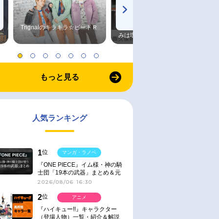
Trignalのキラキラ☆ビートＲ
森久保祥太郎×浪川大輔 つま
みは塩だけ
もっと見る
人気ランキング
1
位
マンガ・ラノベ
『ONE PIECE』イム様・神の騎
士団「19本の武器」まとめ＆元
ネタ
2026/08/06 16:30
2
位
アニメ
『ハイキュー!!』キャラクター
（登場人物）一覧・紹介＆解説