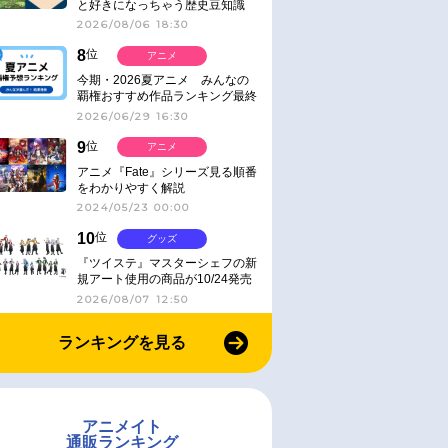
と好きになっちゃう歴史豆知識
2026/08/06 18:30
8
位
アニメ
今期・2026夏アニメ みんなの
覇権おすすめ作品ランキング最終
結果発表！
2026/06/29 16:30
9
位
アニメ
アニメ『Fate』シリーズ見る順番
をわかりやすく解説
2024/05/23 00:00
10
位
グッズ
『ツイステ』マスターシェフの新
規アート使用の商品が10/24発売
2026/08/07 12:50
ランキングを見る
アニメイト
通販ランキング