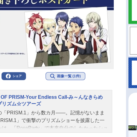
画像一覧 (1件)
シェア
 OF PRISM-Your Endless Call-み～んなきらめ
プリズム☆ツアーズ
の「PRISM.1」から数カ月――。記憶がないまま
PRISM.1」で衝撃のプリズムショーを披露した一
は、「RoseParty」で本来自分のしたかったショ
ファンに届けたものの、晴れない思いが残り続け