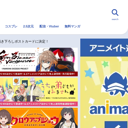
search
コスプレ
2.5次元
配信・Vtuber
無料マンガ
んなの声
グッズ
映画
描き下ろしポストカードに決定！
・Vtuber
トレンド
無料マンガ
秋アニメ
冬アニメ