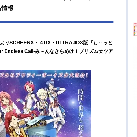
品情報
よりSCREENX・４DX・ULTRA 4DX版『も～っと
our Endless Call-み～んなきらめけ！プリズム☆ツア