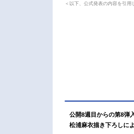
＜以下、公式発表の内容を引用
てい
タァユ
の7
ンに乗
クリ
ーの
ァ達
し突
「マ
ンた
ィー
れ、
彼らに
―。
ヰを
公開8週目からの第8弾
者“
松浦麻衣描き下ろしによ
界へ
そして