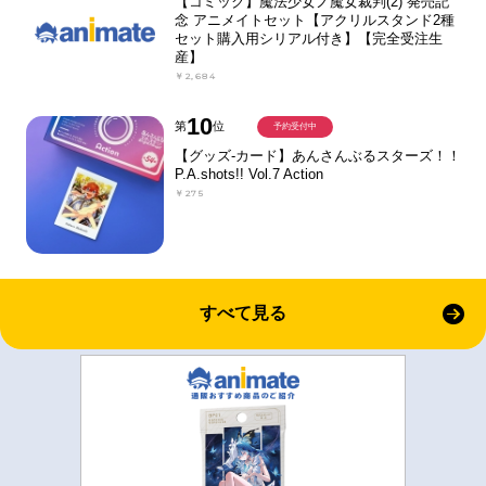
【コミック】魔法少女ノ魔女裁判(2) 発売記
念 アニメイトセット【アクリルスタンド2種
セット購入用シリアル付き】【完全受注生
産】
￥2,684
10
第
位
予約受付中
【グッズ-カード】あんさんぶるスターズ！！
P.A.shots!! Vol.7 Action
￥275
すべて見る