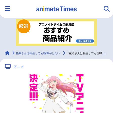
HOME
ランキング
アニメ
声優
ラジオ
みんなの声
グッズ
映画
animateTimes
花織さんは転生しても喧嘩がしたい
『花織さんは転生しても喧嘩がしたい』2026年TVアニメ化、ティザービジュアル解禁
アニメ
マンガ・ラノベ
ゲーム・アプリ
音楽
コスプレ
2.5次元
配信・Vtuber
トレンド
無料マンガ
最新記事一覧
アニメ記事一覧
声優記事一覧