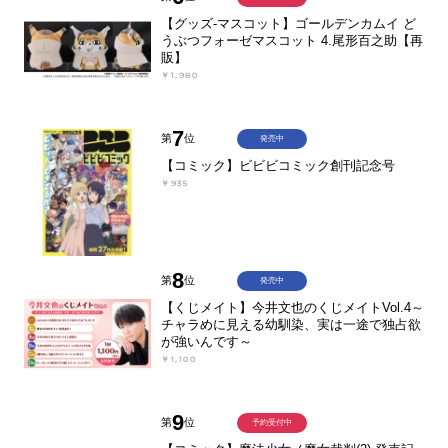
【グッズ-マスコット】ゴールデンカムイ ど
うぶつフォーゼマスコット 4.尾形百之助【再
販】
￥1,980
7
第
位
発売中
【コミック】ビビビコミック創刊記念号
￥935
8
第
位
発売中
【くじメイト】今井文也のくじメイトVol.4～
チャラめに見える幼馴染、実は一途で独占欲
が強いんです～
￥1,100
9
第
位
予約受付中