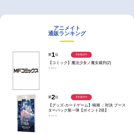
アニメイト
通販ランキング
1
第
位
予約受付中
【コミック】魔法少女ノ魔女裁判(2)
￥924
2
第
位
予約受付中
【グッズ-カードゲーム】鳴潮 ：対決 ブース
ターパック第一弾【ポイント2倍】
￥440