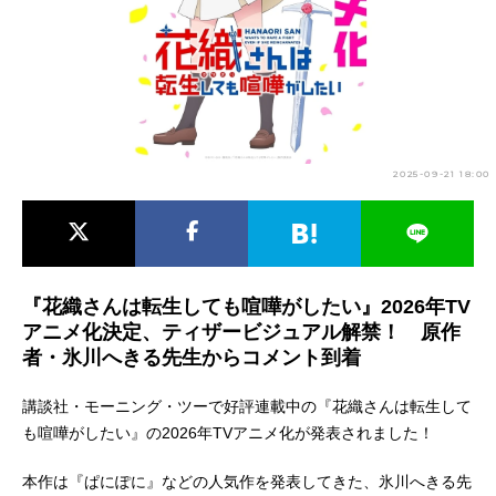
アニメ映画一覧
実写化映画一覧
今期アニメ曜日別一覧
春アニメ
夏アニメ
2025-09-21 18:00
秋アニメ
冬アニメ
男性声優/女性声優一覧
FOLLOW US
『花織さんは転生しても喧嘩がしたい』2026年TV
アニメ化決定、ティザービジュアル解禁！ 原作
者・氷川へきる先生からコメント到着
講談社・モーニング・ツーで好評連載中の『花織さんは転生して
も喧嘩がしたい』の2026年TVアニメ化が発表されました！
本作は『ぱにぽに』などの人気作を発表してきた、氷川へきる先