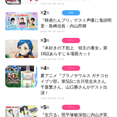
2026-08-08 18:00
2
第
位
映画
『映画たんプリ』ゲスト声優に鬼頭明
里・島﨑信長・内山昂輝
2026-08-09 09:00
3
第
位
アニメ
『本好きの下剋上 領主の養女』第
18話あらすじ＆場面カット
2026-08-08 18:00
4
第
位
アニメ
夏アニメ『プラノサウルス ガチコセ
イブツ部』第5話に古川登志夫さん、
千葉繁さん、山口勝さんがゲスト出
演！
2026-08-09 07:30
5
第
位
アニメ
『生穴る』照平塚敏深役に内山夕実、