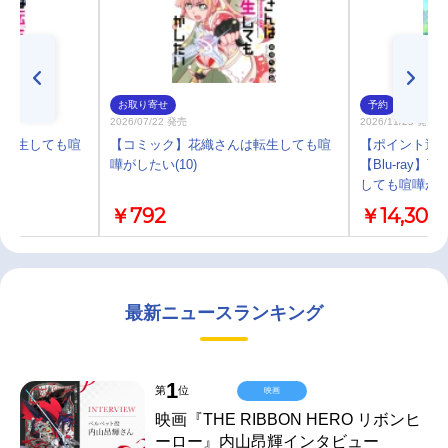
お取り寄せ
予約
2026/07/22 発売
2026/11/25 発売
は転生しても喧
【コミック】花織さんは転生しても喧
【ポイント還元
嘩がしたい(10)
【Blu-ray
しても喧嘩がした
￥792
￥14,300
最新ニュースランキング
1
第
位
映画
映画『THE RIBBON HERO リボンヒ
ーロー』内山昂輝インタビュー