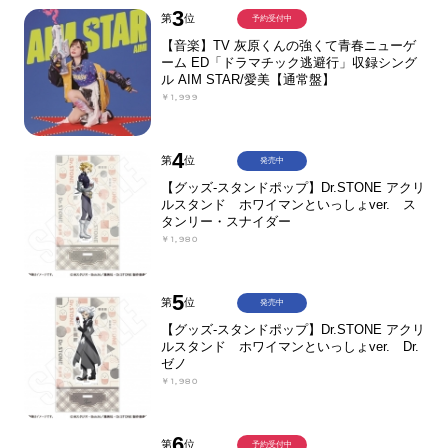
3
第
位
予約受付中
【音楽】TV 灰原くんの強くて青春ニューゲ
ーム ED「ドラマチック逃避行」収録シング
ル AIM STAR/愛美【通常盤】
￥1,999
4
第
位
発売中
【グッズ-スタンドポップ】Dr.STONE アクリ
ルスタンド ホワイマンといっしょver. ス
タンリー・スナイダー
￥1,980
5
第
位
発売中
【グッズ-スタンドポップ】Dr.STONE アクリ
ルスタンド ホワイマンといっしょver. Dr.
ゼノ
￥1,980
6
第
位
予約受付中