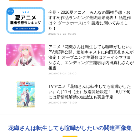
今期・2026夏アニメ みんなの覇権予想・お
すすめ作品ランキング最終結果発表！ 話題作
は？ ダークホースは？ 読者に聞いてみまし
た！
2026-06-29 16:30
アニメ『花織さんは転生しても喧嘩がしたい』
PV第2弾公開、追加キャストに内田真礼さんが
決定！ オープニング主題歌はオーイシマサヨ
シさん、エンディング主題歌は内田真礼さんが
担当
2026-06-24 22:00
TVアニメ『花織さんは転生しても喧嘩がした
い』7月11日（土）放送開始決定！ 6月下旬
には新情報解禁の生放送も実施予定
2026-06-09 19:00
花織さんは転生しても喧嘩がしたいの関連画像集