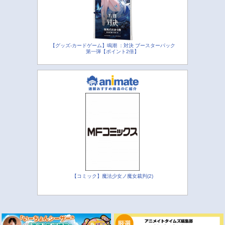
【グッズ-カードゲーム】鳴潮 ：対決 ブースターパック
第一弾【ポイント2倍】
【コミック】魔法少女ノ魔女裁判(2)