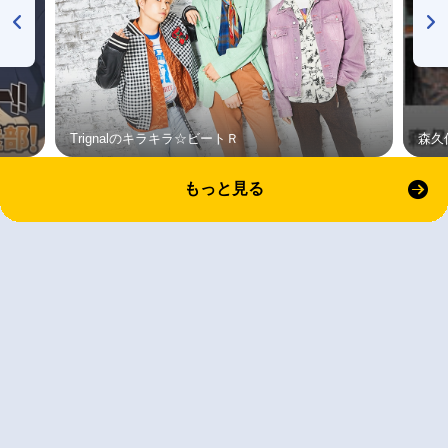
Trignalのキラキラ☆ビートＲ
森久
もっと見る