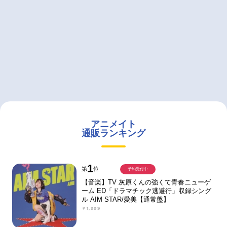
アニメイト
通販ランキング
1
第
位
予約受付中
【音楽】TV 灰原くんの強くて青春ニューゲ
ーム ED「ドラマチック逃避行」収録シング
ル AIM STAR/愛美【通常盤】
￥1,999