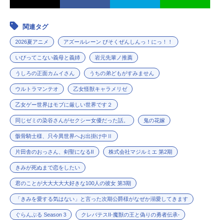
関連タグ
2026夏アニメ
アズールレーン びそくぜんしんっ！にっ！！
いびってこない義母と義姉
岩元先輩ノ推薦
うしろの正面カムイさん
うちの弟どもがすみません
ウルトラマンテオ
乙女怪獣キャラメリゼ
乙女ゲー世界はモブに厳しい世界です２
同じゼミの染谷さんがセクシー女優だった話。
鬼の花嫁
骸骨騎士様、只今異世界へお出掛け中Ⅱ
片田舎のおっさん、剣聖になるII
株式会社マジルミエ 第2期
きみが死ぬまで恋をしたい
君のことが大大大大大好きな100人の彼女 第3期
「きみを愛する気はない」と言った次期公爵様がなぜか溺愛してきます
ぐらんぶる Season 3
クレバテスII-魔獣の王と偽りの勇者伝承-