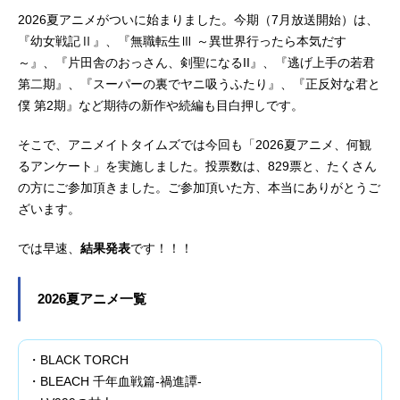
2026夏アニメがついに始まりました。今期（7月放送開始）は、
『幼女戦記Ⅱ』、『無職転生Ⅲ ～異世界行ったら本気だす
～』、『片田舎のおっさん、剣聖になるII』、『逃げ上手の若君
第二期』、『スーパーの裏でヤニ吸うふたり』、『正反対な君と
僕 第2期』など期待の新作や続編も目白押しです。
そこで、アニメイトタイムズでは今回も「2026夏アニメ、何観
るアンケート」を実施しました。投票数は、829票と、たくさん
の方にご参加頂きました。ご参加頂いた方、本当にありがとうご
ざいます。
では早速、
結果発表
です！！！
2026夏アニメ一覧
・BLACK TORCH
・BLEACH 千年血戦篇-禍進譚-