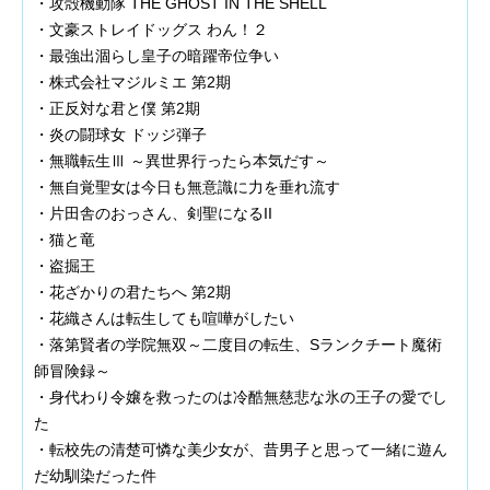
・攻殻機動隊 THE GHOST IN THE SHELL
・文豪ストレイドッグス わん！２
・最強出涸らし皇子の暗躍帝位争い
・株式会社マジルミエ 第2期
・正反対な君と僕 第2期
・炎の闘球女 ドッジ弾子
・無職転生Ⅲ ～異世界行ったら本気だす～
・無自覚聖女は今日も無意識に力を垂れ流す
・片田舎のおっさん、剣聖になるII
・猫と竜
・盗掘王
・花ざかりの君たちへ 第2期
・花織さんは転生しても喧嘩がしたい
・落第賢者の学院無双～二度目の転生、Sランクチート魔術
師冒険録～
・身代わり令嬢を救ったのは冷酷無慈悲な氷の王子の愛でし
た
・転校先の清楚可憐な美少女が、昔男子と思って一緒に遊ん
だ幼馴染だった件