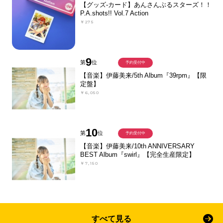
【グッズ-カード】あんさんぶるスターズ！！
P.A.shots!! Vol.7 Action
￥275
9
第
位
予約受付中
【音楽】伊藤美来/5th Album『39rpm』【限
定盤】
￥6,050
10
第
位
予約受付中
【音楽】伊藤美来/10th ANNIVERSARY
BEST Album『swirl』【完全生産限定】
￥7,150
すべて見る