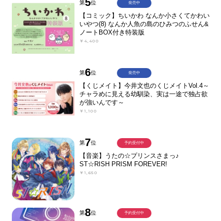
5
第
位
発売中
【コミック】ちいかわ なんか小さくてかわい
いやつ(8) なんか人魚の島のひみつのふせん&
ノートBOX付き特装版
￥4,400
6
第
位
発売中
【くじメイト】今井文也のくじメイトVol.4～
チャラめに見える幼馴染、実は一途で独占欲
が強いんです～
￥1,100
7
第
位
予約受付中
【音楽】うたの☆プリンスさまっ♪
ST☆RISH PRISM FOREVER!
￥1,650
8
第
位
予約受付中