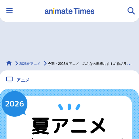
HOME
ランキング
アニメ
声優
animateTimes
ラジオ
みんなの声
グッズ
映画
2026夏アニメ
今期・2026夏アニメ みんなの覇権おすすめ作品ランキング最終結果発表！
アニメ
マンガ・ラノベ
ゲーム・アプリ
音楽
コスプレ
2.5次元
配信・Vtuber
トレンド
無料マンガ
最新記事一覧
アニメ記事一覧
声優記事一覧