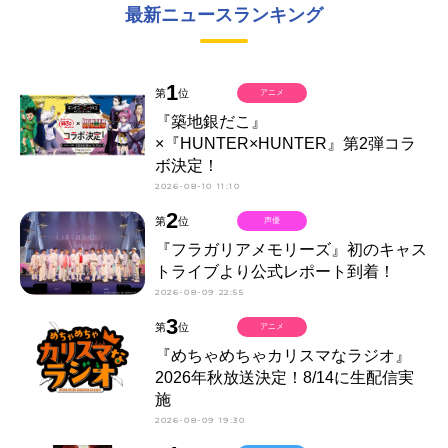
最新ニュースランキング
1
第
位
アニメ
『築地銀だこ』
×『HUNTER×HUNTER』第2弾コラ
ボ決定！
2026-08-10 11:10
2
第
位
声優
『フラガリアメモリーズ』初のキャス
トライブより公式レポート到着！
2026-08-09 22:55
3
第
位
アニメ
『めちゃめちゃカリスマなラジオ』
2026年秋放送決定！8/14に生配信実
施
2026-08-09 19:30