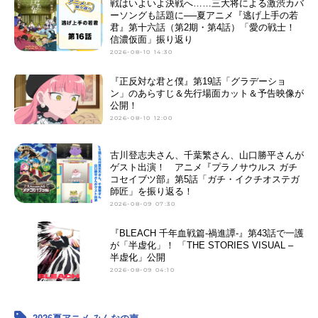
戦はいよいよ決戦へ……三大将による激渋カバ
ーソングも話題に──夏アニメ『逃げ上手の若
君』第十六話（第2期・第4話）「愛の戦士！
信濃仮面」振り返り
2026-08-10 14:30
『正反対な君と僕』第19話「グラデーショ
ン」のあらすじ＆先行場面カット＆予告映像が
公開！
2026-08-10 12:00
古川登志夫さん、千葉繁さん、山口勝平さんが
ゲスト出演！ アニメ『プラノサウルス ガチ
コセイブツ部』第5話「ガチ・イクチオステガ
師匠」を振り返る！
2026-08-09 07:30
『BLEACH 千年血戦篇-禍進譚-』第43話で一護
が「半虚化」！ 「THE STORIES VISUAL –
半虚化」公開
2026-08-09 04:10