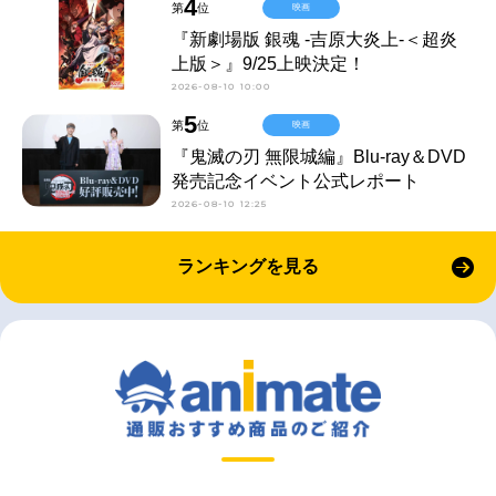
4
第
位
映画
『新劇場版 銀魂 -吉原大炎上-＜超炎
上版＞』9/25上映決定！
2026-08-10 10:00
5
第
位
映画
『鬼滅の刃 無限城編』Blu-ray＆DVD
発売記念イベント公式レポート
2026-08-10 12:25
ランキングを見る