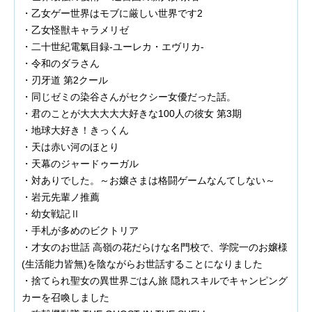
・乙女ゲー世界はモブに厳しい世界です2
・乙女怪獣キャラメリゼ
・二十世紀電氣目録-ユーレカ・エヴリカ-
・令和のダラさん
・刃牙道 第2クール
・同じゼミの染谷さんがセクシー女優だった話。
・君のことが大大大大大好きな100人の彼女 第3期
・地球大好き！きっくん
・天は赤い河のほとり
・天幕のジャードゥーガル
・対ありでした。～お嬢さまは格闘ゲームなんてしない～
・岩元先輩ノ推薦
・幼女戦記Ⅱ
・手札が多めのビクトリア
・才女のお世話 高嶺の花だらけな名門校で、学院一のお嬢様
(生活能力皆無)を陰ながらお世話することになりました
・捨てられ聖女の異世界ごはん旅 隠れスキルでキャンピング
カーを召喚しました