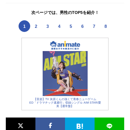
ト声優情報などをまとめて「2026夏
アニメ新番組一覧」をお届けしま
次ページでは、男性のTOP5を紹介！
す！2026秋アニメ＞＞＜＜2026春ア
ニメ
1
2
3
4
5
6
7
8
【音楽】TV 灰原くんの強くて青春ニューゲーム
ED「ドラマチック逃避行」収録シングル AIM STAR/愛
美【通常盤】