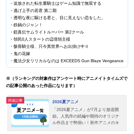
・追放された転生重騎士はゲーム知識で無双する
・逃げ上手の若君 第二期
・透明な夜に駆ける君と、目に見えない恋をした。
・鉄鍋のジャン！
・鎧真伝サムライトルーパー 第2クール
・領民0人スタートの辺境領主様
・骸骨騎士様、只今異世界へお出掛け中Ⅱ
・鬼の花嫁
・魔法少女リリカルなのは EXCEEDS Gun Blaze Vengeance
※（ランキングの対象作はアンケート時にアニメイトタイムズで
の記事公開のあった作品になります）
関連記事
2026夏アニメ
「2026夏アニメ」が7月より放送開
始。人気作の続編や期待のオリジナ
ル作品まで勢揃い！新作アニメのキ
ービジュアル画像や出演するキャス