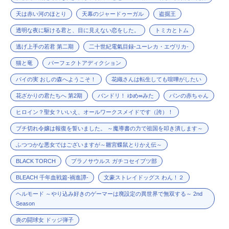
天は赤い河のほとり
天幕のジャードゥーガル
盗掘王
透明な夜に駆ける君と、目に見えない恋をした。
トミカとトム
逃げ上手の若君 第二期
二十世紀電氣目録-ユーレカ・エヴリカ-
猫と竜
パーフェクトアディクション
パイの実 おしの森へようこそ！
花織さんは転生しても喧嘩がしたい
花ざかりの君たちへ 第2期
バンドリ！ ゆめ∞みた
パンの赤ちゃん
ヒロイン？聖女？いいえ、オールワークスメイドです（誇）！
ブチ切れ令嬢は報復を誓いました。 ～魔導書の力で祖国を叩き潰します～
ふつつかな悪女ではございますが～雛宮蝶鼠とりかえ伝～
BLACK TORCH
プラノサウルス ガチコセイブツ部
BLEACH 千年血戦篇-禍進譚-
文豪ストレイドッグス わん！２
ヘルモード ～やり込み好きのゲーマーは廃設定の異世界で無双する～ 2nd
Season
炎の闘球女 ドッジ弾子