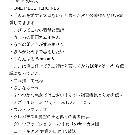
・LV999の村人
・ONE PIECE HEROINES
・「きみを愛する気はない」と言った次期公爵様がなぜか溺
愛してきます
・いびってこない義母と義姉
・うしろの正面カムイさん
・うちの弟どもがすみません
・きみが死ぬまで恋をしたい
・ぐらんぶる Season 3
・ここは俺に任せて先に行けと言ってから10年がたったら伝
説になっていた。
・これ描いて死ね
・さよならララ
・ふつつかな悪女ではございますが～雛宮蝶鼠とりかえ伝～
・アズールレーン びそくぜんしんっ！にっ！！
・ウルトラマンテオ
・クレバテスII-魔獣の王と偽りの勇者伝承-
・グロウアップショウ ～ひまわりのサーカス団～
・コードギアス 奪還のロゼ TV放送