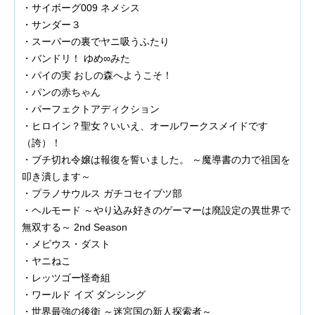
・サイボーグ009 ネメシス
・サンダー３
・スーパーの裏でヤニ吸うふたり
・バンドリ！ ゆめ∞みた
・パイの実 おしの森へようこそ！
・パンの赤ちゃん
・パーフェクトアディクション
・ヒロイン？聖女？いいえ、オールワークスメイドです
（誇）！
・ブチ切れ令嬢は報復を誓いました。 ～魔導書の力で祖国を
叩き潰します～
・プラノサウルス ガチコセイブツ部
・ヘルモード ～やり込み好きのゲーマーは廃設定の異世界で
無双する～ 2nd Season
・メビウス・ダスト
・ヤニねこ
・レッツゴー怪奇組
・ワールド イズ ダンシング
・世界最強の後衛 ～迷宮国の新人探索者～