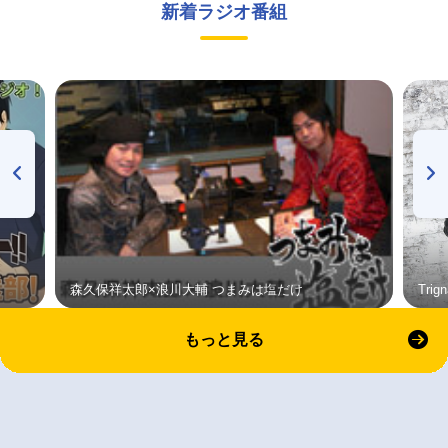
新着ラジオ番組
森久保祥太郎×浪川大輔 つまみは塩だけ
Tri
もっと見る