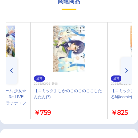
関連商品
通常
通常
2025/03/07 発売
2025/01/10 発売
ゲーム 少女☆
【コミック】しかのこのこのここした
【コミック】
-Re LIVE-
んたん(7)
る!@comic(4)
 プラチナ・フ
￥759
￥825