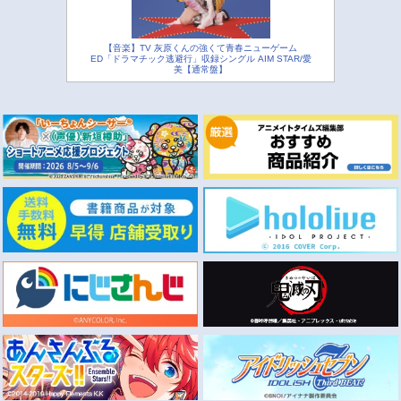
【音楽】TV 灰原くんの強くて青春ニューゲーム
ED「ドラマチック逃避行」収録シングル AIM STAR/愛
美【通常盤】