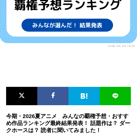
アニメ映画一覧
実写化映画一覧
今期アニメ曜日別一覧
春アニメ
夏アニメ
2026-06-29 16:30
秋アニメ
冬アニメ
男性声優/女性声優一覧
FOLLOW US
今期・2026夏アニメ みんなの覇権予想・おすす
め作品ランキング最終結果発表！ 話題作は？ ダー
クホースは？ 読者に聞いてみました！