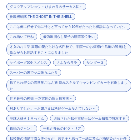
グロウアップショウ ～ひまわりのサーカス団～
攻殻機動隊 THE GHOST IN THE SHELL
ここは俺に任せて先に行けと言ってから10年がたったら伝説になっていた。
これ描いて死ね
最強出涸らし皇子の暗躍帝位争い
才女のお世話 高嶺の花だらけな名門校で、学院一のお嬢様(生活能力皆無)を
陰ながらお世話することになりました
サイボーグ009 ネメシス
さよならララ
サンダー３
スーパーの裏でヤニ吸うふたり
捨てられ聖女の異世界ごはん旅 隠れスキルでキャンピングカーを召喚しまし
た
世界最強の後衛 ～迷宮国の新人探索者～
対ありでした。～お嬢さまは格闘ゲームなんてしない～
地球大好き！きっくん
追放された転生重騎士はゲーム知識で無双する
鉄鍋のジャン！
手札が多めのビクトリア
転校先の清楚可憐な美少女が、昔男子と思って一緒に遊んだ幼馴染だった件