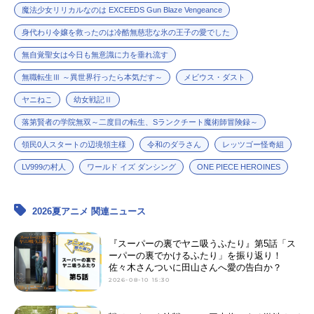
魔法少女リリカルなのは EXCEEDS Gun Blaze Vengeance
身代わり令嬢を救ったのは冷酷無慈悲な氷の王子の愛でした
無自覚聖女は今日も無意識に力を垂れ流す
無職転生Ⅲ ～異世界行ったら本気だす～
メビウス・ダスト
ヤニねこ
幼女戦記Ⅱ
落第賢者の学院無双～二度目の転生、Sランクチート魔術師冒険録～
領民0人スタートの辺境領主様
令和のダラさん
レッツゴー怪奇組
LV999の村人
ワールド イズ ダンシング
ONE PIECE HEROINES
2026夏アニメ 関連ニュース
『スーパーの裏でヤニ吸うふたり』第5話「ス
ーパーの裏でかけるふたり」を振り返り！
佐々木さんついに田山さんへ愛の告白か？
2026-08-10 15:30