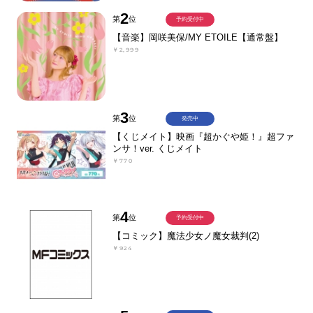
2
第
位
予約受付中
【音楽】岡咲美保/MY ETOILE【通常盤】
￥2,999
3
第
位
発売中
【くじメイト】映画『超かぐや姫！』超ファ
ンサ！ver. くじメイト
￥770
4
第
位
予約受付中
【コミック】魔法少女ノ魔女裁判(2)
￥924