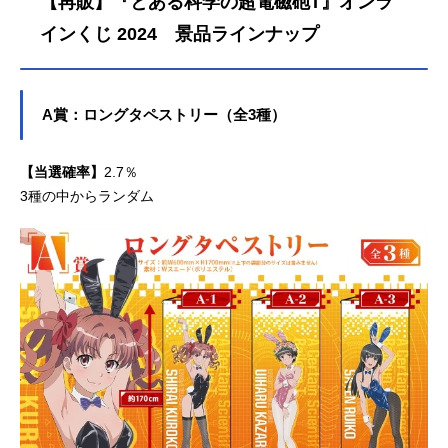
【再販】『とある科学の超電磁砲T』オンラ
学校・常盤台中学に通う14歳の女子
中学生。後輩で『風紀委員(ジャッジ
インくじ 2024 景品ラインナップ
メント)』の白井黒子。その同僚でお
嬢様に憧れる初春飾利と、都市伝説
好きな彼女の友人、佐天涙子。そん
A賞：ロングタペストリー（全3種）
な仲間たちとの、平和で平凡で、ち
ょっぴり変わった学園都市的日常生
活に、年に一度の一大イベントが迫
【当選確率】
2.7％
っていた。『大覇星祭』。7日間にわ
3種の中からランダム
たって開催され、能力者たちが学校
単位で激戦を繰り広げる巨大な体育
祭。期間中は学園都市の一部が一般
に開放され、全世界に向けてその様
子が中継されるにぎ...