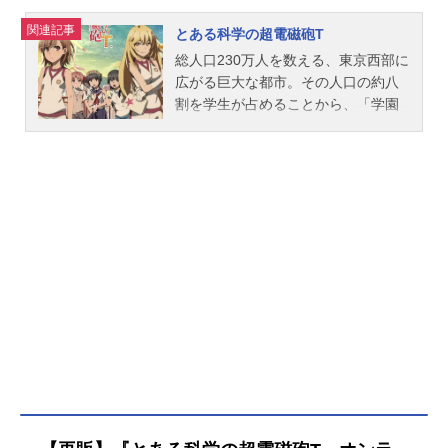
関連記事
とある科学の超電磁砲T
総人口230万人を数える、東京西部に
広がる巨大な都市。その人口の約八
割を学生が占めることから、「学園
都市」と呼ばれているその都市で
は、世界の法則を捻じ曲げて超常現
象を起こす力――超能力の開発が行
われていた。特殊な授業(カリキュラ
ム)を受け、能力を得た学生たちは、
定期的な『身体検査(システムスキャ
ン)』によって、『無能力(レベル0)』
から『超能力(レベル5)』の6段階に
評価されている。その頂点に立ち、
最強と謳われるのが、7人の『超能力
者』たちである。そのひとり、御坂
美琴。電気を自在に操る『電撃使い
(エレクトロマスター)』最上位の能力
者にして、『超電磁砲(レールガン)』
の異名を持つ彼女は、名門お嬢さま