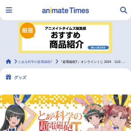
HOME
ランキング
アニメ
声優
ラジオ
みんなの声
グッズ
映画
animateTimes
とある科学の超電磁砲T
『超電磁砲T』オンラインくじ 2024 11/21正午～再販開始
グッズ
マンガ・ラノベ
ゲーム・アプリ
音楽
コスプレ
2.5次元
配信・Vtuber
トレンド
無料マンガ
最新記事一覧
アニメ記事一覧
声優記事一覧