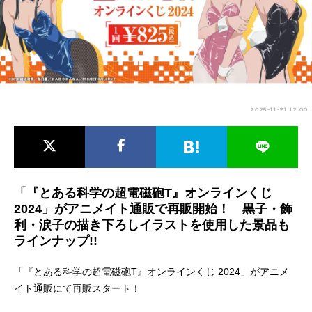
アニメ映画一覧
実写化映画一覧
今期アニメ曜日別一覧
春アニメ
夏アニメ
2025-11-21 12:00
秋アニメ
冬アニメ
男性声優/女性声優一覧
FOLLOW US
「『とある科学の超電磁砲T』オンラインくじ
2024」がアニメイト通販で再販開始！ 黒子・飾
利・涙子の描き下ろしイラストを使用した景品も
ラインナップ!!
「『とある科学の超電磁砲T』オンラインくじ 2024」がアニメ
イト通販にて再販スタート！