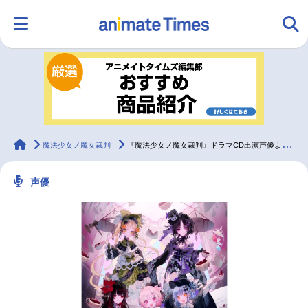
HOME
ランキング
アニメ
声優
ラジオ
みんなの声
グッズ
映画
animateTimes
魔法少女ノ魔女裁判
『魔法少女ノ魔女裁判』ドラマCD出演声優より収録後コメント到着
声優
マンガ・ラノベ
ゲーム・アプリ
音楽
コスプレ
2.5次元
配信・Vtuber
トレンド
無料マンガ
最新記事一覧
アニメ記事一覧
声優記事一覧