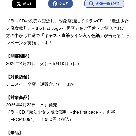
画像一覧 (4件)
シェア
ポスト
ドラマCDの発売を記念し、対象店舗にてドラマCD「『魔法少女
ノ魔女裁判』～the first page～ 再審」をご予約・ご購入された
方の中から抽選で
「キャスト直筆サイン入り色紙」
が当たるキャ
ンペーンを実施します!!
【開催期間】
2026年4月21日（火）～5月10日（日）
【対象店舗】
アニメイト全店（通販含む） ほか
【対象商品】
2026年4月22日（水）発売
ドラマCD『魔法少女ノ魔女裁判 ～the first page～』再審
（FFCP-0054） 4,980円（税込）
【景品】