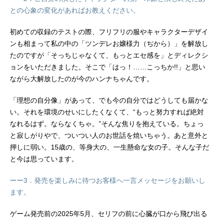
との心象の変化があればお教えください。
初めての収録のテストの際、フリフリの服やキャラクターデザイ
ンも相まって私の中の「ツンデレお嬢様力（ぢから）」を解放し
たのですが「そっちじゃなくて、もっとエセ感を」とディレクシ
ョンをいただきました。そこで「はっ！……こっちか!!」と思い
ながら大解放したのが今のハンナちゃんです。
「理想の自分像」があって、でも今の自分ではどうしても届かな
い。それを環境のせいにしたくなくて、“もっと努力すれば絶対
なれるはず。ならなくちゃ。”そんな焦りを抱えている。ちょっ
と寂しがりやで、ついつい人のお世話を焼いちゃう。あと意外と
押しに弱い。15歳の、等身大の、一生懸命な女の子。そんな子だ
と今は思っています。
ーー3．発売を楽しみに待つお客様へ一言メッセージをお願いし
ます。
ゲーム発売前の2025年5月、セリフの前に心臓が口から飛び出る