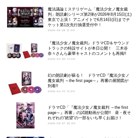
魔法議論ミステリゲーム「魔法少女ノ魔女裁
判」朗読劇シリーズ第2弾が2026年8月15日(土)
東京で上演！ アニメイトで6月14日(日)までチ
ケット第1次先行抽選受付中！
2026-05-29 21:00
『魔法少女ノ魔女裁判』ドラマCD＆サウンド
トラックの特設サイトが本日公開！ 三木谷
奈々さんら豪華キャストのコメントも再掲!!
2026-04-30 12:00
幻の朗読劇が蘇る！ ドラマCD『魔法少女ノ
魔女裁判 ～the first page～』再審の展開図が
到着!!
2026-04-10 12:00
ドラマCD「『魔法少女ノ魔女裁判 ～the first
page～』再審」の試聴動画が公開!! 昼・夜そ
れぞれの“絶望”の一部をいち早くお届け！
2026-03-27 20:00