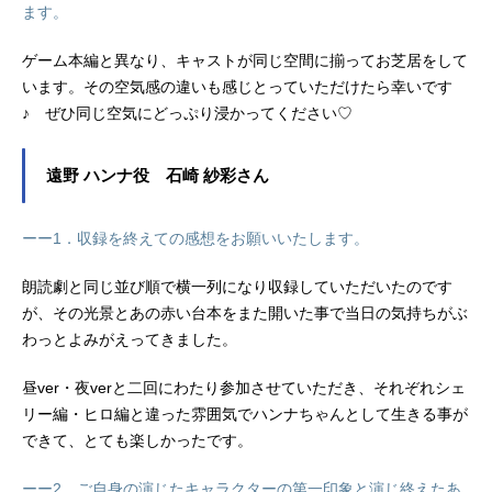
ます。
ゲーム本編と異なり、キャストが同じ空間に揃ってお芝居をして
います。その空気感の違いも感じとっていただけたら幸いです
♪ ぜひ同じ空気にどっぷり浸かってください♡
遠野 ハンナ役 石崎 紗彩さん
ーー1．収録を終えての感想をお願いいたします。
朗読劇と同じ並び順で横一列になり収録していただいたのです
が、その光景とあの赤い台本をまた開いた事で当日の気持ちがぶ
わっとよみがえってきました。
昼ver・夜verと二回にわたり参加させていただき、それぞれシェ
リー編・ヒロ編と違った雰囲気でハンナちゃんとして生きる事が
できて、とても楽しかったです。
ーー2．ご自身の演じたキャラクターの第一印象と演じ終えたあ