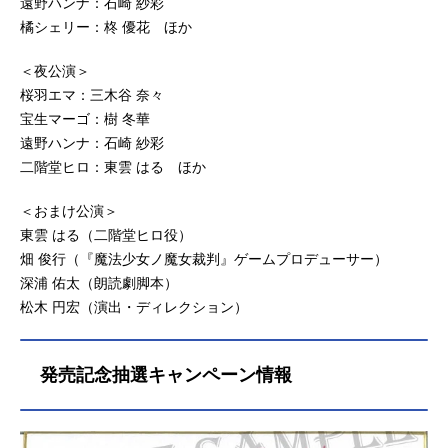
遠野ハンナ：石崎 紗彩
橘シェリー：柊 優花 ほか
＜夜公演＞
桜羽エマ：三木谷 奈々
宝生マーゴ：樹 冬華
遠野ハンナ：石崎 紗彩
二階堂ヒロ：東雲 はる ほか
＜おまけ公演＞
東雲 はる（二階堂ヒロ役）
畑 俊行（『魔法少女ノ魔女裁判』ゲームプロデューサー）
深浦 佑太（朗読劇脚本）
松木 円宏（演出・ディレクション）
発売記念抽選キャンペーン情報