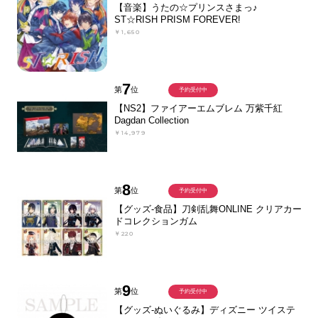
【音楽】うたの☆プリンスさまっ♪
ST☆RISH PRISM FOREVER!
￥1,650
7
第
位
予約受付中
【NS2】ファイアーエムブレム 万紫千紅
Dagdan Collection
￥14,979
8
第
位
予約受付中
【グッズ-食品】刀剣乱舞ONLINE クリアカー
ドコレクションガム
￥220
9
第
位
予約受付中
【グッズ-ぬいぐるみ】ディズニー ツイステ