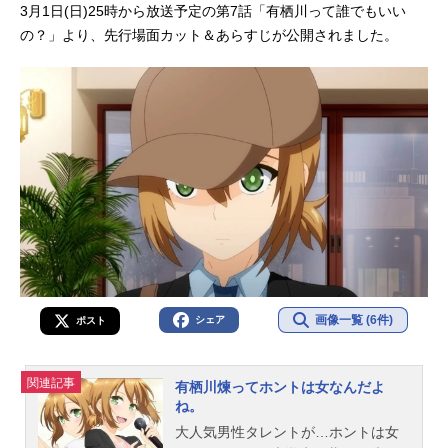
3月1日(日)25時から放送予定の第7話「有栖川って誰でもいい
の？」より、先行場面カット＆あらすじが公開されました。
画像一覧 (6件)
シェア
ポスト
関連記事
有栖川煉ってホントは女なんだよ
ね。
大人気男性タレントが…ホントは女