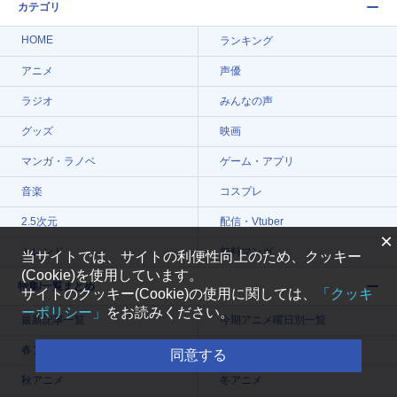
カテゴリ
HOME
ランキング
アニメ
声優
ラジオ
みんなの声
グッズ
映画
マンガ・ラノベ
ゲーム・アプリ
音楽
コスプレ
2.5次元
配信・Vtuber
×
トレンド
無料マンガ
当サイトでは、サイトの利便性向上のため、クッキー
(Cookie)を使用しています。
特集/一覧まとめ
サイトのクッキー(Cookie)の使用に関しては、
「クッキ
ーポリシー」
をお読みください。
最新記事一覧
今期アニメ曜日別一覧
春アニメ
夏アニメ
同意する
秋アニメ
冬アニメ