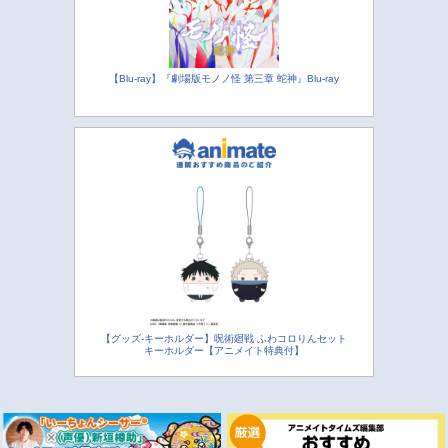
【Blu-ray】『劇場版モノノ怪 第三章 蛇神』Blu-ray
【グッズ-キーホルダー】呪術廻戦 ふわコロりんセット
キーホルダー【アニメイト特典付】