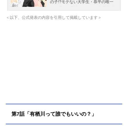
の子!?モテない大学生・恭平の唯一
の自慢は、男性タレント・有栖川煉
とイトコ同士だということ。成長し
＜以下、公式発表の内容を引用して掲載しています＞
てからはずっと会えていなかったけ
ど、ある晩、恭平のアパートに煉が
お忍びで転がり込んできた！しか
し、ひょんなことから煉が本当は
「女」だと知ってしまい…!?カメラ
の前ではかっこつけてるくせに、実
はこんなにかわいかったのかよ…作
品名有栖川煉ってホントは女なんだ
よね。放送形態TVアニメスケジュー
ル2026年1月4日（日）～2026年3月
8日（日）TOKYOMX・BS11にて話
数全8話キャスト有栖川恭平：西山ユ
ウキ有栖川煉：あまいみるく吉岡皐
月：夏樹柑菜柊ももか：神崎のえる
宮下はるな：花影蛍杉崎陽奈：有明
第7話「有栖川って誰でもいいの？」
こんぶスタッフ原作著者：浅月のり
と監督：佐々木純人シリーズ構成：
イルカ隊長キャラクターデザイン：