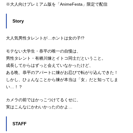
※大人向けプレミアム版を「AnimeFesta」限定で配信
Story
大人気男性タレントが…ホントは女の子!?
モテない大学生・恭平の唯一の自慢は、
男性タレント・有栖川煉とイトコ同士だということ。
成長してからはずっと会えていなかったけど、
ある晩、恭平のアパートに煉がお忍びで転がり込んできた！
しかし、ひょんなことから煉が本当は「女」だと知ってしま
い…！？
カメラの前ではかっこつけてるくせに、
実はこんなにかわいかったのかよ…
STAFF