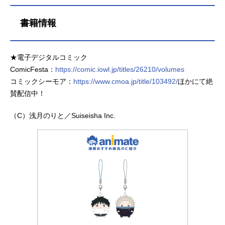
書籍情報
★電子デジタルコミック
ComicFesta：
https://comic.iowl.jp/titles/26210/volumes
コミックシーモア：
https://www.cmoa.jp/title/103492/
ほかにて絶
賛配信中！
（C）浅月のりと／Suiseisha Inc.