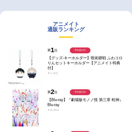
アニメイト
通販ランキング
1
第
位
予約受付中
【グッズ-キーホルダー】呪術廻戦 ふわコロ
りんセットキーホルダー【アニメイト特典
付】
￥1,100
2
第
位
予約受付中
【Blu-ray】『劇場版モノノ怪 第三章 蛇神』
Blu-ray
￥9,900