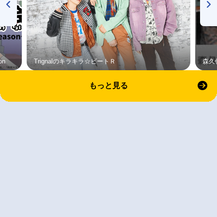
on
Trignalのキラキラ☆ビートＲ
森久
もっと見る