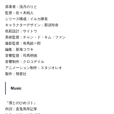
原著者：浅月のりと
監督：佐々木純人
シリーズ構成：イルカ隊長
キャラクターデザイン：那須玲奈
色彩設計：サイトウ
美術監督：チャン・ド・キム・ファン
撮影監督：有馬総一郎
編集：新海コウキ
音響監督：司馬明徳
音響制作：クロコデイル
アニメーション制作：スタジオレオ
製作：彗星社
Music
『僕とのひめゴト』
作詞：直兎馬亭記草