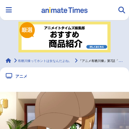
HOME
ランキング
アニメ
声優
ラジオ
みんなの声
グッズ
映画
animateTimes
有栖川煉ってホントは女なんだよね。
『アニメ有栖川煉』第7話「有栖川って誰でもいいの？」先行場面カット＆あらすじ
アニメ
マンガ・ラノベ
ゲーム・アプリ
音楽
コスプレ
2.5次元
配信・Vtuber
トレンド
無料マンガ
最新記事一覧
アニメ記事一覧
声優記事一覧