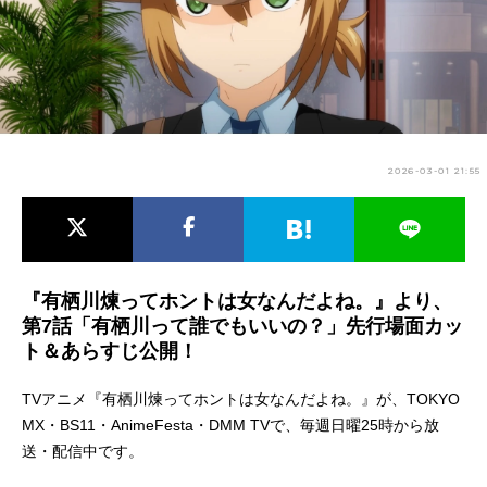
アニメ映画一覧
実写化映画一覧
今期アニメ曜日別一覧
春アニメ
夏アニメ
2026-03-01 21:55
秋アニメ
冬アニメ
男性声優/女性声優一覧
FOLLOW US
『有栖川煉ってホントは女なんだよね。』より、
第7話「有栖川って誰でもいいの？」先行場面カッ
ト＆あらすじ公開！
TVアニメ『有栖川煉ってホントは女なんだよね。』が、TOKYO
MX・BS11・AnimeFesta・DMM TVで、毎週日曜25時から放
送・配信中です。