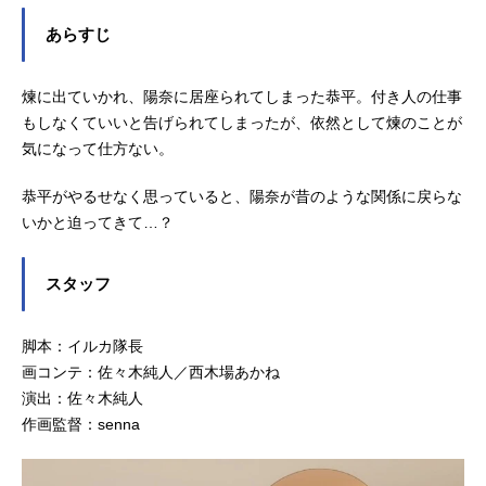
那須玲奈色彩設計：サイトウ美術設
あらすじ
定・美術監督：チャン・ド・キム・
ファン撮影監督：有馬総一郎編集：
新海コウキ音響監督：司馬明徳音響
煉に出ていかれ、陽奈に居座られてしまった恭平。付き人の仕事
制作：クロコデイルアニメーション
もしなくていいと告げられてしまったが、依然として煉のことが
制作：スタジオレオ製作：彗星社主
気になって仕方ない。
題歌「僕とのひめゴト」sammy公開
開始年＆季節2026冬アニメ(C)浅月の
恭平がやるせなく思っていると、陽奈が昔のような関係に戻らな
りと／SuiseishaInc.『有栖川煉って
いかと迫ってきて…？
ホントは女なんだよね。』公式サイ
ト『有...
スタッフ
脚本：イルカ隊長
画コンテ：佐々木純人／西木場あかね
演出：佐々木純人
作画監督：senna