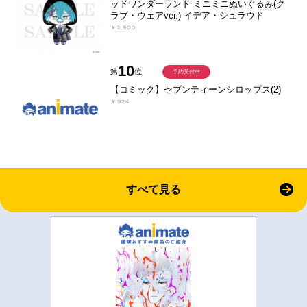
ッドワンダーランド ミニミニぬいぐるみ(ク
ラブ・ウェアver.) イデア・シュラウド
￥2,500
10
第
位
予約受付中
【コミック】セブンティーンシロップス(2)
￥924
すべて見る