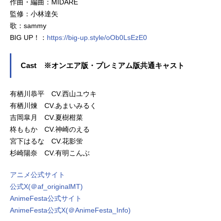
作曲・編曲：MIDARE
監修：小林達矢
歌：sammy
BIG UP！：
https://big-up.style/oOb0LsEzE0
Cast ※オンエア版・プレミアム版共通キャスト
有栖川恭平 CV.西山ユウキ
有栖川煉 CV.あまいみるく
吉岡皐月 CV.夏樹柑菜
柊ももか CV.神崎のえる
宮下はるな CV.花影蛍
杉崎陽奈 CV.有明こんぶ
アニメ公式サイト
公式X(＠af_originalMT)
AnimeFesta公式サイト
AnimeFesta公式X(＠AnimeFesta_Info)