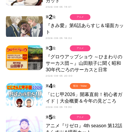
カット
2026-08-05 19:01
2
第
位
アニメ
『きみ愛』第6話あらすじ＆場面カッ
ト
2026-08-05 18:02
3
第
位
アニメ
『グロウアップショウ ～ひまわりの
サーカス団～』山田順子に聞く昭和
30年代ごろのサーカスと日常
2026-08-05 20:00
4
第
位
配信・Vtuber
「にじ甲2026」開幕直前！初心者ガ
イド｜大会概要＆今年の見どころ
2026-08-05 19:30
5
第
位
アニメ
アニメ『リゼロ』4th season 第12話