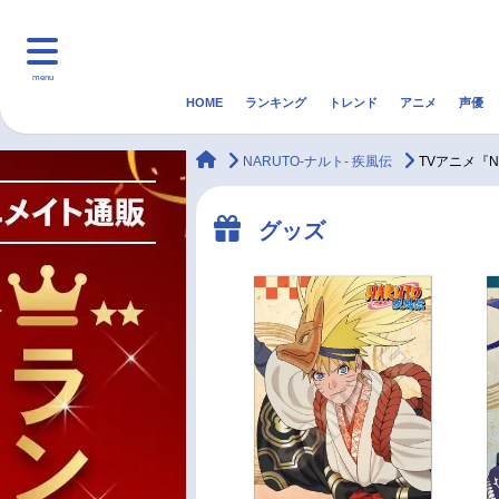
menu
HOME
ランキング
トレンド
アニメ
声優
HOME
ランキング
アニ
animateTimes
NARUTO-ナルト- 疾風伝
TVアニメ『N
マンガ・ラノベ
ゲーム・アプリ
音楽
グッズ
最新記事一覧
アニメ記事一覧
声優記事一覧