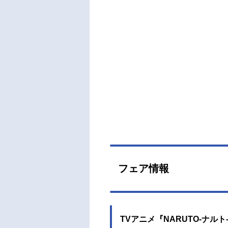
衝撃
が“
ての
我愛
ラ、
赴く
て大
は！
名NA
NAR
～20
スト
はた
フェア情報
子五
彰ス
英社
（テレ
TVアニメ『NARUTO-ナルト