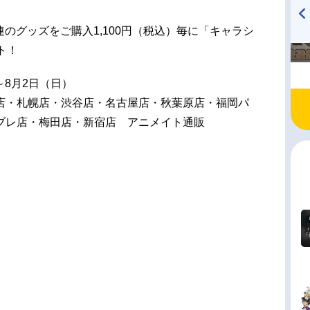
関連のグッズをご購入1,100円（税込）毎に「キャラシ
TVアニメ『戦隊大失格』
ハイキュー!! 烏野高校放送部!
ト！
radio 大直会 2nd season
）～8月2日（日）
店・札幌店・渋谷店・名古屋店・秋葉原店・福岡パ
ブレ店・梅田店・新宿店 アニメイト通販
）
。