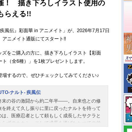
催！ 描き下ろしイラスト使用の
らえる!!
 疾風伝』彩面華 in アニメイト」が、2026年7月17日
アニメイト通販にてスタート!!
のグッズをご購入の方に、描き下ろしイラスト【彩面
ート（全6種）」を1枚プレゼントします。
登場するので、ぜひチェックしてみてください♪
UTO-ナルト- 疾風伝
終末の谷の激闘から約二年半――。自来也との修
旅を終えて久し振りに里に戻ったナルトを待って
のは、医療忍者として頼もしく成長したサクラと
わらずのカカシ。そして成長を遂げたかつての仲
だった。しかし再会の喜びもつかの間、木ノ葉に