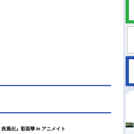
の報せが入る。砂隠れの風影となった我愛羅
暁”に連れ去られたのだ！動き出した“暁”の目的は全
尾獣を狩ること。同じ苦しみをもつ人柱力として
羅の身を案じ、憤るナルトは綱手の命のもとサク
カカシと共に三人一組を結成！我愛羅救出の任に
。圧倒的な力をもつ“暁”との対決の行方は！？そし
蛇丸転生の準備が整いつつあるサスケの運命
？ナルトの戦いが新たなる風を巻き起こす！作品
RUTO-ナルト-疾風伝放送形態TVアニメシリーズ
UTO-ナルト-スケジュール2007年2月15日（木）
17年3月23日（木）テレビ東京系話数全500話キャ
うずまきナルト：竹内順子春野サクラ：中村千絵
けカカシ：井上和彦五代目火影・綱手：勝生真沙
代目風影・我愛羅：石田彰うちはサスケ：杉山紀
タッフ原作：岸本斉史（「NARUTO-ナルト-」集
ジャンプコミックス刊）プロデューサー：土方真
ビ東京） 朴谷直治（...
- 疾風伝』彩面華 in アニメイト