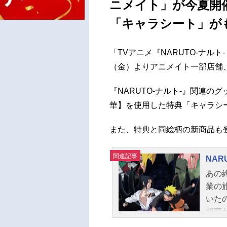
ニメイト」が今夏開
「キャラシート」がも
「TVアニメ『NARUTO-ナルト-
（金）よりアニメイト一部店舗、
『NARUTO-ナルト-』関連
華】を使用した特典「キャラシ
また、特典と同絵柄の新商品も
関連記事
NAR
あの
業の
いた
相変
間達