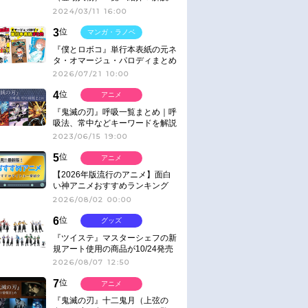
2024/03/11 16:00
3
位
マンガ・ラノベ
『僕とロボコ』単行本表紙の元ネ
タ・オマージュ・パロディまとめ
2026/07/21 10:00
4
位
アニメ
『鬼滅の刃』呼吸一覧まとめ｜呼
吸法、常中などキーワードを解説
2023/06/15 19:00
5
位
アニメ
【2026年版流行のアニメ】面白
い神アニメおすすめランキング
【名作・話題作】｜ジャンル別人
2026/08/02 00:00
気作品をピックアップ
6
位
グッズ
『ツイステ』マスターシェフの新
規アート使用の商品が10/24発売
2026/08/07 12:50
7
位
アニメ
『鬼滅の刃』十二鬼月（上弦の