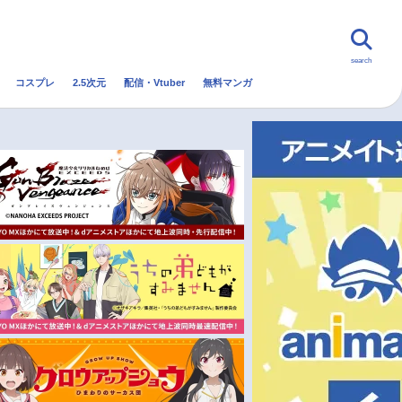
search
コスプレ
2.5次元
配信・Vtuber
無料マンガ
んなの声
グッズ
映画
・Vtuber
トレンド
無料マンガ
秋アニメ
冬アニメ