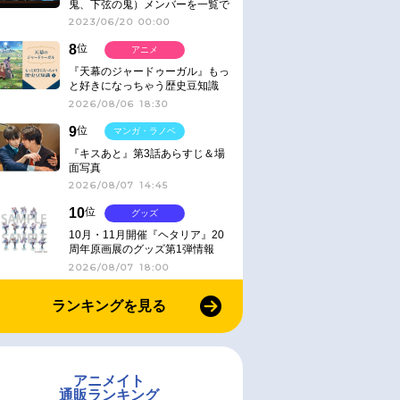
鬼、下弦の鬼）メンバーを一覧で
紹介＆解説（登場鬼の情報まと
2023/06/20 00:00
め）
8
位
アニメ
『天幕のジャードゥーガル』もっ
と好きになっちゃう歴史豆知識
2026/08/06 18:30
9
位
マンガ・ラノベ
『キスあと』第3話あらすじ＆場
面写真
2026/08/07 14:45
10
位
グッズ
10月・11月開催『ヘタリア』20
周年原画展のグッズ第1弾情報
2026/08/07 18:00
ランキングを見る
アニメイト
通販ランキング