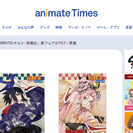
ラジオ
みんなの声
グッズ
映画
マンガ・ラノベ
ゲーム・アプリ
音楽
メ
声優
ラジオ
み
ARUTO-ナルト- 疾風伝』新フェアが7/17～実施
コスプレ
2.5次元
配信
アニメ映画一覧
今期アニメ曜日別一覧
実写化映画一覧
春アニメ
男性声優/女性声優一覧
夏アニメ
FOLLOW US