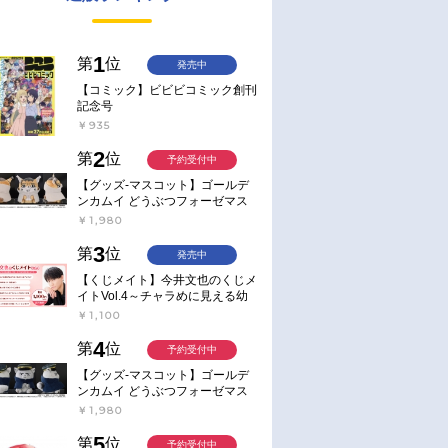
1
第
位
発売中
【コミック】ビビビコミック創刊
記念号
￥935
2
第
位
予約受付中
【グッズ-マスコット】ゴールデ
ンカムイ どうぶつフォーゼマス
コット 4.尾形百之助【再販】
￥1,980
3
第
位
発売中
【くじメイト】今井文也のくじメ
イトVol.4～チャラめに見える幼
馴染、実は一途で独占欲が強いん
￥1,100
です～
4
第
位
予約受付中
【グッズ-マスコット】ゴールデ
ンカムイ どうぶつフォーゼマス
コット 5.月島軍曹【再販】
￥1,980
5
第
位
予約受付中