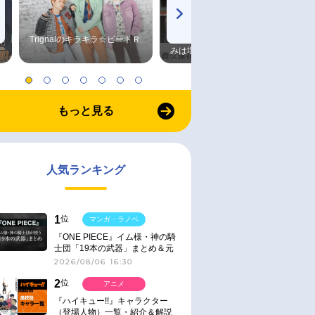
Trignalのキラキラ☆ビートＲ
森久保祥太郎×浪川大輔 つま
みは塩だけ
もっと見る
人気ランキング
1
位
マンガ・ラノベ
『ONE PIECE』イム様・神の騎
士団「19本の武器」まとめ＆元
ネタ
2026/08/06 16:30
2
位
アニメ
『ハイキュー!!』キャラクター
（登場人物）一覧・紹介＆解説