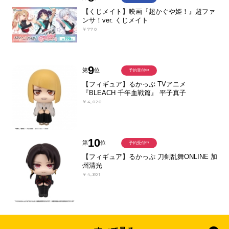
【くじメイト】映画『超かぐや姫！』超ファ
ンサ！ver. くじメイト
￥770
9
第
位
予約受付中
【フィギュア】るかっぷ TVアニメ
『BLEACH 千年血戦篇』 平子真子
￥4,020
10
第
位
予約受付中
【フィギュア】るかっぷ 刀剣乱舞ONLINE 加
州清光
￥4,301