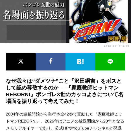
アニメ映画一覧
実写化映画一覧
今期アニメ曜日別一覧
春アニメ
夏アニメ
2026-05-15 12:00
秋アニメ
冬アニメ
男性声優/女性声優一覧
FOLLOW US
なぜ我々は“ダメツナ”こと「沢田綱吉」をボスと
して認め尊敬するのか──『家庭教師ヒットマン
REBORN!』ボンゴレX世のカッコよさについて名
場面を振り返って考えてみた！
2004年の連載開始から単行本全42巻で完結した『家庭教師ヒッ
トマンREBORN!』。2026年はアニメの放送開始から20年となる
メモリアルイヤーであり、公式HPやYouTubeチャンネルが発足