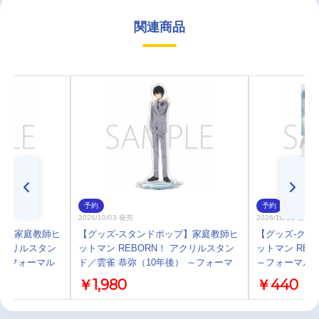
関連商品
予約
予約
2026/10/03 発売
2026/10/03 発売
プ】家庭教師ヒ
【グッズ-スタンドポップ】家庭教師ヒ
【グッズ-クリ
 アクリルスタン
ットマン REBORN！ アクリルスタン
ットマン REB
 ～フォーマル
ド／雲雀 恭弥（10年後） ～フォーマ
～フォーマル
ルスタイル～
￥1,980
￥440