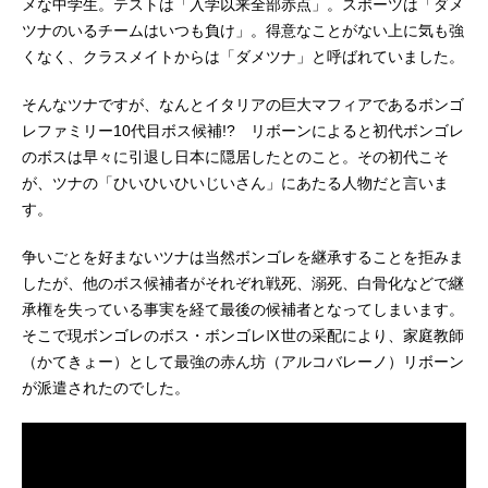
メな中学生。テストは「入学以来全部赤点」。スポーツは「ダメ
健次郎雲雀恭弥：近藤隆笹川了平：
ツナのいるチームはいつも負け」。得意なことがない上に気も強
木内秀信六道骸：飯田利信笹川京
子：稲村優奈三浦ハル：吉田仁美ビ
くなく、クラスメイトからは「ダメツナ」と呼ばれていました。
アンキ：田中理恵イーピン：チャ
ン・リーメイフゥ太：三瓶由布子デ
そんなツナですが、なんとイタリアの巨大マフィアであるボンゴ
ィーノ：鎌苅健太→KENNバジル：寺
レファミリー10代目ボス候補!? リボーンによると初代ボンゴレ
崎裕香クローム髑髏：明坂聡美XANX
のボスは早々に引退し日本に隠居したとのこと。その初代こそ
US：池田政典白蘭：大山鎬則入江正
が、ツナの「ひいひいひいじいさん」にあたる人物だと言いま
一：豊永利行ボンゴレI世：浪川大輔
す。
スタッフ原作：天野明監督：今泉賢
一...
争いごとを好まないツナは当然ボンゴレを継承することを拒みま
したが、他のボス候補者がそれぞれ戦死、溺死、白骨化などで継
承権を失っている事実を経て最後の候補者となってしまいます。
そこで現ボンゴレのボス・ボンゴレⅨ世の采配により、家庭教師
（かてきょー）として最強の赤ん坊（アルコバレーノ）リボーン
が派遣されたのでした。