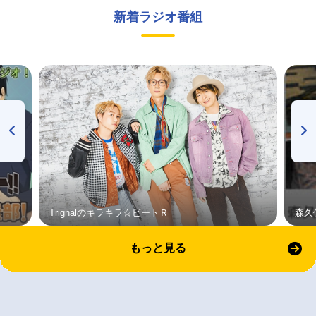
新着ラジオ番組
Trignalのキラキラ☆ビートＲ
森久
もっと見る