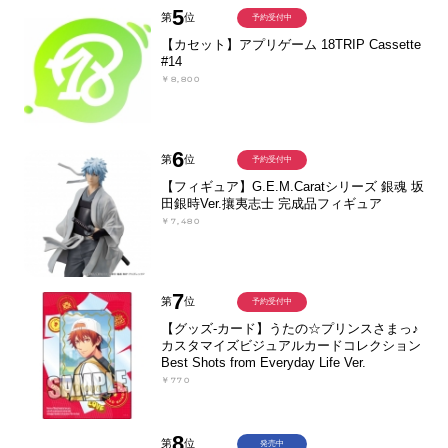
5
第
位
予約受付中
【カセット】アプリゲーム 18TRIP Cassette
#14
￥8,800
6
第
位
予約受付中
【フィギュア】G.E.M.Caratシリーズ 銀魂 坂
田銀時Ver.攘夷志士 完成品フィギュア
￥7,480
7
第
位
予約受付中
【グッズ-カード】うたの☆プリンスさまっ♪
カスタマイズビジュアルカードコレクション
Best Shots from Everyday Life Ver.
￥770
8
第
位
発売中