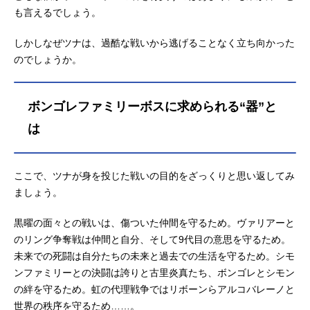
代以降勢力を拡大。現在はイタリア
も言えるでしょう。
最大手のチカラを持っています。物
語にて描かれるのは主人公・沢田綱
しかしなぜツナは、過酷な戦いから逃げることなく立ち向かった
吉（ツナ）をボスに据えた10代目ボ
のでしょうか。
ンゴレファミリー。ツナと6名の守護
者で形成されています。ちなみにツ
ナはボスとしてボンゴレを継承する
ボンゴレファミリーボスに求められる“器”と
ことを拒んでいますが、他のボス候
補者がそれぞれ戦死、溺死、白骨化
は
などで継承権を失っている事実を経
て、最有力候補の一角に。ボンゴレ
Ⅸ世の采配により、家庭教師（かて
ここで、ツナが身を投じた戦いの目的をざっくりと思い返してみ
きょー）として最強の赤ん坊（アル
ましょう。
コバレーノ）リボーンが派遣されま
した。10代目ボンゴレファミリーPV
黒曜の面々との戦いは、傷ついた仲間を守るため。ヴァリアーと
沢田綱吉10代目ボンゴレファミリー
のリング争奪戦は仲間と自分、そして9代目の意思を守るため。
のボ...
未来での死闘は自分たちの未来と過去での生活を守るため。シモ
ンファミリーとの決闘は誇りと古里炎真たち、ボンゴレとシモン
の絆を守るため。虹の代理戦争ではリボーンらアルコバレーノと
世界の秩序を守るため……。