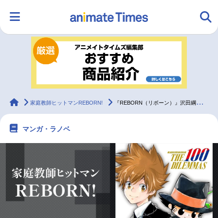
HOME
ランキング
アニメ
声優
ラジオ
みんなの声
グッズ
映画
animateTimes
家庭教師ヒットマンREBORN!
『REBORN（リボーン）』沢田綱吉が持つ“ボス適正”とカッコよさ【考察】
マンガ・ラノベ
マンガ・ラノベ
ゲーム・アプリ
音楽
コスプレ
2.5次元
配信・Vtuber
トレンド
無料マンガ
最新記事一覧
アニメ記事一覧
声優記事一覧