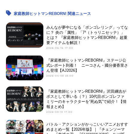
家庭教師ヒットマンREBORN! 関連ニュース
みんなが夢中になる「ボンゴレリング」ってな
に？ 炎の「属性」「7³（トゥリニセッテ）」
とは？ 『家庭教師ヒットマンREBORN!』超重
要アイテムを解説！
2026-06-16 17:00
『家庭教師ヒットマンREBORN!』ステージ公
式レポート到着！ ニーコさん・國分優香里さ
ん登壇【AJ2026】
2026-04-03 23:00
『家庭教師ヒットマンREBORN!』沢田綱吉が
ボスとして率いる（？）10代目ボンゴレファ
ミリーのキャラクターを“死ぬ気”で紹介！【情
報まとめ】
2026-03-13 17:00
バトル・アクションがかっこいいアニメおすす
めまとめ一覧【2026年版】｜『チェンソーマ