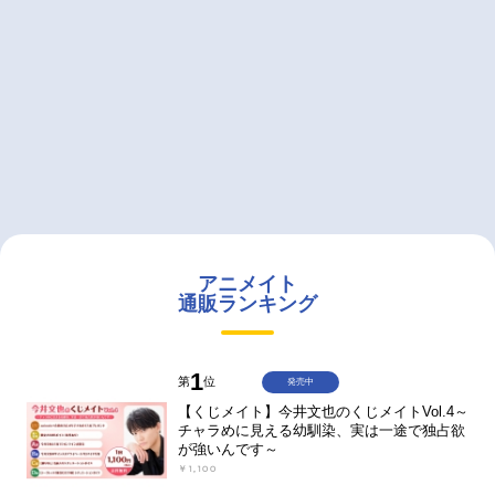
アニメイト
通販ランキング
1
第
位
発売中
【くじメイト】今井文也のくじメイトVol.4～
チャラめに見える幼馴染、実は一途で独占欲
が強いんです～
￥1,100