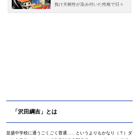
負け犬根性が染み付いた性格で日々
を適当に過ごしていた。そんな彼の
元に、スーツ姿の赤ん坊という奇妙
な家庭教師がやってくる。彼の名は
リボーン。自分のことをヒットマン
だと言うリボーンに突然額を撃たれ
たツナは、5分間だけ普段からは考え
られない身体能力と行動力を発揮し
た。元に戻り驚くツナに、彼はツナ
をマフィアのボスに育て上げるため
にイタリアから来たのだと告げる。
それが、無茶苦茶危険で無茶苦茶に
ぎやかな日々の始まりだった。作品
名家庭教師ヒットマンREBORN!放送
形態TVアニメスケジュール2006年10
月7日（土）～2010年9月25日（土）
「沢田綱吉」とは
テレビ東京系列にて話数全203話キャ
ストリボーン：ニーコ沢田綱吉：國
分優香里獄寺隼人：市瀬秀和山本
並盛中学校に通うごくごく普通……というよりもかなり（？）ダ
武：井上優ランボ：竹内順子／津田