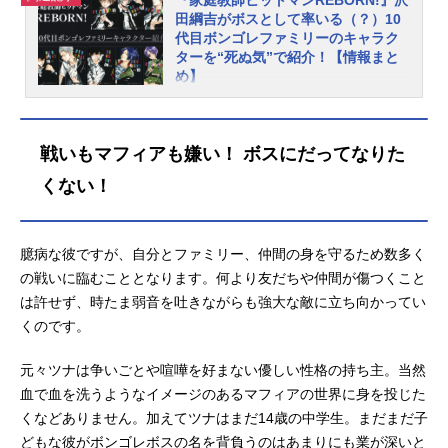
『家庭教師ヒットマンREBORN!』沢
田綱吉がボスとして率いる（？）10
代目ボンゴレファミリーのキャラク
ターを“死ぬ気”で紹介！【情報まと
め】
天野明先生による漫画『家庭教師ヒ
ットマンREBORN!』。本作を原作と
するTVアニメは、2026年10月で20
戦いもマフィアも嫌い！ ボスにだってなりた
周年を迎えます。アニメイトタイム
くない！
ズでは『家庭教師ヒットマンREBOR
N!』に登場するキャラクターを一挙
にご紹介！ 本稿では主人公・沢田
臆病な彼ですが、自分とファミリー、仲間の身を守るため数多く
綱吉がボスとして率いる（？）10代
の戦いに臨むこととなります。何より友だちや仲間が傷つくこと
目ボンゴレファミリーの情報をまと
めました。燃える想いは、時を超え
は許せず、時たま弱音を吐きながらも強大な敵に立ち向かってい
て──覚悟とともに、“死ぬ気”で『RE
くのです。
BORN』を振り返りましょう！ボン
ゴレファミリーとは作品内における
元々ツナは争いごとや喧嘩を好まない優しい性格の持ち主。当然
イタリア発祥のマフィア。初代であ
血で血を洗うようなイメージのあるマフィアの世界に身を投じた
るボンゴレⅠ世（ジョット）が立ち
くなどありません。加えてツナはまだ14歳の中学生。まだまだ子
上げた自警団を母体とし、Ⅱ世の時
どもな彼がボンゴレボスの名を背負うのはあまりにも業が深いと