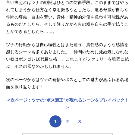
言い換えればツナの戦闘はひとつの防衛手段。このままではやら
れてしまうから仕方なく拳を振るうとしたら。迫る脅威が自らや
仲間の尊厳、自由を奪い、身体・精神的外傷を負わす可能性があ
るものだとしたら。そして降りかかる火の粉を自らの手で払うこ
とができるとしたら……。
ツナの行動からは自己犠牲とはまた違う、責任感のような感情を
感じるシーンも多くありました。「仲間のために死ぬ気になれな
い奴はボンゴレ10代目失格」。これこそがファミリーを強固に結
ぶ、ボスの器なのかもしれません。
次のページからはツナの覚悟やボスとしての魅力があふれる名場
面を振り返ります！
＜次ページ：ツナの“ボス適正”が現れるシーンをプレイバック！
＞
1
2
3