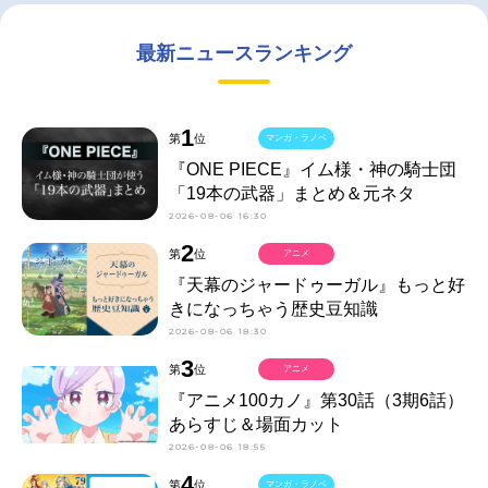
最新ニュースランキング
1
第
位
マンガ・ラノベ
『ONE PIECE』イム様・神の騎士団
「19本の武器」まとめ＆元ネタ
2026-08-06 16:30
2
第
位
アニメ
『天幕のジャードゥーガル』もっと好
きになっちゃう歴史豆知識
2026-08-06 18:30
3
第
位
アニメ
『アニメ100カノ』第30話（3期6話）
あらすじ＆場面カット
2026-08-06 18:55
4
第
位
マンガ・ラノベ