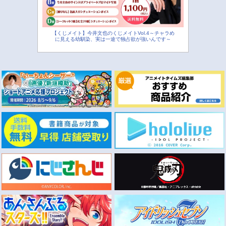
【くじメイト】今井文也のくじメイトVol.4～チャラめ
に見える幼馴染、実は一途で独占欲が強いんです～