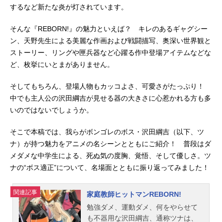
するなど新たな炎が灯されています。
そんな『REBORN!』の魅力といえば？ キレのあるギャグシー
ン、天野先生による美麗な作画および戦闘描写、奥深い世界観と
ストーリー、リングや匣兵器など心躍る作中登場アイテムなどな
ど、枚挙にいとまがありません。
そしてもちろん、登場人物もカッコよさ、可愛さがたっぷり！
中でも主人公の沢田綱吉が見せる器の大きさに心惹かれる方も多
いのではないでしょうか。
そこで本稿では、我らがボンゴレのボス・沢田綱吉（以下、ツ
ナ）が持つ魅力をアニメの名シーンとともにご紹介！ 普段はダ
メダメな中学生による、死ぬ気の度胸、覚悟、そして優しさ。ツ
ナの“ボス適正”について、名場面とともに振り返ってみました！
関連記事
家庭教師ヒットマンREBORN!
勉強ダメ、運動ダメ、何をやらせて
も不器用な沢田綱吉、通称ツナは、