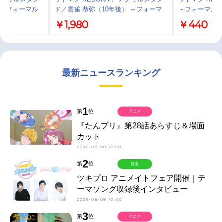
 ～フォーマル
ド／雲雀 恭弥（10年後） ～フォーマ
～フォーマル
ルスタイル～
￥1,980
￥440
最新ニュースランキング
1
第
位
アニメ
『たんプリ』第28話あらすじ＆場面
カット
2026-08-08 12:00
2
第
位
音楽
ツキプロ アニメイトフェア開催｜テ
ーマソング収録後インタビュー
2026-08-08 10:00
3
第
位
アニメ