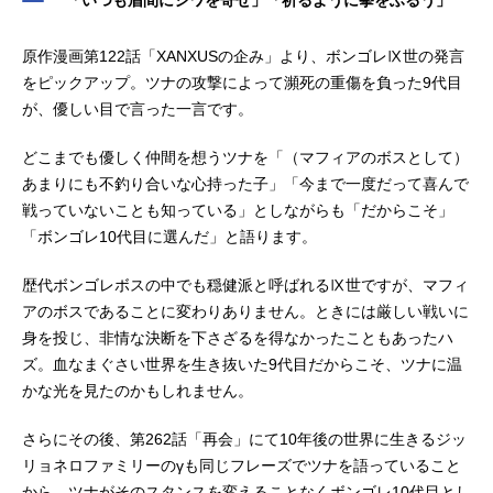
「いつも眉間にシワを寄せ」「祈るように拳をふるう」
原作漫画第122話「XANXUSの企み」より、ボンゴレⅨ世の発言
をピックアップ。ツナの攻撃によって瀕死の重傷を負った9代目
が、優しい目で言った一言です。
どこまでも優しく仲間を想うツナを「（マフィアのボスとして）
あまりにも不釣り合いな心持った子」「今まで一度だって喜んで
戦っていないことも知っている」としながらも「だからこそ」
「ボンゴレ10代目に選んだ」と語ります。
歴代ボンゴレボスの中でも穏健派と呼ばれるⅨ世ですが、マフィ
アのボスであることに変わりありません。ときには厳しい戦いに
身を投じ、非情な決断を下さざるを得なかったこともあったハ
ズ。血なまぐさい世界を生き抜いた9代目だからこそ、ツナに温
かな光を見たのかもしれません。
さらにその後、第262話「再会」にて10年後の世界に生きるジッ
リョネロファミリーのγも同じフレーズでツナを語っていること
から、ツナがそのスタンスを変えることなくボンゴレ10代目とし