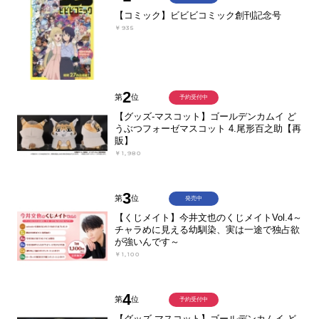
【コミック】ビビビコミック創刊記念号
￥935
2
第
位
予約受付中
【グッズ-マスコット】ゴールデンカムイ ど
うぶつフォーゼマスコット 4.尾形百之助【再
販】
￥1,980
3
第
位
発売中
【くじメイト】今井文也のくじメイトVol.4～
チャラめに見える幼馴染、実は一途で独占欲
が強いんです～
￥1,100
4
第
位
予約受付中
【グッズ-マスコット】ゴールデンカムイ ど