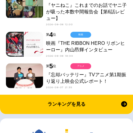
『ヤニねこ』これまでのお話でヤニ子
が吸った本数中間報告会【第6話レビ
ュー】
2026-08-08 12:00
4
第
位
映画
映画『THE RIBBON HERO リボンヒ
ーロー』内山昂輝インタビュー
2026-08-08 18:00
5
第
位
アニメ
『忘却バッテリー』TVアニメ第1期振
り返り上映会公式レポート！
2026-08-07 21:35
ランキングを見る