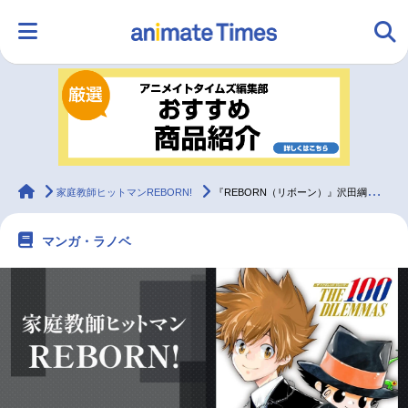
HOME
ランキング
アニメ
声優
ラジオ
みんなの声
グッズ
映画
animateTimes
家庭教師ヒットマンREBORN!
『REBORN（リボーン）』沢田綱吉が持つ“ボス適正”とカッコよさ【考察】
マンガ・ラノベ
マンガ・ラノベ
ゲーム・アプリ
音楽
コスプレ
2.5次元
配信・Vtuber
トレンド
無料マンガ
最新記事一覧
アニメ記事一覧
声優記事一覧