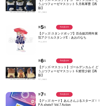
うぶつフォーゼマスコット 5.月島軍曹【再
販】
￥1,980
5
第
位
予約受付中
【グッズ-スタンドポップ】百合姫20周年展
箔アクリルスタンドE：あおのなち
￥2,200
6
第
位
予約受付中
【グッズ-マスコット】ゴールデンカムイ ど
うぶつフォーゼマスコット 6.鯉登少尉【再
販】
￥1,980
7
第
位
予約受付中
【グッズ-カード】あんさんぶるスターズ！！
P.A.shots!! Vol.7 Action