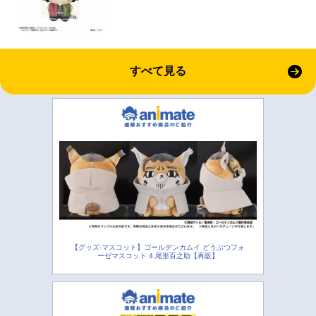
すべて見る
【グッズ-マスコット】ゴールデンカムイ どうぶつフォ
ーゼマスコット 4.尾形百之助【再販】