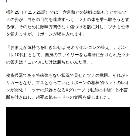
標的25（アニメ25話）では、六道骸との決戦に臨もうとするツ
ナの姿が。自らの目的を達成すべく、ツナの体を乗っ取ろうとす
る骸。そのために敵味方関係なく傷つける骸に対し、ツナも恐怖
を覚えますが、リボーンが喝を入れます。
「おまえが気持ちを吐き出せば それがボンゴレの答え」。ボン
ゴレ10代目として、自身のファミリーをも毒牙にかけられたツナ
の答えは「こいつにだけは勝ちたいんだ!!!」。
秘密兵器である特殊弾もない状況で見せたツナの覚悟。それがト
リガーとなり、マユとなっていたリボーンの相棒的ペットのレオ
ンが羽化！ ツナの武器となるXグローブ（毛糸の手袋）と小言
断を吐き出し、超死ぬ気モードへの覚醒を促しました。