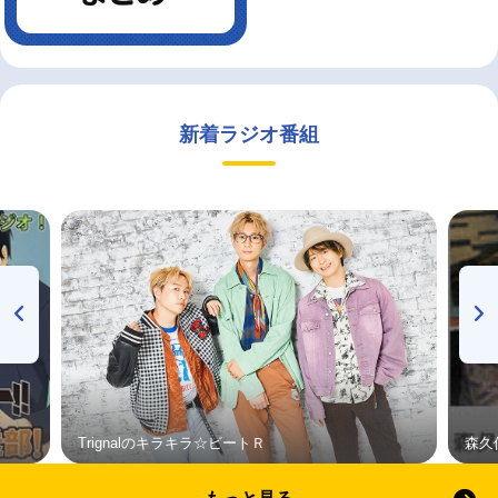
新着ラジオ番組
Trignalのキラキラ☆ビートＲ
森久