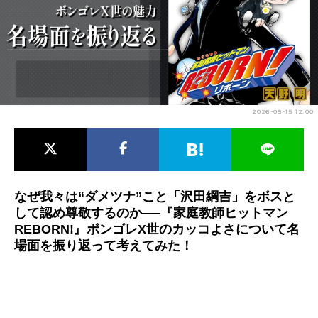
アニメ映画一覧
実写化映画一覧
今期アニメ曜日別一覧
春アニメ
夏アニメ
2026-05-15 12:00
秋アニメ
冬アニメ
男性声優/女性声優一覧
FOLLOW US
なぜ我々は“ダメツナ”こと「沢田綱吉」をボスと
して認め尊敬するのか──『家庭教師ヒットマン
REBORN!』ボンゴレX世のカッコよさについて名
場面を振り返って考えてみた！