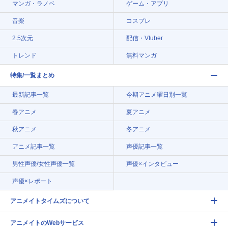
マンガ・ラノベ
ゲーム・アプリ
音楽
コスプレ
2.5次元
配信・Vtuber
トレンド
無料マンガ
特集/一覧まとめ
最新記事一覧
今期アニメ曜日別一覧
春アニメ
夏アニメ
秋アニメ
冬アニメ
アニメ記事一覧
声優記事一覧
男性声優/女性声優一覧
声優×インタビュー
声優×レポート
アニメイトタイムズについて
アニメイトのWebサービス