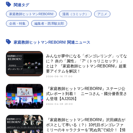
関連タグ
家庭教師ヒットマンREBORN!
漫画（コミック）
アニメ
企画・特集
編集者・西澤駿太郎
家庭教師ヒットマンREBORN! 関連ニュース
みんなが夢中になる「ボンゴレリング」ってな
に？ 炎の「属性」「7³（トゥリニセッテ）」
とは？ 『家庭教師ヒットマンREBORN!』超重
要アイテムを解説！
2026-06-16 17:00
『家庭教師ヒットマンREBORN!』ステージ公
式レポート到着！ ニーコさん・國分優香里さ
ん登壇【AJ2026】
2026-04-03 23:00
『家庭教師ヒットマンREBORN!』沢田綱吉が
ボスとして率いる（？）10代目ボンゴレファ
ミリーのキャラクターを“死ぬ気”で紹介！【情