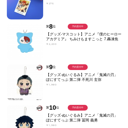
￥275
8
第
位
予約受付中
【グッズ-マスコット】アニメ『僕のヒーロー
アカデミア』 ちみけもますこっと 7.轟凍焦
￥2,200
9
第
位
予約受付中
【グッズ-ぬいぐるみ】アニメ「鬼滅の刃」
ぽにすてっぷ 第二弾 不死川 玄弥
￥1,980
10
第
位
予約受付中
【グッズ-ぬいぐるみ】アニメ「鬼滅の刃」
ぽにすてっぷ 第二弾 冨岡 義勇
￥1,980