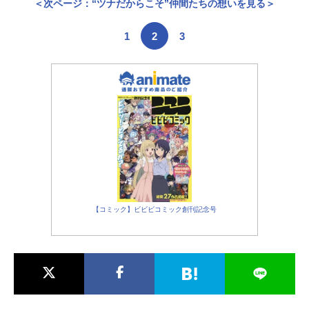
＜次ページ：“ツナだからこそ”仲間たちの想いを見る＞
1
2
3
【コミック】ビビビコミック創刊記念号