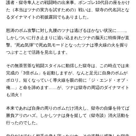
護者・獄寺隼人との戦闘時の出来事。ボンゴレ10代目の座をかけ
た（本当はツナの実力を試すための）戦いは、獄寺の代名詞とな
るダイナマイトの初披露回でもありました。
怒涛のボム攻撃に対し丸腰のツナは逃げるほかない状況に……。
しかしついに行き止まりに追い込まれたツナの脳天に特殊弾が直
撃。“死ぬ気弾”で死ぬ気モードとなったツナは導火線の火を握り
つぶすことで活路を見出します。
その無茶苦茶な戦闘スタイルに動揺した獄寺は、この時点では未
完成の「3倍ボム」を起動しますが、なんと足元に自身のボムが
ポロリ。短くなっていく導火線を眼の前に「ジ・エンド・オブ・
俺…」と命を諦めます……が、ツナは獄寺の周辺のダイナマイト
も消火！
本来であれば自身の周りのボムだけ消火し、獄寺の自爆を待てば
勝負アリのハズ。しかしツナは身を挺して（獄寺談）消火活動を
行ったのでした。