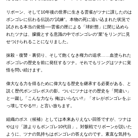
リボーン、そして10年後の世界に生きる雲雀がツナに課したのは
ボンゴレに伝わる伝説の“試練”。本物の死に追い込まれた状況で
試される本当の覚悟──雲雀の匣による「球針態」に閉じ込めら
れたツナは、朦朧とする意識の中でボンゴレの“業”をリングに見
せつけられることになりました。
抹殺・復讐・裏切り、そして飽くなき権力の追求……血塗られた
ボンゴレの歴史を前に発狂するツナ。それでもリングはツナに覚
悟を問い続けます。
偉大なる力を得るために偉大なる歴史を継承する必要がある、と
説く歴代ボンゴレボスの影。ついにツナはその歴史を「間違い」
と一蹴し「こんな力なら 俺はいらない!!」「オレがボンゴレをぶ
っ壊してやる!!!」と言い放ちます。
組織のボス（候補）としては本来ありえない回答ですが、ツナは
やはり「誰よりもボンゴレ10代目」。対骸戦でリボーンが説いた
ように、ツナの気持ちはボンゴレの答えなのです。素直な気持ち