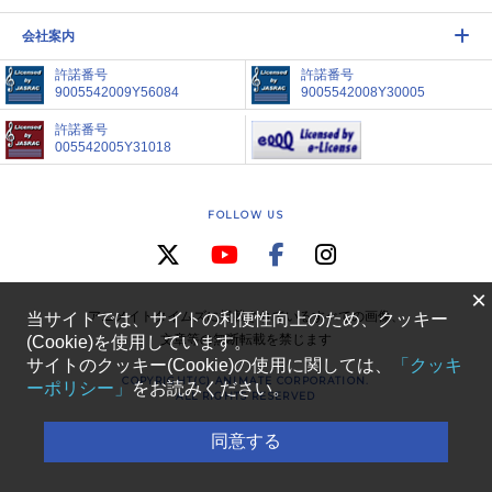
会社案内
許諾番号
許諾番号
9005542009Y56084
9005542008Y30005
許諾番号
005542005Y31018
FOLLOW US
×
アニメイトタイムズに掲載されているすべての画像、
当サイトでは、サイトの利便性向上のため、クッキー
文章等の無断転載を禁じます
(Cookie)を使用しています。
サイトのクッキー(Cookie)の使用に関しては、
「クッキ
COPYRIGHT(C) ANIMATE CORPORATION.
ーポリシー」
をお読みください。
ALL RIGHTS RESERVED
同意する