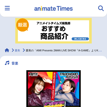
HOME
ランキング
アニメ
声優
ラジオ
みんなの声
グッズ
映画
animateTimes
愛美
愛美の「AIMI Presents 2MAN LIVE SHOW『A-GAME』よりKV公開！
音楽
マンガ・ラノベ
ゲーム・アプリ
音楽
コスプレ
2.5次元
配信・Vtuber
トレンド
無料マンガ
最新記事一覧
アニメ記事一覧
声優記事一覧