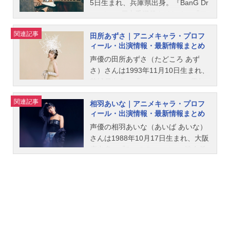
5日生まれ、兵庫県出身。『BanG Dr
eam!』の戸山香澄役をはじめ、『ア
イドルマスター ミリオンライブ！』
関連記事
田所あずさ｜アニメキャラ・プロフ
のジュリア役など、人気作品のキャ
ィール・出演情報・最新情報まとめ
ラクターを演じています。こちらで
は、愛美さんのオススメ記事をご紹
声優の田所あずさ（たどころ あず
介！
さ）さんは1993年11月10日生まれ、
茨城県出身。『アイカツ！』の霧矢
あおい役をはじめ、『BanG Drea
関連記事
相羽あいな｜アニメキャラ・プロフ
m!』の瀬田薫役など、人気作品のキ
ィール・出演情報・最新情報まとめ
ャラクターを演じています。こちら
では、田所あずささんのオススメ記
声優の相羽あいな（あいば あいな）
事をご紹介！
さんは1988年10月17日生まれ、大阪
府出身。『BanG Dream!』の湊友希
那役をはじめ、『少女☆歌劇 レヴュ
ースタァライト』の西條クロディー
ヌ役など、人気作品のキャラクター
を演じています。こちらでは、相羽
あいなさんのオススメ記事をご紹
介！