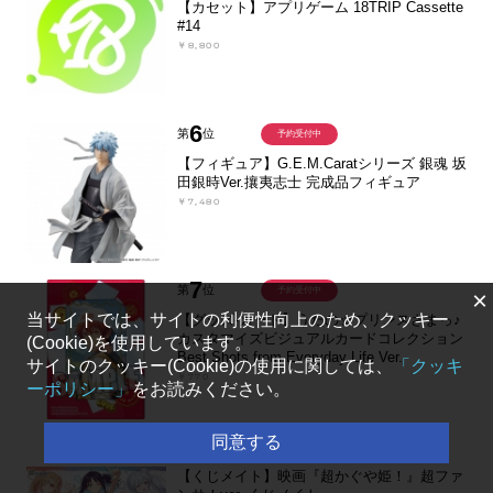
【カセット】アプリゲーム 18TRIP Cassette
#14
￥8,800
6
第
位
予約受付中
【フィギュア】G.E.M.Caratシリーズ 銀魂 坂
田銀時Ver.攘夷志士 完成品フィギュア
￥7,480
7
第
位
予約受付中
×
当サイトでは、サイトの利便性向上のため、クッキー
【グッズ-カード】うたの☆プリンスさまっ♪
カスタマイズビジュアルカードコレクション
(Cookie)を使用しています。
Best Shots from Everyday Life Ver.
サイトのクッキー(Cookie)の使用に関しては、
「クッキ
￥770
ーポリシー」
をお読みください。
同意する
8
第
位
発売中
【くじメイト】映画『超かぐや姫！』超ファ