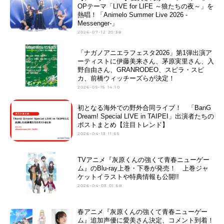
OPテーマ「LIVE for LIFE ～狼たちの夜～」を
熱唱！「Animelo Summer Live 2026 -
Messenger-」
2026-07-12 20:38
「ナガノアニエラフェスタ2026」第1弾出演ア
ーティストに伊藤美来さん、茅原実里さん、入
野自由さん、GRANRODEO、スピラ・スピ
カ、前橋ウィッチーズらが決定！
2026-05-15 14:10
初となる海外での野外合同ライブ！ 「BanG
Dream! Special LIVE in TAIPEI」出演者たちの
ポストまとめ【注目トレンド】
2026-04-13 11:55
TVアニメ『灰原くんの強くて青春ニューゲー
ム』のBlu-ray上巻・下巻が発売！ 上巻ジャ
ケットイラストや特典情報も公開!!
2026-04-03 01:58
春アニメ『灰原くんの強くて青春ニューゲー
ム』追加声優に愛美さん決定、コメント到着！