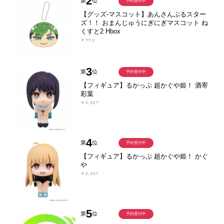
2
第
位
予約受付中
【グッズ-マスコット】あんさんぶるスター
ズ！！ おまんじゅうにぎにぎマスコット ね
くすと2 Hbox
￥770
3
第
位
予約受付中
【フィギュア】るかっぷ 超かぐや姫！ 酒寄
彩葉
￥3,927
4
第
位
予約受付中
【フィギュア】るかっぷ 超かぐや姫！ かぐ
や
￥3,927
5
第
位
予約受付中