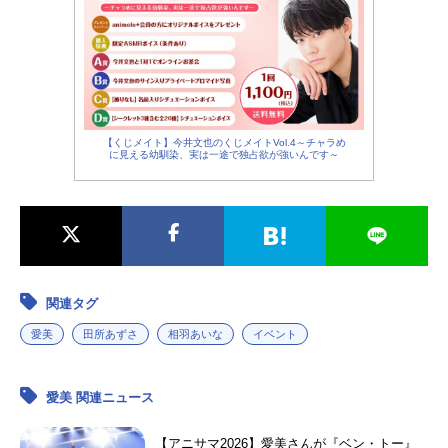
【くじメイト】今井文也のくじメイトVol.4～チャラめ
に見える幼馴染、実は一途で独占欲が強いんです～
関連タグ
愛美
田所あずさ
相羽あいな
イベント
愛美 関連ニュース
【アニサマ2026】愛美さんが『ベン・トー』