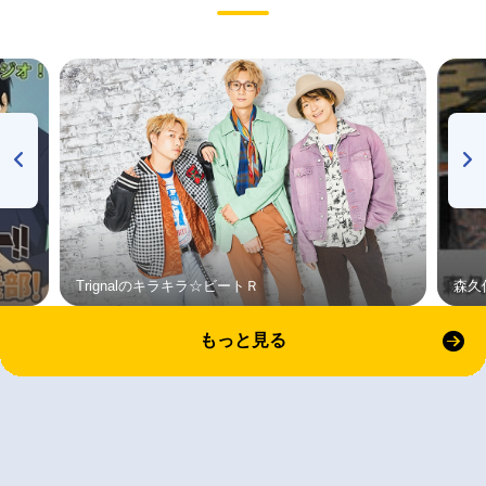
Trignalのキラキラ☆ビートＲ
森久
もっと見る