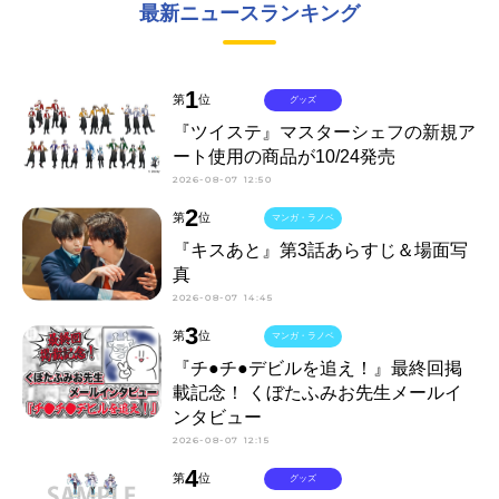
最新ニュースランキング
1
第
位
グッズ
『ツイステ』マスターシェフの新規ア
ート使用の商品が10/24発売
2026-08-07 12:50
2
第
位
マンガ・ラノベ
『キスあと』第3話あらすじ＆場面写
真
2026-08-07 14:45
3
第
位
マンガ・ラノベ
『チ●チ●デビルを追え！』最終回掲
載記念！ くぼたふみお先生メールイ
ンタビュー
2026-08-07 12:15
4
第
位
グッズ