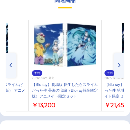
関連商品
予約
予約
2026/09/25 発売
2026/12/23 発売
したらスライムだ
【Blu-ray】劇場版 転生したらスライム
【Blu-ray
限定版） アニメ
だった件 蒼海の涙編（Blu-ray特装限定
った件 第4期
版）アニメイト限定セット
イト限定セッ
￥13,200
￥21,450