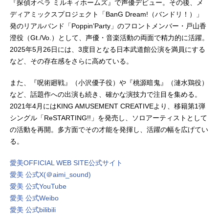
『探偵オペラ ミルキィホームズ』で声優デビュー。その後、メ
ディアミックスプロジェクト「BanG Dream!（バンドリ！）」
発のリアルバンド「Poppin’Party」のフロントメンバー・戸山香
澄役（Gt./Vo.）として、声優・音楽活動の両面で精力的に活躍。
2025年5月26日には、3度目となる日本武道館公演を満員にする
など、その存在感をさらに高めている。
また、『呪術廻戦』（小沢優子役）や『桃源暗鬼』（漣水鶏役）
など、話題作への出演も続き、確かな演技力で注目を集める。
2021年4月にはKING AMUSEMENT CREATIVEより、移籍第1弾
シングル「ReSTARTING!!」を発売し、ソロアーティストとして
の活動を再開。多方面でその才能を発揮し、活躍の幅を広げてい
る。
愛美OFFICIAL WEB SITE公式サイト
愛美 公式X(＠aimi_sound)
愛美 公式YouTube
愛美 公式Weibo
愛美 公式bilibili