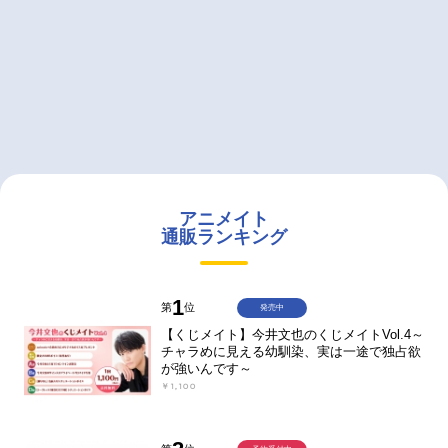
アニメイト
通販ランキング
1
第
位
発売中
【くじメイト】今井文也のくじメイトVol.4～
チャラめに見える幼馴染、実は一途で独占欲
が強いんです～
￥1,100