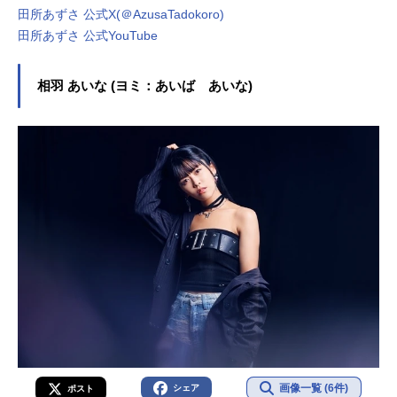
田所あずさ 公式X(＠AzusaTadokoro)
田所あずさ 公式YouTube
相羽 あいな (ヨミ：あいば あいな)
画像一覧 (6件)
シェア
ポスト