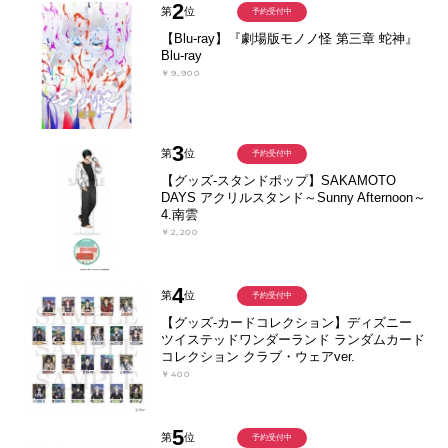
2
第
位
予約受付中
【Blu-ray】『劇場版モノノ怪 第三章 蛇神』
Blu-ray
￥9,900
3
第
位
予約受付中
【グッズ-スタンドポップ】SAKAMOTO
DAYS アクリルスタンド～Sunny Afternoon～
4.南雲
￥2,200
4
第
位
予約受付中
【グッズ-カードコレクション】ディズニー
ツイステッドワンダーランド ランダムカード
コレクション クラブ・ウェアver.
￥400
5
第
位
予約受付中