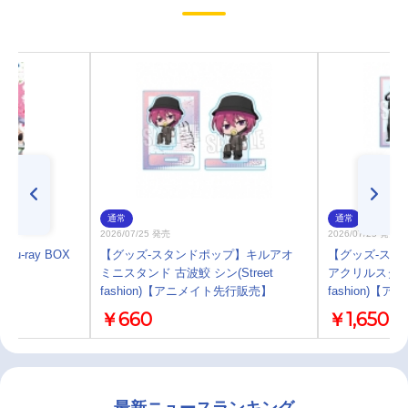
通常
通常
2026/07/25 発売
2026/07/25 発売
lu-ray BOX
【グッズ-スタンドポップ】キルアオ
【グッズ-スタ
ミニスタンド 古波鮫 シン(Street
アクリルスタンド
fashion)【アニメイト先行販売】
fashion)
￥660
￥1,650
最新ニュースランキング