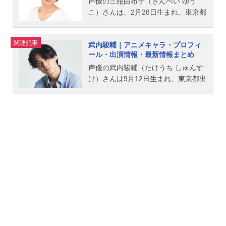
声優の三瓶由布子（さんぺい ゆう
の子どもの姿になっていた！驚く十
こ）さんは、2月28日生まれ、東京都
三の元にボスから「その姿で中学校
出身。『BORUTO-ボルト- NARUTO
に潜入せよ」と司令が下る。彼を待
NEXT GENERATIONS』のうずまき
ち受けていたのは、個性豊かなクラ
関連記事
武内駿輔｜アニメキャラ・プロフィ
ボルト役をはじめ、『Yes！プリキュ
スメイトたちとの青春スクールライ
ール・出演情報・最新情報まとめ
ア5』の夢原のぞみ / キュアドリーム
フだったーー元の姿に戻ることがで
役など、人気作品のキャラクターを
声優の武内駿輔（たけうち しゅんす
きるのか！？十三のもとに刺客が迫
多く演じています。こちらでは、三
け）さんは9月12日生まれ、東京都出
る！作品名キルアオ放送形態TVアニ
瓶由布子さんのオススメ記事をご紹
身。『アナと雪の女王２』のオラフ
メスケジュール2026年4月11日
介！
役をはじめ、『KING OF PRISM』の
（土）～2026年6月27日（土）テレ
大和アレクサンダー役など、人気作
東系列にて話数全12話キャスト大狼
品のキャラクターを多く演じていま
十三：三瓶由布子蜜岡ノレン：和泉
す。こちらでは、武内駿輔さんのオ
風花猫田コタツ：梅田修一朗古波鮫
ススメ記事をご紹介！
シン：佐久間大介天童天馬：大塚剛
央竜胆カズマ：千葉翔也竜胆エイ
ジ：中島ヨシキ乙姫舞：長谷川育美
白石千里：種﨑敦美鰐淵瑛里：内山
夕実大狼十三（大人）：武内駿輔ス
タッフ原作：藤巻忠俊（集英社ジャ
ンプコミックス刊）アニメーション
スーパーバイザー／シリーズ構成：