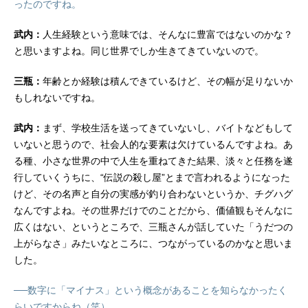
ったのですね。
武内：
人生経験という意味では、そんなに豊富ではないのかな？
と思いますよね。同じ世界でしか生きてきていないので。
三瓶：
年齢とか経験は積んできているけど、その幅が足りないか
もしれないですね。
武内：
まず、学校生活を送ってきていないし、バイトなどもして
いないと思うので、社会人的な要素は欠けているんですよね。あ
る種、小さな世界の中で人生を重ねてきた結果、淡々と任務を遂
行していくうちに、“伝説の殺し屋”とまで言われるようになった
けど、その名声と自分の実感が釣り合わないというか、チグハグ
なんですよね。その世界だけでのことだから、価値観もそんなに
広くはない、というところで、三瓶さんが話していた「うだつの
上がらなさ」みたいなところに、つながっているのかなと思いま
した。
──数字に「マイナス」という概念があることを知らなかったく
らいですからね（笑）。