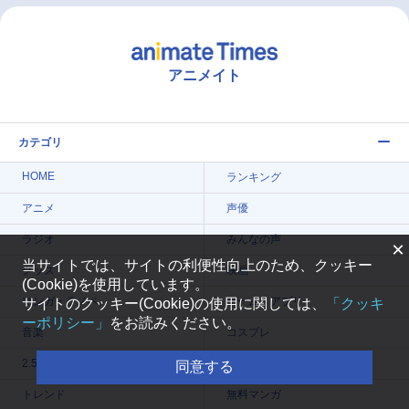
アニメイト
カテゴリ
HOME
ランキング
アニメ
声優
ラジオ
みんなの声
×
当サイトでは、サイトの利便性向上のため、クッキー
グッズ
映画
(Cookie)を使用しています。
マンガ・ラノベ
ゲーム・アプリ
サイトのクッキー(Cookie)の使用に関しては、
「クッキ
ーポリシー」
をお読みください。
音楽
コスプレ
2.5次元
配信・Vtuber
同意する
トレンド
無料マンガ