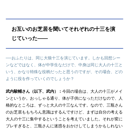
鏑木ひろアニメーションディレクタ
ー：井出安軌キャラクターデザイ
ン：大導寺美穂美術監督：権瓶岳斗
色彩設計：鈴木志穂 堀川佳典撮影
お互いのお芝居を聞いてそれぞれの十三を演
監督：...
じていった――
──おふたりは、同じ大狼十三を演じています。しかも回想シー
ンなどではなく、体が中学生なだけで、中身は同じ大人の十三と
いう、かなり特殊な役柄だったと思うのですが、その場合、どの
ように役を作っていくのでしょうか？
武内駿輔さん（以下、武内）：
今回の場合は、大人の十三がメイ
ンというか。おっしゃる通り、体が子供になっただけなので、人
格的なところは、ずっと大人の十三なんです。なので、三瓶さん
のお芝居ももちろん意識はするんですけど、まずは自分の考える
大人の十三に集中するということを考えていました。それが変に
ブレすぎると、三瓶さんに迷惑をおかけしてしまうかもしれない