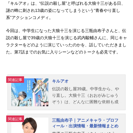
『キルアオ』は、“伝説の殺し屋”と呼ばれる大狼十三がある日、
謎の蜂に刺され13歳の姿になってしまうという“青春やり直し
系”アクションコメディ。
今回は、中学生になった大狼十三を演じる三瓶由布子さんと、伝
説の殺し屋で39歳の大狼十三を演じる武内駿輔さんに、同じキャ
ラクターをどのように演じていったのかを、話していただきまし
た。第7話までのお気に入りシーンなどのトークも必見です。
関連記事
キルアオ
伝説の殺し屋39歳。中学生から、や
り直し。大狼十三（おおがみじゅう
ぞう）は、どんなに困難な依頼も成
し遂げる伝説の殺し屋。ある日、と
ある組織を壊滅させた十三は謎の蜂
関連記事
三瓶由布子｜アニメキャラ・プロフ
に刺され、気を失ってしまう。目を
ィール・出演情報・最新情報まとめ
覚ますと十三は39歳の大人から13歳