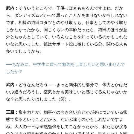
武内：
そういうところで、子供っぽさもあるんですよね。だか
ら、ダンディズムとかって思ったことがあまりないかもしれない
です。相棒の猫田コタツとのやり取りも、仕事としてのやり取り
しかなかったから、同じくらいの年齢だったら、猫田のほうが意
外とちゃんとしていて、いろんなことを知っているのかもしれな
いなと思いました。彼はサポート役に徹している分、関わる人も
多いでしょうから。
──ちなみに、中学生に戻って勉強をし直したいと思いませんで
したか？
武内：
どうなんだろう……きっと肉体的な部分で、体力とかはだ
いぶ違うだろうし、空気とかも美味しいと感じてるんじゃないか
な？と思ったりはしました（笑）。
三瓶：
集中力とか、物事への向き合い方とかが身についている状
態で戻るということだから、だいぶ違うのかもしれないですよ
ね。大人の十三は全然勉強をしてこなかったから、私たちが戻る
のとはまた感覚が違うのかもしれないですけど、話をちゃんと聞