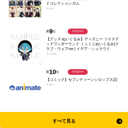
ドコレクションガム
￥220
9
第
位
予約受付中
【グッズ-ぬいぐるみ】ディズニー ツイステ
ッドワンダーランド ミニミニぬいぐるみ(ク
ラブ・ウェアver.) イデア・シュラウド
￥2,500
10
第
位
予約受付中
【コミック】セブンティーンシロップス(2)
￥924
すべて見る