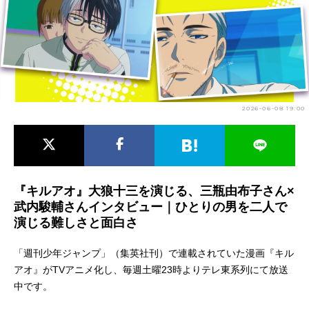
アニメ映画一覧
実写化映画一覧
今期アニメ曜日別一覧
春アニメ
夏アニメ
2026-06-08 19:00
秋アニメ
冬アニメ
男性声優/女性声優一覧
FOLLOW US
『キルアオ』大狼十三を演じる、三瓶由布子さん×
武内駿輔さんインタビュー｜ひとりの男を二人で
演じる難しさと面白さ
「週刊少年ジャンプ」（集英社刊）で連載されていた漫画『キル
アオ』がTVアニメ化し、毎週土曜23時よりテレ東系列にて放送
中です。