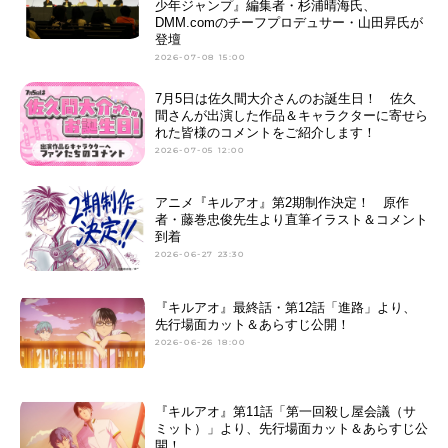
少年ジャンプ』編集者・杉浦晴海氏、
DMM.comのチーフプロデュサー・山田昇氏が
登壇
2026-07-08 15:00
7月5日は佐久間大介さんのお誕生日！ 佐久
間さんが出演した作品＆キャラクターに寄せら
れた皆様のコメントをご紹介します！
2026-07-05 12:00
アニメ『キルアオ』第2期制作決定！ 原作
者・藤巻忠俊先生より直筆イラスト＆コメント
到着
2026-06-27 23:30
『キルアオ』最終話・第12話「進路」より、
先行場面カット＆あらすじ公開！
2026-06-26 18:00
『キルアオ』第11話「第一回殺し屋会議（サ
ミット）」より、先行場面カット＆あらすじ公
開！