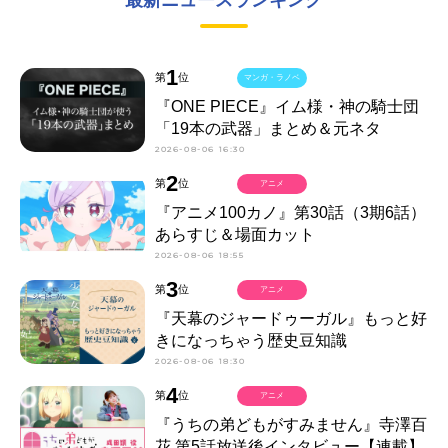
1
第
位
マンガ・ラノベ
『ONE PIECE』イム様・神の騎士団
「19本の武器」まとめ＆元ネタ
2026-08-06 16:30
2
第
位
アニメ
『アニメ100カノ』第30話（3期6話）
あらすじ＆場面カット
2026-08-06 18:55
3
第
位
アニメ
『天幕のジャードゥーガル』もっと好
きになっちゃう歴史豆知識
2026-08-06 18:30
4
第
位
アニメ
『うちの弟どもがすみません』寺澤百
花 第5話放送後インタビュー【連載】