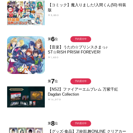
【コミック】魔入りました!入間くん(50) 特装
版
￥3,850
6
第
位
予約受付中
【音楽】うたの☆プリンスさまっ♪
ST☆RISH PRISM FOREVER!
￥1,650
7
第
位
予約受付中
【NS2】ファイアーエムブレム 万紫千紅
Dagdan Collection
￥14,979
8
第
位
予約受付中
【グッズ-食品】刀剣乱舞ONLINE クリアカー