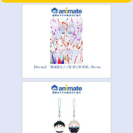
【Blu-ray】『劇場版モノノ怪 第三章 蛇神』Blu-ray