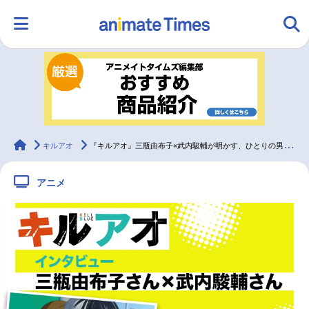
HOME
ランキング
アニメ
声優
ラジオ
みんなの声
グッズ
映画
animateTimes
キルアオ
『キルアオ』三瓶由布子×武内駿輔が明かす、ひとりの男を二人で演じる難しさと面白さ【インタビュー】
アニメ
マンガ・ラノベ
ゲーム・アプリ
音楽
コスプレ
2.5次元
配信・Vtuber
トレンド
無料マンガ
最新記事一覧
アニメ記事一覧
声優記事一覧