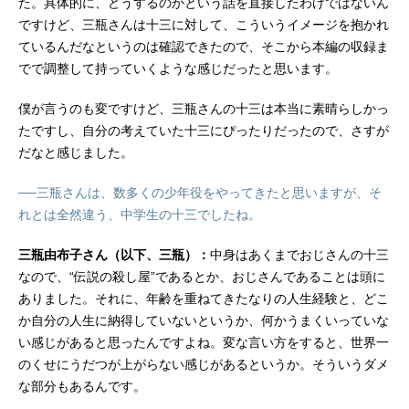
た。具体的に、どうするのかという話を直接したわけではないん
ですけど、三瓶さんは十三に対して、こういうイメージを抱かれ
ているんだなというのは確認できたので、そこから本編の収録ま
でで調整して持っていくような感じだったと思います。
僕が言うのも変ですけど、三瓶さんの十三は本当に素晴らしかっ
たですし、自分の考えていた十三にぴったりだったので、さすが
だなと感じました。
──三瓶さんは、数多くの少年役をやってきたと思いますが、そ
れとは全然違う、中学生の十三でしたね。
三瓶由布子さん（以下、三瓶）：
中身はあくまでおじさんの十三
なので、“伝説の殺し屋”であるとか、おじさんであることは頭に
ありました。それに、年齢を重ねてきたなりの人生経験と、どこ
か自分の人生に納得していないというか、何かうまくいっていな
い感じがあると思ったんですよね。変な言い方をすると、世界一
のくせにうだつが上がらない感じがあるというか。そういうダメ
な部分もあるんです。