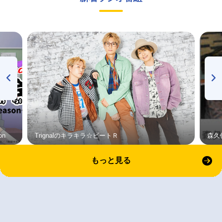
on
Trignalのキラキラ☆ビートＲ
森久
もっと見る