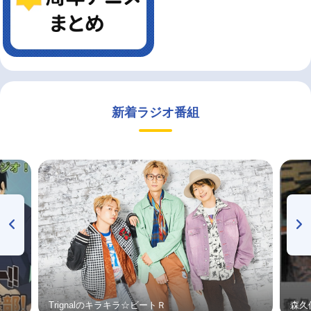
新着ラジオ番組
Trignalのキラキラ☆ビートＲ
森久