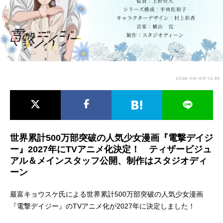
アニメ映画一覧
実写化映画一覧
今期アニメ曜日別一覧
春アニメ
夏アニメ
2026-06-09 12:30
秋アニメ
冬アニメ
男性声優/女性声優一覧
FOLLOW US
世界累計500万部突破の人気少女漫画『電撃デイジ
ー』2027年にTVアニメ化決定！ ティザービジュ
アル＆メインスタッフ公開、制作はスタジオディ
ーン
最富キョウスケ氏による世界累計500万部突破の人気少女漫画
『電撃デイジー』のTVアニメ化が2027年に決定しました！