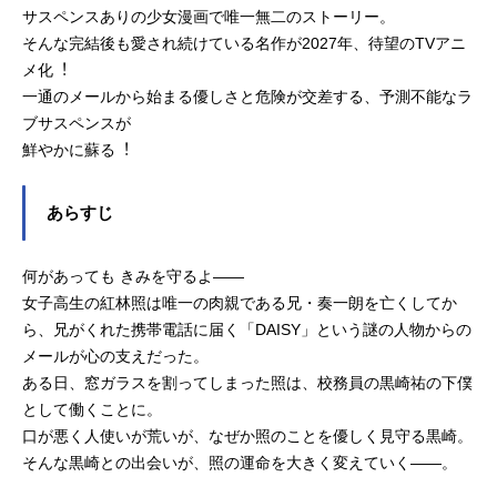
サスペンスありの少女漫画で唯一無二のストーリー。
そんな完結後も愛され続けている名作が2027年、待望のTVアニ
メ化︕
一通のメールから始まる優しさと危険が交差する、予測不能なラ
ブサスペンスが
鮮やかに蘇る︕
あらすじ
何があっても きみを守るよ――
女子高生の紅林照は唯一の肉親である兄・奏一朗を亡くしてか
ら、兄がくれた携帯電話に届く「DAISY」という謎の人物からの
メールが心の支えだった。
ある日、窓ガラスを割ってしまった照は、校務員の黒崎祐の下僕
として働くことに。
口が悪く人使いが荒いが、なぜか照のことを優しく見守る黒崎。
そんな黒崎との出会いが、照の運命を大きく変えていく――。