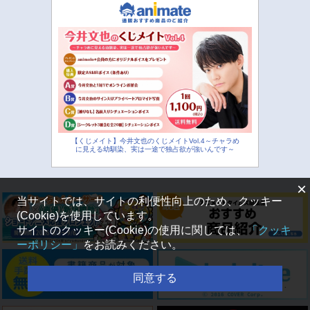
【くじメイト】今井文也のくじメイトVol.4～チャラめ
に見える幼馴染、実は一途で独占欲が強いんです～
×
当サイトでは、サイトの利便性向上のため、クッキー
(Cookie)を使用しています。
サイトのクッキー(Cookie)の使用に関しては、
「クッキ
ーポリシー」
をお読みください。
同意する