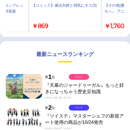
カイコンプレッ
【コミック】滅法矢鱈と弱気にキス(3)
【その他(書籍
冊子付特装版
ちへ』 アニメ
￥869
￥1,760
最新ニュースランキング
1
第
位
アニメ
『天幕のジャードゥーガル』もっと好
きになっちゃう歴史豆知識
2026-08-06 18:30
2
第
位
グッズ
『ツイステ』マスターシェフの新規ア
ート使用の商品が10/24発売
2026-08-07 12:50