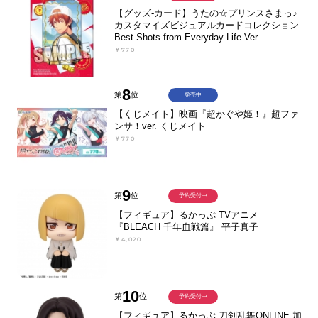
【グッズ-カード】うたの☆プリンスさまっ♪
カスタマイズビジュアルカードコレクション
Best Shots from Everyday Life Ver.
￥770
8
第
位
発売中
【くじメイト】映画『超かぐや姫！』超ファ
ンサ！ver. くじメイト
￥770
9
第
位
予約受付中
【フィギュア】るかっぷ TVアニメ
『BLEACH 千年血戦篇』 平子真子
￥4,020
10
第
位
予約受付中
【フィギュア】るかっぷ 刀剣乱舞ONLINE 加