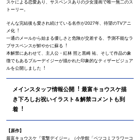
スケによる恋愛あり、サスペンスありの少女漫画で唯一無二のス
トーリー。
そんな完結後も愛され続けている名作が2027年、待望のTVアニ
メ化︕
一通のメールから始まる優しさと危険が交差する、予測不能なラ
ブサスペンスが鮮やかに蘇る︕
本解禁にあわせて、主人公・紅林 照と黒崎 祐、そして作品の象
徴でもあるブルーデイジーが描かれた印象的なティザービジュア
ルを公開しました︕
メインスタッフ情報公開︕ 最富キョウスケ描
き下ろしお祝いイラスト＆解禁コメントも到
着︕
【原作】
最富キョウスケ『電撃デイジー』（小学館「ベツコミフラワーコ