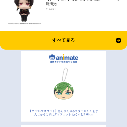
州清光
￥4,301
すべて見る
【グッズ-マスコット】あんさんぶるスターズ！！ おま
んじゅうにぎにぎマスコット ねくすと2 Hbox