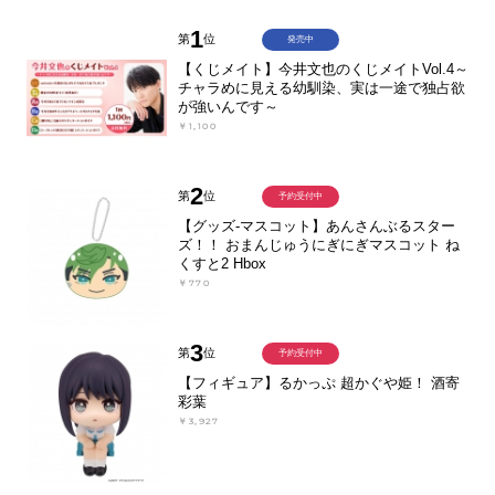
1
第
位
発売中
【くじメイト】今井文也のくじメイトVol.4～
チャラめに見える幼馴染、実は一途で独占欲
が強いんです～
￥1,100
2
第
位
予約受付中
【グッズ-マスコット】あんさんぶるスター
ズ！！ おまんじゅうにぎにぎマスコット ね
くすと2 Hbox
￥770
3
第
位
予約受付中
【フィギュア】るかっぷ 超かぐや姫！ 酒寄
彩葉
￥3,927