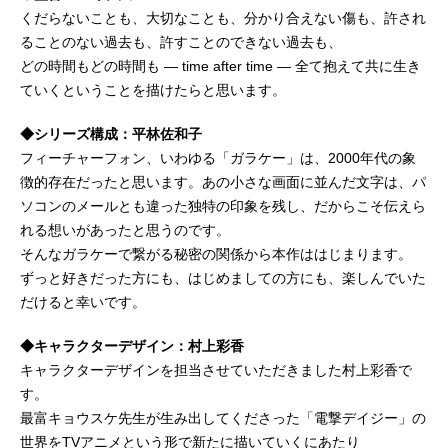
くだらないことも、大切なことも、分かり合えない傷も、許され
ることのない過去も、許すことのできない過去も、
どの時間もどの時間も — time after time — 全て抱えて共に生き
ていくということを描けたらと思います。
◆シリーズ構成：平林佐和子
フィーチャーフォン、いわゆる「ガラケー」は、2000年代の象
徴的存在だったと思います。あの小さな画面に並んだ文字は、パ
ソコンのメールとも違った独特の印象を残し、だからこそ伝えら
れる想いがあったと思うのです。
そんなガラケーで繋がる秘密の関係から本作ははじまります。
ずっと好きだった方にも、はじめましての方にも、楽しんでいた
だけると幸いです。
◆キャラクターデザイン：村上彩香
キャラクターデザインを担当させていただきました村上彩香で
す。
最富キョウスケ先生が生み出してくださった「電撃デイジー」の
世界をTVアニメという形で新たに描いていくにあたり