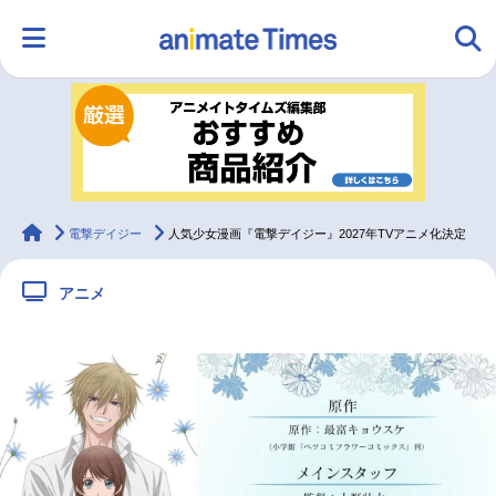
HOME
ランキング
アニメ
声優
ラジオ
みんなの声
グッズ
映画
animateTimes
電撃デイジー
人気少女漫画『電撃デイジー』2027年TVアニメ化決定
アニメ
マンガ・ラノベ
ゲーム・アプリ
音楽
コスプレ
2.5次元
配信・Vtuber
トレンド
無料マンガ
最新記事一覧
アニメ記事一覧
声優記事一覧