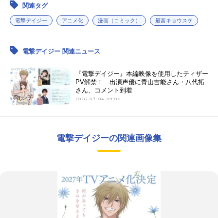
関連タグ
電撃デイジー
アニメ化
漫画（コミック）
最富キョウスケ
電撃デイジー 関連ニュース
『電撃デイジー』本編映像を使用したティザー
PV解禁！ 出演声優に青山吉能さん・八代拓
さん、コメント到着
2026-07-04 09:00
電撃デイジーの関連画像集