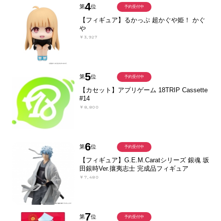
4
第
位
予約受付中
【フィギュア】るかっぷ 超かぐや姫！ かぐ
や
￥3,927
5
第
位
予約受付中
【カセット】アプリゲーム 18TRIP Cassette
#14
￥8,800
6
第
位
予約受付中
【フィギュア】G.E.M.Caratシリーズ 銀魂 坂
田銀時Ver.攘夷志士 完成品フィギュア
￥7,480
7
第
位
予約受付中