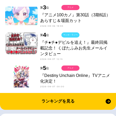
3
第
位
アニメ
『アニメ100カノ』第30話（3期6話）
あらすじ＆場面カット
2026-08-06 18:55
4
第
位
マンガ・ラノベ
『チ●チ●デビルを追え！』最終回掲
載記念！ くぼたふみお先生メールイ
ンタビュー
2026-08-07 12:15
5
第
位
アニメ
『Destiny Unchain Online』TVアニメ
化決定！
2026-08-07 00:00
ランキングを見る