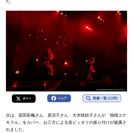
た。
画像一覧 (12件)
シェア
ポスト
次は、原田彩楓さん、原涼子さん、大木咲絵子さんが「熱情エナ
モラル」をカバー。お三方による息ピッタリの振り付けが披露さ
れました。