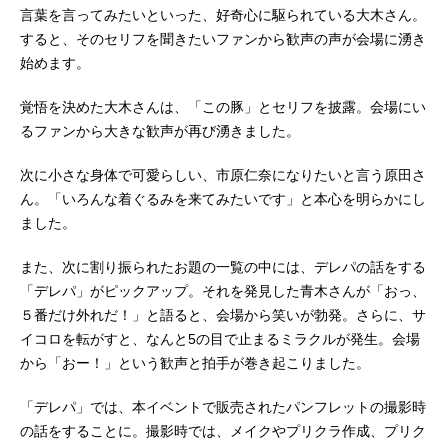
言葉を言ってみたいといった、好奇心に駆られている大木さん。
すると、そのセリフを聞きたいファンから歓声の声が会場に湧き
始めます。
覚悟を決めた大木さんは、「この豚」とセリフを披露。会場にい
るファンから大きな歓声が再び湧きました。
次に小さな身体で可愛らしい、市原仁奈になりたいと言う原田さ
ん。「いろんな着ぐるみを来てみたいです」と本心を明らかにし
ました。
また、次に割り振られたお題の一覧の中には、デレパの話をする
「デレパ」がピックアップ。それを発見した青木さんが「おっ、
５番だけ外れだ！」と語ると、会場から笑いが勃発。さらに、サ
イコロを転がすと、なんと5の目で止まるミラクルが発生。会場
から「おー！」という歓声と拍手が巻き起こりました。
「デレパ」では、本イベントで販売されたパンフレットの撮影時
の話をすることに。撮影時では、メイクやプリクラ作成、プリク