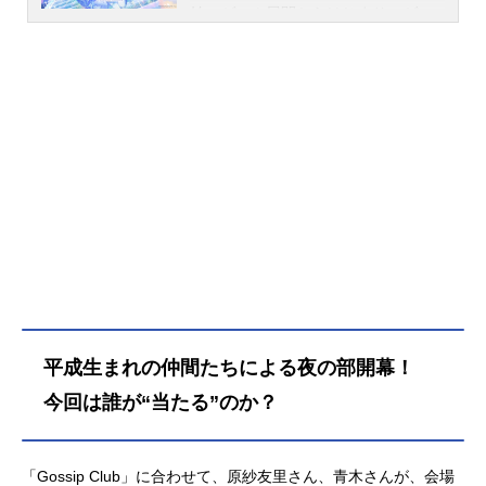
始。ゲーム展開からはじまり、ゲー
ム以外にもライブイベント、グッ
ズ、CD、ラジオなど幅広い展開を見
せております。アプリゲーム『アイ
ドルマスターシンデレラガールズス
ターライトステージ』も現在好評配
信中です。作品名アイドルマスター
シンデレラガールズシリーズTHEIDO
LM＠STERキャスト島村卯月：大橋
彩香渋谷凛：福原綾香本田未央：原
紗友里相葉夕美：木村珠莉赤城みり
あ：黒沢ともよ浅利七海：井上ほの
花アナスタシア：上坂すみれ安部
菜々：三宅麻理恵荒木比奈：田辺留
依イヴ・サンタクロース：松永あか
平成生まれの仲間たちによる夜の部開幕！
ね五十嵐響子：種﨑敦美一ノ瀬志
希：藍原ことみ市原仁奈：久野美咲
今回は誰が“当たる”のか？
上田鈴帆：春野ななみ及川雫：のぐ
ちゆり大石泉：大木咲絵子大槻唯：
山下七海緒方智絵里：大空直美乙倉
「Gossip Club」に合わせて、原紗友里さん、青木さんが、会場