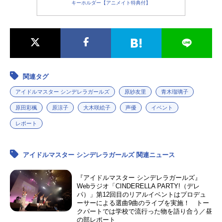
キーホルダー【アニメイト特典付】
関連タグ
アイドルマスター シンデレラガールズ
原紗友里
青木瑠璃子
原田彩楓
原涼子
大木咲絵子
声優
イベント
レポート
アイドルマスター シンデレラガールズ 関連ニュース
『アイドルマスター シンデレラガールズ』
Webラジオ「CINDERELLA PARTY!（デレ
パ）」第12回目のリアルイベントはプロデュ
ーサーによる選曲9曲のライブを実施！ トー
クパートでは学校で流行った物を語り合う／昼
の部レポート