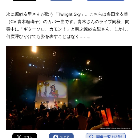
次に原紗友里さんが歌う「Twilight Sky」。こちらは多田李衣菜
（CV.青木瑠璃子）のカバー曲です。青木さんのライブ同様、間
奏中に「ギターソロ、カモン！」と叫ぶ原紗友里さん。しかし、
何度呼びかけても姿を表すことはなく……。
画像一覧 (12件)
シェア
ポスト