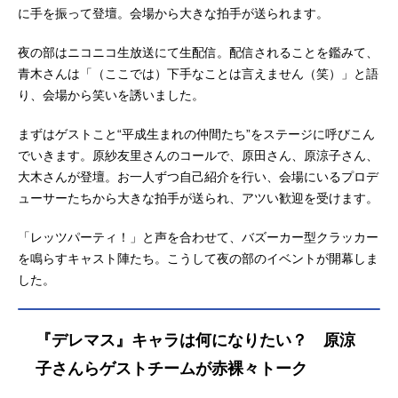
悠貴：中島由貴片桐早苗：和氣あず
に手を振って登壇。会場から大きな拍手が送られます。
未上条春菜：長島光那神谷奈緒：松
井恵理子川島瑞樹：東山奈央神崎蘭
夜の部はニコニコ生放送にて生配信。配信されることを鑑みて、
子：内田真礼喜多日菜子：深川芹亜
青木さんは「（ここでは）下手なことは言えません（笑）」と語
喜多見柚：武田羅梨沙多胡木村夏
り、会場から笑いを誘いました。
樹：安野希世乃桐生つかさ：河瀬茉
希黒埼ちとせ：佐倉薫古賀小春：小
まずはゲストこと“平成生まれの仲間たち”をステージに呼びこん
森結梨輿水幸子：竹達彩奈小関麗
でいきます。原紗友里さんのコールで、原田さん、原涼子さん、
奈：長野佑紀小早川紗枝：立花理香
大木さんが登壇。お一人ずつ自己紹介を行い、会場にいるプロデ
小日向美穂：津田美波西園寺琴歌：
ューサーたちから大きな拍手が送られ、アツい歓迎を受けます。
安齋由香里...
「レッツパーティ！」と声を合わせて、バズーカー型クラッカー
を鳴らすキャスト陣たち。こうして夜の部のイベントが開幕しま
した。
『デレマス』キャラは何になりたい？ 原涼
子さんらゲストチームが赤裸々トーク