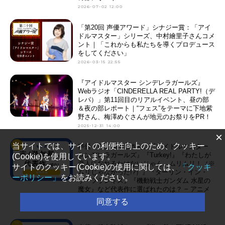
2026-07-02 12:00
「第20回 声優アワード」シナジー賞：「アイ
ドルマスター」シリーズ、中村繪里子さんコメ
ント｜「これからも私たちを導くプロデュース
をしてください」
2026-03-15 22:55
『アイドルマスター シンデレラガールズ』
Webラジオ「CINDERELLA REAL PARTY!（デ
レパ）」第11回目のリアルイベント、昼の部
＆夜の部レポート｜“フェス”をテーマに下地紫
野さん、梅澤めぐさんが地元のお祭りをPR！
2025-12-31 14:00
×
当サイトでは、サイトの利便性向上のため、クッキー
声優・市ノ瀬加那さん、『アイドルマスター
シンデレラガールズ』『Turkey!』『わたしが
(Cookie)を使用しています。
恋人になれるわけないじゃん、ムリムリ！（※
サイトのクッキー(Cookie)の使用に関しては、
「クッキ
ムリじゃなかった!?）』『ダーリン・イン・
ーポリシー」
をお読みください。
ザ・フランキス』『機動戦士ガンダム 水星の
魔女』など代表作に選ばれたのは？ − アニメ
キャラクター代表作まとめ（2025 年版）
同意する
2025-12-20 00:00