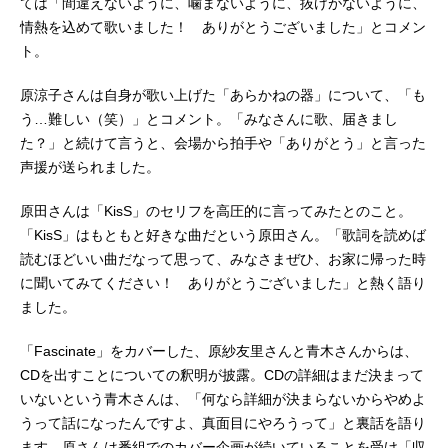
ては「間違えないように、噛まないように、抜けがないように、
情熱を込めて歌いました！ ありがとうございました」とコメン
ト。
原涼子さんは自身が歌い上げた「あらかねの器」について、「も
う…難しい（笑）」とコメント。「みなさんに歌、届きまし
た？」と続けて言うと、会場から拍手や「ありがとう」と言った
声援が送られました。
原田さんは「KisS」のセリフを高圧的に言ってみたとのこと。
「KisS」はもともと好きな曲だという原田さん。「歌詞を読めば
読むほどいい曲だなって思って、みなさまぜひ、お家に帰った時
に聞いてみてください！ ありがとうございました」と熱く語り
ました。
「Fascinate」をカバーした、原紗友里さんと青木さんからは、
CDを出すことについての釈明が披露。CDの詳細はまだ決まって
いないという青木さんは、「何なら詳細が決まらないからやめよ
うって話になったんですよ、真面目にやろうって」と裏話を語り
ます。原さんは番組でのカバー企画が続いていることを受け「収