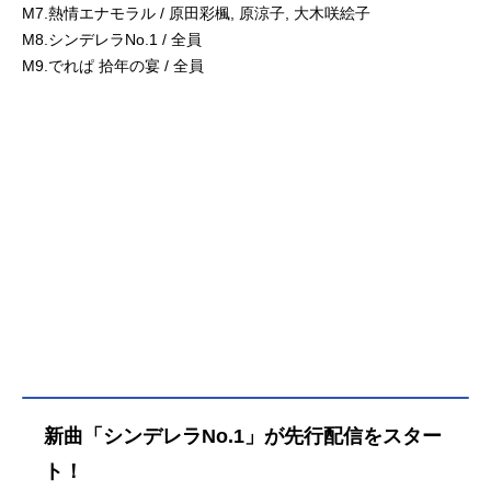
M7.熱情エナモラル / 原田彩楓, 原涼子, 大木咲絵子
M8.シンデレラNo.1 / 全員
M9.でれぱ 拾年の宴 / 全員
新曲「シンデレラNo.1」が先行配信をスター
ト！