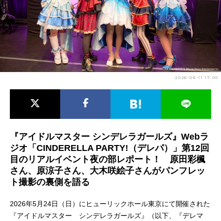
アニメ映画一覧
実写化映画一覧
今期アニメ曜日別一覧
春アニメ
夏アニメ
2026-06-11 17:00
秋アニメ
冬アニメ
男性声優/女性声優一覧
FOLLOW US
『アイドルマスター シンデレラガールズ』Webラ
ジオ「CINDERELLA PARTY!（デレパ）」第12回
目のリアルイベント夜の部レポート！ 原田彩楓
さん、原涼子さん、大木咲絵子さんがパンフレッ
ト撮影の裏側を語る
2026年5月24日（日）にヒューリックホール東京にて開催された
『アイドルマスター シンデレラガールズ』（以下、『デレマ