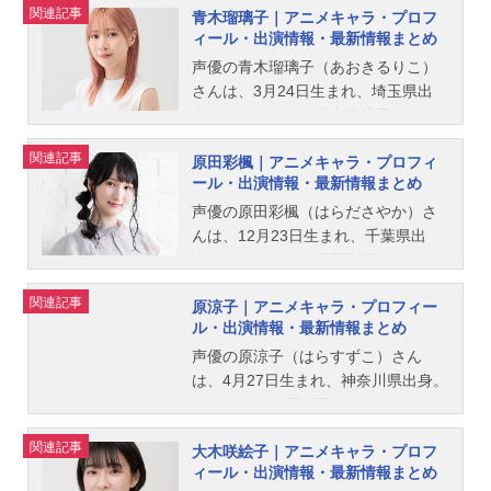
関連記事
青木瑠璃子｜アニメキャラ・プロフ
るキャン△』の大垣千明役など、人
ィール・出演情報・最新情報まとめ
気作品のキャラクターを演じていま
す。こちらでは、原紗友里さんのオ
声優の青木瑠璃子（あおきるりこ）
ススメ記事をご紹介！
さんは、3月24日生まれ、埼玉県出
身。こちらでは、青木瑠璃子さんの
プロフィールと関連記事を紹介しま
関連記事
原田彩楓｜アニメキャラ・プロフィ
す。
ール・出演情報・最新情報まとめ
声優の原田彩楓（はらださやか）さ
んは、12月23日生まれ、千葉県出
身。こちらでは、原田彩楓さんのプ
ロフィールと関連記事を紹介しま
関連記事
原涼子｜アニメキャラ・プロフィー
す。
ル・出演情報・最新情報まとめ
声優の原涼子（はらすずこ）さん
は、4月27日生まれ、神奈川県出身。
こちらでは、原涼子さんのオススメ
記事をご紹介！
関連記事
大木咲絵子｜アニメキャラ・プロフ
ィール・出演情報・最新情報まとめ