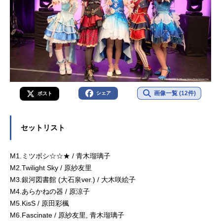
画像一覧 (12件)
シェア
ポスト
セットリスト
M1.ミツボシ☆☆★ / 青木瑠璃子
M2.Twilight Sky / 原紗友里
M3.銀河図書館 (大石泉ver.) / 大木咲絵子
M4.あらかねの器 / 原涼子
M5.KisS / 原田彩楓
M6.Fascinate / 原紗友里, 青木瑠璃子