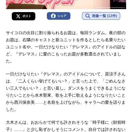
画像一覧 (12件)
シェア
ポスト
サイコロの出目に割り振られるお題は、毎回ランダム。夜の部の
お題は、右隣のキャストと新ユニットを作るとしたら名乗りたい
ユニット名や、一日だけなりたい『デレマス』のアイドルの話な
ど、『デレマス』に愛のこもったお題が多数選出されていまし
た。
一日だけなりたい『デレマス』のアイドルについて、原涼子さん
は、「二人くらい挙げてもいい？」と言った上で、「ごめんなさ
い三人でもいい？」と言い直し。ダンスをうまくできるようにな
りたいことから水木聖來、歌を上手に歌えるようになりたいこと
から西川保奈美……と名前を上げながら、キャラへの愛を語りま
した。
大木さんは、おおらかで何でも許されそうな「時子様に（財前時
子）……」と少し恥ずかしそうにコメント。自分では許されない