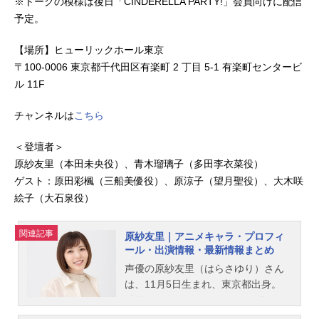
※トークの模様は後日「CINDERELLA PARTY!」会員向けに配信
予定。
【場所】ヒューリックホール東京
〒100-0006 東京都千代田区有楽町 2 丁目 5-1 有楽町センタービ
ル 11F
チャンネルは
こちら
＜登壇者＞
原紗友里（本田未央役）、青木瑠璃子（多田李衣菜役）
ゲスト：原田彩楓（三船美優役）、原涼子（望月聖役）、大木咲
絵子（大石泉役）
関連記事
原紗友里｜アニメキャラ・プロフィ
ール・出演情報・最新情報まとめ
声優の原紗友里（はらさゆり）さん
は、11月5日生まれ、東京都出身。
『アイドルマスター シンデレラガー
ルズ』の本田未央役をはじめ、『ゆ