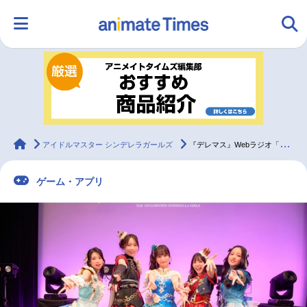
HOME
ランキング
アニメ
声優
ラジオ
みんなの声
グッズ
映画
animateTimes
アイドルマスター シンデレラガールズ
『デレマス』Webラジオ「デレパ」12回目の公録イベントレポート（夜の部）
ゲーム・アプリ
マンガ・ラノベ
ゲーム・アプリ
音楽
コスプレ
2.5次元
配信・Vtuber
トレンド
無料マンガ
最新記事一覧
アニメ記事一覧
声優記事一覧