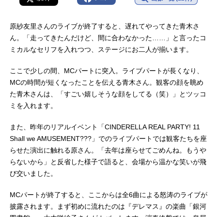
原紗友里さんのライブが終了すると、遅れてやってきた青木さ
ん。「走ってきたんだけど、間に合わなかった……」と言ったコ
ミカルなセリフを入れつつ、ステージにお二人が揃います。
ここで少しの間、MCパートに突入。ライブパートが長くなり、
MCの時間が短くなったことを伝える青木さん。観客の顔を眺め
た青木さんは、「すごい嬉しそうな顔をしてる（笑）」とツッコ
ミを入れます。
また、昨年のリアルイベント「CINDERELLA REAL PARTY! 11
Shall we AMUSEMENT???」でのライブパートでは観客たちを座
らせた演出に触れる原さん。「去年は座らせてごめんね。もうや
らないから」と反省した様子で語ると、会場から温かな笑いが飛
び交いました。
MCパートが終了すると、ここからは全6曲による怒涛のライブが
披露されます。まず初めに流れたのは『デレマス』の楽曲「銀河