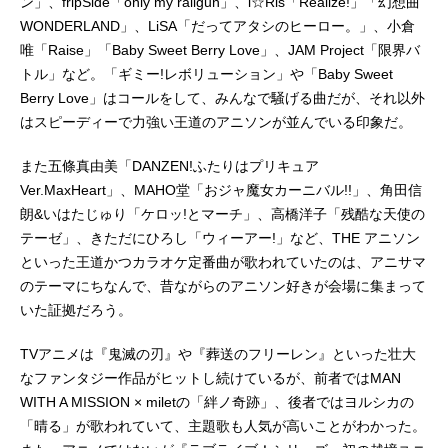
ン」、fripSide「only my railgun」、i☆Ris「Realize!」「幻想曲
WONDERLAND」、LiSA「だってアタシのヒーロー。」、小倉
唯「Raise」「Baby Sweet Berry Love」、JAM Project「限界バ
トル」など。「ギミー!レボリューション」や「Baby Sweet
Berry Love」はコールをして、みんなで騒げる曲だが、それ以外
はスピーディーで力強い王道のアニソンが並んでいる印象だ。
また五條真由美「DANZEN!ふたりはプリキュア
Ver.MaxHeart」、MAHO堂「おジャ魔女カーニバル!!」、角田信
朗&いはたじゅり「ケロッ!とマーチ」、高橋洋子「残酷な天使の
テーゼ」、きただにひろし「ウィーアー!」など、THE アニソン
といった王道かつカラオケ定番曲が歌われていたのは、アニサマ
のテーマにちなんで、昔ながらのアニソン好きが会場に集まって
いた証拠だろう。
TVアニメは『鬼滅の刃』や『葬送のフリーレン』といった壮大
なファンタジー作品がヒットし続けているが、前者ではMAN
WITH A MISSION × miletの「絆ノ奇跡」、後者ではヨルシカの
「晴る」が歌われていて、主題歌も人気が高いことがわかった。