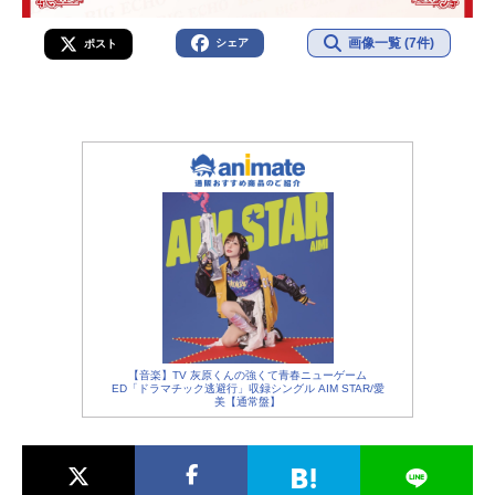
画像一覧 (7件)
シェア
ポスト
【音楽】TV 灰原くんの強くて青春ニューゲーム
ED「ドラマチック逃避行」収録シングル AIM STAR/愛
美【通常盤】