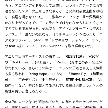
ろう。アニソンアイドルとして活躍し、カラオケステージにも常
連となったゲストの上月せれなさんが、この高難易度楽曲を歌唱
し、会場を湧かせていた。ここ数年のアニソンは、曲の難易度が
かなり上がってきていて、カラオケではなかなか入れにくくなっ
てきている印象がある。それでも、アイドルグループ・天空のシ
ラバスが「一度だけの恋なら」（ワルキューレ）を歌ったり「ウ
タカタララバイ」（Ado）や「トウキョウ・シャンディ・ランデ
ヴ feat. 花譜, ツミキ」（MAISONdes）を歌う猛者もいた。
アニサマ出演アーティストの曲では、「RESISTER」（ASCA）
や「God knows...」(平野綾）、「Redo」（鈴木このみ）などが
歌われている。さらにこの年は、アニソンの王道と言える人気曲
も多く歌われ「Rising Hope」（LiSA）、「Butter-Fly」（和田光
司）、「空色デイズ」（中川翔子）、「ETERNAL BLAZE」（水
樹奈々）など、時代を越えて愛されている曲は実際カラオケとの
相性も良いと言えるだろう。
全体的にロックな曲が選ばれていたこの年のカラオケステージだ
が、観客と一緒に盛り上がるのもカラオケステージの醍醐味。そ