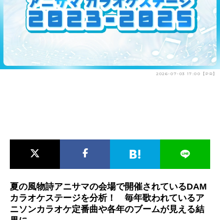
アニメ映画一覧
実写化映画一覧
今期アニメ曜日別一覧
春アニメ
夏アニメ
2026-07-03 17:00【PR】
秋アニメ
冬アニメ
男性声優/女性声優一覧
FOLLOW US
夏の風物詩アニサマの会場で開催されているDAM
カラオケステージを分析！ 毎年歌われているア
ニソンカラオケ定番曲や各年のブームが見える結