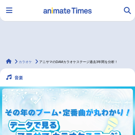
HOME
ランキング
アニメ
声優
animateTimes
ラジオ
みんなの声
グッズ
映画
カラオケ
アニサマのDAMカラオケステージ過去3年間を分析！
音楽
マンガ・ラノベ
ゲーム・アプリ
音楽
コスプレ
2.5次元
配信・Vtuber
トレンド
無料マンガ
最新記事一覧
アニメ記事一覧
声優記事一覧