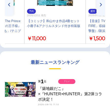
予約
通常
2026/12/11 発売
2026/07/22 発売
he Prince
【コミック】和山やま作品4冊セット
【音楽】TV 
版テニスの王子様』
小冊子&アクリルスタンド付き特装版
FIRE」収録EP 
ても」/テニプ
撃盤）/新浜レ
￥11,000
￥1,500
最新ニュースランキング
1
第
位
アニメ
『築地銀だこ』
×『HUNTER×HUNTER』第2弾コラ
ボ決定！
2026-08-10 11:10