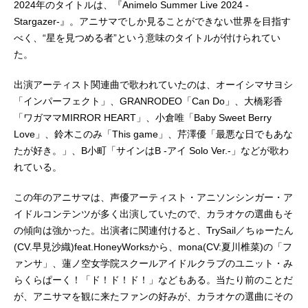
2024年のタイトルは、『Animelo Summer Live 2024 -
Stargazer-』。アニサマでしか見ることができない世界を目指す
べく、“星を見つめる者”という意味のタイトルが付けられてい
た。
出演アーティスト関連曲で歌われていたのは、オーイシマサヨシ
「インパーフェクト」、GRANRODEO「Can Do」、大橋彩香
「ワガママMIRROR HEART」、小倉唯「Baby Sweet Berry
Love」、鈴木このみ「This game」、芹澤優「最悪な日でもあな
たが好き。」、B小町「サインはB -アイ Solo Ver.-」などが歌わ
れている。
この年のアニサマは、声優アーティスト・アニソンシンガー・ア
イドルコンテンツが多く出演していたので、カラオケの選曲もそ
の傾向は強かった。出演者に関連付けると、TrySail／ちゅーたん
(CV.早見沙織)feat.HoneyWorksから、mona(CV:夏川椎菜)の「フ
ァンサ」、蓮ノ空女学院スクールアイドルクラブのユニット・み
らくらぱーく！「ド！ド！ド！」などもある。当たり前のことだ
が、アニサマを観に来たファンの好みが、カラオケの選曲にその