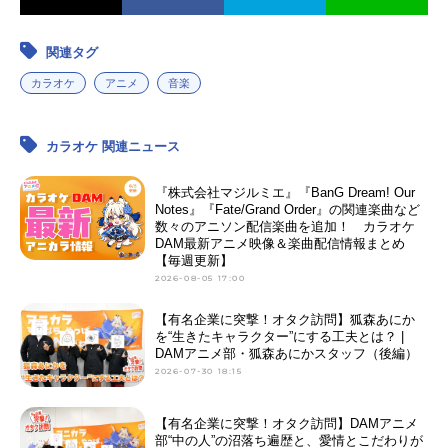
関連タグ
カラオケ
アニメ
音楽
カラオケ 関連ニュース
『株式会社マジルミエ』『BanG Dream! Our
Notes』『Fate/Grand Order』の関連楽曲など
数々のアニソン配信楽曲を追加！ カラオケ
DAM最新アニメ映像＆楽曲配信情報まとめ
【毎週更新】
2026-08-05 17:00
【有名企業に突撃！オタク訪問】狐森あにか
を“生きたキャラクター”にする工夫とは？ |
DAMアニメ部・狐森あにかスタッフ（後編）
2026-07-30 18:15
【有名企業に突撃！オタク訪問】DAMアニメ
部“中の人”の沼落ち遍歴と、愛情とこだわりが