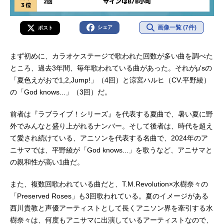
画像一覧 (7件)
シェア
ポスト
まず初めに、カラオケステージで歌われた回数が多い曲を調べた
ところ、過去3年間、毎年歌われている曲があった。それがμ'sの
「夏色えがおで1,2,Jump!」（4回）と涼宮ハルヒ（CV.平野綾）
の「God knows...」（3回）だ。
前者は『ラブライブ！シリーズ』を代表する夏曲で、暑い夏に野
外でみんなと盛り上がれるナンバー。そして後者は、時代を超え
て愛され続けている、アニソンを代表する名曲で、2024年のア
ニサマでは、平野綾が「God knows...」を歌うなど、アニサマと
の親和性が高い1曲だ。
また、複数回歌われている曲だと、T.M.Revolution×水樹奈々の
「Preserved Roses」も3回歌われている。夏のイメージがある
西川貴教と声優アーティストとして長くアニソン界を牽引する水
樹奈々は、何度もアニサマに出演しているアーティストなので、