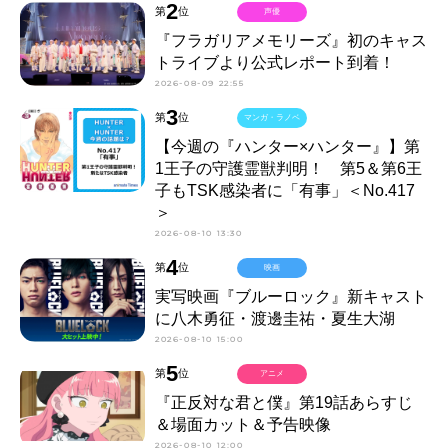
2
第
位
声優
『フラガリアメモリーズ』初のキャス
トライブより公式レポート到着！
2026-08-09 22:55
3
第
位
マンガ・ラノベ
【今週の『ハンター×ハンター』】第
1王子の守護霊獣判明！ 第5＆第6王
子もTSK感染者に「有事」＜No.417
＞
2026-08-10 13:30
4
第
位
映画
実写映画『ブルーロック』新キャスト
に八木勇征・渡邊圭祐・夏生大湖
2026-08-10 15:00
5
第
位
アニメ
『正反対な君と僕』第19話あらすじ
＆場面カット＆予告映像
2026-08-10 12:00