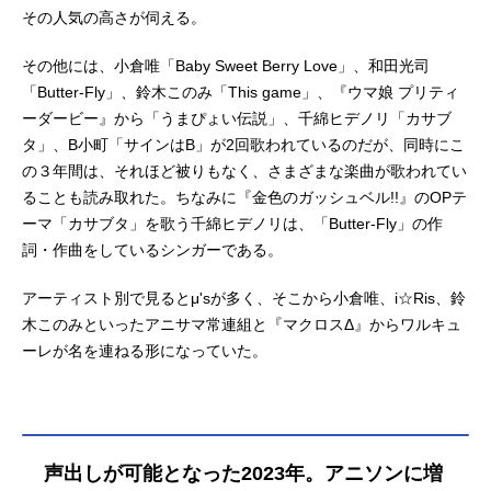
その人気の高さが伺える。
その他には、小倉唯「Baby Sweet Berry Love」、和田光司
「Butter-Fly」、鈴木このみ「This game」、『ウマ娘 プリティ
ーダービー』から「うまぴょい伝説」、千綿ヒデノリ「カサブ
タ」、B小町「サインはB」が2回歌われているのだが、同時にこ
の３年間は、それほど被りもなく、さまざまな楽曲が歌われてい
ることも読み取れた。ちなみに『金色のガッシュベル!!』のOPテ
ーマ「カサブタ」を歌う千綿ヒデノリは、「Butter-Fly」の作
詞・作曲をしているシンガーである。
アーティスト別で見るとμ'sが多く、そこから小倉唯、i☆Ris、鈴
木このみといったアニサマ常連組と『マクロスΔ』からワルキュ
ーレが名を連ねる形になっていた。
声出しが可能となった2023年。アニソンに増