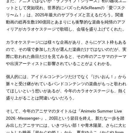
また、アニメではないが『ラブライブ！シリーズ』初の越境ユニ
ットとして突如現れ、世界的にバズったAiScReamの「愛♡スク
リ〜ム！」は、2025年最大のサプライズと言えるだろう。関連
動画の総再生数190億回とあまりにも衝撃的な楽曲を純情のアフ
ィリアがカラオケステージで歌唱し、会場を盛り上げてくれた。
カラオケステージには様々な企画があり、さらにゲスト枠もある
ので、その場で参加した方が選んだ楽曲だけではないのだが、実
際に歌われた曲目だけを見てみると、その年のアニサマのテーマ
や出演アーティストに影響されていることがよくわかる。
個人的には、アイドルコンテンツだけでなく『けいおん！』から
脈々と受け継がれているバンドコンテンツの楽曲がもっと歌われ
てほしいという想いがあるが、今年のカラオケステージも、熱く
盛り上がることは間違いないだろう。
そして、今年のアニサマのタイトルは『Animelo Summer Live
2026 -Messenger-』。20回という節目を終え、新たな一歩を踏
み出したアニサマには、いきづらい部！や青木陽菜、さらに大ヒ
ットした映画『超かぐや姫！』から、夏吉ゆうこ（かぐや from