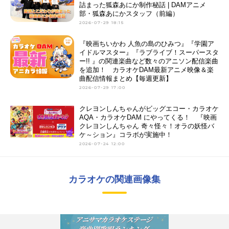
詰まった狐森あにか制作秘話 | DAMアニメ
部・狐森あにかスタッフ（前編）
2026-07-29 18:15
『映画ちいかわ 人魚の島のひみつ』『学園ア
イドルマスター』『ラブライブ！スーパースタ
ー!! 』の関連楽曲など数々のアニソン配信楽曲
を追加！ カラオケDAM最新アニメ映像＆楽
曲配信情報まとめ【毎週更新】
2026-07-29 17:00
クレヨンしんちゃんがビッグエコー・カラオケ
AQA・カラオケDAM にやってくる！ 『映画
クレヨンしんちゃん 奇々怪々！オラの妖怪バ
ケ～ション』コラボが実施中！
2026-07-24 12:00
カラオケの関連画像集