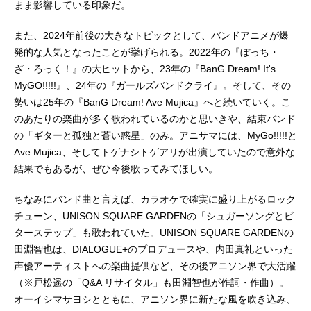
まま影響している印象だ。
また、2024年前後の大きなトピックとして、バンドアニメが爆
発的な人気となったことが挙げられる。2022年の『ぼっち・
ざ・ろっく！』の大ヒットから、23年の『BanG Dream! It's
MyGO!!!!!』、24年の『ガールズバンドクライ』。そして、その
勢いは25年の『BanG Dream! Ave Mujica』へと続いていく。こ
のあたりの楽曲が多く歌われているのかと思いきや、結束バンド
の「ギターと孤独と蒼い惑星」のみ。アニサマには、MyGo!!!!!と
Ave Mujica、そしてトゲナシトゲアリが出演していたので意外な
結果でもあるが、ぜひ今後歌ってみてほしい。
ちなみにバンド曲と言えば、カラオケで確実に盛り上がるロック
チューン、UNISON SQUARE GARDENの「シュガーソングとビ
ターステップ」も歌われていた。UNISON SQUARE GARDENの
田淵智也は、DIALOGUE+のプロデュースや、内田真礼といった
声優アーティストへの楽曲提供など、その後アニソン界で大活躍
（※戸松遥の「Q&A リサイタル」も田淵智也が作詞・作曲）。
オーイシマサヨシとともに、アニソン界に新たな風を吹き込み、