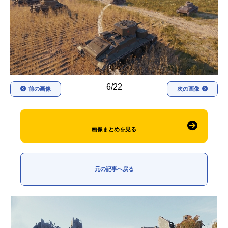
アニメ映画一覧
実写化映画一覧
今期アニメ曜日別一覧
春アニメ
夏アニメ
秋アニメ
冬アニメ
6/22
前の画像
次の画像
男性声優/女性声優一覧
FOLLOW US
画像まとめを見る
元の記事へ戻る