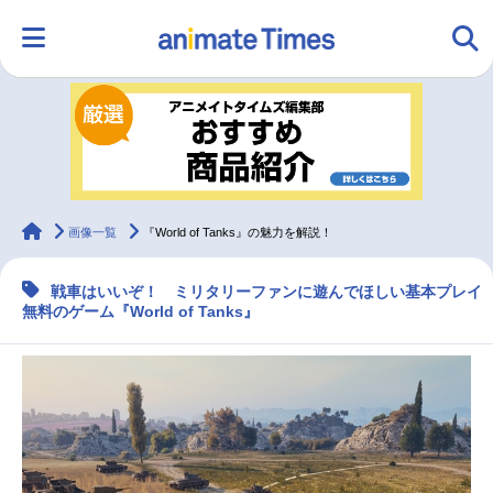
HOME
ランキング
アニメ
声優
ラジオ
みんなの声
グッズ
映画
animateTimes
画像一覧
『World of Tanks』の魅力を解説！
戦車はいいぞ！ ミリタリーファンに遊んでほしい基本プレイ
マンガ・ラノベ
ゲーム・アプリ
音楽
コスプレ
無料のゲーム『World of Tanks』
2.5次元
配信・Vtuber
トレンド
無料マンガ
最新記事一覧
アニメ記事一覧
声優記事一覧