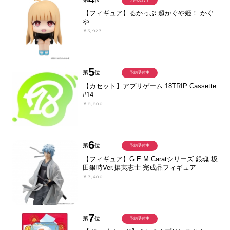
【フィギュア】るかっぷ 超かぐや姫！ かぐ
や
￥3,927
5
第
位
予約受付中
【カセット】アプリゲーム 18TRIP Cassette
#14
￥8,800
6
第
位
予約受付中
【フィギュア】G.E.M.Caratシリーズ 銀魂 坂
田銀時Ver.攘夷志士 完成品フィギュア
￥7,480
7
第
位
予約受付中