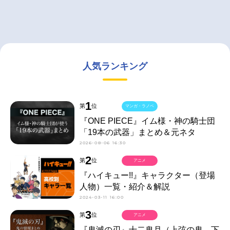
人気ランキング
1
第
位
マンガ・ラノベ
『ONE PIECE』イム様・神の騎士団
「19本の武器」まとめ＆元ネタ
2026-08-06 16:30
2
第
位
アニメ
『ハイキュー!!』キャラクター（登場
人物）一覧・紹介＆解説
2024-03-11 16:00
3
第
位
アニメ
『鬼滅の刃』十二鬼月（上弦の鬼、下