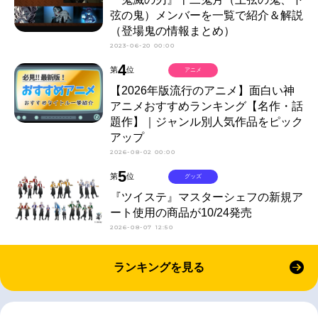
弦の鬼）メンバーを一覧で紹介＆解説
（登場鬼の情報まとめ）
2023-06-20 00:00
4
第
位
アニメ
【2026年版流行のアニメ】面白い神
アニメおすすめランキング【名作・話
題作】｜ジャンル別人気作品をピック
アップ
2026-08-02 00:00
5
第
位
グッズ
『ツイステ』マスターシェフの新規ア
ート使用の商品が10/24発売
2026-08-07 12:50
ランキングを見る