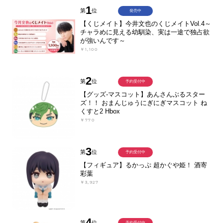
1
第
位
発売中
【くじメイト】今井文也のくじメイトVol.4～
チャラめに見える幼馴染、実は一途で独占欲
が強いんです～
￥1,100
2
第
位
予約受付中
【グッズ-マスコット】あんさんぶるスター
ズ！！ おまんじゅうにぎにぎマスコット ね
くすと2 Hbox
￥770
3
第
位
予約受付中
【フィギュア】るかっぷ 超かぐや姫！ 酒寄
彩葉
￥3,927
4
第
位
予約受付中