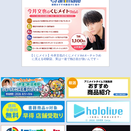
【くじメイト】今井文也のくじメイトVol.4～チャラめ
に見える幼馴染、実は一途で独占欲が強いんです～