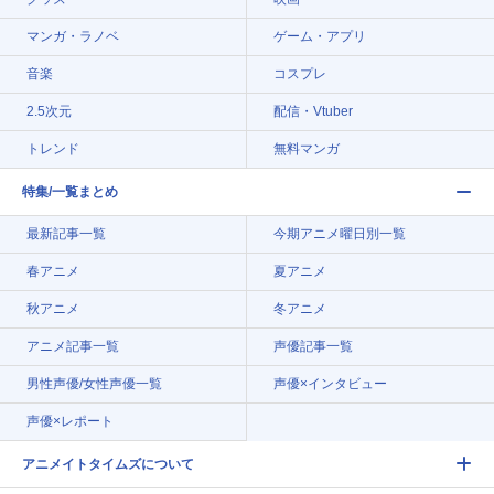
マンガ・ラノベ
ゲーム・アプリ
音楽
コスプレ
2.5次元
配信・Vtuber
トレンド
無料マンガ
特集/一覧まとめ
最新記事一覧
今期アニメ曜日別一覧
春アニメ
夏アニメ
秋アニメ
冬アニメ
アニメ記事一覧
声優記事一覧
男性声優/女性声優一覧
声優×インタビュー
声優×レポート
アニメイトタイムズについて