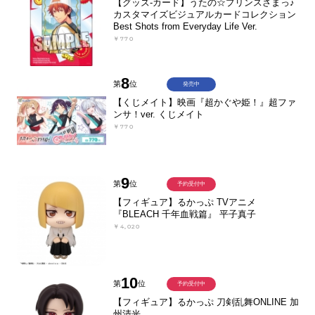
【グッズ-カード】うたの☆プリンスさまっ♪
カスタマイズビジュアルカードコレクション
Best Shots from Everyday Life Ver.
￥770
8
第
位
発売中
【くじメイト】映画『超かぐや姫！』超ファ
ンサ！ver. くじメイト
￥770
9
第
位
予約受付中
【フィギュア】るかっぷ TVアニメ
『BLEACH 千年血戦篇』 平子真子
￥4,020
10
第
位
予約受付中
【フィギュア】るかっぷ 刀剣乱舞ONLINE 加
州清光