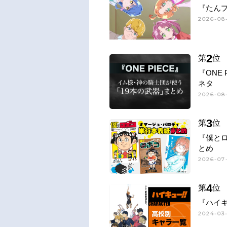
『たん
2026-08
2
第
位
『ONE
ネタ
2026-08-
3
第
位
『僕と
とめ
2026-07-
4
第
位
『ハイキ
2024-03-