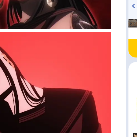
TVアニメ『戦隊大失格』
ハイキュー!! 烏野高校放送部!
radio 大直会 2nd season