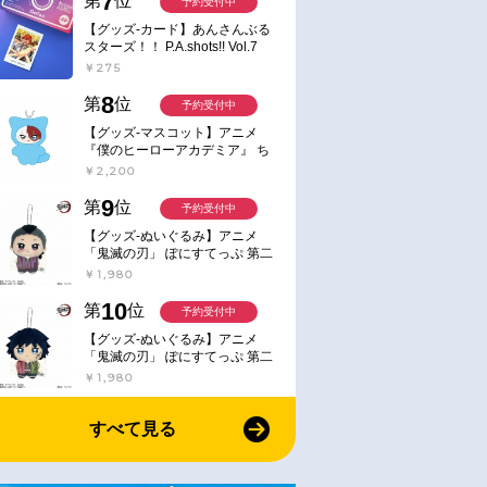
7
第
位
予約受付中
【グッズ-カード】あんさんぶる
スターズ！！ P.A.shots!! Vol.7
Action
￥275
8
第
位
予約受付中
【グッズ-マスコット】アニメ
通常
通常
『僕のヒーローアカデミア』 ち
2025/11/25 発売
2025/11/25 発売
みけもますこっと 7.轟凍焦
￥2,200
デッドマウント・
【小説】小説 デッドマウン
【コミック】デッドマウン
 怪人ソリティ
9
ト・デスプレイ外伝 怪人ソリ
デスプレイ外伝 怪人ソリテ
第
位
予約受付中
)
ティアの神仙偽術(3)
アの神仙偽術(4)
【グッズ-ぬいぐるみ】アニメ
「鬼滅の刃」 ぽにすてっぷ 第二
￥1,100
￥770
弾 不死川 玄弥
￥1,980
10
第
位
予約受付中
【グッズ-ぬいぐるみ】アニメ
「鬼滅の刃」 ぽにすてっぷ 第二
弾 冨岡 義勇
￥1,980
すべて見る