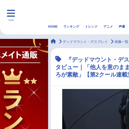
menu
HOME
ランキング
トレンド
アニメ
声優
HOME
ランキング
アニ
animateTimes
デッドマウント・デスプレイ
画像一覧
マンガ・ラノベ
ゲーム・アプリ
音楽
『デッドマウント・デ
タビュー｜「他人を意のま
最新記事一覧
ろが素敵」【第2クール連載
アニメ記事一覧
声優記事一覧