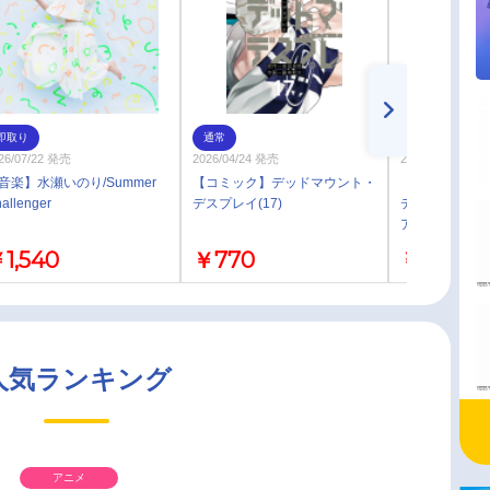
即取り
通常
通常
26/07/22 発売
2026/04/24 発売
2026/04/24 発売
音楽】水瀬いのり/Summer
【コミック】デッドマウント・
【コミック】
allenger
デスプレイ(17)
デスプレイ外伝
アの神仙偽術(5
1,540
￥770
￥770
人気ランキング
アニメ