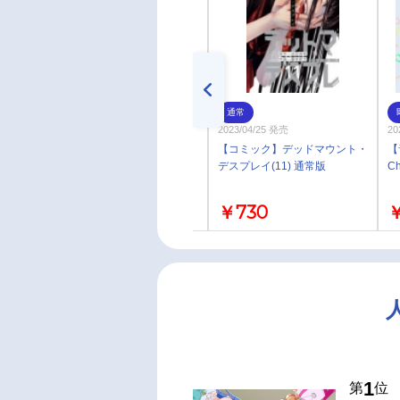
即取り
通常
2023/09/20 発売
2023/04/25 発売
20
【Blu-ray】TV デッドマウン
【コミック】デッドマウント・
【
ト・デスプレイ Blu-ray BOX
デスプレイ(11) 通常版
Ch
￥27,500
￥730
￥
1
第
位