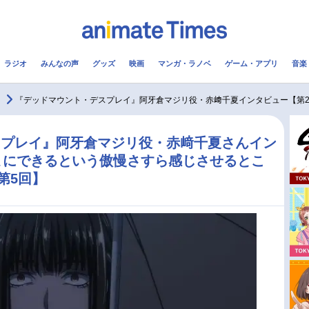
ラジオ
みんなの声
グッズ
映画
マンガ・ラノベ
ゲーム・アプリ
音楽
メ
声優
ラジオ
み
『デッドマウント・デスプレイ』阿牙倉マジリ役・赤﨑千夏インタビュー【第2
コスプレ
2.5次元
配信
スプレイ』阿牙倉マジリ役・赤﨑千夏さんイン
まにできるという傲慢さすら感じさせるとこ
アニメ映画一覧
今期アニメ曜日別一覧
第5回】
実写化映画一覧
春アニメ
男性声優/女性声優一覧
夏アニメ
FOLLOW US