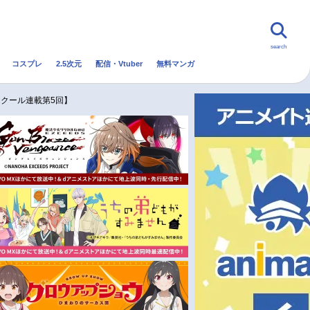
search
コスプレ
2.5次元
配信・Vtuber
無料マンガ
んなの声
グッズ
映画
クール連載第5回】
・Vtuber
トレンド
無料マンガ
秋アニメ
冬アニメ