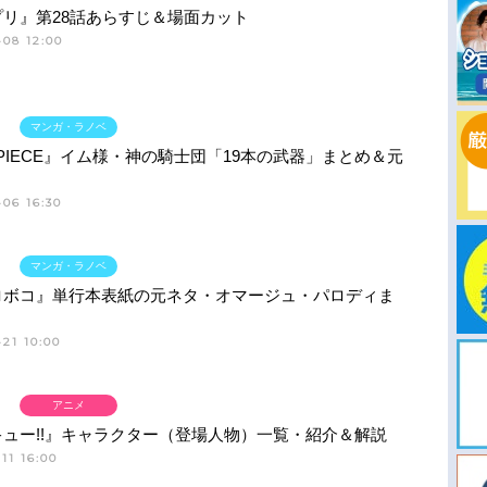
プリ』第28話あらすじ＆場面カット
-08 12:00
マンガ・ラノベ
 PIECE』イム様・神の騎士団「19本の武器」まとめ＆元
06 16:30
マンガ・ラノベ
ロボコ』単行本表紙の元ネタ・オマージュ・パロディま
21 10:00
アニメ
ュー!!』キャラクター（登場人物）一覧・紹介＆解説
11 16:00