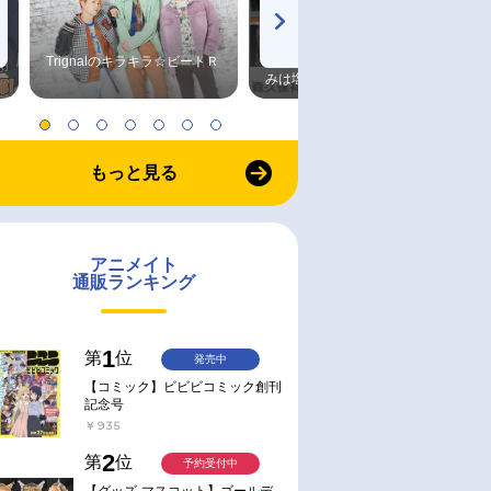
Trignalのキラキラ☆ビートＲ
森久保祥太郎×浪川大輔 つま
みは塩だけ
もっと見る
アニメイト
通販ランキング
1
第
位
発売中
【コミック】ビビビコミック創刊
記念号
￥935
2
第
位
予約受付中
【グッズ-マスコット】ゴールデ