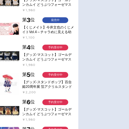
ンカムイ どうぶつフォーゼマス
コット 4.尾形百之助【再販】
￥1,980
3
第
位
発売中
【くじメイト】今井文也のくじメ
イトVol.4～チャラめに見える幼
馴染、実は一途で独占欲が強いん
￥1,100
です～
4
第
位
予約受付中
【グッズ-マスコット】ゴールデ
ンカムイ どうぶつフォーゼマス
コット 5.月島軍曹【再販】
￥1,980
5
第
位
予約受付中
【グッズ-スタンドポップ】百合
姫20周年展 箔アクリルスタンド
E：あおのなち
￥2,200
6
第
位
予約受付中
【グッズ-マスコット】ゴールデ
ンカムイ どうぶつフォーゼマス
コット 6.鯉登少尉【再販】
￥1,980