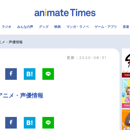
ラジオ
みんなの声
グッズ
映画
マンガ・ラノベ
ゲーム・アプリ
音楽
メ
声優
ラジオ
み
アニメ・声優情報
更新：2020-08-31
コスプレ
2.5次元
配信
アニメ映画一覧
今期アニメ曜日別一覧
実写化映画一覧
春アニメ
｜アニメ・声優情報
男性声優/女性声優一覧
夏アニメ
FOLLOW US