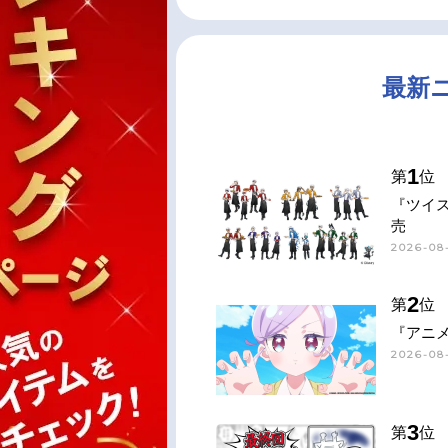
最新
1
第
位
『ツイス
売
2026-08-
2
第
位
『アニメ
2026-08-
3
第
位