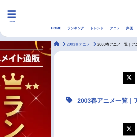
menu
HOME
ランキング
トレンド
アニメ
声優
HOME
ランキング
アニ
animateTimes
2003春アニメ
2003春アニメ一覧｜
マンガ・ラノベ
ゲーム・アプリ
音楽
最新記事一覧
アニメ記事一覧
2003春アニメ一覧
声優記事一覧