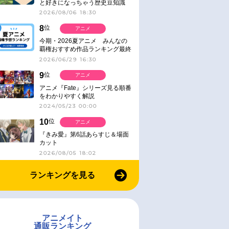
と好きになっちゃう歴史豆知識
2026/08/06 18:30
8
位
アニメ
今期・2026夏アニメ みんなの
覇権おすすめ作品ランキング最終
結果発表！
2026/06/29 16:30
9
位
アニメ
アニメ『Fate』シリーズ見る順番
をわかりやすく解説
2024/05/23 00:00
10
位
アニメ
『きみ愛』第6話あらすじ＆場面
カット
2026/08/05 18:02
ランキングを見る
アニメイト
通販ランキング