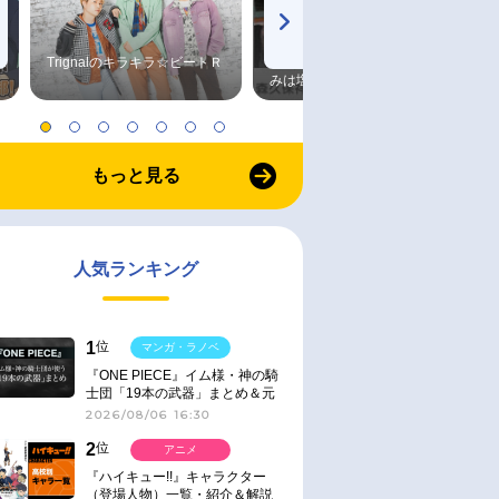
Trignalのキラキラ☆ビートＲ
森久保祥太郎×浪川大輔 つま
みは塩だけ
もっと見る
人気ランキング
1
位
マンガ・ラノベ
『ONE PIECE』イム様・神の騎
士団「19本の武器」まとめ＆元
ネタ
2026/08/06 16:30
2
位
アニメ
『ハイキュー!!』キャラクター
（登場人物）一覧・紹介＆解説