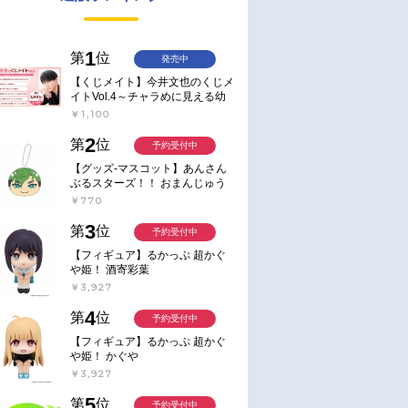
1
第
位
発売中
【くじメイト】今井文也のくじメ
イトVol.4～チャラめに見える幼
馴染、実は一途で独占欲が強いん
￥1,100
です～
2
第
位
予約受付中
【グッズ-マスコット】あんさん
ぶるスターズ！！ おまんじゅう
にぎにぎマスコット ねくすと2
￥770
Hbox
3
第
位
予約受付中
【フィギュア】るかっぷ 超かぐ
や姫！ 酒寄彩葉
￥3,927
4
第
位
予約受付中
【フィギュア】るかっぷ 超かぐ
や姫！ かぐや
￥3,927
5
第
位
予約受付中