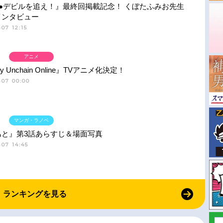
●デビルを追え！』最終回掲載記念！ くぼたふみお先生
インタビュー
07 12:15
アニメ
ny Unchain Online』TVアニメ化決定！
-07 00:00
マンガ・ラノベ
あと』第3話あらすじ＆場面写真
07 14:45
ランキングを見る