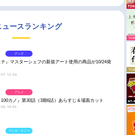
ニュースランキング
グッズ
テ』マスターシェフの新規アート使用の商品が10/24発
07 12:50
アニメ
100カノ』第30話（3期6話）あらすじ＆場面カット
06 18:55
マンガ・ラノベ