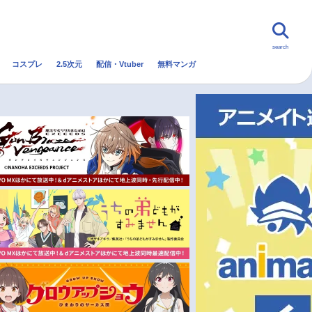
search
コスプレ
2.5次元
配信・Vtuber
無料マンガ
んなの声
グッズ
映画
・Vtuber
トレンド
無料マンガ
秋アニメ
冬アニメ