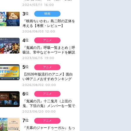
2024/03/11 16:00
3
位
映画
『映画ちいかわ』島二郎の正体を
考える【考察・レビュー】
2026/08/03 12:00
4
位
アニメ
『鬼滅の刃』呼吸一覧まとめ｜呼
吸法、常中などキーワードを解説
2023/06/15 19:00
5
位
アニメ
【2026年版流行のアニメ】面白
い神アニメおすすめランキング
【名作・話題作】｜ジャンル別人
2026/08/02 00:00
気作品をピックアップ
6
位
アニメ
『鬼滅の刃』十二鬼月（上弦の
鬼、下弦の鬼）メンバーを一覧で
紹介＆解説（登場鬼の情報まと
2023/06/20 00:00
め）
7
位
アニメ
『天幕のジャードゥーガル』もっ