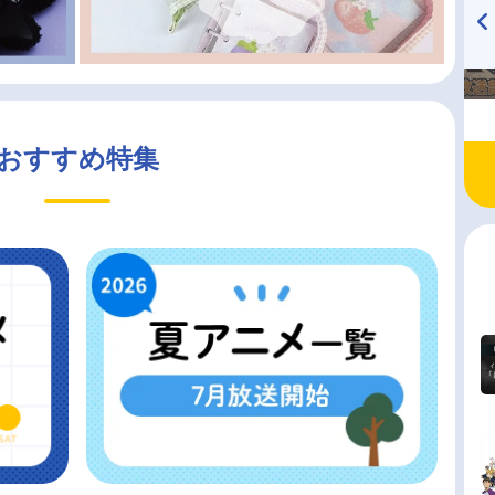
TVアニメ『戦隊大失格』
ハイキュー!! 烏野高校放送部!
radio 大直会 2nd season
おすすめ特集