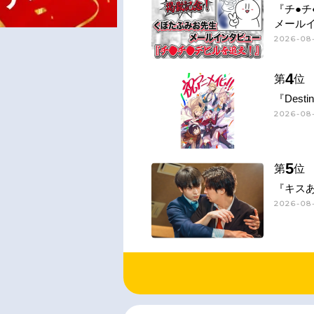
『チ●チ
メール
2026-08-
4
第
位
『Desti
2026-08
5
第
位
『キス
2026-08-