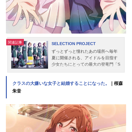
関連記事
SELECTION PROJECT
ずっとずっと憧れたあの場所へ毎年
夏に開催される、アイドルを目指す
少女たちにとっての最大の登竜門「S
ELECTIONPROJECT」それはアイド
ルを目指して努力する全ての少女に
クラスの大嫌いな女子と結婚することになった。
｜桜森
とっての憧れの舞台。そして、伝説
のアイドル「天沢灯」が生まれた場
朱音
所。美山鈴音もそんな夢のステージ
に憧れたひとり。幼い頃から病弱だ
った彼女は、病室のベッドの中で何
度も灯の歌を聴いた。たくさんの笑
顔と勇気をくれた彼女の歌声。誰か
の支えになれるような、誰かを笑顔