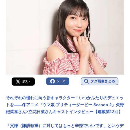
タグ画像まとめ
シェア
ポスト
それぞれの憧れに向う新キャラクター！いつかふたりのデュエッ
トを――冬アニメ『ウマ娘 プリティーダービー Season 2』矢野
妃菜喜さん×立花日菜さんキャストインタビュー【連載第12回】
「父様（諏訪頼重）に対してはもっと辛辣でいいです」というデ