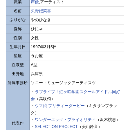
職業
声優
,アーティスト
名前
矢野妃菜喜
ふりがな
やのひなき
愛称
ひにゃ
性別
女性
生年月日
1997年3月5日
星座
うお座
血液型
A型
出身地
兵庫県
所属事務所
ソニー・ミュージックアーティスツ
・
ラブライブ！虹ヶ咲学園スクールアイドル同好
会
（高咲侑）
・
ウマ娘 プリティーダービー
（キタサンブラッ
ク）
・
ワンダーエッグ・プライオリティ
（沢木桃恵）
代表作
・
SELECTION PROJECT
（美山鈴音）