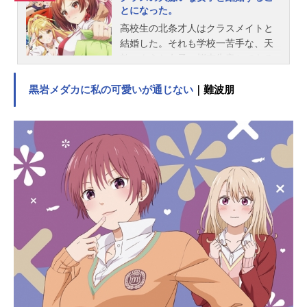
とになった。
高校生の北条才人はクラスメイトと
結婚した。それも学校一苦手な、天
敵のような女子・桜森朱音とである
――。「私と結婚してること、クラ
スのみんなに言ったら殺すから」
黒岩メダカに私の可愛いが通じない
｜難波朋
「俺だって結婚を知られたくはな
い。なんのメリットもない」普段か
ら嫌い合う二人の新婚生活が上手く
いくはずもなく、なにかと衝突ばか
り。しかし、日々の暮らしの中で歩
み寄ることで距離が縮まっていき、
一緒にいて楽しい時間が増え、少し
ずつお互いを理解していく。才人は
今まで知らなかった朱音の可愛い素
顔を知り、朱音は心の中に秘めてい
た想いに段々と気づき始め……。素
直になれそうでなれない二人が送る
胸キュン新婚生活、ここに開幕―
―！作品名クラスの大嫌いな女子と