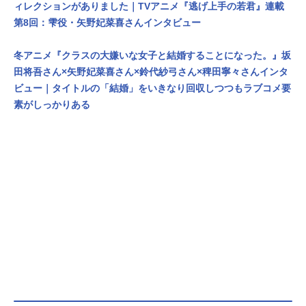
ィレクションがありました｜TVアニメ『逃げ上手の若君』連載
第8回：雫役・矢野妃菜喜さんインタビュー
冬アニメ『クラスの大嫌いな女子と結婚することになった。』坂
田将吾さん×矢野妃菜喜さん×鈴代紗弓さん×稗田寧々さんインタ
ビュー｜タイトルの「結婚」をいきなり回収しつつもラブコメ要
素がしっかりある