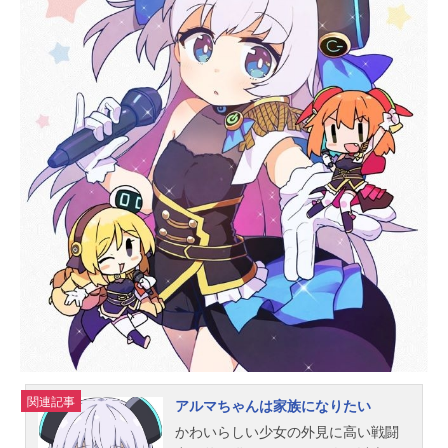
な想いを胸にADENアカデミーに入学
した。そしてこれから彼女が出会う
人々もまた、様々な想いを抱えなが
ら学園での時間を過ごしていた。Get
Ready?――作品名絆のアリル放送
形態TVアニメスケジュール第1クー
ル：2023年4月3日（月）〜2023年6
月19日（月）第2クール：2023年10
月4日（水）〜2023年12月20日
（水）テレビ東京ほか話数全24話キ
ャストミラク：日原あゆみクオン：
川口莉奈クリス：小玉ひかりノエ
ル：貫井柚佳リズ：塙有咲ニスカ：
松岡侑李ジェシー：蘭笛エリー：吉
木悠佳サラ：夏目妃菜ハル：矢野妃
菜喜ジュア：南雲希美セア：月乃ヒ
メナ：荒井瑠里ゾーイ：古畑奈和ソ
フィア：北原侑奈オーリス：田澤茉
関連記事
アルマちゃんは家族になりたい
純エイダ...
かわいらしい少女の外見に高い戦闘