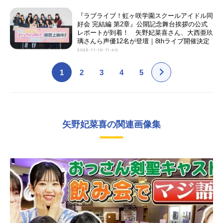
『ラブライブ！虹ヶ咲学園スクールアイドル同
好会 完結編 第2章』公開記念舞台挨拶の公式
レポートが到着！ 矢野妃菜喜さん、大西亜玖
璃さんら声優12名が登壇｜8thライブ開催決定
2025-11-10 11:40
1
2
3
4
5
矢野妃菜喜の関連画像集