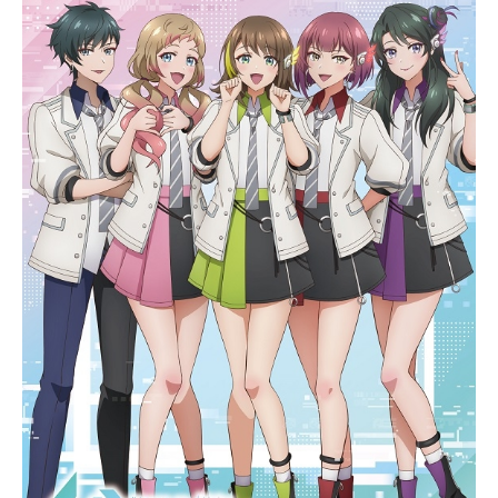
きる二人の異世界人の姿は、惣助の
ほか、鬼畜弁護士、別れさせ工作
員、宗教家といったこの地に生きる
変わり者達にも影響を与えていき―
―。作品名変人のサラダボウル放送
形態TVアニメスケジュール2024年4
月4日（木）〜2024年6月20日（木）
TBS・BS11ほか話数全12話キャスト
鏑矢惣助：古川慎サラ・ダ・オディ
ン：矢野妃菜喜リヴィア・ド・ウー
ディス：M・A・Oプリケツ：大地葉
皆神望愛：藤田茜愛崎ブレンダ：沼
倉愛美永縄友奈：高田憂希閨春花：
真野美月草薙勲：上田燿司タケオ：
立花慎之介鈴木：鳥海浩輔スタッフ
原作：『変人のサラダボウル』
（著：平坂読／小学館「ガガガ文
庫」刊）キャラクター原案：カント
ク監督：佐藤まさふみシリーズ構
成・脚本：平坂読 山下憲一キャラ