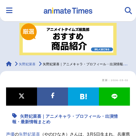
HOME
ランキング
アニメ
声優
ラジオ
みんなの声
グッズ
映画
animateTimes
矢野妃菜喜
矢野妃菜喜｜アニメキャラ・プロフィール・出演情報・最新情報まとめ
更新：2026-03-02
マンガ・ラノベ
ゲーム・アプリ
音楽
コスプレ
2.5次元
配信・Vtuber
トレンド
無料マンガ
矢野妃菜喜｜アニメキャラ・プロフィール・出演情
最新記事一覧
報・最新情報まとめ
アニメ記事一覧
声優記事一覧
声優
の
矢野妃菜喜
（やのひなき）さんは、3月5日生まれ、兵庫県