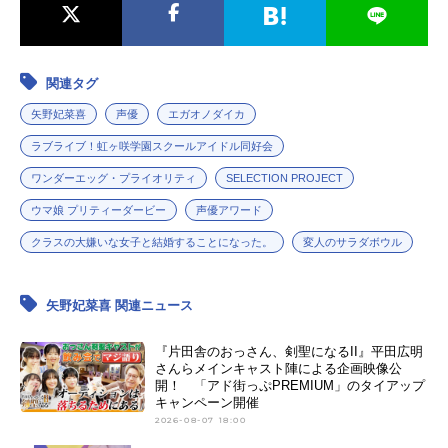
関連タグ
矢野妃菜喜
声優
エガオノダイカ
ラブライブ！虹ヶ咲学園スクールアイドル同好会
ワンダーエッグ・プライオリティ
SELECTION PROJECT
ウマ娘 プリティーダービー
声優アワード
クラスの大嫌いな女子と結婚することになった。
変人のサラダボウル
矢野妃菜喜 関連ニュース
『片田舎のおっさん、剣聖になるII』平田広明
さんらメインキャスト陣による企画映像公
開！ 「アド街っぷPREMIUM」のタイアップ
キャンペーン開催
2026-08-07 18:00