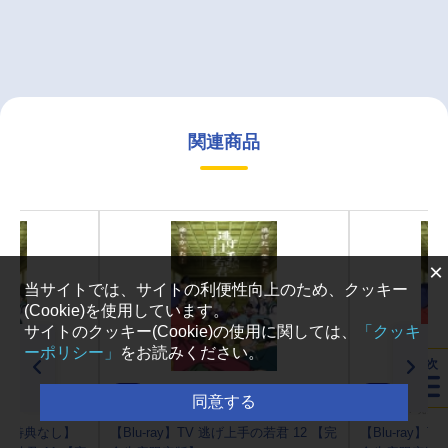
関連商品
×
当サイトでは、サイトの利便性向上のため、クッキー
(Cookie)を使用しています。
サイトのクッキー(Cookie)の使用に関しては、
「クッキ
ーポリシー」
をお読みください。
目次
予約
予約
同意する
2027/02/24 発売
2027/01/27 発売
)・特典なし】
【Blu-ray】TV 逃げ上手の若君 12 【完
【Blu-ray】