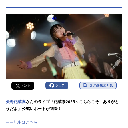
YOMX・サンテレビほか話数全11話
キャストアルマ：月城日花神里エン
ジ：鈴木崚汰夜羽スズメ：M・A・O
マキナ：長江里加ネオン：矢野妃菜
喜スタッフ原作：ななてる（コミッ
クNewtype/KADOKAWA刊）監督：南
康宏シリーズ構成：菅原雪絵キャラ
クターデザイン：山本美佳シリーズ
ディレクター：小林浩輔監督補佐：
野崎麗子サブキャラクターデザイ
ン：渡辺る...
タグ画像まとめ
シェア
ポスト
矢野妃菜喜
さんのライブ「妃菜祭2025～こちらこそ、ありがと
うだよ」公式レポートが到着！
ーー記事はこちら