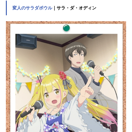
学校生活は一変する！「今までずっ
変人のサラダボウル
｜サラ・ダ・オディン
と、チヤホヤされて生きてきたの
に!!」あの手この手でメダカをオトそ
うと大奮闘！ 時にはちょっぴりカ
ゲキなことも!?モテ女子×禁欲男子の
ラブコメディ、大勃発――!!作品名黒
岩メダカに私の可愛いが通じない放
送形態TVアニメスケジュール2025年
1月6日（月）～2025年3月24日
（月）テレビ東京系列にて話数全12
話キャスト黒岩メダカ：岩崎諒太川
井モナ：芹澤優湘南旭：雨宮天春野
つぼみ：花澤香菜難波朋：矢野妃菜
喜白浜美波：前田佳織里木戸譲：畠
中祐小早川翔：山下大輝スタッフ原
作：久世蘭（講談社「週刊少年マガ
ジン」連載）監督：奥村よしあきシ
リーズ構成・脚本：筆安一幸キャラ
クターデザイン：渡辺まゆみ音楽：
立山秋航音響監督：小沼則義色彩設
計：山上愛子撮影監督：西村徹也(ス