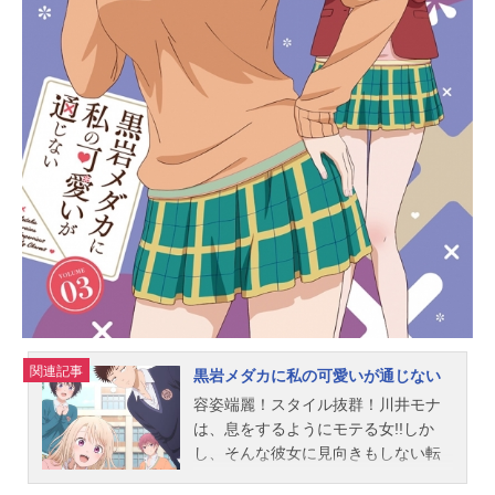
結婚することになった。放送形態TV
アニメスケジュール2025年1月3日
（金）〜2025年3月21日（金）TOKY
OMX・BS11ほか話数全12話キャスト
北条才人：坂田将吾桜森朱音：矢野
妃菜喜石倉陽鞠：鈴代紗弓北条糸
青：稗田寧々真帆：前田佳織里北条
天竜：大塚芳忠桜森千代：平野文北
条留衣：結川あさきスタッフ原作：
天乃聖樹（MF文庫J「クラスの大嫌
いな女子と結婚することになっ
た。」／KADOKAWA刊）原作イラス
ト：成海七海キャラクター原案：成
海七海 もすこんぶ監督...
関連記事
黒岩メダカに私の可愛いが通じない
容姿端麗！スタイル抜群！川井モナ
は、息をするようにモテる女!!しか
し、そんな彼女に見向きもしない転
校生・黒岩メダカの登場で、モナの