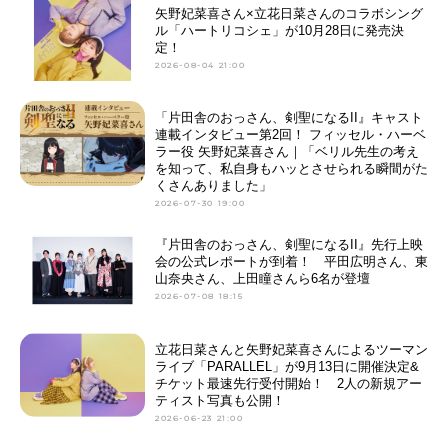
矢野妃菜喜さん×立花日菜さんのコラボシング
ル「ハートリコシェ」が10月28日に発売決
定！
2026-08-04 21:00
「片田舎のおっさん、剣聖になるII』キャスト
連載インタビュー第2回！ フィッセル・ハーベ
ラー役 矢野妃菜喜さん｜「ベリル先生の考え
を知って、私自身もハッとさせられる瞬間がた
くさんありました」
2026-07-30 19:00
『片田舎のおっさん、剣聖になるII』先行上映
会の公式レポートが到着！ 平田広明さん、東
山奈央さん、上田瞳さんら6名が登壇
2026-07-08 18:15
立花日菜さんと矢野妃菜喜さんによるツーマン
ライブ「PARALLEL」が9月13日に開催決定&
チケット最速先行受付開始！ 2人の新規アー
ティスト写真も公開！
2026-06-23 21:00