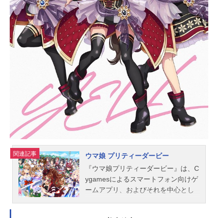
ュール2020年10月3日（土）～2020
年12月26日（土）TOKYOMXほか
【再放送】2026年7月1日（水）〜BS
日テレにて話数全13話キャスト高咲
侑：矢野妃菜喜上原歩夢：大西亜玖
璃中須かすみ：相良茉優桜坂しず
く：前田佳織里朝香果林：久保田未
夢宮下愛：村上奈津実近江彼方：鬼
頭明里優木せつ菜：楠木ともりエ
マ・ヴェルデ：指出毬亜天王寺璃
奈：田中ちえ美スタッフ原作：矢立
肇原案：公野櫻子監督：河村智之シ
リーズ構成：田中仁オリジナルキャ
ラクターデザイン：KLabGamesキャ
ラクターデザイン：横田拓己デザイ
関連記事
ウマ娘 プリティーダービー
ンワークス...
『ウマ娘プリティーダービー』は、C
ygamesによるスマートフォン向けゲ
ームアプリ、およびそれを中心とし
たメディアミックスコンテンツ。こ
ちらでは、『ウマ娘プリティーダー