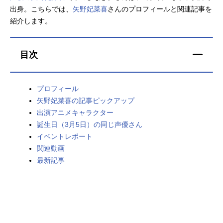
出身。こちらでは、
矢野妃菜喜
さんのプロフィールと関連記事を
アニメ映画一覧
実写化映画一覧
紹介します。
今期アニメ曜日別一覧
目次
春アニメ
夏アニメ
秋アニメ
冬アニメ
プロフィール
矢野妃菜喜の記事ピックアップ
男性声優/女性声優一覧
出演アニメキャラクター
誕生日（3月5日）の同じ声優さん
FOLLOW US
イベントレポート
関連動画
最新記事