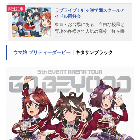
関連記事
ラブライブ！虹ヶ咲学園スクールア
イドル同好会
東京・お台場にある、自由な校風と
専攻の多様さで人気の高校「虹ヶ咲
学園」。スクールアイドルの魅力に
ときめいた普通科2年の高咲侑は、幼
馴染の上原歩夢とともに「スクール
ウマ娘 プリティーダービー
｜キタサンブラック
アイドル同好会」の門を叩く。時に
ライバルとして、時に仲間として、
それぞれの想いを胸に日々活動する
メンバーたち。「夢を追いかけてい
る人を応援できたら……。」9人と1
人の少女たちが紡ぐ、初めての「み
んなで叶える物語(スクールアイドル
プロジェクト)」。届け！ときめき―
―。いままた夢を、追いかけていこ
う！作品名ラブライブ！虹ヶ咲学園
スクールアイドル同好会放送形態TV
アニメシリーズラブライブ！スケジ