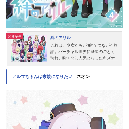
クターデザイン：福地和浩美術監
督：越膳滝美色彩設計：勝田綾太
山本真希CG監督：沼尻勇人撮影監
督：坂井慎太郎編...
関連記事
絆のアリル
これは、少女たちが“絆”でつながる物
語。バーチャル世界に彗星のごとく
現れ、瞬く間に人気となったキズナ
アイ。彼女は「バーチャルグリッド
アワード」の頂点・ラピンドールに5
アルマちゃんは家族になりたい
｜ネオン
年連続輝いた後、突如として姿を消
した。それから月日が流れ――バー
チャル世界で活躍する人材の輩出に
特化した学園、ADENアカデミー。そ
こにはそれぞれの夢を目指し、日々
励んでいる学生たちが集う。「私
も、アイちゃんみたいなバーチャル
アーティストになりたいっ！」キズ
ナアイに憧れる少女ミラクは、そん