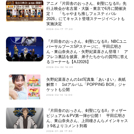
アニメ『片田舎のおっさん、剣聖になるII』先
行上映会が名古屋・大阪・東京で6月に開催決
定！ 「ちゃやまち推しフェスティバル
2026」にてキャスト登壇ステージイベントも
実施決定
2026-04-17 17:20
『片田舎のおっさん、剣聖になるII』NBCユニ
バーサルブースSPステージに、平田広明さ
ん・東山奈央さん・矢野妃菜喜さん登壇！ ア
フレコ裏話を披露、弟子たちからの質問に答え
るコーナーも【AJ2026】
2026-04-02 16:20
矢野妃菜喜さんの1st写真集「あいまい」表紙
解禁！ 1stアルバム「POPPING BOX」ジャ
ケットも公開
2026-02-10 12:00
『片田舎のおっさん、剣聖になるII』ティザー
ビジュアル＆PV第一弾が公開！ 平田広明さ
ん、東山奈央さん、上田瞳さんらメインキャス
ト9名よりコメント到着
2026-01-28 17:30