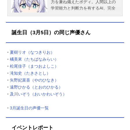
力を兼ね備えたボディ。人間以上の
学習能力と判断力を有するAI。完全
無欠の学習型自立戦闘ロボット「ア
ルマ」を造り出した、不遇の若き天
才科学者エンジとスズメの才能は世
誕生日（3月5日）の同じ声優さん
界に認められる──はずだった!?自分
たちを「おとうさん」「おかあさ
ん」と呼ぶアルマに、エンジとスズ
・
夏樹リオ（なつきりお）
メは大混乱。それでもアルマの高性
・
橘美來（たちばなみらい）
能AIを育て、最高のロボットにする
ため、みんなで家族として生活する
・
松尾佳子（まつおよしこ）
ことに。見るもの、触れるもの、全
・
滝知史（たきさとし）
てが「はじめて」のアルマは何でも
・
矢野妃菜喜（やのひなき）
興味深々。最強の学習機能と行動力
・
遠野ひかる（とおのひかる）
でエンジやスズメたちを振り回しな
・
及川いぞう（おいかわいぞう）
がら、世界をどんどん広げていく。
ニュースタイル・アットホームコメ
・
3月誕生日の声優一覧
ディ（!?）開幕！！作品名アルマち
ゃんは家族になりたい放送形態TVア
ニメスケジュール2025年10月5日
イベントレポート
（日）～2025年12月14日（日）TOK