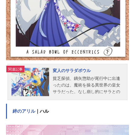
タジオエル)美術監督：三宅昌和アニ
メーション制作：SynergySP主題歌O
P：「雨トキメキ恋模様」いろはにほ
へっとあやふぶみED：「キュンア
ピ」前田佳織里ED2：「Isthislove?」
逢田梨香子公開開始年＆季節2025冬
アニメ電子書籍『黒岩メダカに私...
関連記事
変人のサラダボウル
貧乏探偵、鏑矢惣助が尾行中に出逢
ったのは、魔術を操る異世界の皇女
サラだった。なし崩し的にサラとの
同居生活を始める惣助だが、サラは
あっという間に現代日本に馴染んで
絆のアリル
｜ハル
いく。一方、サラに続いて転移して
きた女騎士リヴィアは、ホームレス
に身をやつしながらも意外と楽しい
日々を送る。前向きにたくましく生