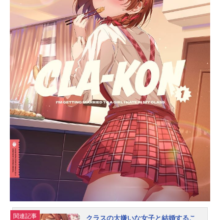
にできるような、誰かに幸せを届け
られるような……「灯ちゃんみたい
なアイドルになりたい」中学校最後
の夏、鈴音は夢を叶えるために、第7
回「SELECTIONPROJECT」への挑
戦を決める。SELECTIONに挑む少女
たちは、誰にも負けない強い気持
ち、積み重ねた努力、人並外れた魅
力を持っている子ばかり。それで
も、何千人の候補者のなかから選ば
れるスターはたったの数名。いま、
夢を叶えるために、少女たちの熱く
過酷な戦いがはじまる――。作品名S
ELECTIONPROJECT放送形態TVア
ニメスケジュール2021年10月1日
（金）～2021年12月24日（金）AT-
X・TOKYOMXほか話数全13話キャス
ト美山鈴音：矢野妃菜喜花野井玲
那：水野朔濱栗広海：南雲希美今鵜
凪咲：荒井瑠里八木野土...
関連記事
クラスの大嫌いな女子と結婚するこ